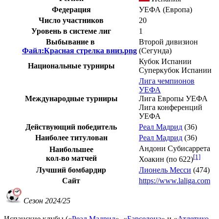
Федерация
УЕФА
(
Европа
)
Число участников
20
Уровень в системе лиг
1
Выбывание в
Второй дивизион
Файл:Красная стрелка вниз.png
(Сегунда)
Кубок Испании
Национальные турниры
Суперкубок Испании
Лига чемпионов
УЕФА
Международные турниры
Лига Европы УЕФА
Лига конференций
УЕФА
Действующий победитель
Реал Мадрид
(36)
Наиболее титулован
Реал Мадрид
(36)
Андони Субисаррета
Наибольшее
[1]
кол-во матчей
Хоакин
(по 622)
Лучший бомбардир
Лионель Месси
(474)
Сайт
https://www.laliga.com
Сезон 2024/25
Испанские клубы («
Реал Мадрид
», «
Барселона
» и «
Атлетико