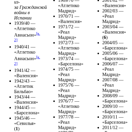
1969/70 —
2001/02 —
из-
«Атлетико
«Валенсия»
за
Гражданской
Мадрид»
2002/03 —
войны в
1970/71 —
«Реал
Испании
«Валенсия»
Мадрид»
1939/40 —
1971/72 —
2003/04 —
«Атлетико
«Реал
«Валенсия»
[к.
Авиасьон»
Мадрид»
(
6
)
2]
1972/73 —
2004/05 —
1940/41 —
«Атлетико
«Барселона»
«Атлетико
Мадрид»
2005/06 —
[к.
Авиасьон»
1973/74 —
«Барселона»
2]
«Барселона»
2006/07 —
1974/75 —
«Реал
1941/42 —
«Реал
Мадрид»
«Валенсия»
Мадрид»
2007/08 —
1942/43 —
1975/76 —
«Реал
«Атлетик
«Реал
Мадрид»
Бильбао»
Мадрид»
2008/09 —
1943/44 —
1976/77 —
«Барселона»
«Валенсия»
«Атлетико
2009/10 —
1944/45 —
Мадрид»
«Барселона»
«Барселона»
1977/78 —
2010/11 —
1945/46 —
«Реал
«Барселона»
«Севилья»
Мадрид»
2011/12 —
(
1
)