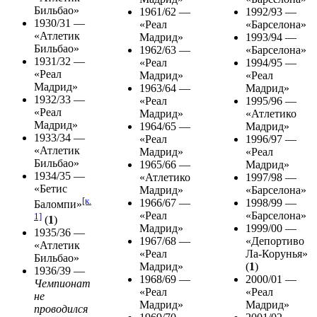
Бильбао»
1961/62 —
1992/93 —
1930/31 —
«Реал
«Барселона»
«Атлетик
Мадрид»
1993/94 —
Бильбао»
1962/63 —
«Барселона»
1931/32 —
«Реал
1994/95 —
«Реал
Мадрид»
«Реал
Мадрид»
1963/64 —
Мадрид»
1932/33 —
«Реал
1995/96 —
«Реал
Мадрид»
«Атлетико
Мадрид»
1964/65 —
Мадрид»
1933/34 —
«Реал
1996/97 —
«Атлетик
Мадрид»
«Реал
Бильбао»
1965/66 —
Мадрид»
1934/35 —
«Атлетико
1997/98 —
«Бетис
Мадрид»
«Барселона»
[к.
1966/67 —
1998/99 —
Баломпи»
«Реал
«Барселона»
1]
(
1
)
Мадрид»
1999/00 —
1935/36 —
1967/68 —
«Депортиво
«Атлетик
«Реал
Ла-Корунья»
Бильбао»
Мадрид»
(
1
)
1936/39 —
1968/69 —
2000/01 —
Чемпионат
«Реал
«Реал
не
Мадрид»
Мадрид»
проводился