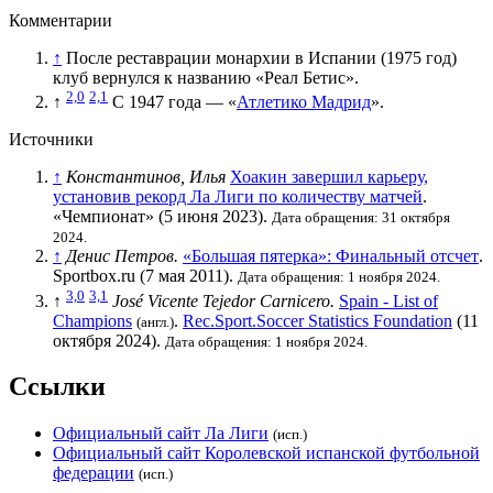
Комментарии
↑
После реставрации монархии в Испании (1975 год)
клуб вернулся к названию «
Реал Бетис
».
2,0
2,1
↑
С 1947 года — «
Атлетико Мадрид
».
Источники
↑
Константинов, Илья
Хоакин завершил карьеру,
установив рекорд Ла Лиги по количеству матчей
.
«
Чемпионат
» (5 июня 2023).
Дата обращения: 31 октября
2024.
↑
Денис Петров.
«Большая пятерка»: Финальный отсчет
.
Sportbox.ru (7 мая 2011).
Дата обращения: 1 ноября 2024.
3,0
3,1
↑
José Vicente Tejedor Carnicero.
Spain - List of
Champions
.
Rec.Sport.Soccer Statistics Foundation
(11
(англ.)
октября 2024).
Дата обращения: 1 ноября 2024.
Ссылки
Официальный сайт Ла Лиги
(исп.)
Официальный сайт Королевской испанской футбольной
федерации
(исп.)