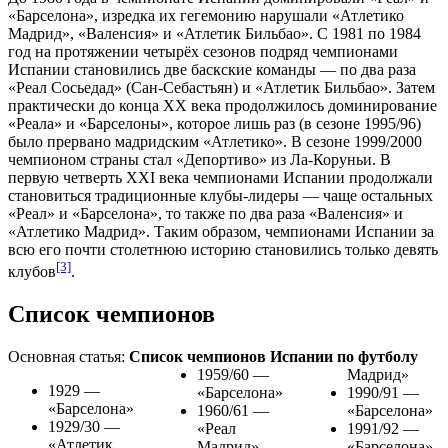
«Барселона», изредка их гегемонию нарушали «Атлетико
Мадрид», «Валенсия» и «Атлетик Бильбао». С 1981 по 1984
год на протяжении четырёх сезонов подряд чемпионами
Испании становились две
баскские
команды — по два раза
«
Реал Сосьедад
» (
Сан-Себастьян
) и «Атлетик Бильбао». Затем
практически до конца XX века продолжилось доминирование
«Реала» и «Барселоны», которое лишь раз (в сезоне 1995/96)
было прервано мадридским «Атлетико». В сезоне 1999/2000
чемпионом страны стал «
Депортиво
» из
Ла-Коруньи
. В
первую четверть XXI века чемпионами Испании продолжали
становиться традиционные клубы-лидеры — чаще остальных
«Реал» и «Барселона», то также по два раза «Валенсия» и
«Атлетико Мадрид». Таким образом, чемпионами Испании за
всю его почти столетнюю историю становились только девять
[3]
клубов
.
Список чемпионов
Основная статья:
Список чемпионов Испании по футболу
1959/60 —
Мадрид»
1929 —
«Барселона»
1990/91 —
«Барселона»
1960/61 —
«Барселона»
1929/30 —
«Реал
1991/92 —
«Атлетик
Мадрид»
«Барселона»