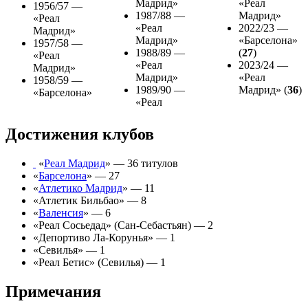
Мадрид»
«Реал
1956/57 —
1987/88 —
Мадрид»
«Реал
«Реал
2022/23 —
Мадрид»
Мадрид»
«Барселона»
1957/58 —
1988/89 —
(
27
)
«Реал
«Реал
2023/24 —
Мадрид»
Мадрид»
«Реал
1958/59 —
1989/90 —
Мадрид» (
36
)
«Барселона»
«Реал
Достижения клубов
«
Реал Мадрид
» — 36 титулов
«
Барселона
» — 27
«
Атлетико Мадрид
» — 11
«
Атлетик Бильбао
» — 8
«
Валенсия
» — 6
«
Реал Сосьедад
» (Сан-Себастьян) — 2
«
Депортиво Ла-Корунья
» — 1
«
Севилья
» — 1
«
Реал Бетис
» (Севилья) — 1
Примечания