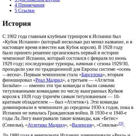
4
Примечания
5
Ссылки
История
С 1902 года главным клубным турниром в Испании был
«
Кубок Испании
» (который несколько раз менял название, и в
настоящее время известен как Кубок короля). В 1928 году
было принято решение организовать первый в истории
чемпионат Испании, который состоялся с февраля по июнь
1929 году; последующие турниры, начиная с сезона 1929/30,
проходили уже по традиционной для Европы системе «осень
—весна». Первым чемпионом стала «
Барселона
», вторым
финишировал «
Реал Мадрид
», а третьим — «
Атлетик
Бильбао
» — именно эти три команды и были самыми
титулованными командами по числу выигранных Кубков
короля к 1928 году (причём самым титулованным — 10-
кратным обладателем — был «Атлетик»). Эти команды
доминировали в чемпионате до середины
1930-х годов
, пока в
Испании не началась
Гражданская война
. В 1930-е и
1940-е
годы
Ла Лигу выигрывали такие команды, как «
Бетис
»
[3]
(Севилья), «
Атлетико Мадрид
», «
Валенсия
», «
Севилья
»
.
До 1980 года в чемпионате Испании доминировали «Реал» и