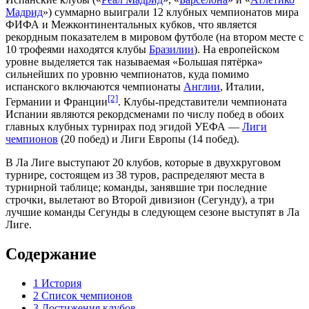
Мадрид
») суммарно выиграли 12
клубных чемпионатов мира
ФИФА
и
Межконтинентальных кубков
, что является
рекордным показателем в мировом футболе (на втором месте с
10 трофеями находятся клубы
Бразилии
). На европейском
уровне выделяется так называемая «Большая пятёрка»
сильнейших по уровню чемпионатов, куда помимо
испанского включаются чемпионаты
Англии
,
Италии
,
[2]
Германии
и
Франции
. Клубы-представители чемпионата
Испании являются рекордсменами по числу побед в обоих
главных клубных турнирах под эгидой УЕФА —
Лиги
чемпионов
(20 побед) и
Лиги Европы
(14 побед).
В Ла Лиге выступают 20 клубов, которые в двухкруговом
турнире, состоящем из 38 туров, распределяют места в
турнирной таблице; команды, занявшие три последние
строчки,
вылетают
во
Второй дивизион
(Сегунду), а три
лучшие команды Сегунды в следующем сезоне выступят в Ла
Лиге.
Содержание
1
История
2
Список чемпионов
3
Достижения клубов