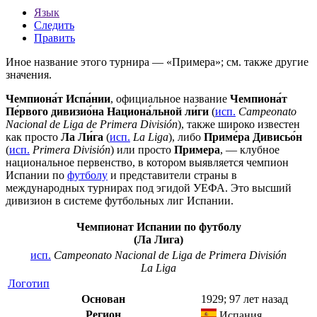
Язык
Следить
Править
Иное название этого турнира — «Примера»; см. также
другие
значения
.
Чемпиона́т Испа́нии
, официальное название
Чемпиона́т
Пе́рвого дивизио́на Национа́льной ли́ги
(
исп.
Campeonato
Nacional de Liga de Primera División
), также широко известен
как просто
Ла Ли́га
(
исп.
La Liga
), либо
Приме́ра Дивисьо́н
(
исп.
Primera División
) или просто
Примера
, — клубное
национальное первенство, в котором выявляется чемпион
Испании
по
футболу
и представители страны в
международных турнирах под эгидой
УЕФА
. Это высший
дивизион в
системе футбольных лиг Испании
.
Чемпионат Испании по футболу
(Ла Лига)
исп.
Campeonato Nacional de Liga de Primera División
La Liga
Логотип
Основан
1929
; 97 лет назад
Регион
Испания