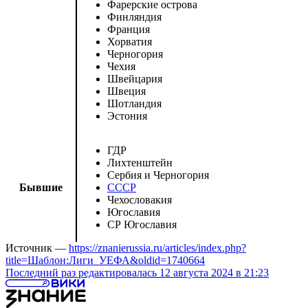
Фарерские острова
Финляндия
Франция
Хорватия
Черногория
Чехия
Швейцария
Швеция
Шотландия
Эстония
ГДР
Лихтенштейн
Сербия и Черногория
Бывшие
СССР
Чехословакия
Югославия
СР Югославия
Источник —
https://znanierussia.ru/articles/index.php?
title=Шаблон:Лиги_УЕФА&oldid=1740664
Последний раз редактировалась 12 августа 2024 в 21:23