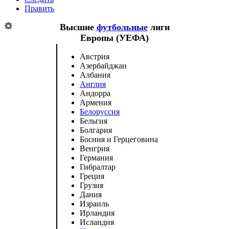
Править
Высшие
футбольные
лиги
Европы (
УЕФА
)
Австрия
Азербайджан
Албания
Англия
Андорра
Армения
Белоруссия
Бельгия
Болгария
Босния и Герцеговина
Венгрия
Германия
Гибралтар
Греция
Грузия
Дания
Израиль
Ирландия
Исландия