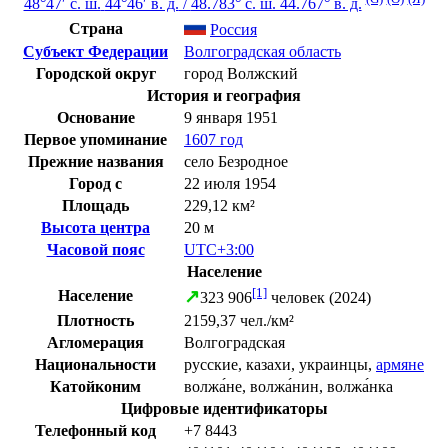
48°47′ с. ш.
44°46′ в. д.
/
48.783° с. ш. 44.767° в. д.
Страна
Россия
Субъект Федерации
Волгоградская область
Городской округ
город Волжский
История и география
Основание
9 января
1951
Первое упоминание
1607 год
Прежние названия
село Безродное
Город с
22 июля
1954
Площадь
229,12 км²
Высота центра
20 м
Часовой пояс
UTC+3:00
Население
[1]
↗
Население
323 906
человек (2024)
Плотность
2159,37 чел./км²
Агломерация
Волгоградская
Национальности
русские
,
казахи
,
украинцы
,
армяне
Катойконим
волжа́не, волжа́нин, волжа́нка
Цифровые идентификаторы
Телефонный код
+7 8443