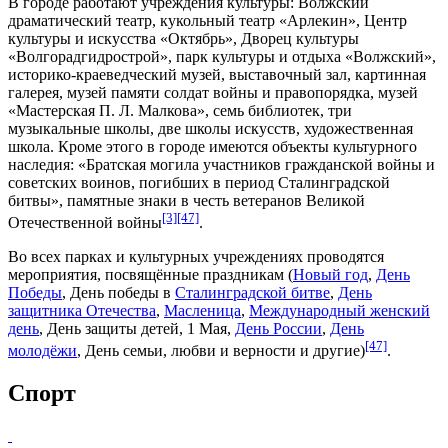
В городе работают учреждения культуры:
Волжский
драматический театр
, кукольный театр «Арлекин», Центр
культуры и искусства «Октябрь», Дворец культуры
«Волгорадгидрострой», парк культуры и отдыха «Волжский»,
историко-краеведческий музей, выставочный зал, картинная
галерея, музей памяти солдат войны и правопорядка, музей
«Мастерская П. Л. Малкова», семь библиотек, три
музыкальные школы, две школы искусств, художественная
школа. Кроме этого в городе имеются объекты культурного
наследия: «Братская могила участников гражданской войны и
советских воинов, погибших в период Сталинградской
битвы», памятные знаки в честь ветеранов Великой
[3]
[47]
Отечественной войны
.
Во всех парках и культурных учреждениях проводятся
мероприятия, посвящённые праздникам (
Новый год
,
День
Победы
, День победы в
Сталинградской битве
,
День
защитника Отечества
,
Масленица
,
Международный женский
день
,
День защиты детей
,
1 Мая
,
День России
,
День
[47]
молодёжи
,
День семьи, любви и верности
и другие)
.
Спорт