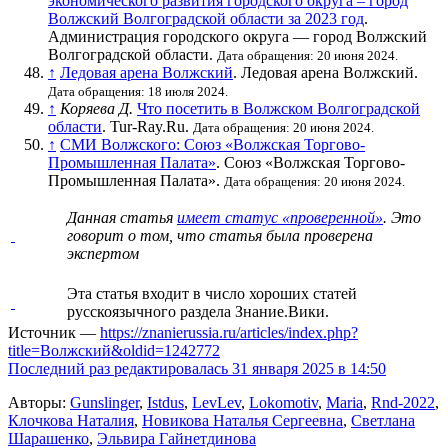
экономического развития городского округа – город
Волжский Волгоградской области за 2023 год
.
Администрация городского округа — город Волжский
Волгоградской области.
Дата обращения: 20 июня 2024.
↑
Ледовая арена Волжский
. Ледовая арена Волжский.
Дата обращения: 18 июля 2024.
↑
Коряева Д.
Что посетить в Волжском Волгоградской
области
. Tur-Ray.Ru.
Дата обращения: 20 июня 2024.
↑
СМИ Волжского: Союз «Волжская Торгово-
Промышленная Палата»
. Союз «Волжская Торгово-
Промышленная Палата».
Дата обращения: 20 июня 2024.
Данная статья
имеет статус «проверенной»
. Это
говорит о том, что статья была проверена
экспертом
Эта статья входит в число
хороших статей
русскоязычного раздела Знание.Вики.
Источник —
https://znanierussia.ru/articles/index.php?
title=Волжский&oldid=1242772
Последний раз редактировалась 31 января 2025 в 14:50
Авторы:
Gunslinger
,
Istdus
,
LevLev
,
Lokomotiv
,
Maria
,
Rnd-2022
,
Клочкова Наталия
,
Новикова Наталья Сергеевна
,
Светлана
Шарашенко
,
Эльвира Гайнетдинова