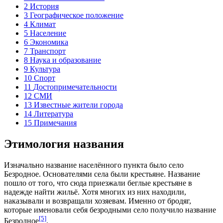
2
История
3
Географическое положение
4
Климат
5
Население
6
Экономика
7
Транспорт
8
Наука и образование
9
Культура
10
Спорт
11
Достопримечательности
12
СМИ
13
Известные жители города
14
Литература
15
Примечания
Этимология названия
Изначально название населённого пункта было село
Безродное. Основателями села были крестьяне. Название
пошло от того, что сюда приезжали беглые
крестьяне
в
надежде найти жильё. Хотя многих из них находили,
наказывали и возвращали хозяевам. Именно от бродяг,
которые именовали себя безродными село получило название
[5]
Безродное
.