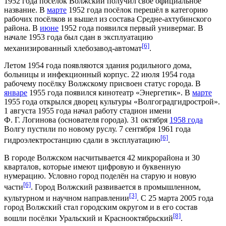
1952 года
посёлок Волжский получил своё официальное
название. В
марте
1952 года
посёлок перешёл в категорию
рабочих посёлков и вышел из состава
Средне-ахтубинского
района
. В
июне
1952 года появился первый универмаг. В
начале
1953 года
был сдан в эксплуатацию
[6]
механизированный хлебозавод-автомат
.
Летом
1954 года
появляются здания родильного дома,
больницы и инфекционный корпус.
22 июля
1954 года
рабочему посёлку Волжскому присвоен статус города. В
январе
1955 года
появился кинотеатр «Энергетик». В
марте
1955 года открылся дворец культуры «Волгоградгидрострой».
1 августа 1955 года начал работу
стадион имени
Ф. Г. Логинова
(основателя города).
31 октября
1958 года
Волгу пустили по новому руслу.
7 сентября
1961 года
[6]
гидроэлектростанцию сдали в эксплуатацию
.
В городе Волжском насчитывается 42 микрорайона и 30
кварталов, которые имеют цифровую и буквенную
нумерацию. Условно город поделён на старую и новую
[6]
части
. Город Волжский развивается в промышленном,
[3]
культурном и научном направлении
. С
25 марта
2005 года
город Волжский стал городским округом и в его состав
[8]
вошли посёлки Уральский и Краснооктябрьский
.