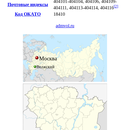
404101-404104, 404106, 404109-
Почтовые индексы
[2]
404111, 404113-404114, 404116
Код ОКАТО
18410
admvol.ru
Москва
Волжский