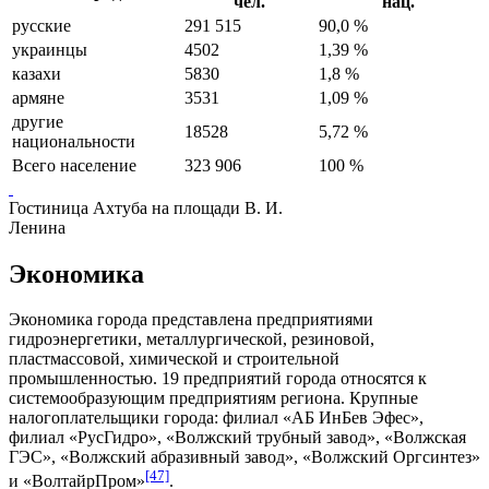
чел.
нац.
русские
291 515
90,0 %
украинцы
4502
1,39 %
казахи
5830
1,8 %
армяне
3531
1,09 %
другие
18528
5,72 %
национальности
Всего население
323 906
100 %
Гостиница Ахтуба на площади В. И.
Ленина
Экономика
Экономика города представлена предприятиями
гидроэнергетики, металлургической, резиновой,
пластмассовой, химической и строительной
промышленностью. 19 предприятий города относятся к
системообразующим предприятиям региона. Крупные
налогоплательщики города: филиал «АБ ИнБев Эфес»,
филиал «РусГидро», «
Волжский трубный завод
», «
Волжская
ГЭС
», «
Волжский абразивный завод
», «
Волжский Оргсинтез
»
[47]
и «
ВолтайрПром
»
.