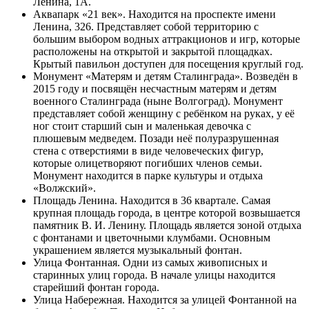
Ленина, 1А.
Аквапарк «21 век». Находится на проспекте имени
Ленина, 326. Представляет собой территорию с
большим выбором водных
аттракционов
и игр, которые
расположены на открытой и закрытой площадках.
Крытый павильон доступен для посещения круглый год.
Монумент «Матерям и детям Сталинграда»
. Возведён в
2015 году
и посвящён несчастным матерям и детям
военного Сталинграда (ныне Волгоград). Монумент
представляет собой женщину с ребёнком на руках, у её
ног стоит старший сын и маленькая девочка с
плюшевым медведем. Позади неё полуразрушенная
стена с отверстиями в виде человеческих фигур,
которые олицетворяют погибших членов семьи.
Монумент находится в парке культуры и отдыха
«Волжский».
Площадь Ленина
. Находится в 36 квартале. Самая
крупная площадь города, в центре которой возвышается
памятник В. И. Ленину
. Площадь является зоной отдыха
с фонтанами и цветочными клумбами. Основным
украшением является музыкальный фонтан.
Улица Фонтанная. Одни из самых живописных и
старинных улиц города. В начале улицы находится
старейший фонтан города.
Улица Набережная. Находится за улицей Фонтанной на