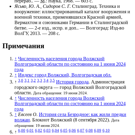
перераб.. —
М.
: Наука, 1968. — 603 с.
Ясько, Ю. А., Сидоров С. Г.
Сталинград. Техника и
вооружение: иллюстрированный каталог вооружения и
военной техники, применявшихся Красной армией,
Вермахтом и союзниками Германии в Сталинградской
битве. — 2-е изд., испр. и доп.. — Волгоград: Изд-во
ВолГУ, 2013. — 208 с.
Примечания
↑
Численность населения города Волжский
Волгоградской области по состоянию на 1 июня 2024
года
↑
Индекс город Волжский, Волгоградская обл.
3,0
3,1
3,2
3,3
3,4
3,5
↑
История города
. Администрация
городского округа — город Волжский Волгоградской
области.
Дата обращения: 19 июня 2024.
↑
Численность населения города Волжский
Волгоградской области по состоянию на 1 июня 2024
года
↑
Евсеев О.
История села Безродное: как жили предки
волжан
. Блокнот Волжский (8 сентября 2022).
Дата
обращения: 19 июня 2024.
6,00
6,01
6,02
6,03
6,04
6,05
6,06
6,07
6,08
6,09
6,10
↑