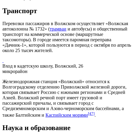
Транспорт
Перевозки пассажиров в Волжском осуществляет «Волжская
автоколонна № 1732» (
трамваи
и
автобусы
) и общественный
транспорт на коммерческой основе (маршрутные
таксомоторы). В городе имеется паромная переправа
«Дачник-1», которой пользуются в период с октября по апрель
около 25 тысяч жителей.
Вход в кадетскую школу, Волжский, 26
микрорайон
Железнодорожная станция «Волжский» относится к
Волгоградскому отделению Приволжской железной дороги,
которая связывает Россию с южными регионами и
Средней
Азией
. Волжский речной порт имеет грузовой и
пассажирский причалы, и связывает город с
Средиземноморским и Азово-черноморским бассейнами, а
[47]
также
Балтийским
и
Каспийским морями
.
Наука и образование