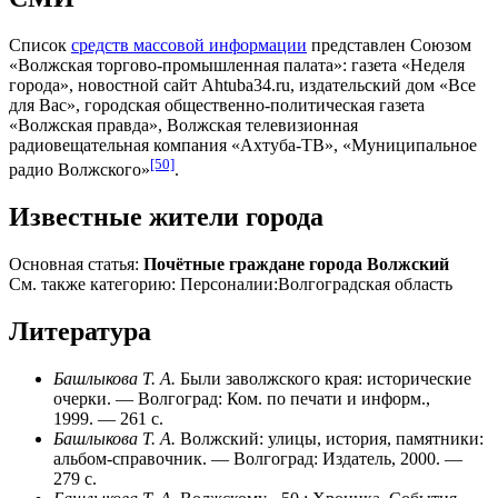
Список
средств массовой информации
представлен Союзом
«Волжская торгово-промышленная палата»: газета «Неделя
города», новостной сайт Ahtuba34.ru, издательский дом «Все
для Вас», городская общественно-политическая газета
«Волжская правда», Волжская телевизионная
радиовещательная компания «Ахтуба-ТВ», «Муниципальное
[50]
радио Волжского»
.
Известные жители города
Основная статья:
Почётные граждане города Волжский
См. также категорию:
Персоналии:Волгоградская область
Литература
Башлыкова Т. А.
Были заволжского края: исторические
очерки. — Волгоград: Ком. по печати и информ.,
1999. — 261 с.
Башлыкова Т. А.
Волжский: улицы, история, памятники:
альбом-справочник. — Волгоград: Издатель, 2000. —
279 с.