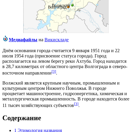
Волжский
Волгоград
Медиафайлы
на
Викискладе
Днём основания города считается
9 января
1951 года
и
22
июля
1954 года
(присвоение статуса города). Город
располагается на левом берегу реки
Ахтуба
. Город находится
в 28,7 километрах от областного центра
Волгограда
в северо-
[3]
восточном направлении
.
Волжский является крупным научным, промышленным и
культурным центром
Нижнего Поволжья
. В городе
процветает
машиностроение
, гидроэнергетика,
химическая
и
металлургическая промышленность
. В городе находится более
[3]
11 тысяч хозяйствующих субъектов
.
Содержание
1
Этимология названия