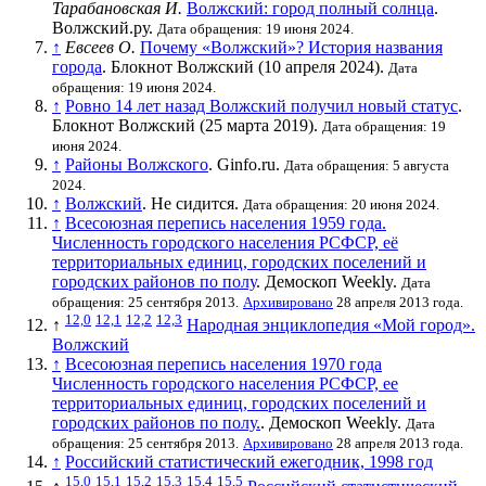
Тарабановская И.
Волжский: город полный солнца
.
Волжский.ру.
Дата обращения: 19 июня 2024.
↑
Евсеев О.
Почему «Волжский»? История названия
города
. Блокнот Волжский (10 апреля 2024).
Дата
обращения: 19 июня 2024.
↑
Ровно 14 лет назад Волжский получил новый статус
.
Блокнот Волжский (25 марта 2019).
Дата обращения: 19
июня 2024.
↑
Районы Волжского
. Ginfo.ru.
Дата обращения: 5 августа
2024.
↑
Волжский
. Не сидится.
Дата обращения: 20 июня 2024.
↑
Всесоюзная перепись населения 1959 года.
Численность городского населения РСФСР, её
территориальных единиц, городских поселений и
городских районов по полу
. Демоскоп Weekly.
Дата
обращения: 25 сентября 2013.
Архивировано
28 апреля 2013 года.
12,0
12,1
12,2
12,3
↑
Народная энциклопедия «Мой город».
Волжский
↑
Всесоюзная перепись населения 1970 года
Численность городского населения РСФСР, ее
территориальных единиц, городских поселений и
городских районов по полу.
. Демоскоп Weekly.
Дата
обращения: 25 сентября 2013.
Архивировано
28 апреля 2013 года.
↑
Российский статистический ежегодник, 1998 год
15,0
15,1
15,2
15,3
15,4
15,5