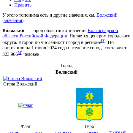
Править
У этого топонима есть и другие значения, см.
Волжский
(значения)
.
Во́лжский
— город областного значения
Волгоградской
области
Российской Федерации
. Является центром городского
[3]
округа. Второй по численности город в регионе
. По
состоянию на 1 июня 2024 года население города составляет
[4]
323 906
человек.
Город
Волжский
Стела Волжский
Флаг
Герб
(G)
(O)
(Я)