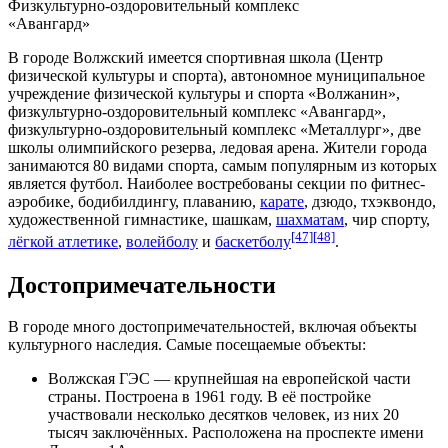
Физкультурно-оздоровительный комплекс
«Авангард»
В городе Волжский имеется спортивная школа (Центр
физической культуры и спорта), автономное муниципальное
учреждение физической культуры и спорта «Волжанин»,
физкультурно-оздоровительный комплекс «
Авангард
»,
физкультурно-оздоровительный комплекс «
Металлург
», две
школы олимпийского резерва, ледовая арена. Жители города
занимаются 80 видами спорта, самым популярным из которых
является футбол. Наиболее востребованы секции по фитнес-
аэробике,
бодибилдингу
,
плаванию
,
карате
,
дзюдо
,
тхэквондо
,
художественной гимнастике, шашкам,
шахматам
,
чир спорту
,
[47]
[48]
лёгкой атлетике
,
волейболу
и
баскетболу
.
Достопримечательности
В городе много достопримечательностей, включая объекты
культурного наследия. Самые посещаемые объекты:
Волжская ГЭС — крупнейшая на европейской части
страны. Построена в
1961 году
. В её постройке
участвовали несколько десятков человек, из них 20
тысяч заключённых. Расположена на проспекте имени