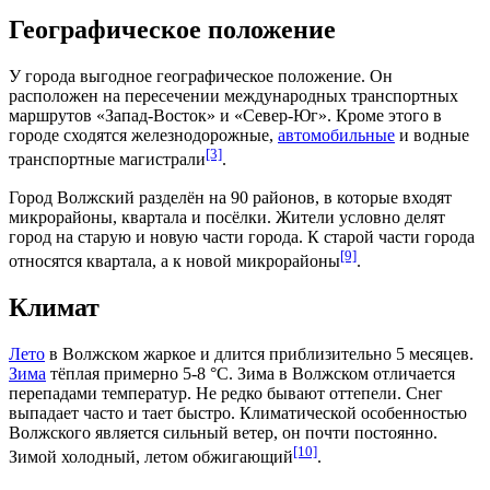
Географическое положение
У города выгодное географическое положение. Он
расположен на пересечении международных транспортных
маршрутов «Запад-Восток» и «Север-Юг». Кроме этого в
городе сходятся
железнодорожные
,
автомобильные
и
водные
[3]
транспортные магистрали
.
Город Волжский разделён на 90
районов
, в которые входят
микрорайоны, квартала и посёлки. Жители условно делят
город на старую и новую части города. К старой части города
[9]
относятся квартала, а к новой микрорайоны
.
Климат
Лето
в Волжском жаркое и длится приблизительно 5 месяцев.
Зима
тёплая примерно 5-8 °С. Зима в Волжском отличается
перепадами температур. Не редко бывают оттепели. Снег
выпадает часто и тает быстро. Климатической особенностью
Волжского является сильный
ветер
, он почти постоянно.
[10]
Зимой холодный, летом обжигающий
.