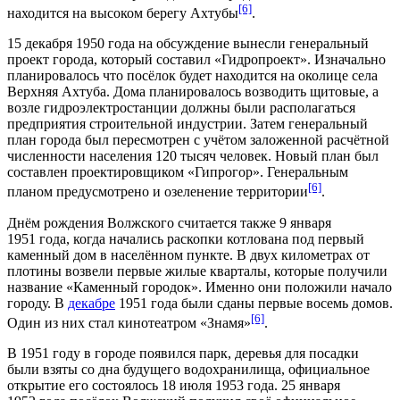
[6]
находится на высоком берегу Ахтубы
.
15 декабря
1950 года
на обсуждение вынесли генеральный
проект города, который составил «Гидропроект». Изначально
планировалось что посёлок будет находится на
околице
села
Верхняя Ахтуба. Дома планировалось возводить щитовые, а
возле гидроэлектростанции должны были располагаться
предприятия строительной индустрии. Затем генеральный
план города был пересмотрен с учётом заложенной расчётной
численности населения 120 тысяч человек. Новый план был
составлен проектировщиком «Гипрогор». Генеральным
[6]
планом предусмотрено и
озеленение
территории
.
Днём рождения Волжского считается также
9 января
1951 года
, когда начались раскопки котлована под первый
каменный дом в населённом пункте. В двух километрах от
плотины возвели первые жилые кварталы, которые получили
название «Каменный городок». Именно они положили начало
городу. В
декабре
1951 года
были сданы первые восемь домов.
[6]
Один из них стал кинотеатром «Знамя»
.
В 1951 году в городе появился парк, деревья для посадки
были взяты со дна будущего водохранилища, официальное
открытие его состоялось
18 июля
1953 года.
25 января