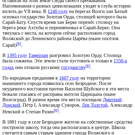
оставили на этой земле следы своего пребывания.
Напоминания о разных цивилизациях уходят в глубь истории
вплоть до
VII века
. В
1240 году
на берегах
Волги
хан Батый
основал государство
Золотая Орда
, столицей которого была
Сарай-Бату. Спустя время
хан Берке
перенёс столицу на
берега реки Ахтубы и переименовал в Сарай-Берке. Она
тянулась с места, на котором сейчас расположен город
Волжский до Ленинского района Царёва (ныне посёлок
[6]
Сарай)
.
В
1395 году
Тамерлан
разгромил Золотую Орду. Столица
была сожжена. Эти земли стали пустовать и только в
1550-х
[6]
годах
они отошли русскому
государству
.
По народным преданиям в
1607 году
на территории
нынешнего города появилось село Безродное. После
неудачного восстания против
Василия Шуйского
в эти места
бежали спасаясь от расправы жители Царицына (ныне
Волгоград). В разное время эти места посещали
Дмитрий
Донской
, Пётр I,
Александр Суворов
,
Лев Толстой
, Александр
[6]
Невский и
Степан Разин
.
В
1881 году
в селе Безродное жители на собственные средства
построили школу, тогда она располагалась в центре. Школа
считается самым старым зданием города Волжского и