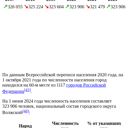
↗
↘
↘
↗
↘
↗
326 055
325 224
323 604
323 906
321 479
323 906
По данным
Всероссийской переписи населения 2020 года
, на
1 октября 2021 года по численности населения город
находился на 60-м месте из 1117
городов Российской
[45]
Федерации
.
На 1 июня 2024 года численность населения составляет
323 906 человек, национальный состав городского округа
[46]
Волжский
:
Численность
% от указавших
Народ