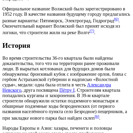
Официальное название Волжский было зарегистрировано в
1952 году. В качестве названия будущему городу предлагались
[6]
разные варианты: Пятиморск, Электроград, Гидроград
.
Окончательный вариант Волжский был принят исходя из
[7]
логики, что
строители
жили на реке Волге
.
История
Во время строительства 36-го квартала были найдены
доказательства, того что на территории ранее проживали
люди. В вырытых котлованах для будущих домов были
обнаружены: бронзовый кубок с изображение орлов, бляха с
гербом
Астраханской губернии
и надписью «Волостной
судья», медали: одна была отлита в честь
Александра
Невского
, друга посвящена
Пётру I
. Строителям квартала
попадались курганы и захоронения. В 39-м квартале
строители обнаружили остатки подземного монастыря и
обширные подземные ходы безродненских (от первого
названия населённого пункта село Безродное) пещерников, а
[6]
при закладке нового парка был найден склеп
.
Народы
Европы
и
Азии
:
хазары
,
печенеги
и
половцы