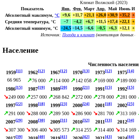
Климат Волжский (2023)
Показатель
Янв.
Фев.
Март
Апр.
Май
Июнь
Ию
Абсолютный максимум,
°C
+9,6
+11,7
+21,1
+26,0
+30,9
+35,2
+39
Средняя температура, °C
−7
−4,2
+6,7
+11,5
+17,4
+22,1
+25
Абсолютный минимум, °C
−24,5
−14,5
−6,6
−0,5
+6,3
+12,1
+16
Источник:
Погода и климат
(компиляция данных с
Население
Численность населени
[11]
[12]
[12]
[13]
[12]
[14]
1959
1962
1967
1970
1973
1975
↗
↗
↗
↗
↗
66 965
76 000
114 000
142 058
169 000
189 000
[15]
[19]
[20]
[21]
[15]
[15]
1986
1987
1989
1990
1991
1992
↘
↗
↗
↗
↗
↗
249 000
257 000
268 842
272 000
278 000
281 000
[22]
[18]
[23]
[24]
[18]
[25]
1997
1998
1999
2000
2001
2002
↗
↘
↗
↘
↘
↗
291 000
288 000
289 500
286 900
281 700
313 169
[29]
[30]
[31]
[32]
[33]
[34]
2007
2008
2009
2010
2011
2012
↘
↘
↘
↗
↗
↘
307 300
306 400
305 573
314 255
314 400
314 169
[39]
[40]
[41]
[42]
[43]
[44]
2017
2018
2019
2020
2021
2024