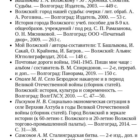
Башлыкова Т. А.
Волжскому - 50 : Хроника. События.
Судьбы. — Волгоград: Издатель, 2003. — 449 с.
Волжский: город нашей судьбы: очерки / лит. обраб. А.
А. Рогозина.. — Волгоград: Издатель, 2000. — 53 с.
История города Волжского: учеб. пособие для 8-9 кл.
общеобразов. учреждений / под ред. С. П. Рамазанова,
О. Н. Мясниковой. — Волгоград: ООО «Печатный
двор», 2009. — 263 с.
Мой Волжский / авторы-составители: Т. Башлыкова, И.
Сакай, О. Крайнева, И. Багров.. — Волжский: Альянс
Югполиграфиздат, 2014. — 148 с.
Почтовые дороги войны, 1941-1945. Пиши мне чаще :
альбом / составитель В. М. Спиридонов. — 2-е, перераб.
и доп.. — Волгоград: Панорама, 2019. — 150 с.
Опалев М. Н.
Село Безродное накануне и в период
Великой Отечественной войны (сборник статей).
Волжский: история, культура и современность. —
Волгоград: ВолгГАСУ, 2010. — С. 47—50.
Пискунов Н. В.
Социально-экономическая ситуация в
селе Верхняя Ахтуба в годы Великой Отечественной
войны (сборник статей). Город Волжский в зеркале
истории (к 60-летию г. Волжского и 20-летию Волжской
торгово-промышленной палаты). — Волгоград, 2014. —
С. 31—38.
Самсонов А. М.
Сталинградская битва. — 2-е изд., доп. и