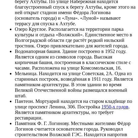
берегу Ахтубы. По улице Набережная находится
благоустроенный спуск к берегу Ахтубы, кроме этого на
ней открыт стадион имени Фёдора Логинова
(основатель города) и «Луна». «Луной» называют
террасу для спуска к Ахтубе.
Озеро Круглое
. Располагается на территории парка
культуры и отдыха «Волжский». Единственное место в
Волгоградской области где растёт редкий нильский
тростник. Озеро привлекательно для жителей города.
Водонапорная башня. Здание построено в
1952 году
.
Является одним из символов города. Высокая
кирпичная башня, построенная в классическом стиле с
часами. Расположена на улице Комсомольская, 16.
Мельница. Находится на улице Советская, 2А. Одна из
старинных построек, возведённая в
1911 году
. Является
памятником архитектуры. В этом здании во время
Великой Отечественной войны размещался военный
штаб.
Пантеон
. Мортуарий находится на старом кладбище по
улице проспект Ленина, 306. Постройка
1950-х годов
.
Является памятником архитектуры, но требует
реставрации.
Памятник Ф. Г. Логинову
. Местными жителями
Фёдор
Логинов
считается основателем города. Руководил
строительством Волжской ГЭС. Находится напротив