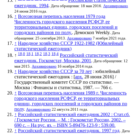
↑
Российский статистический
ежегодник. 1994
.
Дата обращения: 18 мая 2016.
Архивировано
24 июня 2016 года.
↑
Всесоюзная перепись населения 1979 года
Численность городского населения РСФСР, ее
территориальных единиц, городских поселений и
городских районов по полу.
. Демоскоп Weekly.
Дата
обращения: 25 сентября 2013.
Архивировано
7 ноября 2021 года.
↑
Народное хозяйство СССР 1922-1982 (Юбилейный
статистический ежегодник)
18,0
18,1
18,2
18,3
18,4
↑
Российский статистический
ежегодник. Госкомстат, Москва, 2001
.
Дата обращения: 12
мая 2015.
Архивировано
16 ноября 2014 года.
↑
Народное хозяйство СССР за 70 лет
: юбилейный
статистический ежегодник : [
арх.
28 июня 2016
] /
Государственный комитет СССР по статистике
. —
Москва : Финансы и статистика, 1987. — 766 с.
↑
Всесоюзная перепись населения 1989 г. Численность
городского населения РСФСР, ее территориальных
единиц, городских поселений и городских районов по
полу
.
Архивировано
22 августа 2011 года.
↑
Российский статистический ежегодник.2002 : Стат.сб.
/ Госкомстат России. – М. : Госкомстат России, 2002. –
690 с. – На рус. яз. – ISBN 5-89476-123-9 : 539.00.
↑
Российский статистический ежегодник. 1997 год
.
Дата