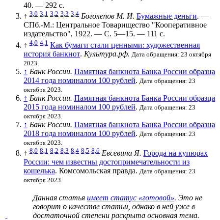
40. — 292 с.
3,0
3,1
3,2
3,3
3,4
↑
Боголепов М. И.
Бумажные деньги
. —
СПб.-М.: Центральное Товарищество "Кооперативное
издательство", 1922. — С. 5—15. — 111 с.
4,0
4,1
↑
Как бумаги стали ценными: художественная
история банкнот
.
Культура.рф
.
Дата обращения: 23 октября
2023.
↑
Банк России.
Памятная банкнота Банка России образца
2014 года номиналом 100 рублей
.
Дата обращения: 23
октября 2023.
↑
Банк России.
Памятная банкнота Банка России образца
2015 года номиналом 100 рублей
.
Дата обращения: 23
октября 2023.
↑
Банк России.
Памятная банкнота Банка России образца
2018 года номиналом 100 рублей
.
Дата обращения: 23
октября 2023.
8,0
8,1
8,2
8,3
8,4
8,5
8,6
↑
Евсевина Я.
Города на купюрах
России: чем известны достопримечательности из
кошелька
. Комсомольская правда.
Дата обращения: 23
октября 2023.
Данная статья
имеет статус «готовой»
. Это не
говорит о
качестве статьи
, однако в ней уже в
достаточной степени раскрыта основная тема.