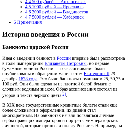
4.4
500 рублей — Архангельск
4.5
1000 рублей — Ярославль
4.6
2000 рублей — Владивосток
4.7
5000 рублей — Хабаровск
5
Примечания
История введения в России
Банкноты царской России
Идея о введении банкнот в
России
впервые была рассмотрена
в годы императрицы
Елизаветы Петровны
, но первые
бумажные монеты России — госассигнования были
опубликованы в обращении манифестом
Екатерины II
29
декабря
1678 года
. Это были банкноты номиналом 25, 50,75 и
100 руб. Они были сделаны из плотной белой бумаги с
сложным водяным знаком. Образ ассигнования состоял из
[2]
узоров и текста черного цвета
.
В
XIX веке
государственные кредитные билеты стали еще
более сложными в оформлении, их дизайн стал
многоцветным. На банкнотах начали появляться личные
гербы правящих императоров и портреты «императорских
личностей, которые принесли пользу России». Например, на