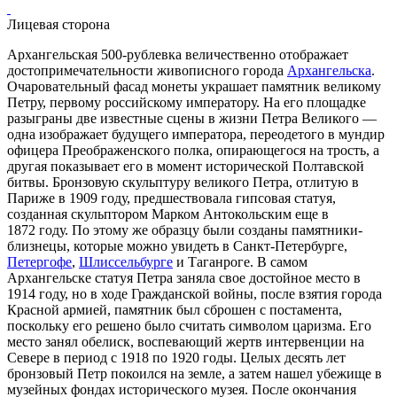
Лицевая сторона
Архангельская 500-рублевка величественно отображает
достопримечательности живописного города
Архангельска
.
Очаровательный фасад монеты украшает памятник великому
Петру, первому российскому императору. На его площадке
разыграны две известные сцены в жизни Петра Великого —
одна изображает будущего императора, переодетого в мундир
офицера Преображенского полка, опирающегося на трость, а
другая показывает его в момент исторической Полтавской
битвы. Бронзовую скульптуру великого Петра, отлитую в
Париже в
1909 году
, предшествовала гипсовая статуя,
созданная скульптором Марком Антокольским еще в
1872 году
. По этому же образцу были созданы памятники-
близнецы, которые можно увидеть в Санкт-Петербурге,
Петергофе
,
Шлиссельбурге
и
Таганроге
. В самом
Архангельске статуя Петра заняла свое достойное место в
1914 году
, но в ходе Гражданской войны, после взятия города
Красной армией, памятник был сброшен с постамента,
поскольку его решено было считать символом царизма. Его
место занял обелиск, воспевающий жертв интервенции на
Севере в период с
1918
по
1920 годы
. Целых десять лет
бронзовый Петр покоился на земле, а затем нашел убежище в
музейных фондах исторического музея. После окончания