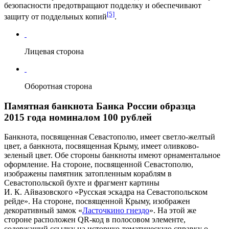
безопасности предотвращают подделку и обеспечивают
[5]
защиту от поддельных копий
.
Лицевая сторона
Оборотная сторона
Памятная банкнота Банка России образца
2015 года номиналом 100 рублей
Банкнота, посвященная
Севастополю
, имеет светло-желтый
цвет, а банкнота, посвященная Крыму, имеет оливково-
зеленый цвет. Обе стороны банкноты имеют орнаментальное
оформление. На стороне, посвященной Севастополю,
изображены памятник затопленным кораблям в
Севастопольской бухте и фрагмент картины
И. К. Айвазовского
«Русская эскадра на Севастопольском
рейде». На стороне, посвященной
Крыму
, изображен
декоративный замок «
Ласточкино гнездо
». На этой же
стороне расположен QR-код в полосовом элементе,
содержащий ссылку на историко-тематическую справку о