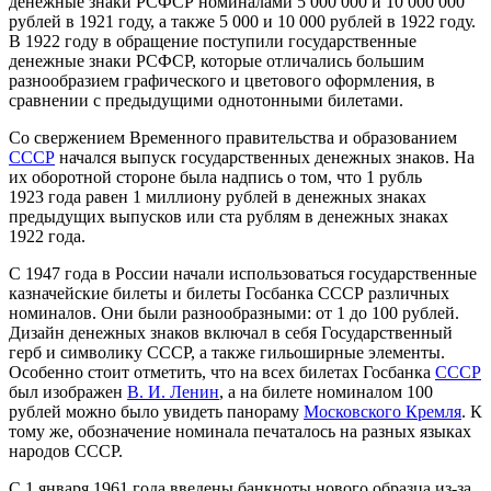
денежные знаки РСФСР номиналами 5 000 000 и 10 000 000
рублей в
1921 году
, а также 5 000 и 10 000 рублей в
1922 году
.
В
1922 году
в обращение поступили государственные
денежные знаки РСФСР, которые отличались большим
разнообразием графического и цветового оформления, в
сравнении с предыдущими однотонными билетами.
Со свержением Временного правительства и образованием
СССР
начался выпуск государственных денежных знаков. На
их оборотной стороне была надпись о том, что 1 рубль
1923 года
равен 1 миллиону рублей в денежных знаках
предыдущих выпусков или ста рублям в денежных знаках
1922 года
.
С
1947 года
в России начали использоваться государственные
казначейские билеты и билеты Госбанка СССР различных
номиналов. Они были разнообразными: от 1 до 100 рублей.
Дизайн денежных знаков включал в себя Государственный
герб и символику СССР, а также гильоширные элементы.
Особенно стоит отметить, что на всех билетах Госбанка
СССР
был изображен
В. И. Ленин
, а на билете номиналом 100
рублей можно было увидеть панораму
Московского Кремля
. К
тому же, обозначение номинала печаталось на разных языках
народов СССР.
С
1 января
1961 года
введены банкноты нового образца из-за