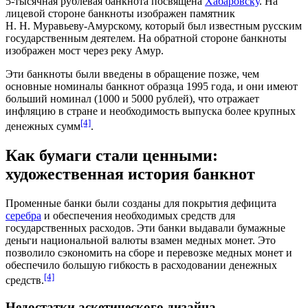
5-тысячная рублевая банкнота посвящена
Хабаровску
. На
лицевой стороне банкноты изображен памятник
Н. Н. Муравьеву-Амурскому, который был известным русским
государственным деятелем. На обратной стороне банкноты
изображен мост через реку
Амур
.
Эти банкноты были введены в обращение позже, чем
основные номиналы банкнот образца 1995 года, и они имеют
больший номинал (1000 и 5000 рублей), что отражает
инфляцию в стране и необходимость выпуска более крупных
[4]
денежных сумм
.
Как бумаги стали ценными:
художественная история банкнот
Променные банки
были созданы для покрытия дефицита
серебра
и обеспечения необходимых средств для
государственных расходов. Эти банки выдавали бумажные
деньги национальной валюты взамен медных монет. Это
позволило сэкономить на сборе и перевозке медных монет и
обеспечило большую гибкость в расходовании денежных
[4]
средств.
Недостатки аскетического дизайна