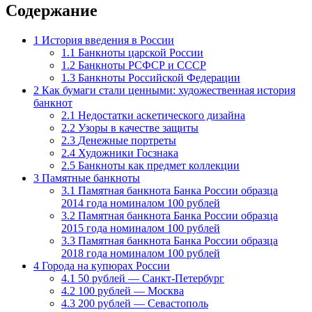
Содержание
1
История введения в России
1.1
Банкноты царской России
1.2
Банкноты РСФСР и СССР
1.3
Банкноты Российской Федерации
2
Как бумаги стали ценными: художественная история
банкнот
2.1
Недостатки аскетического дизайна
2.2
Узоры в качестве защиты
2.3
Денежные портреты
2.4
Художники Госзнака
2.5
Банкноты как предмет коллекции
3
Памятные банкноты
3.1
Памятная банкнота Банка России образца
2014 года номиналом 100 рублей
3.2
Памятная банкнота Банка России образца
2015 года номиналом 100 рублей
3.3
Памятная банкнота Банка России образца
2018 года номиналом 100 рублей
4
Города на купюрах России
4.1
50 рублей — Санкт-Петербург
4.2
100 рублей — Москва
4.3
200 рублей — Севастополь