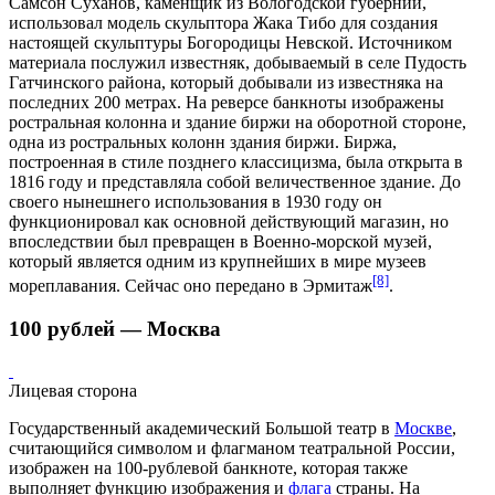
Самсон Суханов, каменщик из Вологодской губернии,
использовал модель скульптора Жака Тибо для создания
настоящей скульптуры
Богородицы Невской
. Источником
материала послужил известняк, добываемый в селе Пудость
Гатчинского района
, который добывали из известняка на
последних 200 метрах. На реверсе банкноты изображены
ростральная колонна и здание биржи на оборотной стороне,
одна из ростральных колонн здания биржи. Биржа,
построенная в стиле позднего классицизма, была открыта в
1816 году
и представляла собой величественное здание. До
своего нынешнего использования в
1930 году
он
функционировал как основной действующий магазин, но
впоследствии был превращен в Военно-морской музей,
который является одним из крупнейших в мире музеев
[8]
мореплавания. Сейчас оно передано в
Эрмитаж
.
100 рублей — Москва
Лицевая сторона
Государственный академический Большой театр в
Москве
,
считающийся символом и флагманом театральной России,
изображен на 100-рублевой банкноте, которая также
выполняет функцию изображения и
флага
страны. На