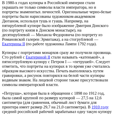
В 1980-х годах купюры в Российской империи стали
украшать не только символы власти императора, но и
портреты знаменитых личностей. Оригинальные черно-белые
портреты были нарисованы художником-академиком
Дютаном, используя тушь и гуашь. Например, на
пятирублевой купюре было изображение
Дмитрия Донского
(по портрету князя в Донском монастыре), на
десятирублевой —
Михаила Федоровича
(по портрету из
Романовской галереи
Эрмитажа
), а на стогрублевой —
Екатерины II
(по работе художника Лампи
1792 года
).
Купюры с портретами монархов сразу же получили прозвища.
Сто рублей с
Екатериной II
стали называть «катенькой», а
пятисотрублевую купюру с Петром I — «петрушей». Следует
отметить, что портреты на купюрах в то время уже считались
образцом высокого искусства. Печать выполнялась путем
гравировки, а рисунок повторялся на белой части купюры
водяным знаком. На лицевой стороне также присутствовали
символы императорской власти.
«Петруша», которая была в обращении с
1898
по
1912 год
,
была самой крупной по размеру купюрой — 27,5 на 12,6
сантиметра (для сравнения, обычный лист бумаги для
принтера имеет размер 29,7 на 21,0 сантиметра). В
1910 году
средний российский рабочий зарабатывал одну такую купюру