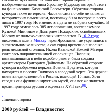
изображением памятника Ярославу Мудрому, который стоит
на фоне часовни Казанской Богоматери. Обратная сторона
купюры также интересна. Часовня сама по себе не является
историческим памятником, поскольку была построена всего
лишь в
1997 году
. Но именно эта дата не выбрана случайно. В
1997 году
отмечалось 385 лет ополчения, возглавляемого
Кузьмой Мининым и Дмитрием Пожарским, освободивших
Москву от польско-литовских интервентов. В
1612 году
ополченцы шли в
Москву
через
Ярославль
, где укрепились в
значительном количестве, а сам город временно выполнял
роль негласной столицы. Икона Казанской Божьей Матери
считалась покровительницей ополченцев. Часовня,
возвышающаяся в небо подобно ракете, была создана
архитектором Григорием Дайновым. На обратной стороне
купюры изображена церковь Иоанна Предтечи, которая
находится в поселке
Толчково
в городской черте. Эта церковь
является единственной в России, имеющей 15 глав. Хотя
сегодня она функционирует как музей, она все же является
[8]
ярким примером русского зодчества
XVII века
.
Лицевая сторона
2000 рублей — Владивосток