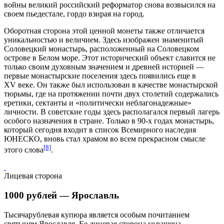
войны великий российский
реформатор
снова возвысился на
своем пьедестале, гордо взирая на город.
Оборотная сторона этой ценной монеты также отличается
уникальностью и величием. Здесь изображен знаменитый
Соловецкий монастырь
, расположенный на Соловецком
острове в
Белом море
. Этот исторический объект славится не
только своим духовным значением и древней историей —
первые монастырские поселения здесь появились еще в
XV веке
. Он также был использован в качестве монастырской
тюрьмы, где на протяжении почти двух столетий содержались
еретики, сектанты и «политически неблагонадежные»
личности. В советские годы здесь располагался первый лагерь
особого назначения в стране. Только в 90-х годах монастырь,
который сегодня входит в список Всемирного наследия
ЮНЕСКО
, вновь стал храмом во всем прекрасном смысле
[8]
этого слова
.
Лицевая сторона
1000 рублей — Ярославль
Тысячарублевая купюра является особым почитанием
святыням
Ярославля
. Ее лицевая сторона украшена