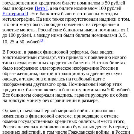
государственном кредитном билете номиналом в 50 рублей
был изображен
Петр I
, а на билете номиналом 100 рублей —
Екатерина II
. Эти банкноты были изготовлены методом
металлографии. На них также присутствовали надписи о том,
что они могут быть свободно обменены на серебряные и
золотые монеты. Российские банкноты имели номиналы от 1
до 100 рублей, а между ними были билеты номиналами 3, 5,
[3]
10, 25 и 50 рублей
.
В России, в рамках финансовой реформы, был введен
золотомонетный стандарт, что привело к появлению нового
типа государственных кредитных билетов. На этих билетах
было изображено аллегорическое изображение России в
образе женщины, одетой в традиционную древнерусскую
одежду, а также она опиралась на гербовый щит с
изображением двуглавого орла. Номинальный набор этих
кредитных билетов включал банкноту номиналом 500 рублей.
Все банкноты содержали надпись, гарантирующую их обмен
на золотую монету без ограничений в размере.
Однако, с началом
Первой мировой войны
произошли
изменения в финансовой системе, приводящие к отмене
обмена государственных кредитных билетов. Вместо этого,
Россия перешла к использованию бумажных денег. В период
военных действий, в том числе
Гражданской войны
, в России