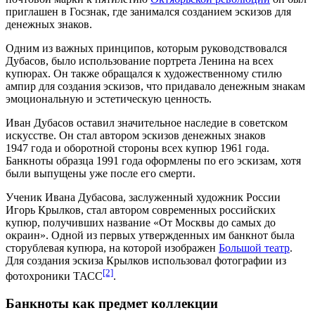
приглашен в Госзнак, где занимался созданием эскизов для
денежных знаков.
Одним из важных принципов, которым руководствовался
Дубасов, было использование портрета Ленина на всех
купюрах. Он также обращался к художественному стилю
ампир для создания эскизов, что придавало денежным знакам
эмоциональную и эстетическую ценность.
Иван Дубасов оставил значительное наследие в советском
искусстве. Он стал автором эскизов денежных знаков
1947 года
и оборотной стороны всех купюр
1961 года
.
Банкноты образца
1991 года
оформлены по его эскизам, хотя
были выпущены уже после его смерти.
Ученик Ивана Дубасова, заслуженный художник России
Игорь Крылков, стал автором современных российских
купюр, получивших название «От Москвы до самых до
окраин». Одной из первых утвержденных им банкнот была
сторублевая купюра, на которой изображен
Большой театр
.
Для создания эскиза Крылков использовал фотографии из
[2]
фотохроники
ТАСС
.
Банкноты как предмет коллекции