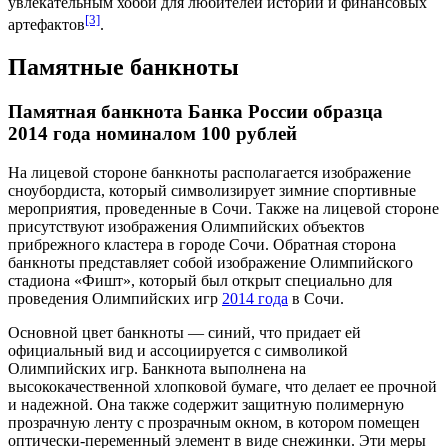
увлекательным
хобби
для любителей истории и финансовых
[3]
артефактов
.
Памятные банкноты
Памятная банкнота Банка России образца
2014 года номиналом 100 рублей
На лицевой стороне банкноты располагается изображение
сноубордиста
, который символизирует зимние спортивные
мероприятия, проведенные в
Сочи
. Также на лицевой стороне
присутствуют изображения
Олимпийских объектов
прибрежного кластера в городе
Сочи
. Обратная сторона
банкноты представляет собой изображение Олимпийского
стадиона «
Фишт
», который был открыт специально для
проведения Олимпийских игр
2014 года
в Сочи.
Основной цвет банкноты — синий, что придает ей
официальный вид и ассоциируется с символикой
Олимпийских игр
. Банкнота выполнена на
высококачественной хлопковой бумаге, что делает ее прочной
и надежной. Она также содержит защитную полимерную
прозрачную ленту с прозрачным окном, в котором помещен
оптически-переменный элемент в виде снежинки. Эти меры