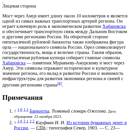
Лицевая сторона
Мост через Амур имеет длину около 10 километров и является
одной из самых важных транспортных артерий региона. Он
играет ключевую роль в экономическом развитии
Хабаровска
и обеспечивает транспортную связь между
Дальним Востоком
и другими регионами России. На оборотной стороне
пятитысячной рублевой банкноты также изображена фигура
орла — национального символа России. Орел символизирует
государственность, мощь и величие страны. Таким образом,
пятитысячная рублевая купюра собирает главные символы
Хабаровска
— памятник Муравьеву-Амурскому и мост через
Амур
. Эти символы отражают историческое и культурное
значение региона, его вклад в развитие России и значимость
инфраструктуры для развития экономики региона и связей с
[8]
другими регионами страны
.
Примечания
1,0
1,1
↑
Банкноты
.
Толковый словарь Ожегова
.
Дата
обращения: 23 октября 2023.
2,0
2,1
2,2
↑
Кауфман И. И.
Из истории бумажных денег в
России
. —
СПб.
: типография Север, 1903. — С. 23—