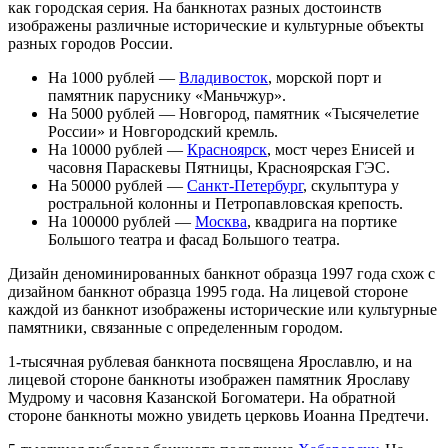
как городская серия. На банкнотах разных достоинств
изображены различные исторические и культурные объекты
разных городов России.
На 1000 рублей —
Владивосток
, морской порт и
памятник паруснику «Маньчжур».
На 5000 рублей —
Новгород
, памятник «Тысячелетие
России» и Новгородский кремль.
На 10000 рублей —
Красноярск
, мост через Енисей и
часовня Параскевы Пятницы, Красноярская ГЭС.
На 50000 рублей —
Санкт-Петербург
, скульптура у
ростральной колонны и Петропавловская крепость.
На 100000 рублей —
Москва
, квадрига на портике
Большого театра и фасад Большого театра.
Дизайн деноминированных банкнот образца 1997 года схож с
дизайном банкнот образца 1995 года. На лицевой стороне
каждой из банкнот изображены исторические или культурные
памятники, связанные с определенным городом.
1-тысячная рублевая банкнота посвящена
Ярославлю
, и на
лицевой стороне банкноты изображен памятник
Ярославу
Мудрому
и часовня Казанской Богоматери. На обратной
стороне банкноты можно увидеть
церковь
Иоанна Предтечи
.