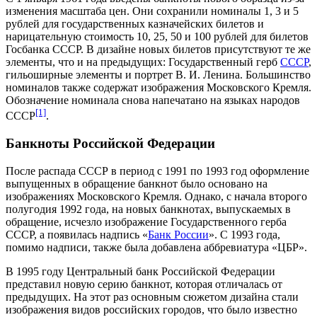
изменения масштаба цен. Они сохранили номиналы 1, 3 и 5
рублей для государственных казначейских билетов и
нарицательную стоимость 10, 25, 50 и 100 рублей для билетов
Госбанка СССР. В дизайне новых билетов присутствуют те же
элементы, что и на предыдущих: Государственный герб
СССР
,
гильоширные элементы и портрет В. И. Ленина. Большинство
номиналов также содержат изображения Московского Кремля.
Обозначение номинала снова напечатано на языках народов
[1]
СССР
.
Банкноты Российской Федерации
После распада СССР в период с 1991 по 1993 год оформление
выпущенных в обращение банкнот было основано на
изображениях Московского Кремля. Однако, с начала второго
полугодия
1992 года
, на новых банкнотах, выпускаемых в
обращение, исчезло изображение Государственного герба
СССР, а появилась надпись «
Банк России
». С
1993 года
,
помимо надписи, также была добавлена аббревиатура «ЦБР».
В
1995 году
Центральный банк Российской Федерации
представил новую серию банкнот, которая отличалась от
предыдущих. На этот раз основным сюжетом дизайна стали
изображения видов российских городов, что было известно