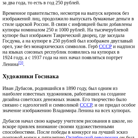
за два года, то есть в год 250 рублей.
Временное правительство, несмотря на выпуск керенок без
изображений лиц, продолжило выпускать бумажные деньги в
стиле царской России. В связи с инфляцией были добавлены
купюры номиналом 250 и 1000 рублей. На тысячерублевой
купюре был изображен
Таврический дворец
, где заседала
Госдума, а на купюре в 250 рублей был изображен двуглавый
орел, уже без монархических символов.
Герб
СССР
и надписи
на языках союзных республик появились на купюрах в
1924 году
, а с
1937 года
на них начал появляться портрет
[3]
Ленина
.
Художники Госзнака
Иван Дубасов, родившийся в
1890 году
, был одним из
наиболее известных художников, работавших на создание
дизайна советских денежных знаков. Его
творчество
было
связано с идеологией и символикой
СССР
, и он придал особое
значение изображению Владимира Ленина на всех купюрах.
Дубасов начал свою карьеру учителем рисования в школе, но
вскоре привлек внимание своими художественными
способностями. После победы в конкурсе на лучший эскиз
почтовой марки к пятилетию
Октябрьской революции
он был