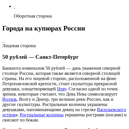
Оборотная сторона
Города на купюрах России
Лицевая сторона
50 рублей — Санкт-Петербург
Банкнота номиналом 50 рублей — дань уважения северной
столице России, которая также является северной столицей
страны. На его лицевой стороне, расположенной на фоне
Петропавловской крепости
, стоит скульптура прекрасной
девушки, олицетворяющей
Неву
. Согласно одной из точек
зрения, некоторые считают, что Дева Нева символизирует
Волхов
,
Волгу
и
Днепр
, три великие реки России, как и
другие скульптуры. Ростральные колонны украшены
девушками, напоминающими девиц на стрелке
Васильевского
остров
а.
Ростральные колонны
украшены рострами (носами) и
свисают по бокам.