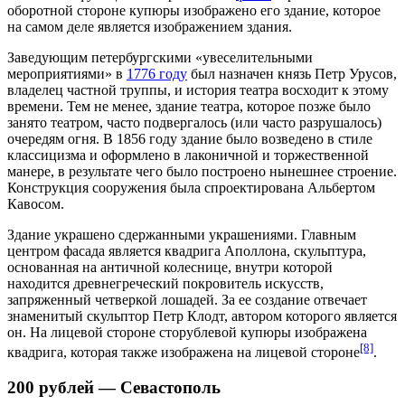
оборотной стороне купюры изображено его здание, которое
на самом деле является изображением здания.
Заведующим петербургскими «увеселительными
мероприятиями» в
1776 году
был назначен князь Петр Урусов,
владелец частной труппы, и история театра восходит к этому
времени. Тем не менее, здание театра, которое позже было
занято театром, часто подвергалось (или часто разрушалось)
очередям огня. В
1856 году
здание было возведено в стиле
классицизма и оформлено в лаконичной и торжественной
манере, в результате чего было построено нынешнее строение.
Конструкция
сооружения была спроектирована Альбертом
Кавосом.
Здание украшено сдержанными украшениями. Главным
центром фасада является квадрига Аполлона, скульптура,
основанная на античной колеснице, внутри которой
находится древнегреческий покровитель искусств,
запряженный четверкой лошадей. За ее создание отвечает
знаменитый скульптор Петр Клодт, автором которого является
он. На лицевой стороне сторублевой купюры изображена
[8]
квадрига, которая также изображена на лицевой стороне
.
200 рублей — Севастополь