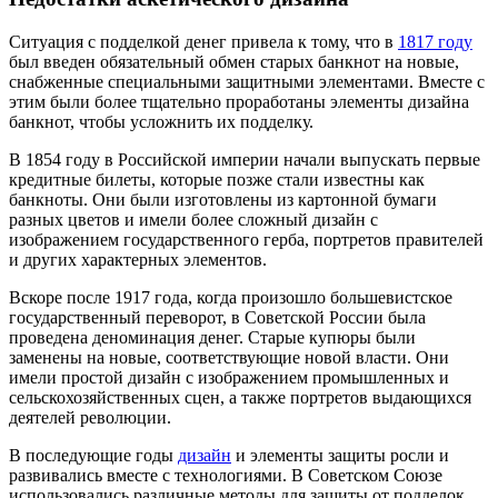
Ситуация с подделкой денег привела к тому, что в
1817 году
был введен обязательный обмен старых банкнот на новые,
снабженные специальными защитными элементами. Вместе с
этим были более тщательно проработаны элементы дизайна
банкнот, чтобы усложнить их подделку.
В
1854 году
в
Российской империи
начали выпускать первые
кредитные
билеты
, которые позже стали известны как
банкноты. Они были изготовлены из картонной бумаги
разных цветов и имели более сложный дизайн с
изображением государственного герба, портретов правителей
и других характерных элементов.
Вскоре после
1917 года
, когда произошло большевистское
государственный переворот, в Советской России была
проведена деноминация денег. Старые купюры были
заменены на новые, соответствующие новой власти. Они
имели простой дизайн с изображением промышленных и
сельскохозяйственных сцен, а также портретов выдающихся
деятелей революции.
В последующие годы
дизайн
и элементы защиты росли и
развивались вместе с технологиями. В Советском Союзе
использовались различные методы для защиты от подделок,