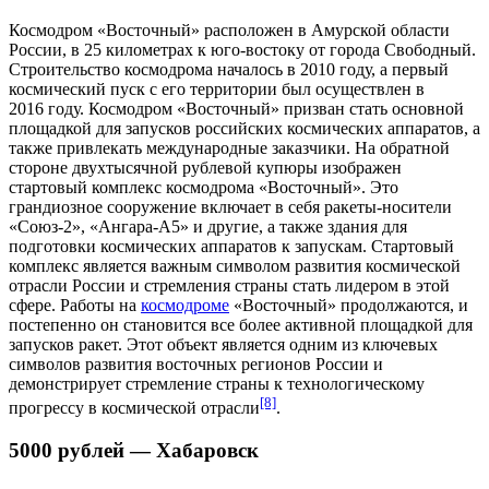
Космодром «Восточный» расположен в
Амурской области
России, в 25 километрах к юго-востоку от города Свободный.
Строительство космодрома началось в
2010 году
, а первый
космический пуск с его территории был осуществлен в
2016 году
. Космодром «Восточный» призван стать основной
площадкой для запусков российских космических аппаратов, а
также привлекать международные заказчики. На обратной
стороне двухтысячной рублевой купюры изображен
стартовый комплекс космодрома «Восточный». Это
грандиозное сооружение включает в себя ракеты-носители
«
Союз-2
», «
Ангара-А5
» и другие, а также здания для
подготовки космических аппаратов к запускам. Стартовый
комплекс является важным символом развития космической
отрасли России и стремления страны стать лидером в этой
сфере. Работы на
космодроме
«Восточный» продолжаются, и
постепенно он становится все более активной площадкой для
запусков ракет. Этот объект является одним из ключевых
символов развития восточных регионов России и
демонстрирует стремление страны к технологическому
[8]
прогрессу в космической отрасли
.
5000 рублей — Хабаровск