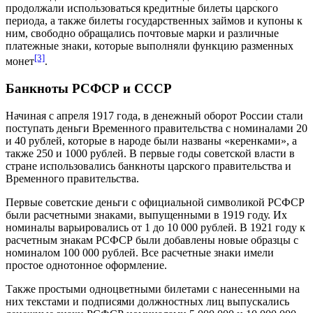
продолжали использоваться кредитные билеты царского
периода, а также билеты государственных займов и купоны к
ним, свободно обращались почтовые марки и различные
платежные знаки, которые выполняли функцию разменных
[3]
монет
.
Банкноты РСФСР и СССР
Начиная с апреля
1917 года
, в денежный оборот России стали
поступать деньги
Временного правительства
с номиналами 20
и 40 рублей, которые в народе были названы «керенками», а
также 250 и 1000 рублей. В первые годы советской власти в
стране использовались банкноты царского правительства и
Временного правительства.
Первые советские деньги с официальной символикой
РСФСР
были расчетными знаками, выпущенными в
1919 году
. Их
номиналы варьировались от 1 до 10 000 рублей. В
1921 году
к
расчетным знакам РСФСР были добавлены новые образцы с
номиналом 100 000 рублей. Все расчетные знаки имели
простое однотонное оформление.
Также простыми одноцветными билетами с нанесенными на
них текстами и подписями должностных лиц выпускались