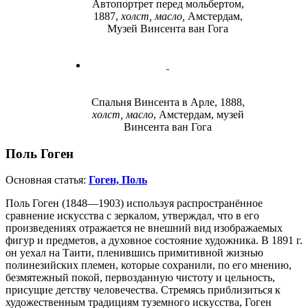
Автопортрет перед мольбертом,
1887,
холст, масло,
Амстердам,
Музей Винсента ван Гога
Спальня Винсента в Арле, 1888,
холст, масло
, Амстердам, музей
Винсента ван Гога
Поль Гоген
Основная статья:
Гоген, Поль
Поль Гоген (1848—1903) используя распространённое
сравнение искусства с зеркалом, утверждал, что в его
произведениях отражается не внешний вид изображаемых
фигур и предметов, а духовное состояние художника. В 1891 г.
он уехал на
Таити
, пленившись примитивной жизнью
полинезийских племен, которые сохранили, по его мнению,
безмятежный покой, первозданную чистоту и цельность,
присущие детству человечества. Стремясь приблизиться к
художественным традициям туземного искусства, Гоген