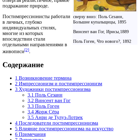
отвергая реалистичное, прямое
подражание природе.
Постимпрессионисты работали
сверху вниз: Поль Сезанн,
Большие купальщицы, 1895
в личных, глубоко
индивидуальных стилях,
Винсент ван Гог, Ирисы,1889
многие из которых
впоследствии стали
Поль Гоген, Что нового?, 1892
отдельными направлениями в
[2]
живописи
.
Содержание
1
Возникновение термина
2
Импрессионизм и постимпрессионизм
3
Художники постимпрессионизма
3.1
Поль Сезанн
3.2
Винсент ван Гог
3.3
Поль Гоген
3.4
Жорж Сёра
3.5
Анри де Тулуз-Лотрек
4
Последователи постимпрессионизма
5
Влияние постимпрессионизма на искусство
6
Примечания
7
Литература