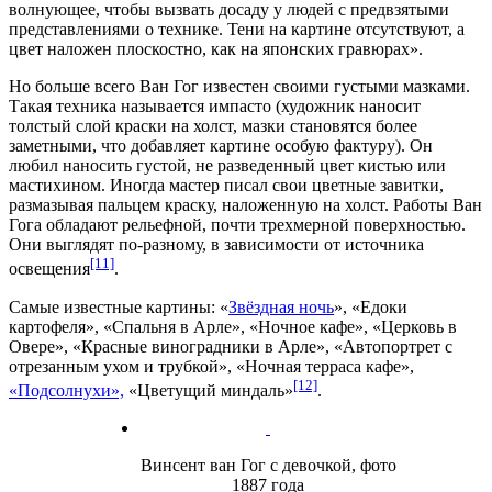
волнующее, чтобы вызвать досаду у людей с предвзятыми
представлениями о технике. Тени на картине отсутствуют, а
цвет наложен плоскостно, как на японских гравюрах».
Но больше всего Ван Гог известен своими густыми мазками.
Такая техника называется импасто (художник наносит
толстый слой краски на холст, мазки становятся более
заметными, что добавляет картине особую фактуру). Он
любил наносить густой, не разведенный цвет кистью или
мастихином. Иногда мастер писал свои цветные завитки,
размазывая пальцем краску, наложенную на холст. Работы Ван
Гога обладают рельефной, почти трехмерной поверхностью.
Они выглядят по-разному, в зависимости от источника
[11]
освещения
.
Самые известные картины: «
Звёздная ночь
»,
«Едоки
картофеля»
,
«Спальня в Арле»
,
«Ночное кафе»
,
«Церковь в
Овере»
,
«Красные виноградники в Арле»
,
«Автопортрет с
отрезанным ухом и трубкой»
,
«Ночная терраса кафе»
,
[12]
«Подсолнухи»,
«Цветущий миндаль»
.
Винсент ван Гог с девочкой, фото
1887 года