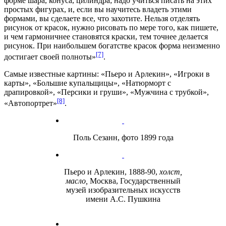
форме шара, конуса, цилиндра; надо учиться писать на этих
простых фигурах, и, если вы научитесь владеть этими
формами, вы сделаете все, что захотите. Нельзя отделять
рисунок от красок, нужно рисовать по мере того, как пишете,
и чем гармоничнее становятся краски, тем точнее делается
рисунок. При наибольшем богатстве красок форма неизменно
[7]
достигает своей полноты»
.
Самые известные картины: «Пьеро и Арлекин», «Игроки в
карты», «Большие купальщицы», «Натюрморт с
драпировкой», «Персики и груши», «Мужчина с трубкой»,
[8]
«Автопортрет»
.
Поль Сезанн, фото 1899 года
Пьеро и Арлекин, 1888-90,
холст,
масло,
Москва, Государственный
музей изобразительных искусств
имени А.С. Пушкина