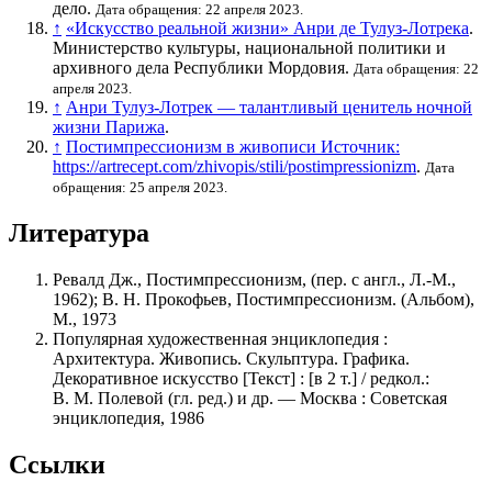
дело.
Дата обращения: 22 апреля 2023.
↑
«Искусство реальной жизни» Анри де Тулуз-Лотрека
.
Министерство культуры, национальной политики и
архивного дела Республики Мордовия.
Дата обращения: 22
апреля 2023.
↑
Анри Тулуз-Лотрек — талантливый ценитель ночной
жизни Парижа
.
↑
Постимпрессионизм в живописи Источник:
https://artrecept.com/zhivopis/stili/postimpressionizm
.
Дата
обращения: 25 апреля 2023.
Литература
Ревалд Дж., Постимпрессионизм, (пер. с англ., Л.-М.,
1962); В. Н. Прокофьев, Постимпрессионизм. (Альбом),
М., 1973
Популярная художественная энциклопедия :
Архитектура. Живопись. Скульптура. Графика.
Декоративное искусство [Текст] : [в 2 т.] / редкол.:
В. М. Полевой (гл. ред.) и др. — Москва : Советская
энциклопедия, 1986
Ссылки