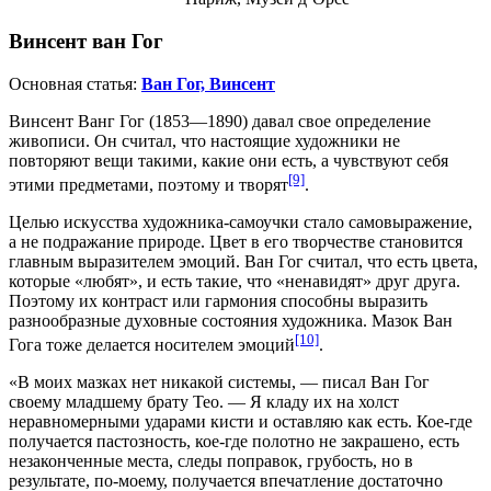
Винсент ван Гог
Основная статья:
Ван Гог, Винсент
Винсент Ванг Гог (1853—1890) давал свое определение
живописи. Он считал, что настоящие художники не
повторяют вещи такими, какие они есть, а чувствуют себя
[9]
этими предметами, поэтому и творят
.
Целью искусства художника-самоучки стало самовыражение,
а не подражание природе. Цвет в его творчестве становится
главным выразителем эмоций. Ван Гог считал, что есть цвета,
которые «любят», и есть такие, что «ненавидят» друг друга.
Поэтому их контраст или гармония способны выразить
разнообразные духовные состояния художника. Мазок Ван
[10]
Гога тоже делается носителем эмоций
.
«В моих мазках нет никакой системы, — писал Ван Гог
своему младшему брату Тео. — Я кладу их на холст
неравномерными ударами кисти и оставляю как есть. Кое-где
получается пастозность, кое-где полотно не закрашено, есть
незаконченные места, следы поправок, грубость, но в
результате, по-моему, получается впечатление достаточно