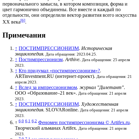
первоначального замысла, в котором композиция, форма и
цвет гармонично объединены. Все вместе и каждый по
отдельности, они определили вектор развития всего искусства
[6]
XX века
.
Примечания
↑
ПОСТИМПРЕССИОНИЗМ
.
Историческая
энциклопедия
.
Дата обращения: 2023.04.25.
↑
Постимпрессионизм
.
Arthive
.
Дата обращения: 25 апреля
2023.
↑
Кто придумал «постимпрессионизм»?
.
ARTinvestment.RU (интернет-проект).
Дата обращения: 21
апреля 2023.
↑
Вслед за импрессионизмом
.
журнал "Дилетант"
.
ООО «Образование–21 век».
Дата обращения: 21 апреля
2023.
↑
ПОСТИМПРЕССИОНИЗМ
.
Художественная
энциклопедия
. SLOVARonline.
Дата обращения: 21 апреля
2023.
6,0
6,1
6,2
↑
Феномен постимпрессионизма © Artifex.ru
.
Творческий альманах Artifex.
Дата обращения: 21 апреля
2023.
7,0
7,1