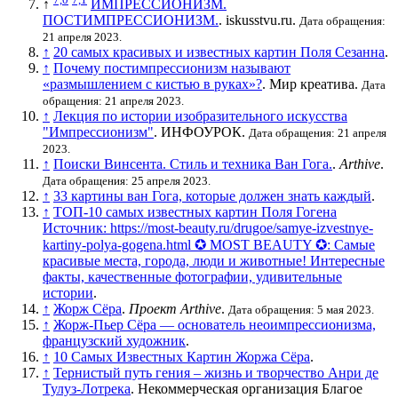
↑
ИМПРЕССИОНИЗМ.
ПОСТИМПРЕССИОНИЗМ.
. iskusstvu.ru.
Дата обращения:
21 апреля 2023.
↑
20 самых красивых и известных картин Поля Сезанна
.
↑
Почему постимпрессионизм называют
«размышлением с кистью в руках»?
. Мир креатива.
Дата
обращения: 21 апреля 2023.
↑
Лекция по истории изобразительного искусства
"Импрессионизм"
. ИНФОУРОК.
Дата обращения: 21 апреля
2023.
↑
Поиски Винсента. Стиль и техника Ван Гога.
.
Arthive
.
Дата обращения: 25 апреля 2023.
↑
33 картины ван Гога, которые должен знать каждый
.
↑
ТОП-10 самых известных картин Поля Гогена
Источник: https://most-beauty.ru/drugoe/samye-izvestnye-
kartiny-polya-gogena.html ✪ MOST BEAUTY ✪: Самые
красивые места, города, люди и животные! Интересные
факты, качественные фотографии, удивительные
истории
.
↑
Жорж Сёра
.
Проект Arthive
.
Дата обращения: 5 мая 2023.
↑
Жорж-Пьер Сёра — основатель неоимпрессионизма,
французский художник
.
↑
10 Самых Известных Картин Жоржа Сёра
.
↑
Тернистый путь гения – жизнь и творчество Анри де
Тулуз-Лотрека
. Некоммерческая организация Благое