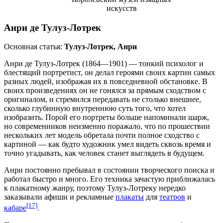
искусств
Анри де Тулуз-Лотрек
Основная статья:
Тулуз-Лотрек, Анри
Анри де Тулуз-Лотрек (1864—1901) — тонкий психолог и
блестящий портретист, он делал героями своих картин самых
разных людей, изображая их в повседневной обстановке. В
своих произведениях он не гонялся за прямым сходством с
оригиналом, и стремился передавать не столько внешнее,
сколько глубинную внутреннюю суть того, что хотел
изобразить. Порой его портреты больше напоминали шарж,
но современников неизменно поражало, что по прошествии
нескольких лет модель обретала почти полное сходство с
картиной — как будто художник умел видеть сквозь время и
точно угадывать, как человек станет выглядеть в будущем.
Анри постоянно пребывал в состоянии творческого поиска и
работал быстро и много. Его техника зачастую приближалась
к плакатному жанру, поэтому Тулуз-Лотреку нередко
заказывали
афиши
и рекламные
плакаты
для
театров
и
[17]
кабаре
.