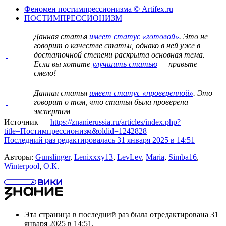
Феномен постимпрессионизма © Artifex.ru
ПОСТИМПРЕССИОНИЗМ
Данная статья
имеет статус «готовой»
. Это не
говорит о
качестве статьи
, однако в ней уже в
достаточной степени раскрыта основная тема.
Если вы хотите
улучшить статью
— правьте
смело!
Данная статья
имеет статус «проверенной»
. Это
говорит о том, что статья была проверена
экспертом
Источник —
https://znanierussia.ru/articles/index.php?
title=Постимпрессионизм&oldid=1242828
Последний раз редактировалась 31 января 2025 в 14:51
Авторы:
Gunslinger
,
Lenixxxy13
,
LevLev
,
Maria
,
Simba16
,
Winterpool
,
О.К.
Эта страница в последний раз была отредактирована 31
января 2025 в 14:51.