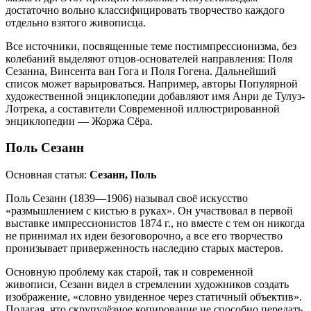
достаточно вольно классифицировать творчество каждого
отдельно взятого живописца.
Все источники, посвященные теме постимпрессионизма, без
колебаний выделяют отцов-основателей направления: Поля
Сезанна, Винсента ван Гога и Поля Гогена. Дальнейший
список может варьироваться. Например, авторы Популярной
художественной энциклопедии добавляют имя Анри де Тулуз-
Лотрека, а составители Современной иллюстрированной
энциклопедии — Жоржа Сёра.
Поль Сезанн
Основная статья:
Сезанн, Поль
Поль Сезанн (1839—1906) называл своё искусство
«размышлением с кистью в руках». Он участвовал в первой
выставке импрессионистов 1874 г., но вместе с тем он никогда
не принимал их идеи безоговорочно, а все его творчество
пронизывает приверженность наследию
старых мастеров
.
Основную проблему как старой, так и современной
живописи, Сезанн видел в стремлении художников создать
изображение, «словно увиденное через статичный объектив».
Полагая, что скрупулёзное копирование не способно передать