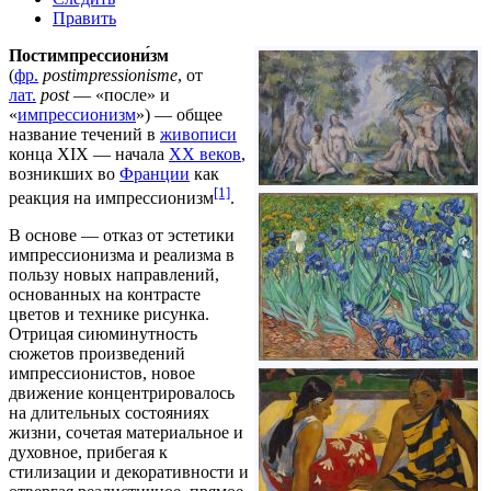
Править
Постимпрессиони́зм
(
фр.
postimpressionisme
, от
лат.
post
— «после» и
«
импрессионизм
») — общее
название течений в
живописи
конца
XIX
— начала
XX веков
,
возникших во
Франции
как
[1]
реакция на импрессионизм
.
В основе — отказ от эстетики
импрессионизма и реализма в
пользу новых направлений,
основанных на контрасте
цветов и технике
рисунка
.
Отрицая сиюминутность
сюжетов произведений
импрессионистов, новое
движение концентрировалось
на длительных состояниях
жизни, сочетая материальное и
духовное, прибегая к
стилизации и декоративности и