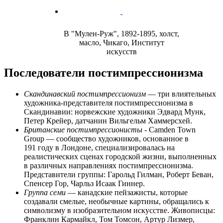
В "Мулен-Руж", 1892-1895, холст,
масло, Чикаго, Институт
искусств
Последователи постимпрессионизма
Скандинавский постимпрессионизм
— три влиятельных
художника-представителя постимпрессионизма в
Скандинавии: норвежские художники
Эдвард Мунк,
Петер Крейер
, датчанин
Вильгельм Хаммерсхей
.
Британские постимпрессионисты
-
Camden Town
Group
— сообщество художников, основанное в
191 году в Лондоне, специализировалась на
реалистических сценах городской жизни, выполненных
в различных направлениях постимпрессионизма.
Представители группы:
Гарольд Гилман
,
Роберт Беван
,
Спенсер Гор
,
Чарльз Исаак Гиннер
.
Группа семи
— канадские пейзажисты, которые
создавали смелые, необычные картины, обращались к
символизму в изобразительном искусстве. Живописцы:
Франклин Кармайкл
,
Том Томсон
,
Артур Лизмер
,