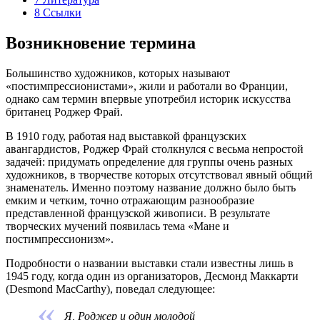
8
Ссылки
Возникновение термина
Большинство художников, которых называют
«постимпрессионистами», жили и работали во
Франции,
однако сам термин впервые употребил историк искусства
британец
Роджер Фрай
.
В 1910 году, работая над выставкой французских
авангардистов
, Роджер Фрай столкнулся с весьма непростой
задачей: придумать определение для группы очень разных
художников, в творчестве которых отсутствовал явный общий
знаменатель. Именно поэтому название должно было быть
емким и четким, точно отражающим разнообразие
представленной французской живописи. В результате
творческих мучений появилась тема «
Мане
и
постимпрессионизм».
Подробности о названии выставки стали известны лишь в
1945 году, когда один из организаторов,
Десмонд Маккарти
(Desmond MacCarthy), поведал следующее:
Я, Роджер и один молодой