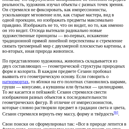
реальность, художник изучал объекты с разных точек зрения.
Он стремился не фиксировать, как импрессионисты,
ускользающее мгновение или, как старые мастера, вид в
одной проекции, но изображать предметы максимально
правдиво. Изображать не то, что он видит, но то, как именно
он это видит. Отсюда вытекали радикально новые
художественные принципы — во-первых, искажение
традиционной прямой линейной перспективы и стремление
связать трехмерный мир с двухмерной плоскостью картины, а
во-вторых, иная природа живописи.
По представлению художника, живопись складывается из
двух составляющих — геометрической структуры природных
форм и
колорита
. В каждом предмете Сезанн пробовал
выявить его геометрическую основу. Если говорить о
натюрмортах
, то яблоки на его полотнах становились шарами,
груши — конусами, а кувшины или бутылки — цилиндрами.
То же касается и
пейзажей
: Сезанн стремился свести
изображения разных объектов к последовательности
геометрических фигур. В отличие от импрессионистов,
которые словно растворяли предмет в градации света и цвета,
[6]
Сезанн стремился вернуть ему массу, форму и твёрдость
.
Свои поиски он сформулировал так: «Все в природе лепится в