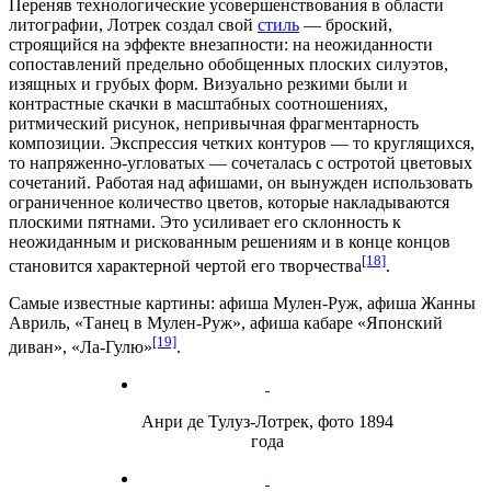
Переняв технологические усовершенствования в области
литографии, Лотрек создал свой
стиль
— броский,
строящийся на эффекте внезапности: на неожиданности
сопоставлений предельно обобщенных плоских силуэтов,
изящных и грубых форм. Визуально резкими были и
контрастные скачки в масштабных соотношениях,
ритмический рисунок, непривычная фрагментарность
композиции. Экспрессия четких контуров — то круглящихся,
то напряженно-угловатых — сочеталась с остротой цветовых
сочетаний. Работая над афишами, он вынужден использовать
ограниченное количество цветов, которые накладываются
плоскими пятнами. Это усиливает его склонность к
неожиданным и рискованным решениям и в конце концов
[18]
становится характерной чертой его творчества
.
Самые известные картины: афиша
Мулен-Руж
, афиша Жанны
Авриль, «Танец в Мулен-Руж», афиша кабаре «Японский
[19]
диван», «Ла-Гулю»
.
Анри де Тулуз-Лотрек, фото 1894
года