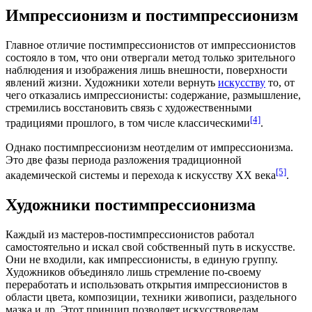
Импрессионизм и постимпрессионизм
Главное отличие постимпрессионистов от импрессионистов
состояло в том, что они отвергали метод только зрительного
наблюдения и изображения лишь внешности, поверхности
явлений жизни. Художники хотели вернуть
искусству
то, от
чего отказались импрессионисты: содержание, размышление,
стремились восстановить связь с художественными
[4]
традициями прошлого, в том числе классическими
.
Однако постимпрессионизм неотделим от импрессионизма.
Это две фазы периода разложения традиционной
[5]
академической системы и перехода к искусству XX века
.
Художники постимпрессионизма
Каждый из мастеров-постимпрессионистов работал
самостоятельно и искал свой собственный путь в искусстве.
Они не входили, как импрессионисты, в единую группу.
Художников объединяло лишь стремление по-своему
переработать и использовать открытия импрессионистов в
области цвета, композиции, техники живописи, раздельного
мазка и др. Этот принцип позволяет искусствоведам