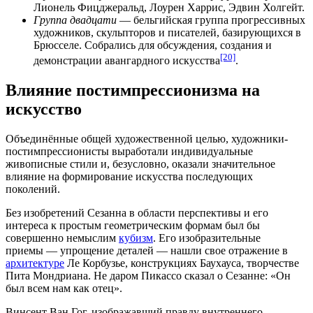
Лионель Фицджеральд
,
Лоурен Харрис
,
Эдвин Холгейт
.
Группа двадцати
— бельгийская группа прогрессивных
художников, скульпторов и писателей, базирующихся в
Брюсселе. Собрались для обсуждения, создания и
[20]
демонстрации авангардного искусства
.
Влияние постимпрессионизма на
искусство
Объединённые общей художественной целью, художники-
постимпрессионисты выработали индивидуальные
живописные стили
и, безусловно, оказали значительное
влияние на формирование искусства последующих
поколений.
Без изобретений Сезанна в области
перспективы
и его
интереса к простым геометрическим формам был бы
совершенно немыслим
кубизм
. Его изобразительные
приемы — упрощение деталей — нашли свое отражение в
архитектуре
Ле Корбузье, конструкциях
Баухауса
, творчестве
Пита Мондриана
. Не даром
Пикассо
сказал о Сезанне: «Он
был всем нам как отец».
Винсент Ван Гог, изображавший правду внутреннего