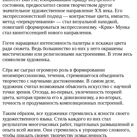
состояния, предвосхитил своим творчеством другое
значительное художественное направление XX века. Его
экспрессионистский подход — контрастные цвета, импасто,
метод «перекручивания» — стал визуальной находкой,
помогшей сформироваться
экспрессионизму
. «Крик»
Мунка
стал квинтэссенцией нового направления.
Гоген наращивал интенсивность палитры и искажал цвета
ради сюжета. Ведь большинство из них у него окрашены
мистическими или религиозными настроениями. В этом весь
символизм
художника.
Сёра же сыграл огромную роль в формировании
неоимпрессионизма
, течения, стремившегося объединить
творчество с научными достижениями. В самом деле,
художник считал возможным объяснить искусство с научной
точки зрения. Отсюда, во-первых, увлеченность теорией
цвета, которая привела его к
дивизионизму
, а во-вторых,
точность и продуманность композиционных построений.
Таким образом, все художники стремились к ясности своего
художественного языка. Стиль каждого из них стал
результатом многочасовых работ, тщательных размышлений и
опыта всей жизни. Они стремились к упрощению сложного,
чтобы придать своему творчеству осмысленность