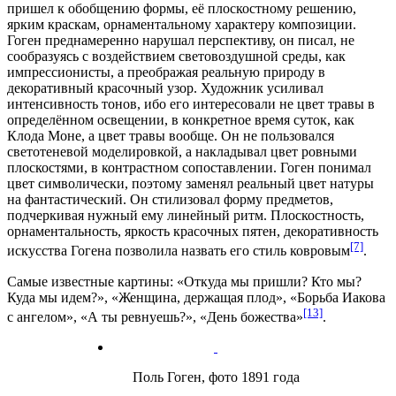
пришел к обобщению формы, её плоскостному решению,
ярким краскам, орнаментальному характеру композиции.
Гоген преднамеренно нарушал перспективу, он писал, не
сообразуясь с воздействием световоздушной среды, как
импрессионисты, а преображая реальную природу в
декоративный красочный узор. Художник усиливал
интенсивность тонов, ибо его интересовали не цвет травы в
определённом освещении, в конкретное время суток, как
Клода Моне, а цвет травы вообще. Он не пользовался
светотеневой моделировкой, а накладывал цвет ровными
плоскостями, в контрастном сопоставлении. Гоген понимал
цвет символически, поэтому заменял реальный цвет натуры
на фантастический. Он стилизовал форму предметов,
подчеркивая нужный ему линейный ритм. Плоскостность,
орнаментальность, яркость красочных пятен, декоративность
[7]
искусства Гогена позволила назвать его стиль ковровым
.
Самые известные картины: «Откуда мы пришли? Кто мы?
Куда мы идем?», «Женщина, держащая плод», «Борьба Иакова
[13]
с ангелом», «А ты ревнуешь?», «День божества»
.
Поль Гоген, фото 1891 года