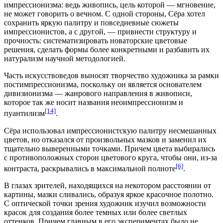
импрессионизма: ведь живопись, цель которой — мгновение,
не может говорить о вечном. С одной стороны, Сёра хотел
сохранить яркую
палитру
и повседневные сюжеты
импрессионистов, а с другой, — привнести структуру и
прочность: систематизировать новаторские цветовые
решения, сделать формы более конкретными и разбавить их
натурализм научной методологией.
Часть искусствоведов выносят творчество художника за рамки
постимпрессионизма, поскольку он является основателем
дивизионизма
— жанрового направления в живописи,
которое так же носит названия
неоимпрессионизм
и
[14]
пуантилизм
.
Сёра использовал импрессионистскую палитру несмешанных
цветов, но отказался от произвольных мазков и заменил их
тщательно выверенными точками. Причем цвета выбирались
с противоположных сторон цветового круга, чтобы они, из-за
[6]
контраста, раскрывались в максимальной полноте
.
В глазах зрителей, находящихся на некотором расстоянии от
картины, мазки сливались, образуя яркое красочное полотно.
С оптической точки зрения художник изучил возможности
красок для создания более темных или более светлых
оттенков. Причем главным в его экспериментах было не