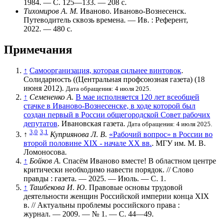
1984. — С. 125—133. — 208 с.
Тихомиров А. М.
Иваново. Иваново-Вознесенск.
Путеводитель сквозь времена. — Ив. : Референт,
2022. — 480 с.
Примечания
↑
Самоорганизация, которая сильнее винтовок
.
Солидарность ((Центральная профсоюзная газета) (18
июня 2012).
Дата обращения: 4 июля 2025.
↑
Семененко А.
В мае исполняется 120 лет всеобщей
стачке в Иваново-Вознесенске, в ходе которой был
создан первый в России общегородской Совет рабочих
депутатов
. Ивановская газета.
Дата обращения: 4 июля 2025.
3,0
3,1
↑
Куприянова Л. В.
«Рабочий вопрос» в России во
второй половине XIX - начале XX вв.
. МГУ им. М. В.
Ломоносова.
↑
Бойков А.
Спасём Иваново вместе! В областном центре
критически необходимо навести порядок. // Слово
правды : газета. — 2025. — Июль. —
С. 1
.
↑
Ташбекова И. Ю.
Правовые основы трудовой
деятельности женщин Российской империи конца XIX
в. // Актуальны проблемы российского права :
журнал. — 2009. —
№ 1
. —
С. 44—49
.