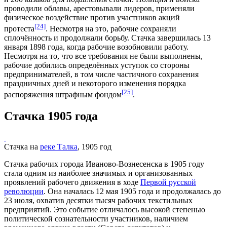
проводили облавы, арестовывали лидеров, применяли
физическое воздействие против участников акций
[24]
протеста
. Несмотря на это, рабочие сохраняли
сплочённость и продолжали борьбу. Стачка завершилась
13
января
1898 года
, когда рабочие возобновили работу.
Несмотря на то, что все требования не были выполнены,
рабочие добились определённых уступок со стороны
предпринимателей
, в том числе частичного сохранения
праздничных дней и некоторого изменения порядка
[25]
распоряжения штрафным фондом
.
Стачка 1905 года
Стачка на
реке Талка
, 1905 год
Стачка рабочих города Иваново-Вознесенска в
1905 году
стала одним из наиболее значимых и организованных
проявлений рабочего движения в ходе
Первой русской
революции
. Она началась
12 мая
1905 года и продолжалась до
23 июля
, охватив десятки тысяч рабочих текстильных
предприятий. Это событие отличалось высокой степенью
политической сознательности участников, наличием