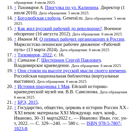
обращения: 4 июля 2025.
↑
Тихомиров А.
Прогулка по ул. Калинина
. Директор (1
июля 2010).
Дата обращения: 5 июля 2025.
↑
Боголюбская слобода
. General.ru.
Дата обращения: 5 июля
2025.
↑
Как жил русский рабочий до революции?
. Военное
обозрение (16 августа 2012).
Дата обращения: 6 июля 2025.
↑
Иванов М.
О первых рабочих организациях в России
.
Марксистско-ленинское рабочее движение «Рабочий
путь» (13 марта 2024).
Дата обращения: 6 июля 2025.
↑
Тихомиров, 2022
, с. 16.
↑
Саталов Г.
Шестернин Сергей Павлович
.
Владимирское краеведение.
Дата обращения: 6 июля 2025.
↑
Они стояли на высоте русской мысли своего времени
.
Российская национальная библиотека (виртуальные
выставки).
Дата обращения: 6 июля 2025.
↑
История праздника 1 Мая
. Ейский историко-
краеведческий музей им. В.В. Самсонова.
Дата обращения:
6 июля 2025.
↑
БРЭ, 2015
.
↑
Государство, общество, церковь в истории России ХХ–
XXI веков: материалы XXI Междунар. науч. конф.,
Иваново, 30–31 марта2022 г.. — Иваново: Иван. гос. ун-
т, 2022. — С. 329—240. — 580 с. —
ISBN 978-5-7807-
1823-8
.