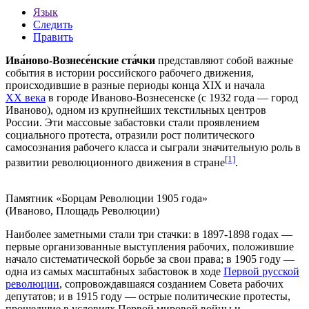
Язык
Следить
Править
Ива́ново-Вознесе́нские ста́чки
представляют собой важные
события в истории российского рабочего движения,
происходившие в разные периоды конца
XIX
и начала
XX века
в городе
Иваново-Вознесенске
(с
1932 года
— город
Иваново
), одном из крупнейших текстильных центров
России. Эти массовые забастовки стали проявлением
социального
протеста
, отразили рост политического
самосознания рабочего класса и сыграли значительную роль в
[1]
развитии революционного движения в стране
.
Памятник «Борцам Революции 1905 года»
(Иваново, Площадь Революции)
Наиболее заметными стали три стачки: в
1897
-
1898 годах
—
первые организованные выступления рабочих, положившие
начало систематической борьбе за свои права; в
1905 году
—
одна из самых масштабных забастовок в ходе
Первой русской
революции
, сопровождавшаяся созданием Совета рабочих
депутатов; и в
1915 году
— острые политические протесты,
прошедшие в условиях
Первой мировой войны
и