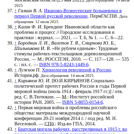
Дата обращения: 14 июля
2025.
↑
Галкин В. А.
Иваново-Вознесенские большевики в
период Первой русской революции
. ПермГАСПИ.
Дата
обращения: 12 июля 2025.
↑
Каган Ф. И.
Брендинг Ивановской области как
проблема и процесс // Городские исследования и
практики : журнал. — 2021. —
Т. 6
,
№ 1
. —
С. 6—22
.
↑
Бородкин Л. И., Валетов Т. Я., Смирнова Ю. Б.,
Шильникова И. В.
«Не рублем единым»: Трудовые
стимулы рабочих-текстильщиков до­­­революционной
России. — M.: РОССПЭН, 2010. — С. 117—128. — 535
с. : ил. с. —
ISBN 978-5-8243-1449-6
.
↑
Лужнов П.
Хронология революций в России
.
История.рф.
Дата обращения: 14 июля 2025.
↑
Кирьянов Ю. И.
[Ю.И.КИРЬЯНОВ Социально-
политический протест рабочих России в годы Первой
мировой войны (июль 1914 - февраль 1917 гг.)] / отв.
ред. С. В.Тютюкин. —
М.
: Институт российской
истории РАН, 2005. —
ISBN 5-8055-0154-6
.
↑
Первая мировая война и проблемы российского
общества: материалы международной научной
конференции 20-21 ноября 2014 г. / под ред. М. Н.
Веселовой. —
СПб.
: Изд-во ГПА, 2014.
↑
Братская могила рабочих, расстрелянных в 1915 г. во