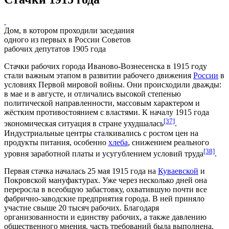
Дом, в котором проходили заседания
одного из первых в России Советов
рабочих депутатов 1905 года
Стачки рабочих города Иваново-Вознесенска в
1915 году
стали важным этапом в развитии рабочего движения
России
в
условиях
Первой мировой войны
. Они происходили дважды:
в мае и в августе, и отличались высокой степенью
политической направленности, массовым характером и
жёстким противостоянием с властями. К началу 1915 года
[37]
экономическая ситуация в стране ухудшалась
.
Индустриальные центры сталкивались с ростом цен на
продукты питания, особенно
хлеба
, снижением реального
[38]
уровня заработной платы и усугублением условий труда
.
Первая стачка началась
25 мая
1915 года на
Куваевской
и
Покровской мануфактурах. Уже через несколько дней она
переросла в всеобщую забастовку, охватившую почти все
фабрично-заводские предприятия города. В ней приняло
участие свыше 20 тысяч рабочих. Благодаря
организованности и единству рабочих, а также давлению
общественного мнения, часть требований была выполнена.