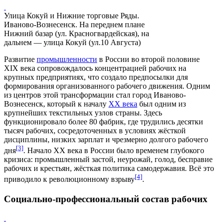
Улица Кокуй и Нижние торговые Ряды.
Иваново-Вознесенск. На переднем плане
Нижний базар (ул. Красногвардейская), на
дальнем — улица Кокуй (ул.10 Августа)
Развитие
промышленности
в России во второй половине
XIX века
сопровождалось концентрацией рабочих на
крупных
предприятиях
, что создало предпосылки для
формирования организованного рабочего движения. Одним
из центров этой трансформации стал город Иваново-
Вознесенск, который к началу
XX века
был одним из
крупнейших текстильных узлов страны. Здесь
функционировало более 80
фабрик
, где трудились десятки
тысяч рабочих, сосредоточенных в условиях жёсткой
дисциплины
, низких зарплат и чрезмерно долгого рабочего
[3]
дня
. Начало XX века в России было временем глубокого
кризиса: промышленный застой, неурожай,
голод
, бесправие
рабочих и крестьян, жёсткая
политика
самодержавия. Всё это
[4]
приводило к революционному взрыву
.
Социально-профессиональный состав рабочих