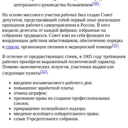
[30]
центрального руководства большевиков
.
На основе массового участия рабочих был создан Совет
депутатов, представлявший собой первый опыт реализации
принципов рабочего самоуправления в России. В него
входили делегаты от каждой фабрики, избранные на
собраниях трудящихся. Совет взял на себя функции по
координации действия забастовщиков, обеспечению порядка
[31]
в
городе
, организации
питания
и
медицинской помощи
.
В отличие от предшествующих стачек, в 1905 году требования
рабочих приобрели выраженный политический характер.
Помимо экономических
лозунгов
, участники выдвигали
[32]
следующие пункты
:
введение восьмичасового рабочего дня;
повышение заработной платы;
отмена штрафов;
признание права на создание профессиональных
союзов;
прекращение полицейского надзора;
введение всеобщего избирательного права;
созыв Учредительного собрания.