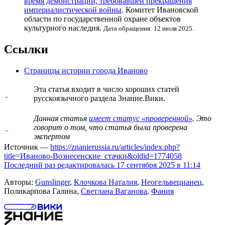
время демонстрации, требовавшей прекращения
империалистической войны
. Комитет Ивановской
области по государственной охране объектов
культурного наследия.
Дата обращения: 12 июля 2025.
Ссылки
Страницы истории города Иваново
Эта статья входит в число
хороших статей
русскоязычного раздела Знание.Вики.
Данная статья
имеет статус «проверенной»
. Это
говорит о том, что статья была проверена
экспертом
Источник —
https://znanierussia.ru/articles/index.php?
title=Иваново-Вознесенские_стачки&oldid=1774058
Последний раз редактировалась 17 сентября 2025 в 11:14
Авторы:
Gunslinger
,
Клочкова Наталия
,
Неогельвецианец
,
Поликарпова Галина,
Светлана Ваганова
,
Фания