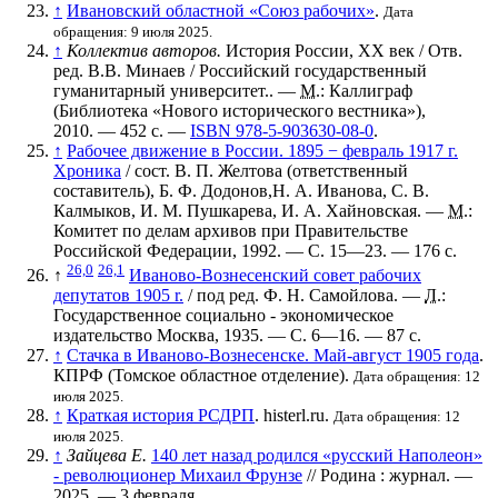
↑
Ивановский областной «Союз рабочих»
.
Дата
обращения: 9 июля 2025.
↑
Коллектив авторов.
История России, XX век / Отв.
ред. В.В. Минаев / Российский государственный
гуманитарный университет.. —
М.
: Каллиграф
(Библиотека «Нового исторического вестника»),
2010. — 452 с. —
ISBN 978-5-903630-08-0
.
↑
Рабочее движение в России. 1895 − февраль 1917 г.
Хроника
/ сост. В. П. Желтова (ответственный
составитель), Б. Ф. Додонов,Н. А. Иванова, С. В.
Калмыков, И. М. Пушкарева, И. А. Хайновская. —
М.
:
Комитет по делам архивов при Правительстве
Российской Федерации, 1992. — С. 15—23. — 176 с.
26,0
26,1
↑
Иваново-Вознесенский совет рабочих
депутатов 1905 r.
/ под ред. Ф. Н. Самойлова. —
Л.
:
Государственное социально - экономическое
издательство Москва, 1935. — С. 6—16. — 87 с.
↑
Стачка в Иваново-Вознесенске. Май-август 1905 года
.
КПРФ (Томское областное отделение).
Дата обращения: 12
июля 2025.
↑
Краткая история РСДРП
. histerl.ru.
Дата обращения: 12
июля 2025.
↑
Зайцева Е.
140 лет назад родился «русский Наполеон»
- революционер Михаил Фрунзе
// Родина : журнал. —
2025. — 3 февраля.