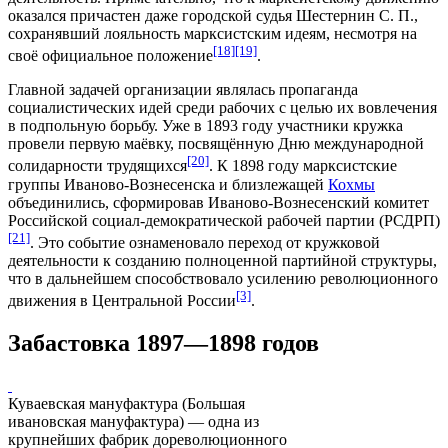
оказался причастен даже городской судья
Шестернин С. П.
,
сохранявший
лояльность
марксистским идеям, несмотря на
[18]
[19]
своё официальное положение
.
Главной задачей организации являлась
пропаганда
социалистических идей среди рабочих с целью их вовлечения
в подпольную борьбу. Уже в
1893 году
участники кружка
провели первую
маёвку
, посвящённую
Дню международной
[20]
солидарности трудящихся
. К
1898 году
марксистские
группы Иваново-Вознесенска и близлежащей
Кохмы
объединились, сформировав Иваново-Вознесенский комитет
Российской социал-демократической рабочей партии
(РСДРП)
[21]
. Это событие ознаменовало переход от кружковой
деятельности к созданию полноценной партийной структуры,
что в дальнейшем способствовало усилению революционного
[3]
движения в Центральной России
.
Забастовка 1897—1898 годов
Куваевская мануфактура (Большая
ивановская мануфактура) — одна из
крупнейших фабрик дореволюционного