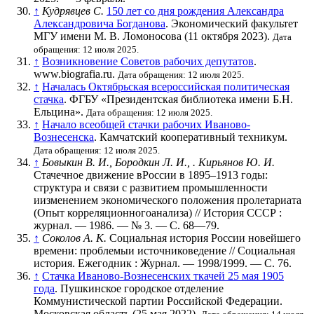
↑
Кудрявцев С.
150 лет со дня рождения Александра
Александровича Богданова
. Экономический факультет
МГУ имени М. В. Ломоносова (11 октября 2023).
Дата
обращения: 12 июля 2025.
↑
Возникновение Советов рабочих депутатов
.
www.biografia.ru.
Дата обращения: 12 июля 2025.
↑
Началась Октябрьская всероссийская политическая
стачка
. ФГБУ «Президентская библиотека имени Б.Н.
Ельцина».
Дата обращения: 12 июля 2025.
↑
Начало всеобщей стачки рабочих Иваново-
Вознесенска
. Камчатский кооперативный техникум.
Дата обращения: 12 июля 2025.
↑
Бовыкин В. И., Бородкин Л. И., . Кирьянов Ю. И.
Стачечное движение вРоссии в 1895–1913 годы:
структура и связи с развитием промышленности
иизменением экономического положения пролетариата
(Опыт корреляционногоанализа) // История СССР :
журнал. — 1986. —
№ 3
. —
С. 68—79
.
↑
Соколов А. К.
Социальная история России новейшего
времени: проблемыи источниковедение // Социальная
история. Ежегодник : Журнал. — 1998/1999. —
С. 76
.
↑
Стачка Иваново-Вознесенских ткачей 25 мая 1905
года
. Пушкинское городское отделение
Коммунистической партии Российской Федерации.
Московская область (25 мая 2022).