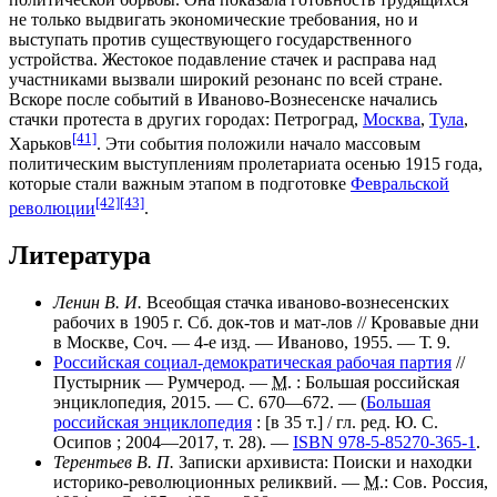
не только выдвигать экономические требования, но и
выступать против существующего государственного
устройства. Жестокое подавление стачек и расправа над
участниками вызвали широкий резонанс по всей стране.
Вскоре после событий в Иваново-Вознесенске начались
стачки протеста в других городах:
Петроград
,
Москва
,
Тула
,
[41]
Харьков
. Эти события положили начало массовым
политическим выступлениям пролетариата осенью 1915 года,
которые стали важным этапом в подготовке
Февральской
[42]
[43]
революции
.
Литература
Ленин В. И.
Всеобщая стачка иваново-вознесенских
рабочих в 1905 г. Сб. док-тов и мат-лов
// Кровавые дни
в Москве, Соч. — 4-е изд. — Иваново, 1955. — Т. 9.
Российская социал-демократическая рабочая партия
//
Пустырник — Румчерод. —
М.
: Большая российская
энциклопедия, 2015. — С. 670—672. — (
Большая
российская энциклопедия
:
[в 35 т.]
/ гл. ред.
Ю. С.
Осипов
; 2004—2017, т. 28). —
ISBN 978-5-85270-365-1
.
Терентьев В. П.
Записки архивиста: Поиски и находки
историко-революционных реликвий. —
М.
: Сов. Россия,