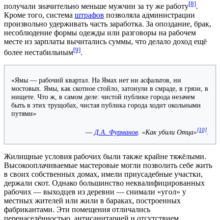
[8]
получали значительно меньше мужчин за ту же работу
.
Кроме того, система
штрафов
позволяла
администрации
произвольно удерживать часть заработка. За опоздание, брак,
несоблюдение формы одежды или разговоры на рабочем
месте из зарплаты вычитались суммы, что делало доход ещё
[9]
более нестабильным
.
«Ямы — рабочий квартал. На Ямах нет ни асфальтов, ни
мостовых. Ямы, как скотное стойло, затонули в смраде, в грязи, в
нищете. Что ж, в самом деле: чистой публике города незачем
быть в этих трущобах, чистая публика города ходит окольными
путями»
[10]
—
Д.А. Фурманов
. «Как убили Отца»
.
Жилищные условия рабочих были также крайне тяжёлыми.
Высокооплачиваемые мастеровые могли позволить себе жить
в своих собственных домах, имели приусадебные участки,
держали скот. Однако большинство неквалифицированных
рабочих — выходцев из деревни — снимали «угол» у
местных жителей или жили в
бараках
, построенных
фабрикантами
. Эти помещения отличались
перенаселённостью, антисанитарией и отсутствием