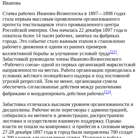
Иванова
Стачка рабочих Иваново-Вознесенска в 1897—1898 годах
стала первым массовым проявлением организованного
протеста
текстильщиков этого промышленного центра
Российской империи
. Она началась
22 декабря
1897 года
и
охватила более 14 тысяч рабочих, занятых на фабриках
города. Это событие стало важным этапом в становлении
рабочего движения и одним из ранних примеров
[22]
коллективной борьбы за улучшение условий труда
.
Забастовкой руководили члены
Иваново-Вознесенского
«Рабочего союза»
одной из первых организаций марксистской
направленности на местах. Работа организации проводилась в
условиях жёсткого полицейского надзора и под постоянной
угрозой репрессий. Тем не менее, организация сумела
обеспечить согласованные действия между различными
[23]
фабриками и координировать действия рабочих
.
Забастовка
отличалась высоким уровнем организованности и
дисциплины. Рабочие вели переговоры с администрацией,
собирались на
митинги
и демонстрации, распространяли
листовки и осуществляли взаимную поддержку. Однако
власти не пошли на
компромисс
и прибегли к силовым мерам.
27-28 декабря 1897 года в город были направлены 700
солдат
и 200
казаков
для подавления стачки.
Полиция
и войска