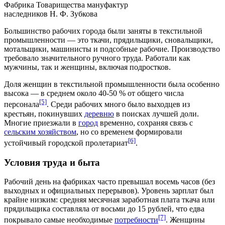
Фабрика Товарищества мануфактур
наследников
Н. Ф. Зубкова
Большинство рабочих города были заняты в
текстильной
промышленности
— это ткачи, прядильщики, сновальщики,
мотальщики, машинисты и подсобные рабочие. Производство
требовало значительного ручного труда. Работали как
мужчины
, так и
женщины
, включая
подростков
.
Доля женщин в текстильной промышленности была особенно
высока — в среднем около 40-50 % от общего числа
[5]
персонала
. Среди рабочих много было выходцев из
крестьян
, покинувших
деревню
в поисках лучшей доли.
Многие приезжали в
город
временно, сохраняя связь с
сельским хозяйством
, но со временем формировали
[6]
устойчивый городской
пролетариат
.
Условия труда и быта
Рабочий день на фабриках часто превышал восемь часов (без
выходных и официальных перерывов). Уровень зарплат был
крайне низким: средняя месячная
заработная плата
ткача или
прядильщика составляла от восьми до 15 рублей, что едва
[7]
покрывало самые необходимые
потребности
. Женщины