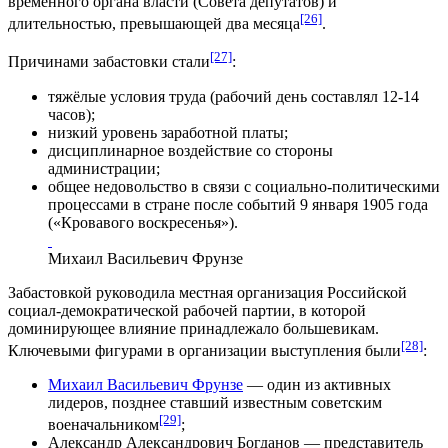
временного органа власти (Совета депутатов) и
[26]
длительностью, превышающей два месяца
.
[27]
Причинами забастовки стали
:
тяжёлые условия труда (рабочий день составлял 12-14
часов);
низкий уровень заработной платы;
дисциплинарное воздействие со стороны
администрации;
общее недовольство в связи с социально-политическими
процессами в стране после событий 9 января 1905 года
(«Кровавого воскресенья»).
Михаил Васильевич Фрунзе
Забастовкой руководила местная организация Российской
социал-демократической рабочей партии, в которой
доминирующее влияние принадлежало большевикам.
[28]
Ключевыми фигурами в организации выступления были
:
Михаил Васильевич Фрунзе
— один из активных
лидеров, позднее ставший известным советским
[29]
военачальником
;
Александр Александрович Богданов
— представитель