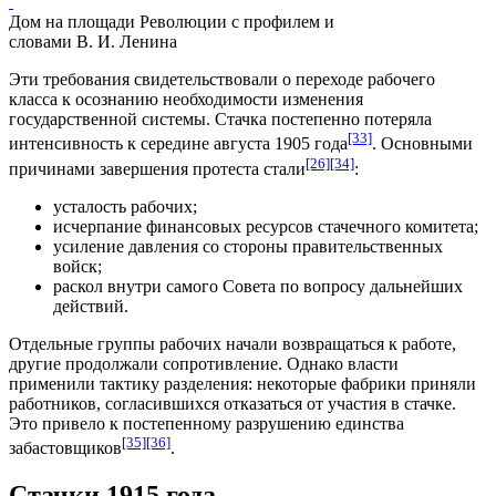
Дом на площади Революции с профилем и
словами В. И. Ленина
Эти требования свидетельствовали о переходе рабочего
класса к осознанию необходимости изменения
государственной системы. Стачка постепенно потеряла
[33]
интенсивность
к середине августа 1905 года
. Основными
[26]
[34]
причинами завершения протеста стали
:
усталость рабочих;
исчерпание финансовых ресурсов стачечного комитета;
усиление давления со стороны правительственных
войск;
раскол внутри самого Совета по вопросу дальнейших
действий.
Отдельные группы рабочих начали возвращаться к работе,
другие продолжали
сопротивление
. Однако власти
применили тактику разделения: некоторые фабрики приняли
работников, согласившихся отказаться от участия в стачке.
Это привело к постепенному разрушению единства
[35]
[36]
забастовщиков
.
Стачки 1915 года