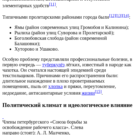
[11]
элементарных удобств
.
[12]
[13]
[14]
Типичными пролетарскими районами города были
:
Ямы (район современных улиц Громобоя и Калинина);
Рылиха (район улиц Суворова и Пролетарской);
Боголюбовская слобода (район современной
Балашовки);
Хуторово и Ушаково.
Особую проблему представляли профессиональные болезни, в
первую очередь —
туберкулёз
лёгких, известный в народе как
чахотка. Он считался настоящей
эпидемией
среди
текстильщиков. Причинами его распространения были:
длительное нахождение в плохо проветриваемых
помещениях, пыль от
хлопка
и
пряжи
, переутомление,
[15]
недоедание, антисанитарные условия
жизни
.
Политический климат и идеологическое влияние
Члены петербургского «Союза борьбы за
освобождение рабочего класса». Слева
направо (стоят):
А. Л. Малченко
,