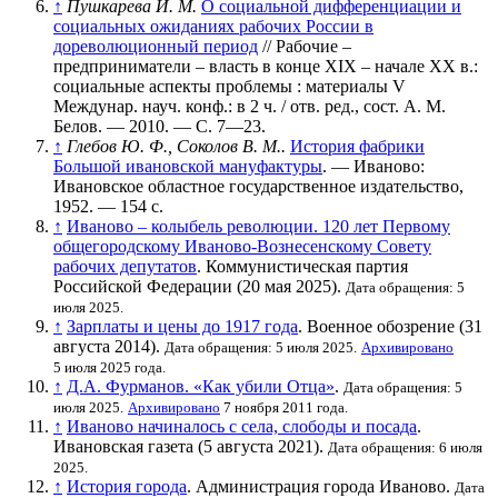
↑
Пушкарева И. М.
О социальной дифференциации и
социальных ожиданиях рабочих России в
дореволюционный период
// Рабочие –
предприниматели – власть в конце XIX – начале ХХ в.:
социальные аспекты проблемы : материалы V
Междунар. науч. конф.: в 2 ч. / отв. ред., сост. А. М.
Белов. — 2010. —
С. 7—23
.
↑
Глебов Ю. Ф., Соколов В. М..
История фабрики
Большой ивановской мануфактуры
. — Иваново:
Ивановское областное государственное издательство,
1952. — 154 с.
↑
Иваново – колыбель революции. 120 лет Первому
общегородскому Иваново-Вознесенскому Совету
рабочих депутатов
. Коммунистическая партия
Российской Федерации (20 мая 2025).
Дата обращения: 5
июля 2025.
↑
Зарплаты и цены до 1917 года
. Военное обозрение (31
августа 2014).
Дата обращения: 5 июля 2025.
Архивировано
5 июля 2025 года.
↑
Д.А. Фурманов. «Как убили Отца»
.
Дата обращения: 5
июля 2025.
Архивировано
7 ноября 2011 года.
↑
Иваново начиналось с села, слободы и посада
.
Ивановская газета (5 августа 2021).
Дата обращения: 6 июля
2025.
↑
История города
. Администрация города Иваново.
Дата