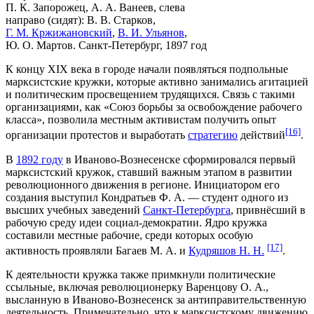
П. К. Запорожец
,
А. А. Ванеев
, слева
направо (сидят):
В. В. Старков
,
Г. М. Кржижановский
,
В. И. Ульянов
,
Ю. О. Мартов
. Санкт-Петербург, 1897 год
К концу
XIX века
в городе начали появляться подпольные
марксистские кружки, которые активно занимались
агитацией
и политическим просвещением трудящихся. Связь с такими
организациями, как «
Союз борьбы за освобождение рабочего
класса
», позволила местным активистам получить опыт
[16]
организации
протестов
и выработать
стратегию
действий
.
В
1892 году
в Иваново-Вознесенске сформировался первый
марксистский кружок, ставший важным этапом в развитии
революционного движения в регионе. Инициатором его
создания выступил
Кондратьев Ф. А.
— студент одного из
высших учебных заведений
Санкт-Петербурга
, привнёсший в
рабочую среду идеи социал-демократии. Ядро кружка
составили местные рабочие, среди которых особую
[17]
активность проявляли
Багаев М. А.
и
Кудряшов Н. Н.
.
К деятельности кружка также примкнули политические
ссыльные, включая революционерку
Варенцову О. А.
,
высланную в Иваново-Вознесенск за антиправительственную
деятельность. Примечательно, что к марксистскому движению