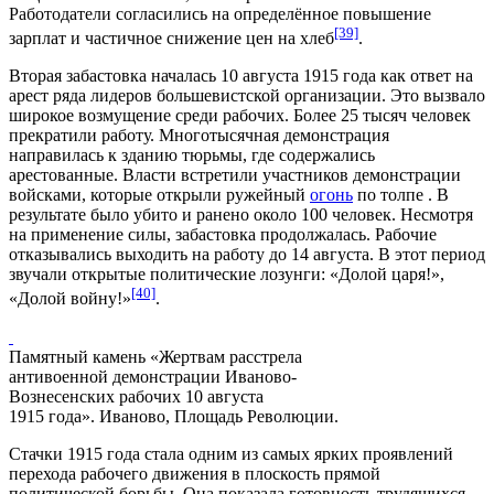
Работодатели согласились на определённое повышение
[39]
зарплат и частичное снижение цен на хлеб
.
Вторая забастовка началась
10 августа
1915 года как ответ на
арест ряда лидеров большевистской организации. Это вызвало
широкое возмущение среди рабочих. Более 25 тысяч человек
прекратили
работу
. Многотысячная
демонстрация
направилась к зданию
тюрьмы
, где содержались
арестованные. Власти встретили участников демонстрации
войсками, которые открыли ружейный
огонь
по толпе . В
результате было убито и ранено около 100 человек. Несмотря
на применение силы, забастовка продолжалась. Рабочие
отказывались выходить на работу до 14 августа. В этот период
звучали открытые политические лозунги: «Долой царя!»,
[40]
«Долой войну!»
.
Памятный камень «Жертвам расстрела
антивоенной демонстрации Иваново-
Вознесенских рабочих 10 августа
1915 года». Иваново, Площадь Революции.
Стачки 1915 года стала одним из самых ярких проявлений
перехода рабочего движения в плоскость прямой
политической борьбы. Она показала готовность трудящихся