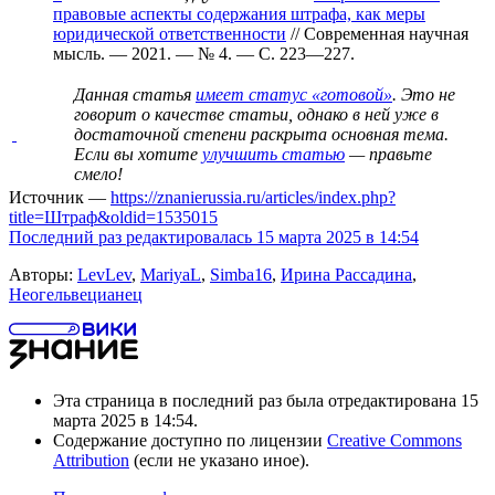
правовые аспекты содержания штрафа, как меры
юридической ответственности
// Современная научная
мысль. — 2021. —
№ 4
. —
С. 223—227
.
Данная статья
имеет статус «готовой»
. Это не
говорит о
качестве статьи
, однако в ней уже в
достаточной степени раскрыта основная тема.
Если вы хотите
улучшить статью
— правьте
смело!
Источник —
https://znanierussia.ru/articles/index.php?
title=Штраф&oldid=1535015
Последний раз редактировалась 15 марта 2025 в 14:54
Авторы:
LevLev
,
MariyaL
,
Simba16
,
Ирина Рассадина
,
Неогельвецианец
Эта страница в последний раз была отредактирована 15
марта 2025 в 14:54.
Содержание доступно по лицензии
Creative Commons
Attribution
(если не указано иное).