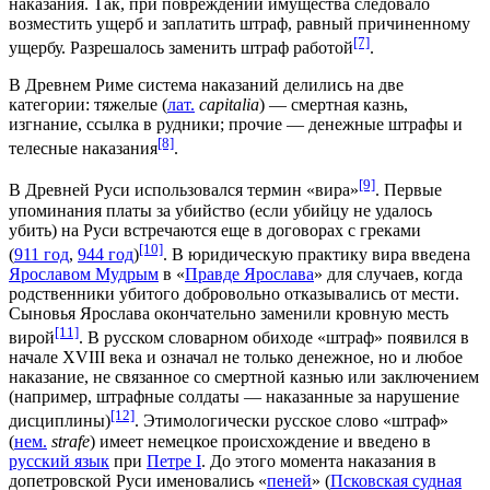
наказания. Так, при повреждении
имущества
следовало
возместить
ущерб
и заплатить штраф, равный причиненному
[7]
ущербу. Разрешалось заменить штраф
работой
.
В
Древнем Риме
система наказаний делились на две
категории: тяжелые (
лат.
capitalia
) — смертная казнь,
изгнание
,
ссылка
в рудники; прочие — денежные штрафы и
[8]
телесные наказания
.
[9]
В
Древней Руси
использовался термин «
вира
»
. Первые
упоминания платы за
убийство
(если убийцу не удалось
убить) на Руси встречаются еще в договорах с греками
[10]
(
911 год
,
944 год
)
. В юридическую практику вира введена
Ярославом Мудрым
в «
Правде Ярослава
» для случаев, когда
родственники убитого добровольно отказывались от мести.
Сыновья Ярослава окончательно заменили
кровную месть
[11]
вирой
. В русском словарном обиходе «штраф» появился в
начале XVIII века и означал не только денежное, но и любое
наказание, не связанное со смертной казнью или заключением
(например, штрафные солдаты — наказанные за нарушение
[12]
дисциплины)
. Этимологически русское слово «штраф»
(
нем.
strafe
) имеет немецкое происхождение и введено в
русский язык
при
Петре I
. До этого момента наказания в
допетровской
Руси
именовались «
пеней
» (
Псковская судная