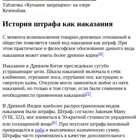
Табличка «Купание запрещено» на озере
Кезенойам
.
История штрафа как наказания
С момента возникновения товарно-денежных отношений в
обществе появляется такой вид наказания как штраф. При
этом практическое и философское обоснование данного вида
[4]
наказания может иметь более древние корни
.
Наказание в
Древнем Китае
преследовало сугубо
устрашающие цели. Шкала наказаний включала в себя:
клеймение
, отрезание носа, отрубание ног,
кастрацию
и
смертную казнь
.
Откупом
могло заменяться любое из пяти
наказаний, но только в том случае, если были сомнения в
[5]
необходимости применения наказаний
.
В
Древней Индии
наиболее распространенным видом
наказания были штрафы. Штраф, согласно
Законам Ману
(VIII, 322), мог взиматься в 50-кратной стоимости украденной
[6]
или похищенной вещи
. При неуплате штрафа виновный
превращался в
раба
и выплачивал назначенную сумму.
Штрафы часто применялись в качестве дополнительного