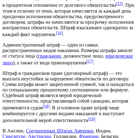
[15]
в процентном отношении от
долгового обязательства
. При
этом в отличие от пени, которая начисляется за каждый день
просрочки исполнения обязательства, предусмотренного
договором, штрафы не начисляются за просрочку исполнения
контрактных обязательств. Штраф взыскивают однократно за
[16]
каждый факт нарушения.
.
Административный штраф — один из самых
распространенных видов наказания. Размеры штрафа зависят
от статуса лица (
гражданин
,
должностное лицо
,
юридическое
[17]
лицо
), а также от вида правонарушения
.
Штраф в гражданском праве (договорный штраф) — это
выплата неустойки за нарушение обязательств по
договору
.
Сумма штрафа может закрепленной суммой, так и находиться
по специальному процентному соотношению или формуле.
Судебный штраф является мерой
юридической
ответственности
, представляющей собой
санкцию
, которая
[18]
применяется судом
. В уголовном праве штраф чаще
комбинируется с другими видами наказаний и выступает
[18]
дополнительной мерой ответственности
.
В Англии,
Соединенных Штатах Америки
,
Индии
,
Сингапуре
,
Австралии
,
Голландии
,
Франции
,
Бельгии
,