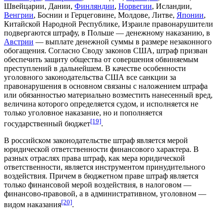
Швейцарии
,
Дании
,
Финляндии
,
Норвегии
,
Исландии
,
Венгрии
,
Боснии и Герцеговине
,
Молдове
,
Литве
,
Японии
,
Китайской Народной Республике
,
Израиле
правонарушители
подвергаются штрафу, в
Польше
— денежному наказанию, в
Австрии
— выплате денежной суммы в размере незаконного
обогащения. Согласно
Своду законов США
, штраф призван
обеспечить защиту общества от совершения
обвиняемым
преступлений в дальнейшем. В качестве особенности
уголовного законодательства США все санкции за
правонарушения в основном связаны с наложением штрафа
или обязанностью материально возместить нанесенный
вред
,
величина
которого определяется судом, и исполняется не
только уголовное наказание, но и пополняется
[19]
государственный бюджет
.
В российском законодательстве штраф является мерой
юридической ответственности финансового характера. В
разных отраслях права штраф, как мера юридической
ответственности, является инструментом принудительного
воздействия. Причем в бюджетном праве штраф является
только финансовой мерой воздействия, в налоговом —
финансово-правовой, а в административном, уголовном —
[20]
видом наказания
.