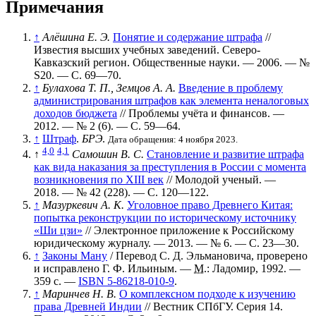
Примечания
↑
Алёшина Е. Э.
Понятие и содержание штрафа
//
Известия высших учебных заведений. Северо-
Кавказский регион. Общественные науки. — 2006. —
№
S20
. —
С. 69—70
.
↑
Булахова Т. П., Земцов А. А.
Введение в проблему
администрирования штрафов как элемента неналоговых
доходов бюджета
// Проблемы учёта и финансов. —
2012. —
№ 2 (6)
. —
С. 59—64
.
↑
Штраф
.
БРЭ
.
Дата обращения: 4 ноября 2023.
4,0
4,1
↑
Самошин В. С.
Становление и развитие штрафа
как вида наказания за преступления в России с момента
возникновения по XIII век
// Молодой ученый. —
2018. —
№ 42 (228)
. —
С. 120—122
.
↑
Мазуркевич А. К.
Уголовное право Древнего Китая:
попытка реконструкции по историческому источнику
«Ши цзи»
// Электронное приложение к Российскому
юридическому журналу. — 2013. —
№ 6
. —
С. 23—30
.
↑
Законы Ману
/ Перевод С. Д. Эльмановича, проверено
и исправлено Г. Ф. Ильиным. —
М.
: Ладомир, 1992. —
359 с. —
ISBN 5-86218-010-9
.
↑
Маринчев Н. В.
О комплексном подходе к изучению
права Древней Индии
// Вестник СПбГУ. Серия 14.