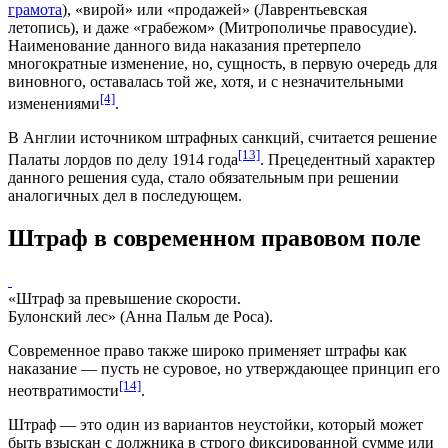
грамота
), «
вирой
» или «
продажей
» (
Лаврентьевская
летопись
), и даже «
грабежом
» (
Митрополичье правосудие
).
Наименование данного вида наказания претерпело
многократные изменение, но, сущность, в первую очередь для
виновного, оставалась той же, хотя, и с незначительными
[4]
изменениями
.
В
Англии
источником штрафных санкций, считается решение
[13]
Палаты лордов
по делу
1914 года
.
Прецедентный
характер
данного решения суда, стало обязательным при решении
аналогичных дел в последующем.
Штраф в современном правовом поле
«Штраф за превышение скорости.
Булонский лес» (Анна Пальм де Роса).
Современное право также широко применяет штрафы как
наказание — пусть не суровое, но утверждающее принцип его
[14]
неотвратимости
.
Штраф — это один из вариантов неустойки, который может
быть взыскан с должника в строго фиксированной сумме или