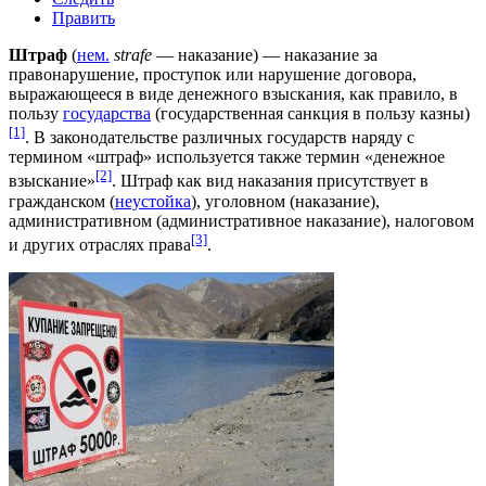
Править
Штраф
(
нем.
strafe
— наказание) —
наказание
за
правонарушение
,
проступок
или нарушение договора,
выражающееся в виде денежного взыскания, как правило, в
пользу
государства
(государственная санкция в пользу казны)
[1]
. В законодательстве различных государств наряду с
термином «штраф» используется также термин «денежное
[2]
взыскание»
. Штраф как вид наказания присутствует в
гражданском (
неустойка
), уголовном (наказание),
административном (
административное наказание
), налоговом
[3]
и других отраслях права
.