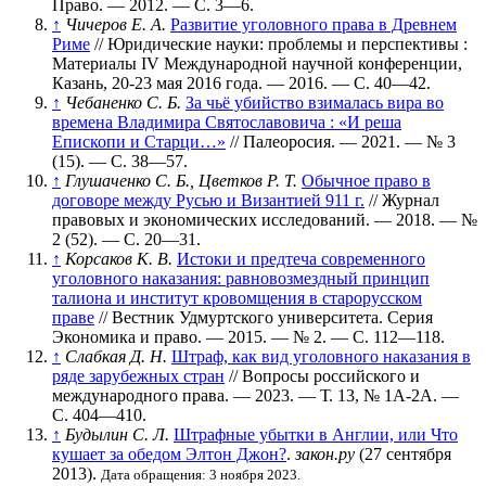
Право. — 2012. —
С. 3—6
.
↑
Чичеров Е. А.
Развитие уголовного права в Древнем
Риме
// Юридические науки: проблемы и перспективы :
Материалы IV Международной научной конференции,
Казань, 20-23 мая 2016 года. — 2016. —
С. 40—42
.
↑
Чебаненко С. Б.
За чьё убийство взималась вира во
времена Владимира Святославовича : «И реша
Епископи и Старци…»
// Палеоросия. — 2021. —
№ 3
(15)
. —
С. 38—57
.
↑
Глушаченко С. Б., Цветков Р. Т.
Обычное право в
договоре между Русью и Византией 911 г.
// Журнал
правовых и экономических исследований. — 2018. —
№
2 (52)
. —
С. 20—31
.
↑
Корсаков К. В.
Истоки и предтеча современного
уголовного наказания: равновозмездный принцип
талиона и институт кровомщения в старорусском
праве
// Вестник Удмуртского университета. Серия
Экономика и право. — 2015. —
№ 2
. —
С. 112—118
.
↑
Слабкая Д. Н.
Штраф, как вид уголовного наказания в
ряде зарубежных стран
// Вопросы российского и
международного права. — 2023. —
Т. 13
,
№ 1А-2А
. —
С. 404—410
.
↑
Будылин С. Л.
Штрафные убытки в Англии, или Что
кушает за обедом Элтон Джон?
.
закон.ру
(27 сентября
2013).
Дата обращения: 3 ноября 2023.