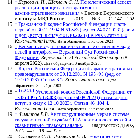
↑
Дерюга А. Н., Шаклеин С. Н.
Пенологический аспект
реализации принципа неотвратимости
административного наказания
// Вестник Воронежского
института МВД России. — 2019. —
№ 3
. —
С. 147—152
.
↑
Гражданский кодекс Российской Федерации (часть
первая) от 30.11.1994 N 51-ФЗ (ред. от 24.07.2023) (с изм.
и доп., вступ. в силу с 01.10.2023) ГК РФ. Статья 330
.
КонсультантПлюс
.
Дата обращения: 3 ноября 2023.
↑
Верховный суд напомнил основные различия между
пеней и штрафом — Верховный Суд Российской
Федерации
.
Верховный Суд Российской Федерации
(8
апреля 2022).
Дата обращения: 3 ноября 2023.
↑
Кодекс Российской Федерации об административных
правонарушениях от 30.12.2001 N 195-ФЗ (ред. от
19.10.2023). Статья 3.5
.
КонсультантПлюс
.
Дата
обращения: 3 ноября 2003.
18,0
18,1
↑
Уголовный кодекс Российской Федерации от
13.06.1996 N 63-ФЗ (ред. от 04.08.2023) (с изм. и доп.,
вступ. в силу с 12.10.2023). Статьи 46, 104.4
.
КонсультантПлюс
.
Дата обращения: 3 ноября 2023.
↑
Филиппов В.В.
Антикоррупционные меры в системе
государственной службы США: криминологический и
сравнительно–правовой анализ
. — Владивосток: ДВФУ,
2012. — С. 18. — 32 с.
↑
Соловьева С. В., Дубовиков В. В.
Теоретические и