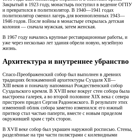
Закрытый в 1923 году, монастырь поступил в ведение ОГПУ
и превратился в политизолятор. В 1940—1941 годах
политизолятор сменил лагерь для военнопленных 1943—
1946 годов. После войны в монастыре открылась детская
колония — сначала мужская, затем женская.
В 1967 году начались крупные реставрационные работы, и
уже через несколько лет здания обрели новую, музейную
жизнь.
Архитектура и внутреннее убранство
Спасо-Преображенский собор был выполнен в древних
традициях белокаменной архитектуры Суздаля XII—
XIII веков и поначалу напоминал Рождественский собор
Суздальского кремля. В XVIII веке вокруг стен собора была
выстроена галерея, а во второй половине XIX века с севера
пристроен придел Сергия Радонежского. В результате этих
изменений облик собора заметно изменился: его южный
притвор стал частью паперти, вместе с новым приделом
окружившей храм с трёх сторон.
В XVII веке собор был украшен наружной росписью. Стены,
разделённые на три части пилястрами с килевидными