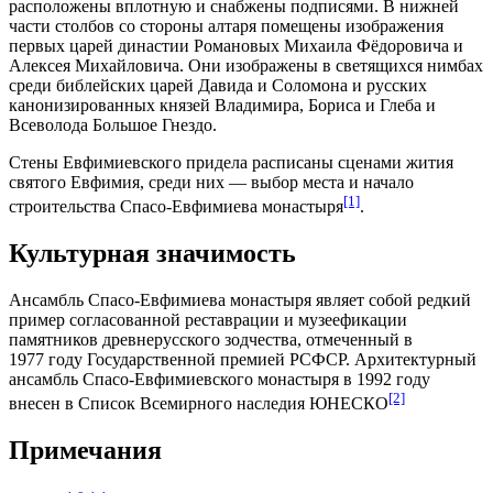
расположены вплотную и снабжены подписями. В нижней
части столбов со стороны алтаря помещены изображения
первых царей династии Романовых Михаила Фёдоровича и
Алексея Михайловича. Они изображены в светящихся нимбах
среди библейских царей Давида и Соломона и русских
канонизированных князей Владимира, Бориса и Глеба и
Всеволода Большое Гнездо.
Стены Евфимиевского придела расписаны сценами жития
святого Евфимия, среди них — выбор места и начало
[1]
строительства Спасо-Евфимиева монастыря
.
Культурная значимость
Ансамбль Спасо-Евфимиева монастыря являет собой редкий
пример согласованной реставрации и музеефикации
памятников древнерусского зодчества, отмеченный в
1977 году Государственной премией РСФСР. Архитектурный
ансамбль Спасо-Евфимиевского монастыря в 1992 году
[2]
внесен в Список Всемирного наследия ЮНЕСКО
Примечания