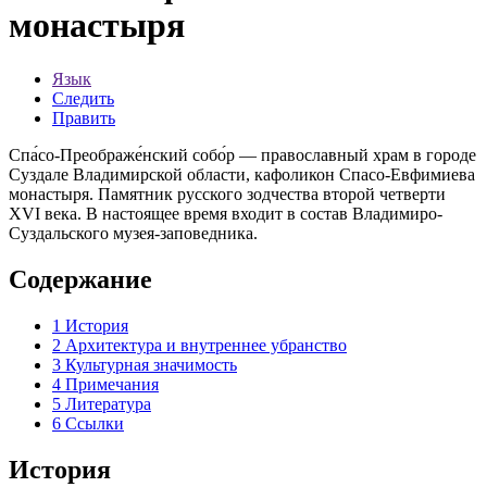
монастыря
Язык
Следить
Править
Спа́со-Преображе́нский собо́р — православный храм в городе
Суздале Владимирской области, кафоликон Спасо-Евфимиева
монастыря. Памятник русского зодчества второй четверти
XVI века. В настоящее время входит в состав Владимиро-
Суздальского музея-заповедника.
Содержание
1
История
2
Архитектура и внутреннее убранство
3
Культурная значимость
4
Примечания
5
Литература
6
Ссылки
История