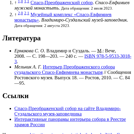
1,0
1,1
↑
Спасо-Преображенский собор
.
Спасо-Евфимиев
мужской монастыть
.
Дата обращения: 2 июля 2023.
2,0
2,1
↑
Музейный комплекс «Спасо-Евфимиев
монастырь»
.
Владимиро-Суздальский музей-заповедник
.
Дата обращения: 2 августа 2023.
Литература
Ермакова С. О.
Владимир и Суздаль. —
М.
: Вече,
2008. — С. 198—203. — 240 с. —
ISBN 978-5-9533-3018-
3
.
Мельник А. Г.
Интерьер Преображенского собора
суздальского Спасо-Евфимиева монастыря
// Сообщения
Ростовского музея. Выпуск 18. — Ростов, 2010. —
С. 84
—95
.
Ссылки
Спасо-Преображенский собор на сайте Владимиро-
Суздальского музея-заповедника
Интерактивные панорамы интерьера собора в Реестре
храмов России