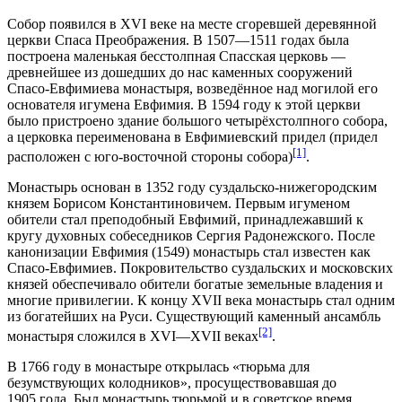
Собор появился в XVI веке на месте сгоревшей деревянной
церкви Спаса Преображения. В 1507—1511 годах была
построена маленькая бесстолпная Спасская церковь —
древнейшее из дошедших до нас каменных сооружений
Спасо-Евфимиева монастыря, возведённое над могилой его
основателя игумена Евфимия. В 1594 году к этой церкви
было пристроено здание большого четырёхстолпного собора,
а церковка переименована в Евфимиевский придел (придел
[1]
расположен с юго-восточной стороны собора)
.
Монастырь основан в 1352 году суздальско-нижегородским
князем Борисом Константиновичем. Первым игуменом
обители стал преподобный Евфимий, принадлежавший к
кругу духовных собеседников Сергия Радонежского. После
канонизации Евфимия (1549) монастырь стал известен как
Спасо-Евфимиев. Покровительство суздальских и московских
князей обеспечивало обители богатые земельные владения и
многие привилегии. К концу XVII века монастырь стал одним
из богатейших на Руси. Существующий каменный ансамбль
[2]
монастыря сложился в XVI—XVII веках
.
В 1766 году в монастыре открылась «тюрьма для
безумствующих колодников», просуществовавшая до
1905 года. Был монастырь тюрьмой и в советское время.