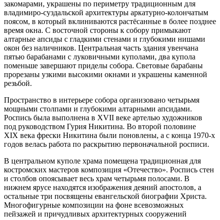
закомарами, украшены по периметру традиционным для
владимиро-суздальской архитектуры аркатурно-колончатым
поясом, в который вклиниваются растёсанные в более позднее
время окна. С восточной стороны к собору примыкают
алтарные апсиды с гладкими стенами и глубокими нишами
окон без наличников. Центральная часть здания увенчана
пятью барабанами с луковичными куполами, два купола
поменьше завершают приделы собора. Световые барабаны
прорезаны узкими высокими окнами и украшены каменной
резьбой.
Пространство в интерьере собора организовано четырьмя
мощными столпами и глубокими алтарными апсидами.
Роспись была выполнена в XVII веке артелью художников
под руководством Гурия Никитина. Во второй половине
XIX века фрески Никитина были поновлены, а с конца 1970-х
годов велась работа по раскрытию первоначальной росписи.
В центральном куполе храма помещена традиционная для
костромских мастеров композиция «Отечество». Роспись стен
и столбов опоясывает весь храм четырьмя полосами. В
нижнем ярусе находятся изображения деяний апостолов, а
остальные три посвящены евангельской биографии Христа.
Многофигурные композиции на фоне всевозможных
пейзажей и причудливых архитектурных сооружений