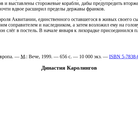
дов и выставлены сторожевые корабли, дабы предупредить вторж
 почти вдвое расширил пределы державы франков.
 короля Аквитании, единственного оставшегося в живых своего с
своим соправителем и наследником, а затем возложил ему на голо
он слёг в постель. В начале января к лихорадке присоединился п
Европа. —
М.
: Вече, 1999. — 656 с. —
10 000 экз.
—
ISBN 5-7838-
Династия Каролингов