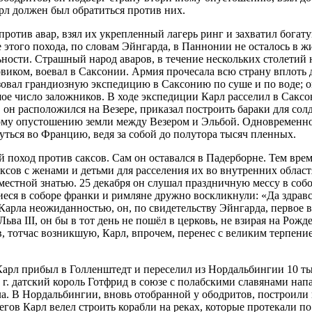
арл должен был обратиться против них.
отив авар, взял их укрепленный лагерь ринг и захватил богату
этого похода, по словам Эйнгарда, в Паннонии не осталось в жи
льности. Страшный народ аваров, в течение нескольких столети
виком, воевал в Саксонии. Армия прочесала всю страну вплоть 
зовал грандиозную экспедицию в Саксонию по суше и по воде; о
шое число заложников. В ходе экспедиции Карл расселил в Саксо
, он расположился на Везере, приказал построить бараки для сол
лному опустошению земли между Везером и Эльбой. Одновременн
уться во Францию, ведя за собой до полутора тысяч пленных.
ний поход против саксов. Сам он оставался в Падерборне. Тем 
сов с женами и детьми для расселения их во внутренних областя
 местной знатью. 25 декабря он слушал праздничную мессу в собо
иеся в соборе франки и римляне дружно воскликнули: «Да здрав
Карла неожиданностью, он, по свидетельству Эйнгарда, первое 
ьва III, он бы в тот день не пошёл в церковь, не взирая на Рожде
, тотчас возникшую, Карл, впрочем, перенес с великим терпен
Карл прибыл в Голленштедт и переселил из Нордальбингии 10 ты
г. датский король Готфрид в союзе с полабскими славянами нап
а. В Нордальбингии, вновь отобранной у ободритов, построили 
ов Карл велел строить корабли на реках, которые протекали по