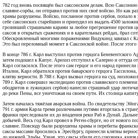
782 год вновь посвящён был саксонским делам. Всю Саксонию К
славяне-сорбы, он отправил против них своё войско. Но как р
храмы разрушены. Войско, посланное против сербов, попало в 
себе саксонских старейшин и принудил их выдать 4500 заложн
грозивший страшными карами за любое прегрешение против це
саксов в открытых сражениях и в карательных рейдах, брал со
Обескровленный многими поражениями Видукинд завязал с Карл
Это был переломный момент в Саксонской войне. После этого 
В конце 786 г. Карл выступил против герцога Беневентского Ар
затем подошел к Капуе. Арихиз отступил к Салерно и оттуда о
Карл согласился. После этого сам герцог и его народ принесли
Италии, Карл обратился против баварского герцога Тассилона,
клятву верности. В 788 г. Карл вызвал герцога на суд, низложи
789 г. Карл совершил экспедицию против славянского племени 
ободритов и лужицких сербов) нанесли страшный удар лютичам.
до реки Пены, все уничтожая на своем пути. Их столица капиту
Затем началась тяжёлая аварская война. По свидетельству Эйн
791 г. армия Карла тремя различными путями вторглась в стран
франки преследовали их до впадения реки Раб в Дунай. Дальн
добычей. Весь год Карл провел в Реген-сбурге, но от нового п
славяне. Повсюду были разрушены храмы и перебиты франкские
саксы массами бросились к Эресбургу, принесли клятвы вернос
до нижней Эльбы. Узнав, что саксы убили его союзника, князя