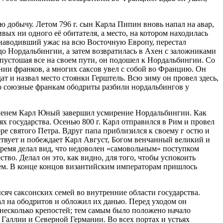
ю добычу. Летом 796 г. сын Карла Пипин вновь напал на авар,
вых ни одного её обитателя, а место, на котором находилась
й наводивший ужас на всю Восточную Европу, перестал
до Нордальбингии, а затем возвратилась в Ахен с заложниками
пустошая все на своем пути, он подошел к Нордальбингии. Со
нии франков, а многих саксов увел с собой во Францию. Он
дат и назвал место стоянки Герштель. Всю зиму он провел здесь,
о союзные франкам ободриты разбили нордальбингов у
временем Карл Юный завершил усмирение Нордальбингии. Как
х государства. Осенью 800 г. Карл отправился в Рим и провел
ре святого Петра. Вдруг папа приблизился к своему г остю и
ствует и побеждает Карл Август, Богом венчанный великий и
время делал вид, что недоволен «самовольным» поступком
ство. Делал он это, как видно, для того, чтобы успокоить
ием. В конце концов византийским императорам пришлось
сяч саксонских семей во внутренние области государства.
ал на ободритов и обложил их данью. Перед уходом он
несколько крепостей; тем самым было положено начало
 Галлии и Северной Германии. Во всех портах и устьях