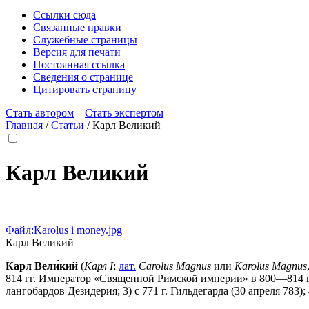
Ссылки сюда
Связанные правки
Служебные страницы
Версия для печати
Постоянная ссылка
Сведения о странице
Цитировать страницу
Стать автором
Стать экспертом
Главная
/
Статьи
/
Карл Великий
Карл Великий
Файл:Karolus i money.jpg
Карл Великий
Карл Вели́кий
(
Карл I
;
лат.
Carolus Magnus
или
Karolus Magnus
814 гг. Император «Священной Римской империи» в 800—814 гг. 
лангобардов Дезидерия; 3) с 771 г. Гильдегарда (30 апреля 783);