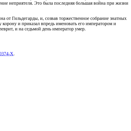
ение неприятеля. Это была последняя большая война при жизни
ына от Гильдегарды, и, созвав торжественное собрание знатных
ву корону и приказал впредь именовать его императором и
леврит, и на седьмой день император умер.
0374-X
.