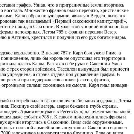
ставил графов. Узнав, что в приграничные земли вторглись
нно восстала. Множество франков было перебито, христианские
иками. Карл собрал новую армию, явился в Верден, вызвал к
народован так называемый «Первый саксонский капитулярий»,
чти не покидал Саксонии. В ходе этой упорной войны он бил
 фермы непокорных. Летом 785 г. франки перешли Везер.
 в Аттиньи, крестился и получил из его рук богатые дары.
ское королевство. В начале 787 г. Карл был уже в Риме, а
е повиновение, лишь бы король не опустошал его территории.
ризнала власть Карла. Развязав себе руки в Саксонии Умер
рию с трех сторон войсками. Тассилон вынужден был принести
ыла упразднена, а страна отдана под управление графам. В
ли реку и при поддержке союзников (саксов, фризов,
ед огромными силами союзников не смогли. Карл гнал вильцев
нской и потребовала от франков очень больших издержек. Летом
ения. Покинув свой лагерь, авары бежали в глубь страны,
 лошадей. Армия вернулась в Регенсбург, нагруженная большой
евзошел даже события 785 г. К саксам присоединились фризы и
двух армий вторглись в Саксонию. Видя себя окруженными,
. король с сильной армией вновь опустошил Саксонию и дошел
о 7000 заложников и возвратился во Францию. Едва он ушел,