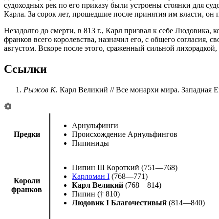
судоходных рек по его приказу были устроены стоянки для су
Карла. За сорок лет, прошедшие после принятия им власти, он
Незадолго до смерти, в 813 г., Карл призвал к себе Людовика,
франков всего королевства, назначил его, с общего согласия, 
августом. Вскоре после этого, сраженный сильной лихорадкой, 
Ссылки
Рыжов К.
Карл Великий
// Все монархи мира. Западная 
Арнульфинги
Предки
Происхождение Арнульфингов
Пипиниды
Пипин III Короткий
(751—768)
Карломан I
(768—771)
Короли
Карл Великий
(768—814)
франков
Пипин
(† 810)
Людовик I Благочестивый
(814—840)