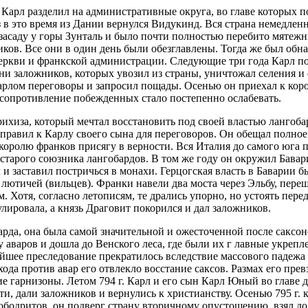
арл разделил на административные округа, во главе которых по
аз в это время из Дании вернулся Видукинд. Вся страна немедле
засаду у горы Зунталь и было почти полностью перебито мятежн
иков. Все они в один день были обезглавлены. Тогда же был об
ркви и франкской администрации. Следующие три года Карл по
тни заложников, которых увозил из страны, уничтожал селения и
ом переговоры и запросил пощады. Осенью он приехал к королю
сопротивление побежденных стало постепенно ослабевать.
ихиза, который мечтал восстановить под своей властью лангобард
тправил к Карлу своего сына для переговоров. Он обещал полно
 королю франков присягу в верности. Вся Италия до самого юга п
 старого союзника лангобардов. В том же году он окружил Бава
л и заставил постричься в монахи. Герцогская власть в Баварии б
лютичей (вильцев). Франки навели два моста через Эльбу, переш
 Хотя, согласно летописям, те дрались упорно, но устоять пер
лировала, а князь Драговит покорился и дал заложников.
гарда, она была самой значительной и ожесточенной после саксо
у аваров и дошла до Венского леса, где были их г лавные укрепл
ейшее преследование прекратилось вследствие массового падежа
охода против авар его отвлекло восстание саксов. Размах его пр
 гарнизоны. Летом 794 г. Карл и его сын Карл Юный во главе 
ти, дали заложников и вернулись к христианству. Осенью 795 г
 ободритов, он подверг страну вторичному опустошению, взял д