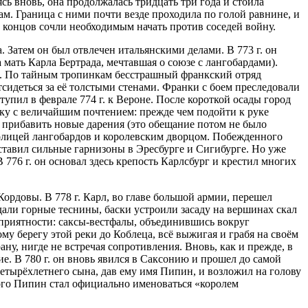
сь вновь, она продолжалась тридцать три года и стоила
м. Граница с ними почти везде проходила по голой равнине, и
 концов сочли необходимым начать против соседей войну.
 Затем он был отвлечен итальянскими делами. В 773 г. он
 мать Карла Бертрада, мечтавшая о союзе с лангобардами).
р. По тайным тропинкам бесстрашный франкский отряд
тсидеться за её толстыми стенами. Франки с боем преследовали
упил в феврале 774 г. к Вероне. После короткой осады город
ику с величайшим почтением: прежде чем подойти к руке
 прибавить новые дарения (это обещание потом не было
толицей лангобардов и королевским дворцом. Побежденного
оставил сильные гарнизоны в Эресбурге и Сигибурге. Но уже
776 г. он основал здесь крепость Карлсбург и крестил многих
ордовы. В 778 г. Карл, во главе большой армии, перешел
дали горные теснины, баски устроили засаду на вершинах скал
еприятности: саксы-вестфалы, объединившись вокруг
му берегу этой реки до Коблеца, всё выжигая и грабя на своём
ану, нигде не встречая сопротивления. Вновь, как и прежде, в
ие. В 780 г. он вновь явился в Саксонию и прошел до самой
четырёхлетнего сына, дав ему имя Пипин, и возложил на голову
того Пипин стал официально именоваться «королем