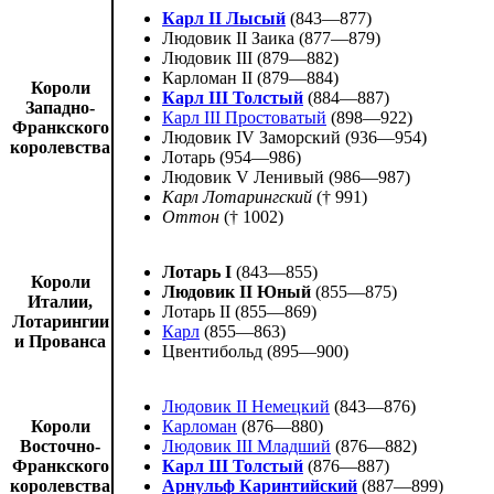
Карл II Лысый
(843—877)
Людовик II Заика
(877—879)
Людовик III
(879—882)
Карломан II
(879—884)
Короли
Карл III Толстый
(884—887)
Западно-
Карл III Простоватый
(898—922)
Франкского
Людовик IV Заморский
(936—954)
королевства
Лотарь
(954—986)
Людовик V Ленивый
(986—987)
Карл Лотарингский
(† 991)
Оттон
(† 1002)
Лотарь I
(843—855)
Короли
Людовик II Юный
(855—875)
Италии,
Лотарь II
(855—869)
Лотарингии
Карл
(855—863)
и Прованса
Цвентибольд
(895—900)
Людовик II Немецкий
(843—876)
Короли
Карломан
(876—880)
Восточно-
Людовик III Младший
(876—882)
Франкского
Карл III Толстый
(876—887)
королевства
Арнульф Каринтийский
(887—899)