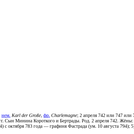
,
нем.
Karl der Große
,
фр.
Charlemagne
;
2 апреля
742
или 747 или 
Сын Минина Короткого и Бертрады. Род. 2 апреля 742. Жёны: 1) 
 4) с октября 783 года — графиня Фастрада (ум. 10 августа 794); 5