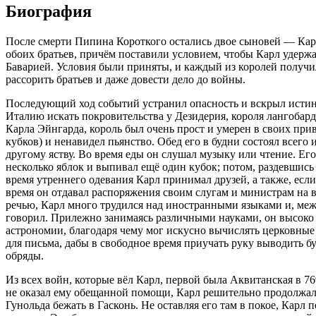
Биография
После смерти Пипина Короткого остались двое сыновей — Карл
обоих братьев, причём поставили условием, чтобы Карл удержа
Баварией. Условия были приняты, и каждый из королей получи
рассорить братьев и даже довести дело до войны.
Последующий ход событий устранил опасность и вскрыл истинн
Италию искать покровительства у Дезидерия, короля лангобард
Карла Эйнгарда, король был очень прост и умерен в своих при
кубков) и ненавидел пьянство. Обед его в будни состоял всего
другому яству. Во время еды он слушал музыку или чтение. Его
несколько яблок и выпивал ещё один кубок; потом, раздевшись 
время утреннего одевания Карл принимал друзей, а также, есл
время он отдавал распоряжения своим слугам и министрам на в
речью, Карл много трудился над иностранными языками и, межд
говорил. Прилежно занимаясь различными науками, он высоко 
астрономии, благодаря чему мог искусно вычислять церковные
для письма, дабы в свободное время приучать руку выводить бу
обряды.
Из всех войн, которые вёл Карл, первой была Аквитанская в 76
не оказал ему обещанной помощи, Карл решительно продолжал 
Гунольда бежать в Гасконь. Не оставляя его там в покое, Карл 