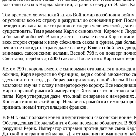
восстали саксы в Нордальбингии, стране к северу от Эльбы. К
Тем временем хорутанский князь Войномир возобновил войну пр
опустошил всю их страну и разрушил до основания ринг. После 
резиденция кагана, не сохранило и следов человеческой деяте
существовать. Тем временем Карл с сыновьями, Карлом и Людо
и большой добычей. В конце лета — начале осени Карл органи
всех сторон страны к нему сбежались саксы и фризы, дав боль
решил не покидать страну даже на зиму. Взяв с собой весь двор
занимаясь саксонскими делами. Весной 798 г. он подверг по
Свентаны, перебив до 4000 саксов. После этого Карл смог верн
Летом 799 г. король вместе с сыновьями отправился в послед
обычно, Карл вернулся во Францию, ведя с собой множество сак
здесь почти полгода, разбирая распри между папой Львом III и
возложил ему на г олову императорскую корону. Все находивш
миротворяший римский император». Хотя все это не стало для 
папы. Карл утверждал даже, что, знай он заранее о намерениях Л
Константинопольский двор. Ненависть ромейских императоров
признать новый титул владыки франков.
В 804 г. был положен конец изнурительной саксонской войне. 
Обезлюдевшая Нордальбингия была передана ободритам. В 808 
разрушил Рерик. Император отправил против датчан сына Карл
Датской приграничной марке. Для отражения норманнских набег