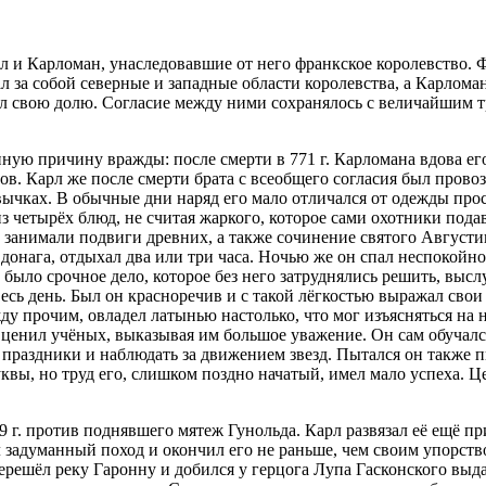
 и Карломан, унаследовавшие от него франкское королевство. 
л за собой северные и западные области королевства, а Карлом
л свою долю. Согласие между ними сохранялось с величайшим т
ую причину вражды: после смерти в 771 г. Карломана вдова ег
ов. Карл же после смерти брата с всеобщего согласия был пров
вычках. В обычные дни наряд его мало отличался от одежды прос
 из четырёх блюд, не считая жаркого, которое сами охотники под
 занимали подвиги древних, а также сочинение святого Августин
донага, отдыхал два или три часа. Ночью же он спал неспокойно:
и было срочное дело, которое без него затруднялись решить, вы
есь день. Был он красноречив и с такой лёгкостью выражал свои
у прочим, овладел латынью настолько, что мог изъясняться на н
ценил учёных, выказывая им большое уважение. Он сам обучался
 праздники и наблюдать за движением звезд. Пытался он также 
квы, но труд его, слишком поздно начатый, имел мало успеха. Це
9 г. против поднявшего мятеж Гунольда. Карл развязал её ещё п
задуманный поход и окончил его не раньше, чем своим упорство
перешёл реку Гаронну и добился у герцога Лупа Гасконского выда