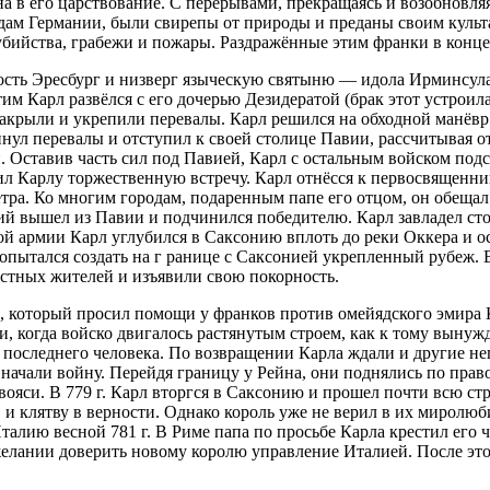
а в его царствование. С перерывами, прекращаясь и возобновляя
дам Германии, были свирепы от природы и преданы своим культа
бийства, грабежи и пожары. Раздражённые этим франки в конце
пость Эресбург и низверг языческую святыню — идола Ирминсула.
им Карл развёлся с его дочерью Дезидератой (брак этот устроила
закрыли и укрепили перевалы. Карл решился на обходной манёв
инул перевалы и отступил к своей столице Павии, рассчитывая о
Оставив часть сил под Павией, Карл с остальным войском подст
оил Карлу торжественную встречу. Карл отнёсся к первосвященн
етра. Ко многим городам, подаренным папе его отцом, он обещал
рий вышел из Павии и подчинился победителю. Карл завладел с
ьшой армии Карл углубился в Саксонию вплоть до реки Оккера и 
пытался создать на г ранице с Саксонией укрепленный рубеж. В 
местных жителей и изъявили свою покорность.
, который просил помощи у франков против омейядского эмира К
и, когда войско двигалось растянутым строем, как к тому вынуж
о последнего человека. По возвращении Карла ждали и другие н
начали войну. Перейдя границу у Рейна, они поднялись по право
вояси. В 779 г. Карл вторгся в Саксонию и прошел почти всю стр
 и клятву в верности. Однако король уже не верил в их миролюб
талию весной 781 г. В Риме папа по просьбе Карла крестил его 
м желании доверить новому королю управление Италией. После э