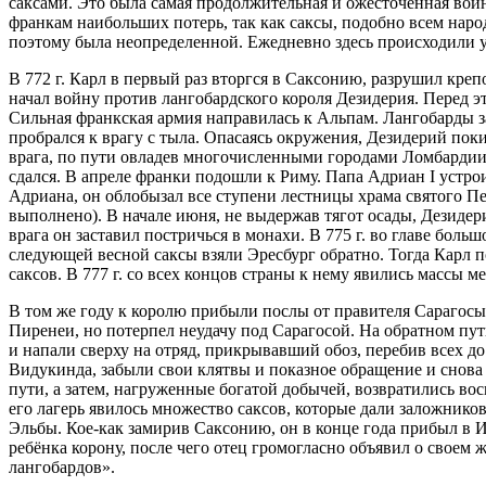
саксами. Это была самая продолжительная и ожесточенная войн
франкам наибольших потерь, так как саксы, подобно всем наро
поэтому была неопределенной. Ежедневно здесь происходили у
В 772 г. Карл в первый раз вторгся в Саксонию, разрушил кре
начал войну против лангобардского короля Дезидерия. Перед эт
Сильная франкская армия направилась к Альпам. Лангобарды 
пробрался к врагу с тыла. Опасаясь окружения, Дезидерий пок
врага, по пути овладев многочисленными городами Ломбардии. 
сдался. В апреле франки подошли к Риму. Папа Адриан I устр
Адриана, он облобызал все ступени лестницы храма святого П
выполнено). В начале июня, не выдержав тягот осады, Дезиде
врага он заставил постричься в монахи. В 775 г. во главе бол
следующей весной саксы взяли Эресбург обратно. Тогда Карл по
саксов. В 777 г. со всех концов страны к нему явились массы 
В том же году к королю прибыли послы от правителя Сарагосы
Пиренеи, но потерпел неудачу под Сарагосой. На обратном пут
и напали сверху на отряд, прикрывавший обоз, перебив всех д
Видукинда, забыли свои клятвы и показное обращение и снова 
пути, а затем, нагруженные богатой добычей, возвратились вос
его лагерь явилось множество саксов, которые дали заложников
Эльбы. Кое-как замирив Саксонию, он в конце года прибыл в И
ребёнка корону, после чего отец громогласно объявил о свое
лангобардов».