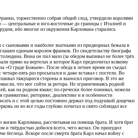
Франки, торжественно собрав общий сход, утвердили королями
ан — центральные и юго-восточные до границы с Италией и
рудом, ибо многие из окружения Карломана старались
о с сыновьями и наиболее знатными из придворных бежала в
озглашен единым королем франков. По свидетельству биографа
толюдина. Вина он пил мало (за обедом выпивал не более трёх
авали прямо на вертелах и которое Карл предпочитал всякому
а «О граде Божьем». После обеда в летнее время он съедал
 четыре-пять раз просыпался и даже вставал с постели. Во
слушивал тяжущиеся стороны и выносил приговор. В это же
 мысли, что мог сойти за ритора. Не ограничиваясь родной
ей, как на родном языке; по-гречески более понимал, нежели
 грамматике, риторике, диалектике и в особенности
писать и с этой целью постоянно держал под подушкой дощечки
рковь он во все годы глубоко почитал и свято соблюдал все
ри жизни Карломана, рассчитывая на помощь брата. И хотя брат
м и твёрдостью добился всего, чего желал. Он принудил
чи беглеца. Вскоре после смерти брата Карл начал войну с