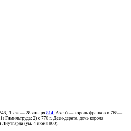
748, Льеж —
28 января
814
,
Ахен
) — король франков в 768—
Гимильтруда; 2) с 770 г. Дези-дерата, дочь короля
) Лиутгарда (ум. 4 июня 800).