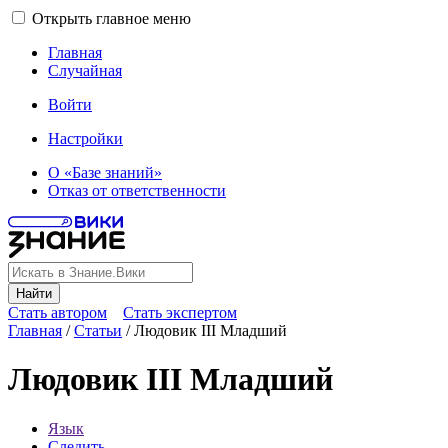
Открыть главное меню
Главная
Случайная
Войти
Настройки
О «Базе знаний»
Отказ от ответственности
Найти
Стать автором
Стать экспертом
Главная
/
Статьи
/
Людовик III Младший
Людовик III Младший
Язык
Следить