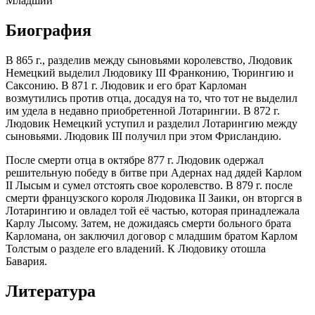
Младший
Биография
В 865 г., разделив между сыновьями королевство, Людовик
Немецкий выделил Людовику III Франконию, Тюрингию и
Саксонию. В 871 г. Людовик и его брат Карломан
возмутились против отца, досадуя на то, что тот не выделил
им удела в недавно приобретенной Лотарингии. В 872 г.
Людовик Немецкий уступил и разделил Лотарингию между
сыновьями. Людовик III получил при этом Фрисландию.
После смерти отца в октябре 877 г. Людовик одержал
решительную победу в битве при Адернах над дядей Карлом
II Лысым и сумел отстоять свое королевство. В 879 г. после
смерти французского короля Людовика II Заики, он вторгся в
Лотарингию и овладел той её частью, которая принадлежала
Карлу Лысому. Затем, не дожидаясь смерти больного брата
Карломана, он заключил договор с младшим братом Карлом
Толстым о разделе его владений. К Людовику отошла
Бавария.
Литература