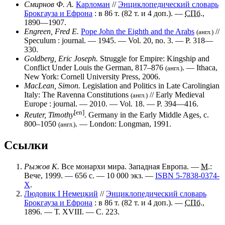
Смирнов Ф. А.
Карломан
//
Энциклопедический словарь
Брокгауза и Ефрона
: в 86 т. (82 т. и 4 доп.). —
СПб.
,
1890—1907.
Engreen, Fred E.
Pope John the Eighth and the Arabs
//
(англ.)
Speculum
: journal. — 1945. —
Vol. 20
,
no. 3
. —
P. 318—
330
.
Goldberg, Eric Joseph.
Struggle for Empire: Kingship and
Conflict Under Louis the German, 817–876
. — Ithaca,
(англ.)
New York:
Cornell University Press
, 2006.
MacLean, Simon.
Legislation and Politics in Late Carolingian
Italy: The Ravenna Constitutions
// Early Medieval
(англ.)
Europe : journal. — 2010. —
Vol. 18
. —
P. 394—416
.
[en]
Reuter, Timothy
.
Germany in the Early Middle Ages, c.
800–1050
. — London:
Longman
, 1991.
(англ.)
Ссылки
Рыжов К.
Все монархи мира. Западная Европа. —
М.
:
Вече, 1999. — 656 с. —
10 000 экз.
—
ISBN 5-7838-0374-
X
.
Людовик I Немецкий
//
Энциклопедический словарь
Брокгауза и Ефрона
: в 86 т. (82 т. и 4 доп.). —
СПб.
,
1896. — Т. XVIII. — С. 223.