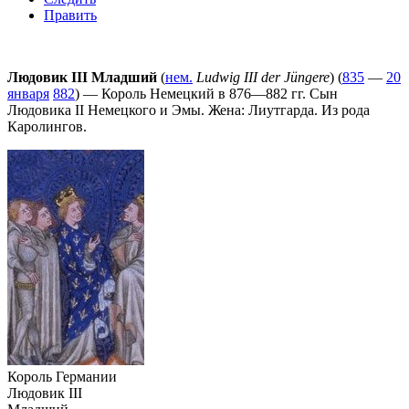
Править
Людовик III Младший
(
нем.
Ludwig III der Jüngere
) (
835
—
20
января
882
) — Король Немецкий в 876—882 гг. Сын
Людовика II Немецкого и Эмы. Жена: Лиутгарда. Из рода
Каролингов.
Король Германии
Людовик III