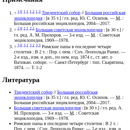
1,0
1,1
1,2
1,3
↑
Тридентский собор
//
Большая российская
энциклопедия
:
[в 35 т.]
/ гл. ред.
Ю. С. Осипов
. —
М.
:
Большая российская энциклопедия, 2004—2017.
2,0
2,1
2,2
↑
Большая советская энциклопедия
:
[в 30 т.]
/
гл. ред.
А. М. Прохоров
. — 3-е изд. —
М.
: Советская
энциклопедия, 1969—1978.
3,0
3,1
3,2
3,3
↑
Римские папы в последние четыре
столетия : В 2 т. : Пер. с нем. / Соч. Леопольда Ранке. —
2-е изд., изм. и доп., по нем. изд. 1874 г., ст. авт. о
Ватикан. соборе. — Санкт-Петербург : тип. Скарятина,
1874. — Т. 1-2
Литература
Тридентский собор
//
Большая российская
энциклопедия
:
[в 35 т.]
/ гл. ред.
Ю. С. Осипов
. —
М.
:
Большая российская энциклопедия, 2004—2017.
Большая советская энциклопедия
:
[в 30 т.]
/ гл. ред.
А.
М. Прохоров
. — 3-е изд. —
М.
: Советская
энциклопедия, 1969—1978.
Римские папы в последние четыре столетия : В 2 т. :
Пер. с нем. / Соч. Леопольда Ранке. — 2-е изд., изм. и