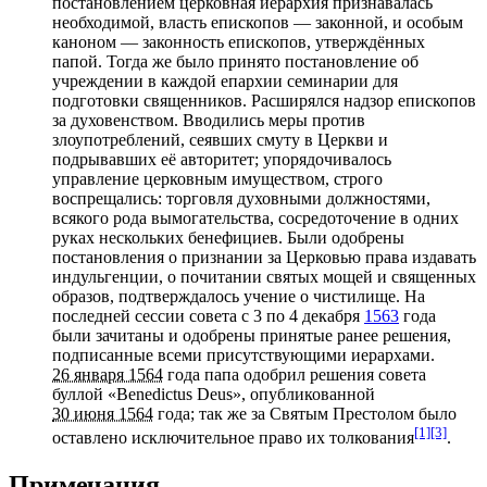
постановлением церковная иерархия признавалась
необходимой, власть епископов — законной, и особым
каноном
— законность епископов, утверждённых
папой. Тогда же было принято постановление об
учреждении в каждой
епархии
семинарии
для
подготовки священников. Расширялся надзор епископов
за духовенством. Вводились меры против
злоупотреблений, сеявших смуту в Церкви и
подрывавших её авторитет; упорядочивалось
управление церковным имуществом, строго
воспрещались: торговля духовными должностями,
всякого рода вымогательства, сосредоточение в одних
руках нескольких
бенефициев
. Были одобрены
постановления о признании за Церковью права издавать
индульгенции, о почитании святых мощей и священных
образов, подтверждалось учение о
чистилище
. На
последней сессии совета с 3 по 4 декабря
1563
года
были зачитаны и одобрены принятые ранее решения,
подписанные всеми присутствующими иерархами.
26 января 1564
года папа одобрил решения совета
буллой
«Benedictus Deus», опубликованной
30 июня 1564
года; так же за Святым Престолом было
[1]
[3]
оставлено исключительное право их толкования
.
Примечания