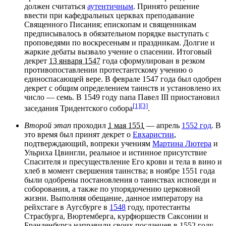
должен считаться
аутентичным
. Принято решение
ввести при кафедральных церквах преподавание
Священного Писания; епископам и священникам
предписывалось в обязательном порядке выступать с
проповедями по воскресеньям и праздникам. Долгие и
жаркие дебаты вызвало учение о спасении. Итоговый
декрет
13 января 1547
года сформулирован в резком
противопоставлении протестантскому учению о
единоспасающей вере. В феврале 1547 года был одобрен
декрет с общим определением таинств и установлено их
число — семь. В 1549 году папа Павел III приостановил
[1]
[3]
заседания Тридентского собора
.
Второй этап
проходил
1 мая 1551
— апрель
1552 год
. В
это время был принят декрет о
Евхаристии
,
подтверждающий, вопреки учениям
Мартина Лютера
и
Ульриха Цвингли
, реальное и истинное присутствие
Спасителя
и пресуществление Его крови и тела в вино и
хлеб в момент свершения таинства; в ноябре 1551 года
были одобрены постановления о
таинствах исповеди и
соборования
, а также по упорядочению церковной
жизни. Выполняя обещание, данное императору на
рейхстаге в
Аугсбурге
в
1548
году, протестанты
Страсбурга
,
Вюртемберга
, курфюршеств
Саксонии
и
Бранденбурга
направили своих посланцев в 1552 году