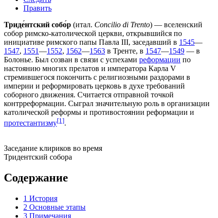
Править
Триде́нтский собо́р
(
итал.
Concilio di Trento
) —
вселенский
собор
римско-католической церкви
, открывшийся по
инициативе римского папы
Павла III
, заседавший в
1545
—
1547
,
1551
—
1552
,
1562
—
1563
в
Тренте
, в
1547
—
1549
— в
Болонье
. Был созван в связи с успехами
реформации
по
настоянию многих
прелатов
и императора
Карла V
стремившегося покончить с религиозными раздорами в
империи и реформировать церковь в духе требований
соборного движения
. Считается отправной точкой
контрреформации
. Сыграл значительную роль в организации
католической реформы и противостоянии реформации и
[1]
протестантизму
.
Заседание клириков во время
Тридентский собора
Содержание
1
История
2
Основные этапы
3
Примечания