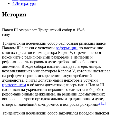
4
Литература
История
Павел III открывает Тридентский собор в 1546
году
Тридентский вселенский собор был созван римским папой
Павлом III
в связи с успехами
реформации
по настоянию
многих
прелатов
и императора
Карла V
, стремившегося
покончить с религиозными раздорами в империи и
реформировать церковь в духе требований
соборного
движения
. В ходе собора наметились два лагеря: лагерь,
возглавлявшийся императором Карлом V, который настаивал
на реформе церкви, искоренении злоупотреблений
духовенства, считая допустимыми некоторые уступки
протестантам
в области
догматики
; лагерь папы Павла III
настаивал на укреплении церковного единства в борьбе с
реформационным движением, на решении догматических
вопросов в строго
ортодоксальном
и традиционном духе,
[2]
[3]
отвергал малейший компромисс в вопросах
доктрины
.
Тридентский вселенский собор закончился победой папской