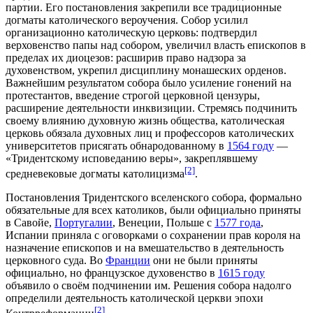
партии. Его постановления закрепили все традиционные
догматы католического вероучения. Собор усилил
организационно католическую церковь: подтвердил
верховенство папы над собором, увеличил власть
епископов
в
пределах их
диоцезов
: расширив право надзора за
духовенством, укрепил дисциплину
монашеских орденов
.
Важнейшим результатом собора было усиление гонений на
протестантов, введение строгой церковной цензуры,
расширение деятельности
инквизиции
. Стремясь подчинить
своему влиянию духовную жизнь общества, католическая
церковь обязала духовных лиц и
профессоров
католических
университетов присягать обнародованному в
1564 году
—
«Тридентскому исповеданию веры», закреплявшему
[2]
средневековые догматы
католицизма
.
Постановления Тридентского вселенского собора, формально
обязательные для всех
католиков
, были официально приняты
в
Савойе
,
Португалии
,
Венеции
,
Польше
с
1577 года
,
Испании
приняла с оговорками о сохранении прав короля на
назначение епископов и на вмешательство в деятельность
церковного суда
. Во
Франции
они не были приняты
официально, но французское духовенство в
1615 году
объявило о своём подчинении им. Решения собора надолго
определили деятельность католической церкви эпохи
[2]