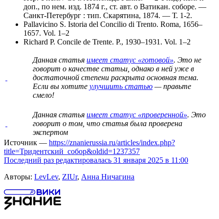
доп., по нем. изд. 1874 г., ст. авт. о Ватикан. соборе. —
Санкт-Петербург : тип. Скарятина, 1874. — Т. 1-2.
Pallavicino S. Istoria del Concilio di Trento. Roma, 1656–
1657. Vol. 1–2
Richard P. Concile de Trente. P., 1930–1931. Vol. 1–2
Данная статья
имеет статус «готовой»
. Это не
говорит о
качестве статьи
, однако в ней уже в
достаточной степени раскрыта основная тема.
Если вы хотите
улучшить статью
— правьте
смело!
Данная статья
имеет статус «проверенной»
. Это
говорит о том, что статья была проверена
экспертом
Источник —
https://znanierussia.ru/articles/index.php?
title=Тридентский_собор&oldid=1237357
Последний раз редактировалась 31 января 2025 в 11:00
Авторы:
LevLev
,
ZIUr
,
Анна Ничагина