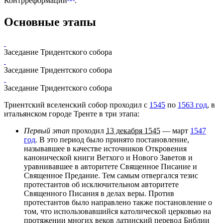
Контрреформации
.
Основные этапы
Заседание Тридентского собора
Заседание Тридентского собора
Заседание Тридентского собора
Триентский вселенский собор проходил с
1545
по
1563 год
, в
итальянском городе
Тренте
в три этапа:
Первый этап
проходил
13 декабря 1545
— март
1547
год
. В это период было принято постановление,
называвшее в качестве источников Откровения
канонической книги Ветхого и Нового Заветов
и
уравнивавшее в авторитете
Священное Писание
и
Священное Предание
. Тем самым отвергался тезис
протестантов об исключительном авторитете
Священного Писания в делах веры. Против
протестантов
было направлено также постановление о
том, что использовавшийся католической церковью на
протяжении многих веков латинский перевод
Библии