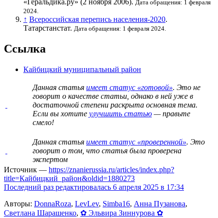
«Геральдика.ру» (2 ноября 2006).
Дата обращения: 1 февраля
2024.
↑
Всероссийская перепись населения-2020
.
Татарстанстат.
Дата обращения: 1 февраля 2024.
Ссылка
Кайбицкий муниципальный район
Данная статья
имеет статус «готовой»
. Это не
говорит о
качестве статьи
, однако в ней уже в
достаточной степени раскрыта основная тема.
Если вы хотите
улучшить статью
— правьте
смело!
Данная статья
имеет статус «проверенной»
. Это
говорит о том, что статья была проверена
экспертом
Источник —
https://znanierussia.ru/articles/index.php?
title=Кайбицкий_район&oldid=1880273
Последний раз редактировалась 6 апреля 2025 в 17:34
Авторы:
DonnaRoza
,
LevLev
,
Simba16
,
Анна Пузанова
,
Светлана Шарашенко
,
✿ Эльвира Зиннурова ✿