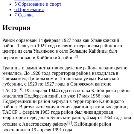
5
Образование и спорт
6
Примечания
7
Ссылка
История
Район образован 14 февраля 1927 года как
Ульянковский
район
. 1 августа 1927 года в связи с переносом районного
центра из села Ульянково в село
Большие Кайбицы
был
[2]
переименован в Кайбицкий район
.
Границы и административное деление района неоднократно
менялись. До 1920 года территория района находилась в
Свияжском, Цивильском и Тетюшском уездах
Казанской
губернии
, с 1920 по 1927 годы в Свияжском кантоне
[3]
ТАССР
. 19 февраля 1944 года из состава Кайбицкого района
отделился Подберезинский, но уже 17 мая 1956 года
Подберезинский район вернули в территорию Кайбицкого
района. В результате укрупнения административных единиц
ТАССР 1 февраля 1963 года район был ликвидирован,
территория передана в
Буинский район
, 4 марта 1964 года она
[2]
отошла к
Апастовскому району
. Кайбицкий район
восстановлен 19 апреля 1991 года.