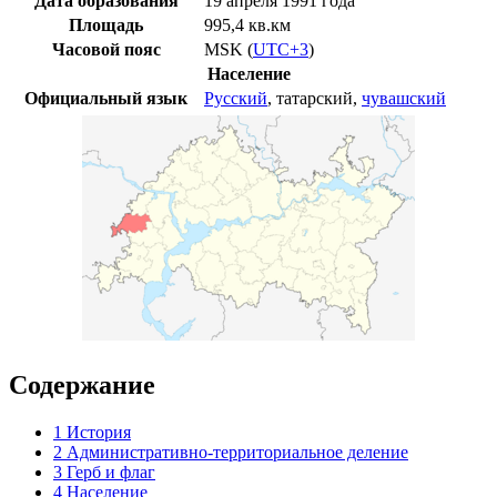
Дата образования
19 апреля
1991 года
Площадь
995,4 кв.км
Часовой пояс
MSK
(
UTC+3
)
Население
Официальный язык
Русский
,
татарский
,
чувашский
Содержание
1
История
2
Административно-территориальное деление
3
Герб и флаг
4
Население