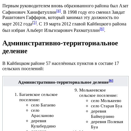
Первым руководителем вновь образованного района был
Азат
[4]
Сафинович Ханифатуллин
. В 1998 году его сменил
Завдат
Рашитович Гаффаров
, который занимал эту должность по
[5]
март 2012 года
. С 19 марта 2012 главой Кайбицкого района
[6]
был избран
Альберт Ильгизарович Рахматуллин
.
Административно-территориальное
деление
В Кайбицком районе 57 населённых пунктов в составе 17
сельских поселений:
[6]
Административно-территориальное деление
Молькеевское
Багаевское сельское
сельское поселение
:
поселение
:
село Молькеево
село Багаево
село Старая Буа
село
деревня
Арасланово
Баймурзино
деревня
деревня Полевая
Кулабердино
Буа