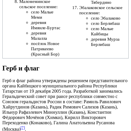
Маломеминское
Тябердино
сельское поселение
:
Эбалаковское сельское
село Малые
поселение
:
Меми
село Эбалаково
деревня
село Берлибаш
Имянле-Буртас
село Малые
деревня
Кайбицы
Малалла
деревня Мурза
посёлок Новое
Берлибаш
Патрикеево
(Красный Бор)
Герб и флаг
Герб и флаг района утверждены решением представительного
органа Кайбицкого муниципального района Республики
Татарстан от 19 декабря 2005 года. Разработкой занимались
Геральдический совет при раисе республики совместно с
Союзом геральдистов России
в составе:
Рамиль Равилович
Хайрутдинов
(Казань),
Радик Римович Салихов
(Казань),
Ильнур Рафаэлевич Миннуллин
(Казань),
Константин
Фёдорович Мочёнов
(Химки),
Кирилл Викторович
Переходенко
(Конаково),
Галина Анатольевна Русанова
[7]
(Москва)
.