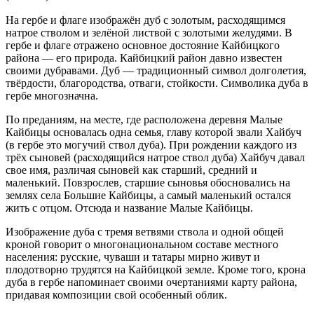
На гербе и флаге изображён дуб с золотым, расходящимся
натрое стволом и зелёной листвой с золотыми желудями. В
гербе и флаге отражено основное достояние Кайбицкого
района — его природа. Кайбицкий район давно известен
своими дубравами. Дуб — традиционный символ долголетия,
твёрдости, благородства, отваги, стойкости. Символика дуба в
гербе многозначна.
По преданиям, на месте, где расположена деревня
Малые
Кайбицы
основалась одна семья, главу которой звали Хайбуч
(в гербе это могучий ствол дуба). При рождении каждого из
трёх сыновей (расходящийся натрое ствол дуба) Хайбуч давал
свое имя, различая сыновей как старший, средний и
маленький. Повзрослев, старшие сыновья обосновались на
землях села
Большие Кайбицы
, а самый маленький остался
жить с отцом. Отсюда и название Малые Кайбицы.
Изображение дуба с тремя ветвями ствола и одной общей
кроной говорит о многонациональном составе местного
населения: русские, чуваши и татары мирно живут и
плодотворно трудятся на Кайбицкой земле. Кроме того, крона
дуба в гербе напоминает своими очертаниями карту района,
придавая композиции свой особенный облик.