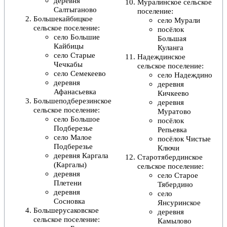
деревня
Муралинское сельское
Салтыганово
поселение
:
Большекайбицкое
село Мурали
сельское поселение
:
посёлок
село Большие
Большая
Кайбицы
Куланга
село Старые
Надеждинское
Чечкабы
сельское поселение
:
село Семекеево
село Надеждино
деревня
деревня
Афанасьевка
Кичкеево
Большеподберезинское
деревня
сельское поселение
:
Муратово
село Большое
посёлок
Подберезье
Репьевка
село Малое
посёлок Чистые
Подберезье
Ключи
деревня Каргала
Старотябердинское
(Каргалы)
сельское поселение
:
деревня
село Старое
Плетени
Тябердино
деревня
село
Сосновка
Янсуринское
Большерусаковское
деревня
сельское поселение
:
Камылово