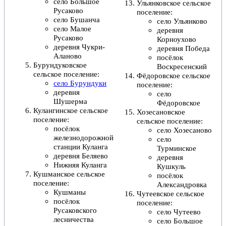
село Большое
Ульянковское сельское
Русаково
поселение
:
село Бушанча
село Ульянково
село Малое
деревня
Русаково
Корноухово
деревня Чукри-
деревня Победа
Аланово
посёлок
Бурундуковское
Воскресенский
сельское поселение
:
Фёдоровское сельское
село Бурундуки
поселение
:
деревня
село
Шушерма
Фёдоровское
Кулангинское сельское
Хозесановское
поселение
:
сельское поселение
:
посёлок
село Хозесаново
железнодорожной
село
станции Куланга
Турминское
деревня Беляево
деревня
Нижняя Куланга
Кушкуль
Кушманское сельское
посёлок
поселение
:
Александровка
Кушманы
Чутеевское сельское
посёлок
поселение
:
Русаковского
село Чутеево
лесничества
село Большое