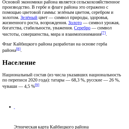
Основой экономики района является сельскохозяйственное
производство. В гербе и флаге района это отражено с
помощью цветовой гаммы: зелёным цветом, серебром и
золотом.
Зелёный
цвет — символ природы, здоровья,
жизненного роста, возрождения.
Золото
— символ урожая,
богатства, стабильности, уважения.
Серебро
— символ
[7]
чистоты, совершенства, мира и взаимопонимания
.
Флаг Кайбицкого района разработан на основе герба
[8]
района
.
Население
Национальный состав (из числа указавших национальность
по переписи 2020 года): татары — 68,3 %, русские — 26 %,
[9]
чуваши — 4,5 %
Этническая карта Кайбицкого района