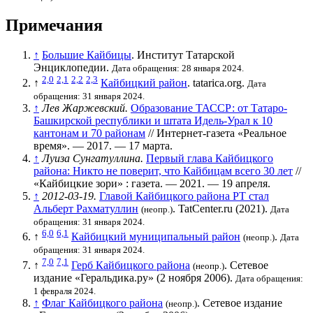
Примечания
↑
Большие Кайбицы
. Институт Татарской
Энциклопедии.
Дата обращения: 28 января 2024.
2,0
2,1
2,2
2,3
↑
Кайбицкий район
. tatarica.org.
Дата
обращения: 31 января 2024.
↑
Лев Жаржевский.
Образование ТАССР: от Татаро-
Башкирской республики и штата Идель-Урал к 10
кантонам и 70 районам
// Интернет-газета «Реальное
время». — 2017. — 17 марта.
↑
Луиза Сунгатуллина.
Первый глава Кайбицкого
района: Никто не поверит, что Кайбицам всего 30 лет
//
«Кайбицкие зори» : газета. — 2021. — 19 апреля.
↑
2012-03-19.
Главой Кайбицкого района РТ стал
Альберт Рахматуллин
. TatCenter.ru (2021).
(неопр.)
Дата
обращения: 31 января 2024.
6,0
6,1
↑
Кайбицкий муниципальный район
.
(неопр.)
Дата
обращения: 31 января 2024.
7,0
7,1
↑
Герб Кайбицкого района
. Сетевое
(неопр.)
издание «Геральдика.ру» (2 ноября 2006).
Дата обращения:
1 февраля 2024.
↑
Флаг Кайбицкого района
. Сетевое издание
(неопр.)