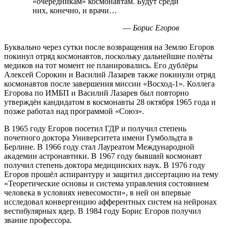
«очередникам» космонавтам. Будут среди
них, конечно, и врачи…
—
Борис Егоров
Буквально через сутки после возвращения на Землю Егоров
покинул отряд космонавтов, поскольку дальнейшие полёты
медиков на тот момент не планировались. Его дублёры
Алексей Сорокин и Василий Лазарев также покинули отряд
космонавтов после завершения миссии «
Восход-1
». Коллега
Егорова по ИМБП и Василий Лазарев был повторно
утверждён кандидатом в космонавты 28 октября 1965 года и
позже работал над программой «Союз».
В 1965 году Егоров посетил ГДР и получил степень
почетного доктора Университета имени Гумбольдта в
Берлине. В 1966 году стал Лауреатом Международной
академии астронавтики. В 1967 году бывший космонавт
получил степень доктора медицинских наук. В 1976 году
Егоров прошёл аспирантуру и защитил диссертацию на тему
«Теоретические основы и система управления состоянием
человека в условиях невесомости», в ней он впервые
исследовал конвергенцию афферентных систем на нейронах
вестибулярных ядер. В 1984 году Борис Егоров получил
звание профессора.