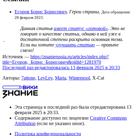
Егоров Борис Борисович
.
Герои страны
.
Дата обращения:
28 февраля 2023.
Данная статья
имеет статус «готовой»
. Это не
говорит о
качестве статьи
, однако в ней уже в
достаточной степени раскрыта основная тема.
Если вы хотите
улучшить статью
— правьте
смело!
Источник —
https://znanierussia.ru/articles/index.php?
title=Егоров,_Борис_Борисович&oldid=1281970
Последний раз редактировалась 13 февраля 2025 в 20:33
Авторы:
7attone
,
LevLev
,
Maria
,
Winterpool
, X-Cat
Эта страница в последний раз была отредактирована 13
февраля 2025 в 20:33.
Содержание доступно по лицензии
Creative Commons
Attribution
(если не указано иное).
Политика конфиденциальности