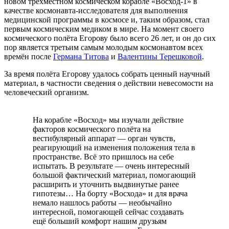
новом трёхместном космическом корабле «
Восход-1
» в
качестве космонавта-исследователя для выполнения
медицинской программы в космосе и, таким образом, стал
первым космическим медиком в мире. На момент своего
космического полёта Егорову было всего 26 лет, и он до сих
пор является третьим самым молодым космонавтом всех
времён после
Германа Титова
и
Валентины Терешковой
.
За время полёта Егорову удалось собрать ценный научный
материал, в частности сведения о действии невесомости на
человеческий организм.
На корабле «Восход» мы изучали действие
факторов космического полёта на
вестибулярный аппарат — орган чувств,
реагирующий на изменения положения тела в
пространстве. Всё это пришлось на себе
испытать. В результате — очень интересный
большой фактический материал, помогающий
расширить и уточнить выдвинутые ранее
гипотезы… На борту «Восхода» и для врача
немало нашлось работы — необычайно
интересной, помогающей сейчас создавать
ещё больший комфорт нашим друзьям