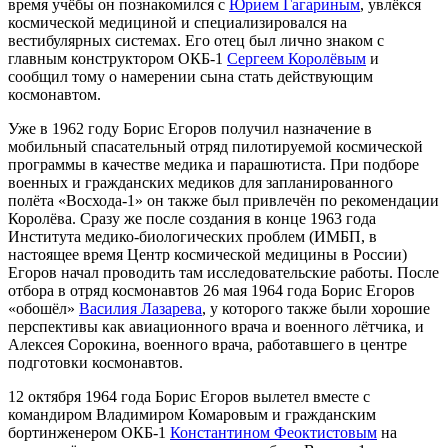
время учёбы он познакомился с
Юрием Гагариным
, увлёкся
космической медициной и специализировался на
вестибулярных системах. Его отец был лично знаком с
главным конструктором ОКБ-1
Сергеем Королёвым
и
сообщил тому о намерении сына стать действующим
космонавтом.
Уже в 1962 году Борис Егоров получил назначение в
мобильный спасательный отряд пилотируемой космической
программы в качестве медика и парашютиста. При подборе
военных и гражданских медиков для запланированного
полёта «Восхода-1» он также был привлечён по рекомендации
Королёва. Сразу же после создания в конце 1963 года
Института медико-биологических проблем (ИМБП, в
настоящее время Центр космической медицины в России)
Егоров начал проводить там исследовательские работы. После
отбора в отряд космонавтов 26 мая 1964 года Борис Егоров
«обошёл»
Василия Лазарева
, у которого также были хорошие
перспективы как авиационного врача и военного лётчика, и
Алексея Сорокина
, военного врача, работавшего в центре
подготовки космонавтов.
12 октября 1964 года Борис Егоров вылетел вместе с
командиром
Владимиром Комаровым
и гражданским
бортинженером ОКБ-1
Константином Феоктистовым
на