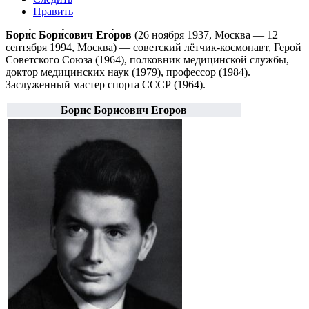
Править
Бори́с Бори́сович Его́ров
(
26 ноября
1937
,
Москва
—
12
сентября
1994
, Москва) — советский
лётчик-космонавт
,
Герой
Советского Союза
(1964), полковник медицинской службы,
доктор медицинских наук (1979),
профессор
(1984).
Заслуженный мастер спорта СССР
(1964).
Борис Борисович Егоров