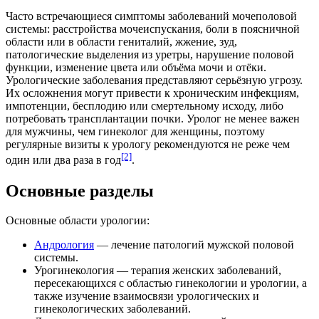
Часто встречающиеся симптомы заболеваний мочеполовой
системы: расстройства мочеиспускания, боли в поясничной
области или в области гениталий, жжение, зуд,
патологические выделения из
уретры
, нарушение половой
функции, изменение цвета или объёма мочи и отёки.
Урологические заболевания представляют серьёзную угрозу.
Их осложнения могут привести к хроническим
инфекциям
,
импотенции
,
бесплодию
или смертельному исходу, либо
потребовать трансплантации почки.
Уролог
не менее важен
для мужчины, чем гинеколог для женщины, поэтому
регулярные визиты к урологу рекомендуются не реже чем
[2]
один или два раза в год
.
Основные разделы
Основные области урологии:
Андрология
— лечение патологий мужской половой
системы.
Урогинекология
— терапия женских заболеваний,
пересекающихся с областью гинекологии и урологии, а
также изучение взаимосвязи урологических и
гинекологических заболеваний.