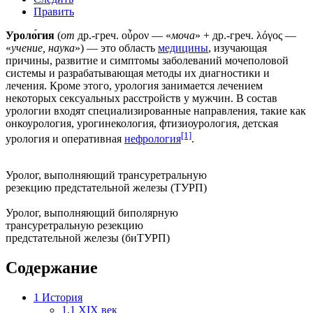
Править
Уроло́гия
(
от
др.-греч. οὖρον — «
моча
» + др.-греч. λόγος —
«
учение, наука
») — это область
медицины
, изучающая
причины, развитие и симптомы заболеваний мочеполовой
системы и разрабатывающая методы их диагностики и
лечения. Кроме этого, урология занимается лечением
некоторых сексуальных расстройств у мужчин. В состав
урологии входят специализированные направления, такие как
онкоурология
,
урогинекология
,
фтизиоурология
,
детская
[1]
урология
и оперативная
нефрология
.
Уролог, выполняющий трансуретральную
резекцию предстательной железы (ТУРП)
Уролог, выполняющий биполярную
трансуретральную резекцию
предстательной железы (биТУРП)
Содержание
1
История
1.1
XIX век