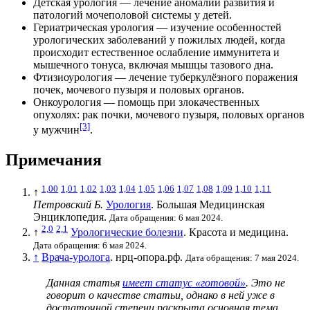
Детская урология
— лечение аномалий развития и
патологий мочеполовой системы у детей.
Гериатрическая урология
— изучение особенностей
урологических заболеваний у пожилых людей, когда
происходит естественное ослабление иммунитета и
мышечного тонуса, включая мышцы тазового дна.
Фтизиоурология
— лечение туберкулёзного поражения
почек, мочевого пузыря и половых органов.
Онкоурология
— помощь при злокачественных
опухолях: рак почки, мочевого пузыря, половых органов
[3]
у мужчин
.
Примечания
1,00
1,01
1,02
1,03
1,04
1,05
1,06
1,07
1,08
1,09
1,10
1,11
↑
Петровский Б.
Урология
. Большая Медицинская
Энциклопедия.
Дата обращения: 6 мая 2024.
2,0
2,1
↑
Урологические болезни
. Красота и медицина.
Дата обращения: 6 мая 2024.
↑
Врача-уролога
. нрц-опора.рф.
Дата обращения: 7 мая 2024.
Данная статья
имеет статус «готовой»
. Это не
говорит о
качестве статьи
, однако в ней уже в
достаточной степени раскрыта основная тема.