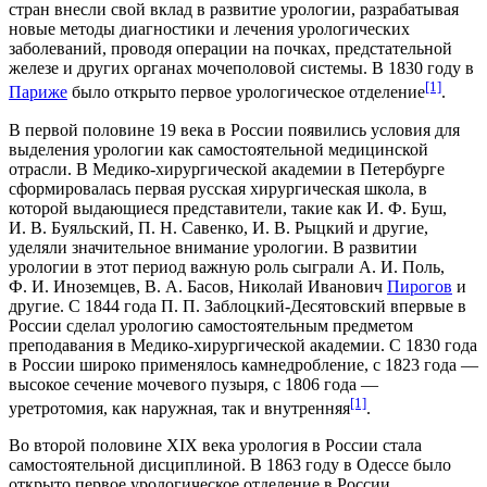
стран внесли свой вклад в развитие урологии, разрабатывая
новые методы диагностики и лечения урологических
заболеваний, проводя операции на почках, предстательной
железе и других органах мочеполовой системы. В
1830 году
в
[1]
Париже
было открыто первое урологическое отделение
.
В первой половине 19 века в России появились условия для
выделения урологии как самостоятельной медицинской
отрасли. В Медико-хирургической академии в Петербурге
сформировалась первая русская хирургическая школа, в
которой выдающиеся представители, такие как И. Ф. Буш,
И. В. Буяльский, П. Н. Савенко, И. В. Рыцкий и другие,
уделяли значительное внимание урологии. В развитии
урологии в этот период важную роль сыграли А. И. Поль,
Ф. И. Иноземцев, В. А. Басов, Николай Иванович
Пирогов
и
другие. С 1844 года П. П. Заблоцкий-Десятовский впервые в
России сделал урологию самостоятельным предметом
преподавания в Медико-хирургической академии. С 1830 года
в России широко применялось камнедробление, с 1823 года —
высокое сечение мочевого пузыря, с 1806 года —
[1]
уретротомия, как наружная, так и внутренняя
.
Во второй половине
XIX века
урология в России стала
самостоятельной дисциплиной. В
1863 году
в
Одессе
было
открыто первое урологическое отделение в России,