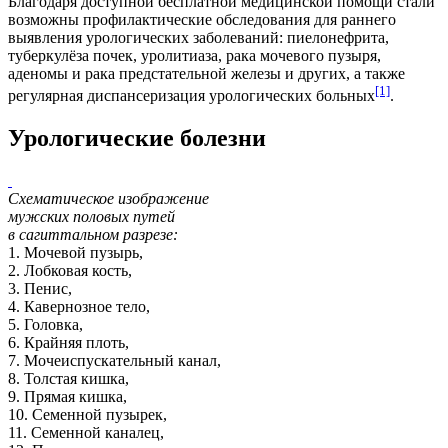
Благодаря доступной бесплатной медицинской помощи стали
возможны профилактические обследования для раннего
выявления урологических заболеваний:
пиелонефрита
,
туберкулёза почек
,
уролитиаза
, рака мочевого пузыря,
аденомы
и рака предстательной железы и других, а также
[1]
регулярная диспансеризация урологических больных
.
Урологические болезни
Схематическое изображение
мужских половых путей
в сагиттальном разрезе:
1. Мочевой пузырь,
2. Лобковая кость,
3. Пенис,
4. Кавернозное тело,
5. Головка,
6. Крайняя плоть,
7. Мочеиспускательный канал,
8. Толстая кишка,
9. Прямая кишка,
10. Семенной пузырек,
11. Семенной каналец,