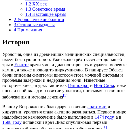
1.2
XX век
1.3
Советское время
1.4
Настоящее время
2
Урологические болезни
3
Основные разделы
4
Примечания
История
Урология, одна из древнейших медицинских специальностей,
имеет богатую историю. Уже около трёх тысяч лет до нашей
эры в
Египте
врачи умели диагностировать и удалять мочевые
камни, а также проводить
циркумцизию
. В папирусе Эберса
были описаны симптомы шистосоматоза мочевой системы и
проблемы задержки и недержания мочи. Известные
исторические фигуры, такие как
Гиппократ
и
Ибн-Сина
, тоже
внесли свой вклад в развитие урологии, описывая различные
[1]
заболевания и методы лечения
.
В эпоху Возрождения благодаря развитию
анатомии
и
хирургии
, урология стала активно развиваться. Первое в мире
надлобковое камнесечение было выполнено в
1474 году
, а в
1588 году
испанский врач Диас опубликовал первый
[1]
капитальный труд об урологических заболеваниях
.