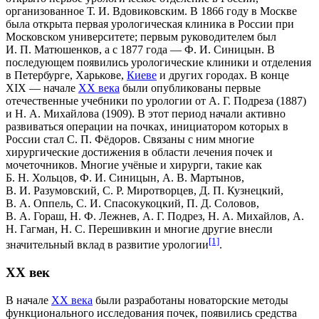
организованное
Т. И. Вдовиковским
. В
1866 году
в Москве
была открыта первая урологическая клиника в России при
Московском университете; первым руководителем был
И. П. Матюшенков
, а с
1877 года
—
Ф. И. Синицын
. В
последующем появились урологические клиники и отделения
в
Петербурге
,
Харькове
,
Киеве
и других городах. В конце
XIX
— начале
XX века
были опубликованы первые
отечественные учебники по урологии от
А. Г. Подреза
(
1887
)
и Н. А. Михайлова (
1909
). В этот период начали активно
развиваться операции на почках, инициатором которых в
России стал
С. П. Фёдоров
. Связаны с ним многие
хирургические достижения в области лечения почек и
мочеточников. Многие учёные и хирурги, такие как
Б. Н. Хольцов
,
Ф. И. Синицын
,
А. В. Мартынов
,
В. И. Разумовский
,
С. Р. Миротворцев
,
Д. П. Кузнецкий
,
В. А. Оппель
,
С. И. Спасокукоцкий
,
П. Д. Соловов
,
В. А. Гораш
,
Н. Ф. Лежнев
,
А. Г. Подрез
, Н. А. Михайлов, A.
Н. Гагман, Н. С. Перешивкин и многие другие внесли
[1]
значительный вклад в развитие урологии
.
XX век
В начале
XX века
были разработаны новаторские методы
функционального исследования почек, появились средства