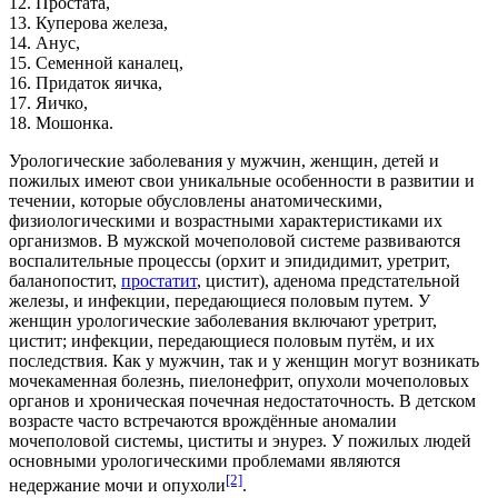
12. Простата,
13. Куперова железа,
14. Анус,
15. Семенной каналец,
16. Придаток яичка,
17. Яичко,
18. Мошонка.
Урологические заболевания у мужчин, женщин, детей и
пожилых имеют свои уникальные особенности в развитии и
течении, которые обусловлены анатомическими,
физиологическими и возрастными характеристиками их
организмов. В мужской мочеполовой системе развиваются
воспалительные процессы (
орхит
и
эпидидимит
,
уретрит
,
баланопостит
,
простатит
,
цистит
),
аденома предстательной
железы
, и инфекции, передающиеся половым путем. У
женщин урологические заболевания включают
уретрит
,
цистит
; инфекции, передающиеся половым путём, и их
последствия. Как у мужчин, так и у женщин могут возникать
мочекаменная болезнь
,
пиелонефрит
, опухоли мочеполовых
органов и хроническая почечная недостаточность. В детском
возрасте часто встречаются врождённые аномалии
мочеполовой системы, циститы и
энурез
. У пожилых людей
основными урологическими проблемами являются
[2]
недержание мочи и опухоли
.