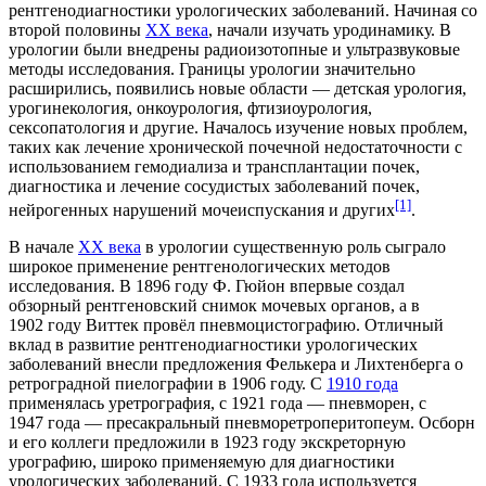
рентгенодиагностики урологических заболеваний. Начиная со
второй половины
XX века
, начали изучать уродинамику. В
урологии были внедрены радиоизотопные и ультразвуковые
методы исследования. Границы урологии значительно
расширились, появились новые области — детская урология,
урогинекология, онкоурология, фтизиоурология,
сексопатология и другие. Началось изучение новых проблем,
таких как лечение хронической почечной недостаточности с
использованием гемодиализа и трансплантации почек,
диагностика и лечение сосудистых заболеваний почек,
[1]
нейрогенных нарушений мочеиспускания и других
.
В начале
XX века
в урологии существенную роль сыграло
широкое применение рентгенологических методов
исследования. В
1896 году
Ф. Гюйон
впервые создал
обзорный рентгеновский снимок мочевых органов, а в
1902 году
Виттек провёл пневмоцистографию. Отличный
вклад в развитие рентгенодиагностики урологических
заболеваний внесли предложения Фелькера и Лихтенберга о
ретроградной пиелографии в
1906 году
. С
1910 года
применялась
уретрография
, с
1921 года
—
пневморен
, с
1947 года
— пресакральный пневморетроперитопеум. Осборн
и его коллеги предложили в
1923 году
экскреторную
урографию, широко применяемую для диагностики
урологических заболеваний. С
1933 года
используется