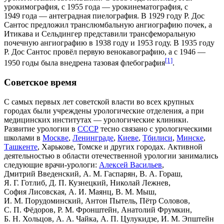
урокимография, с
1955 года
— урокинематография, с
1949 года
— антеградная пиелография. В
1929 году
Р. Дос
Сантос предложил транслюмбальную ангиографию почек, а
Итикава и
Сельдингер
представили трансфеморальную
почечную ангиографию в
1938 году
и
1953 году
. В
1935 году
Р. Дос Сантос провёл первую венокавографию, а с
1946
—
[1]
1950 годы
была внедрена тазовая флебография
.
Советское время
С самых первых лет советской власти во всех крупных
городах были учреждены урологические отделения, а при
медицинских институтах — урологические клиники.
Развитие урологии в
СССР
тесно связано с урологическими
школами в
Москве
,
Ленинграде
,
Киеве
,
Тбилиси
,
Минске
,
Ташкенте
,
Харькове
,
Томске
и других городах. Активной
деятельностью в области отечественной урологии занимались
следующие врачи-урологи:
Алексей Васильев
,
Дмитрий Введенский
, А. М. Гаспарян, В. А. Гораш,
Я. Г. Готлиб, Д. П. Кузнецкий,
Николай Лежнев
,
София Лисовская
, А. И. Маянц, В. М. Мыш,
И. М. Порудоминский,
Антон Пытель
,
Пётр Соловов
,
С. П. Фёдоров, Р. М. Фронштейн,
Анатолий Фрумкин
,
Б. Н. Хольцов, А. А. Чайка,
А. П. Цулукидзе
, И. М. Эпштейн