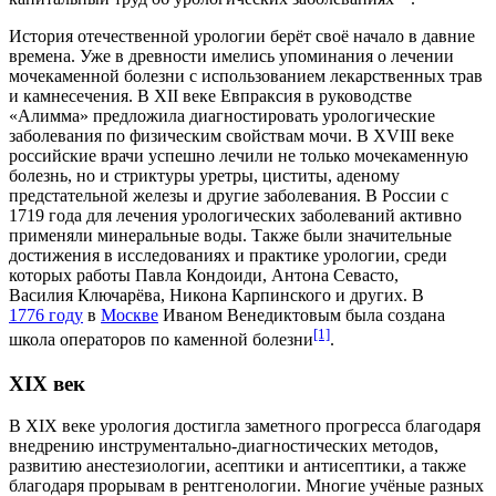
История отечественной урологии берёт своё начало в давние
времена. Уже в древности имелись упоминания о лечении
мочекаменной болезни с использованием лекарственных трав
и камнесечения. В
XII веке
Евпраксия в руководстве
«Алимма» предложила диагностировать урологические
заболевания по физическим свойствам мочи. В
XVIII веке
российские врачи успешно лечили не только мочекаменную
болезнь, но и стриктуры уретры, циститы, аденому
предстательной железы и другие заболевания. В России с
1719 года
для лечения урологических заболеваний активно
применяли минеральные воды. Также были значительные
достижения в исследованиях и практике урологии, среди
которых работы
Павла Кондоиди
,
Антона Севасто
,
Василия Ключарёва
,
Никона Карпинского
и других. В
1776 году
в
Москве
Иваном Венедиктовым
была создана
[1]
школа операторов по каменной болезни
.
XIX век
В
XIX веке
урология достигла заметного прогресса благодаря
внедрению инструментально-диагностических методов,
развитию анестезиологии, асептики и антисептики, а также
благодаря прорывам в рентгенологии. Многие учёные разных