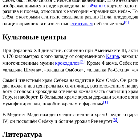
Себек был тесно связан с
небесными явлениями
. Его внезапны
изображавшимися в виде крокодила на
звёздных
картах; одно и
разлива и посева, относился к категории «праздников
неба
». Т
звёзд, с которыми египтяне связывали разлив
Нила
, плодородя
[6]
олицетворявших все известные
египтянам
небесные тела
.
Культовые центры
При фараонах
XII династии
, особенно при
Аменемхете III
, акт
в 170 километрах к юго-западу от cовременного
Каира
, находи
[7]
многочисленные мумии
крокодилов
. Кроме Фаюма, Себек по
«владыка Шмуна», «владыка Омбоса», «владыка Ра-Сехна», «в
Самый известный храм Себека находится в
Ком-Омбо
. Он рас
два входа и два центральных святилища, расположенных на д
Богу с головой крокодила отведена южная часть святилищ храм
Гору, и наоборот. В большом храме жрецы держали земное во
[1]
мумифицировали, подобно жрецам и
фараонам
.
В
Мединет Мади
находится единственный храм
Среднего царс
[8]
IV
; он посвящён Себеку и богине урожая
Рененутет
.
Литература