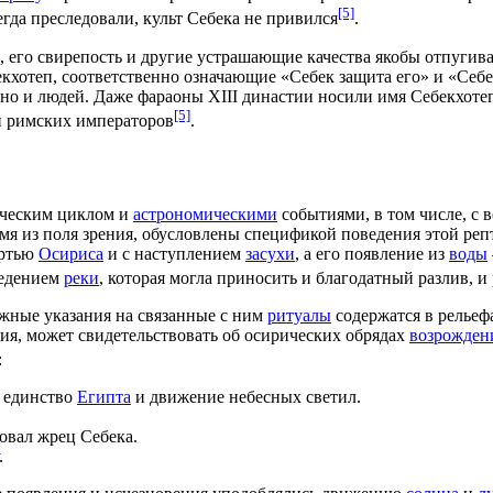
[5]
сегда преследовали, культ Себека не привился
.
 его свирепость и другие устрашающие качества якобы отпугива
отеп, соответственно означающие «Себек защита его» и «Себек
 но и людей. Даже
фараоны
XIII династии
носили имя Себекхотеп
[5]
и
римских
императоров
.
ьческим
циклом и
астрономическими
событиями, в том числе, с
в
я из поля зрения, обусловлены спецификой поведения этой
реп
ертью
Осириса
и с наступлением
засухи
, а его появление из
воды
ведением
реки
, которая могла приносить и благодатный разлив, 
жные указания на связанные с ним
ритуалы
содержатся в релье
ия, может свидетельствовать об осирических обрядах
возрожден
:
 единство
Египта
и движение небесных светил.
овал жрец Себека.
.