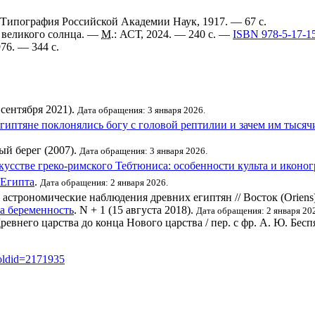
 Типография Российской Академии Наук, 1917. — 67 с.
 великого солнца. —
М.
: АСТ, 2024. — 240 с. —
ISBN 978-5-17-1
76. — 344 с.
 сентября 2021).
Дата обращения: 3 января 2026.
египтяне поклонялись богу с головой рептилии и зачем им тыся
ый берег (2007).
Дата обращения: 3 января 2026.
кусстве греко-римского Тебтюниса: особенности культа и иконо
 Египта
.
Дата обращения: 2 января 2026.
астрономические наблюдения древних египтян // Восток (Oriens
а беременность
. N + 1 (15 августа 2018).
Дата обращения: 2 января 20
ревнего царства до конца Нового царства / пер. с фр. А. Ю. Бесп
к&oldid=2171935