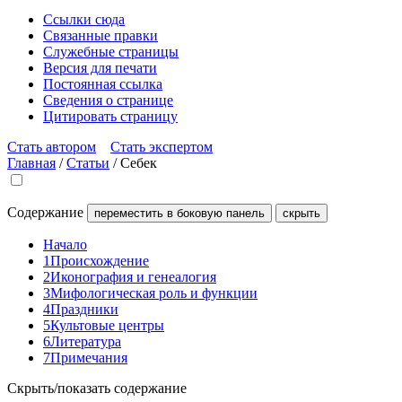
Ссылки сюда
Связанные правки
Служебные страницы
Версия для печати
Постоянная ссылка
Сведения о странице
Цитировать страницу
Стать автором
Стать экспертом
Главная
/
Статьи
/
Себек
Содержание
переместить в боковую панель
скрыть
Начало
1
Происхождение
2
Иконография и генеалогия
3
Мифологическая роль и функции
4
Праздники
5
Культовые центры
6
Литература
7
Примечания
Скрыть/показать содержание