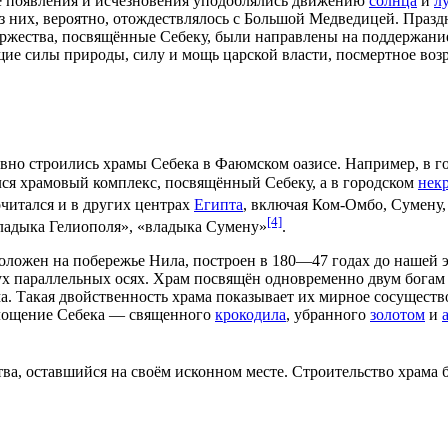
е появления и исчезновения уподоблялись движению
солнца
и
л
з них, вероятно, отождествлялось с
Большой Медведицей
. Празд
оржества, посвящённые Себеку, были направлены на поддержан
щие силы природы, силу и мощь царской власти, посмертное во
ивно строились храмы Себека в
Фаюмском оазисе
. Например, в г
лся храмовый комплекс, посвящённый Себеку, а в городском
нек
читался и в других центрах
Египта
, включая
Ком-Омбо
,
Сумену
[4]
ладыка Гелиополя», «владыка Сумену»
.
положен на побережье
Нила
, построен в 180—47 годах до нашей
вух параллельных осях. Храм посвящён одновременно двум бога
а. Такая двойственность храма показывает их мирное сосуществ
площение Себека — священного
крокодила
, убранного
золотом
и
тва
, оставшийся на своём исконном месте. Строительство храма