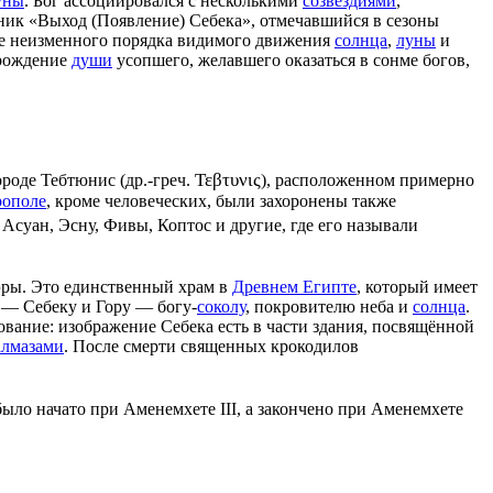
уны
. Бог ассоциировался с несколькими
созвездиями
,
ник «Выход (Появление) Себека», отмечавшийся в сезоны
ие неизменного порядка видимого движения
солнца
,
луны
и
зрождение
души
усопшего, желавшего оказаться в
сонме богов
,
Τεβτυνις
ороде
Тебтюнис
(
др.-греч.
), расположенном примерно
рополе
, кроме человеческих, были захоронены также
,
Асуан
,
Эсну
,
Фивы
,
Коптос
и другие, где его называли
 эры. Это единственный храм в
Древнем Египте
, который имеет
м — Себеку и
Гору
— богу-
соколу
, покровителю неба и
солнца
.
ование: изображение Себека есть в части здания, посвящённой
алмазами
. После смерти священных крокодилов
 было начато при
Аменемхете III
, а закончено при
Аменемхете