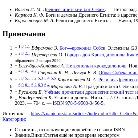
Волков И. М.
Древнеегипетский бог Себек
. — Петроград:
Карлова К. Ф.
Боги и демоны Древнего Египта: в царстве
Коростовцев М. А.
Религия древнего Египта. — Наука, 19
Примечания
1,0
1,1
↑
Ефремова Э.
Бог—крокодил Себек
. Элементы (23
2,0
2,1
↑
Переверзева О.
Город гадов Крокодилополь: Как 
обращения: 2 января 2026.
↑
Беззубцев-Кондаков А.
Петрополь и крокодилополь
. Нов
4,0
4,1
4,2
↑
Гаврилин К. Н., Левчук Е. В.
Образ Собека в ис
5,0
5,1
5,2
5,3
5,4
5,5
↑
Коростовцев М. А.
Религия Древнего
6,0
6,1
6,2
6,3
6,4
↑
Миронова А. В.
Праздники бога Себека и 
↑
Русакова Е.
Учёные прочитали древнеегипетский тест н
↑
Вандерслейен К.
Египет и долина Нила. Т. 2: От конца Д
2023. — 704 с. —
ISBN 978-5-9500-3456-5
.
Источник —
https://znanierussia.ru/articles/index.php?title=Себе
Категории
:
Страницы, использующие волшебные ссылки ISBN
Знание.Вики:Статья ещё не проверена экспертом