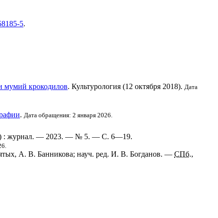
58185-5
.
чи мумий крокодилов
. Культурология (12 октября 2018).
Дата
графии
.
Дата обращения: 2 января 2026.
) : журнал. — 2023. —
№ 5
. —
С. 6—19
.
26.
ятых, А. В. Банникова; науч. ред. И. В. Богданов. —
СПб.
,