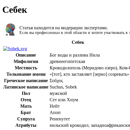
Себек
Статья находится на модерации экспертами.
Если вы профессионал в этой области и хотите участвовать в
Себек
Описание
Бог воды и разлива Нила
Мифология
древнеегипетская
Местность
Крокодилополь
(
Меридово озеро
),
Ком-
Толкование имени
«[тот], кто заставляет [зерно] созревать»
Греческое написание
Σοῦχος
Латинское написание
Suchus, Sobek
Пол
мужской
Отец
Сет
или
Хнум
Мать
Нейт
Брат
Апоп
Супруга
Рененутет
Атрибуты
нильский крокодил
,
западноафрикански