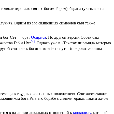
символизировало связь с богом
Гором
),
барана
(указывая на
олучия). Одним из его священных символов был также
и бог
Сет
— брат
Осириса
. По другой версии Собек был
[4]
ожества Геб и Нут
. Однако уже в «Текстах
пирамид
» матерью
пругой считалась богиня-змея
Рененутет
(покровительница
 помощи в трудных жизненных положениях. Считалось также,
 помощником бога
Ра
в его борьбе с силами мрака. Таким же он
енится в различии локальных отношений к
крокодилу
, который