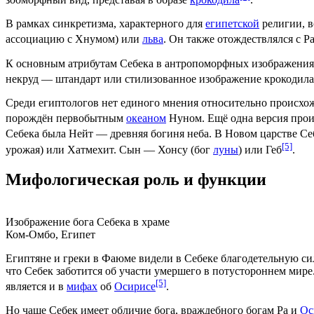
В рамках синкретизма, характерного для
египетской
религии, в
ассоциацию с
Хнумом
) или
льва
. Он также отождествлялся с
Р
К основным атрибутам Себека в антропоморфных изображениях 
некруд — штандарт или стилизованное изображение крокодила
Среди египтологов нет единого мнения относительно происхо
порождён первобытным
океаном
Нуном. Ещё одна версия проис
Себека была Нейт — древняя богиня неба. В
Новом царстве
Себ
[5]
урожая) или
Хатмехит
. Сын —
Хонсу
(бог
луны
) или
Геб
.
Мифологическая роль и функции
Изображение бога Себека в храме
Ком-Омбо, Египет
Египтяне и греки в
Фаюме
видели в Себеке благодетельную си
что Себек заботится об участи умершего в
потустороннем мире
[5]
является и в
мифах
об
Осирисе
.
Но чаще Себек имеет обличие бога, враждебного богам
Ра
и
Ос