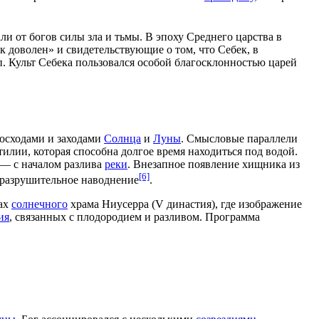
ли от богов силы зла и тьмы. В эпоху
Среднего царства
в
 доволен» и свидетельствующие о том, что Себек, в
. Культ Себека пользовался особой благосклонностью царей
осходами
и заходами
Солнца
и
Луны
. Смысловые параллели
тилии
, которая способна долгое время находиться под водой.
— с началом разлива
реки
. Внезапное появление хищника из
[6]
и разрушительное наводнение
.
фах
солнечного
храма Ниусерра (
V династия
), где изображение
ия
, связанных с
плодородием
и
разливом
. Программа