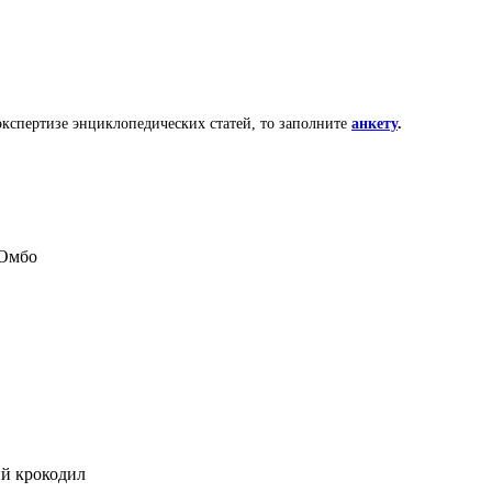
 экспертизе энциклопедических статей, то заполните
анкету
.
Омбо
й крокодил