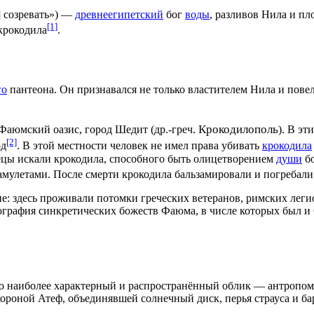
о] созревать») —
древнеегипетский
бог
воды
, разливов
Нила
и
пл
[1]
крокодила
.
го
пантеона. Он признавался не только властителем
Нила
и повел
Крокодилополь
Фаюмский оазис
, город
Шедит
(
др.-греч.
). В эт
[2]
од
. В этой местности человек не имел права убивать
крокодила
рецы искали крокодила, способного быть олицетворением
души
бо
 амулетами. После смерти крокодила
бальзамировали
и погребали
ие: здесь проживали потомки
греческих
ветеранов,
римских
леги
нография синкретических божеств
Фаюма
, в числе которых был 
о наиболее характерный и распространённый облик — антропо
короной Атеф, объединявшей солнечный диск, перья
страуса
и
ба