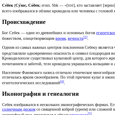
Се́бек
(
Су́хос, Со́бек
;
егип.
Sbk
— «[тот], кто заставляет [зерн
всего изображался в облике
крокодила
или человека с головой 
Происхождение
Бог Себек — один из древнейших и основных богов
египетско
[2]
божеством, олицетворяющим
время
,
вечность
.
Одним из самых важных центров поклонения Себеку является
представляли одновременно опасность и символ плодородия в
Крокодилополе
существовал культовой центр, для которого ж
почитанием и заботой, тело крокодила украшалось кольцами и
Население
Фаюмского оазиса
отличало этническое многообраз
отличалась ярким своеобразием. По этой причине культ и ико
[4]
египтологических исследований
.
Иконография и генеалогия
Себек изображался в нескольких
иконографических
формах. Ег
солнечным диском
со священной
коброй
(уреем) или сложной 
[5]
зооморфный вид, представая в образе
крокодила
.