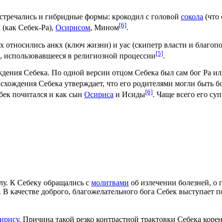
стречались и гибридные формы: крокодил с головой
сокола
(что 
[6]
а
(как Себек-Ра),
Осирисом
, Мином
.
относились анкх (ключ жизни) и уас (
скипетр
власти и благоп
[5]
, использовавшееся в религиозной процессии
.
ждения Себека. По одной версии отцом Себека был сам бог
Ра
ил
хождения Себека утверждает, что его родителями могли быть б
[6]
ек почитался и как сын
Осириса
и
Исиды
. Чаще всего его су
лу. К Себеку обращались с
молитвами
об излечении болезней, о
. В качестве доброго, благожелательного бога Себек выступает
ирису
. Причина такой резко контрастной трактовки Себека кор