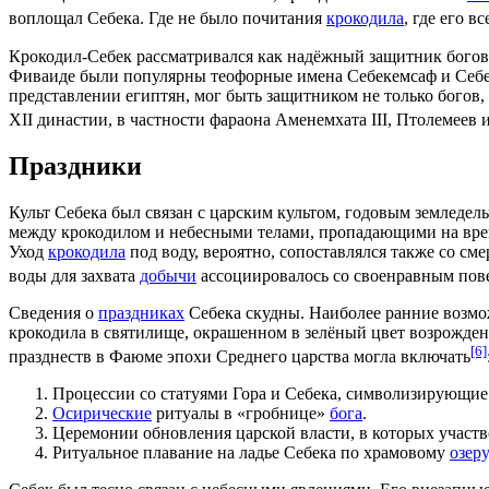
воплощал Себека. Где не было почитания
крокодила
, где его в
Крокодил-Себек рассматривался как надёжный защитник богов,
Фиваиде
были популярны теофорные имена Себекемсаф и Себекх
представлении египтян, мог быть защитником не только богов,
XII династии
, в частности фараона
Аменемхата III
,
Птолемеев
Праздники
Культ Себека был связан с царским культом, годовым
земледел
между крокодилом и небесными телами, пропадающими на врем
Уход
крокодила
под воду, вероятно, сопоставлялся также со см
воды для захвата
добычи
ассоциировалось со своенравным по
Сведения о
праздниках
Себека скудны. Наиболее ранние возмо
крокодила в святилище, окрашенном в зелёный цвет возрожден
[6]
празднеств в Фаюме эпохи
Среднего царства
могла включать
Процессии со статуями
Гора
и Себека, символизирующие
Осирические
ритуалы в «гробнице»
бога
.
Церемонии обновления царской власти, в которых участв
Ритуальное плавание на ладье Себека по храмовому
озеру