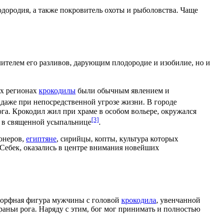
одородия
, а также покровитель
охоты
и
рыболовства
. Чаще
ителем его разливов, дарующим плодородие и изобилие, но и
их регионах
крокодилы
были обычным явлением и
даже при непосредственной угрозе жизни. В городе
га. Крокодил жил при храме в особом вольере, окружался
[3]
 в священной усыпальнице
.
онеров,
египтяне
,
сирийцы
,
копты
, культура которых
и Себек, оказались в центре внимания новейших
морфная фигура мужчины с головой
крокодила
, увенчанной
раньи рога
. Наряду с этим, бог мог принимать и полностью