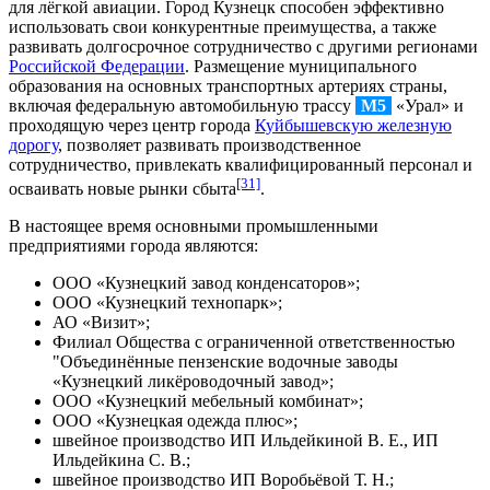
для лёгкой авиации. Город Кузнецк способен эффективно
использовать свои конкурентные преимущества, а также
развивать долгосрочное сотрудничество с другими регионами
Российской Федерации
. Размещение муниципального
образования на основных транспортных артериях страны,
включая федеральную автомобильную трассу
М5
«Урал» и
проходящую через центр города
Куйбышевскую железную
дорогу
, позволяет развивать производственное
сотрудничество, привлекать квалифицированный персонал и
[31]
осваивать новые рынки сбыта
.
В настоящее время основными промышленными
предприятиями города являются:
ООО «
Кузнецкий завод конденсаторов
»;
ООО «Кузнецкий технопарк»;
АО «Визит»;
Филиал Общества с ограниченной ответственностью
"Объединённые пензенские водочные заводы
«Кузнецкий ликёроводочный завод»;
ООО «Кузнецкий мебельный комбинат»;
ООО «Кузнецкая одежда плюс»;
швейное производство ИП Ильдейкиной В. Е., ИП
Ильдейкина С. В.;
швейное производство ИП Воробьёвой Т. Н.;