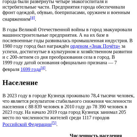
города были развёрнуты четыре эвакогоспиталя и
истребительные части. Предприятия города обеспечивали
фронт одеждой, обувью, боеприпасами, оружием и военным
[4]
снаряжением
.
В годы
Великой Отечественной войны
в город эвакуировали
машиностроительные предприятия. А на их базе в
послевоенные годы развивалась промышленная индустрия. В
1980 году
город был награждён
орденом «Знак Почёта»
за
успехи, достигнутые в культурном и хозяйственном развитии
и с 200-летием со дня преобразования села в город. В
1999 году
датой основания официально признана —
7
[4]
февраля
1699 года
.
Население
В
2023 году
в городе Кузнецк проживало 78,4 тысячи человек,
что является результатом стабильного снижения численности
населения с 88 839 человек в
2010 году
до 78 390 человек в
2023 году
. На начало
2019 года
город Кузнецк занимал 205
место по численности жителей среди 1117 городов
[5]
Российской Федерации
.
Численность населения