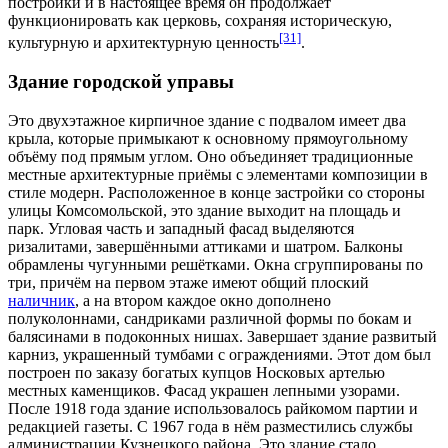
постройки и в настоящее время он продолжает
функционировать как церковь, сохраняя историческую,
[31]
культурную и архитектурную ценность
.
Здание городской управы
Это двухэтажное кирпичное здание с подвалом имеет два
крыла, которые примыкают к основному прямоугольному
объёму под прямым углом. Оно объединяет традиционные
местные архитектурные приёмы с элементами композиции в
стиле модерн
. Расположенное в конце застройки со стороны
улицы Комсомольской, это здание выходит на площадь и
парк. Угловая часть и западный фасад выделяются
ризалитами, завершёнными аттиками и шатром. Балконы
обрамлены чугунными решётками. Окна сгруппированы по
три, причём на первом этаже имеют общий плоский
наличник
, а на втором каждое окно дополнено
полуколоннами,
сандриками
различной формы по бокам и
балясинами в подоконных нишах
.
Завершает здание развитый
карниз, украшенный тумбами с ограждениями. Этот дом был
построен по заказу богатых купцов Носковых артелью
местных каменщиков. Фасад украшен
лепными узорами
.
После
1918 года
здание использовалось райкомом партии и
редакцией газеты. С
1967 года
в нём разместились службы
администрации Кузнецкого района. Это здание стало