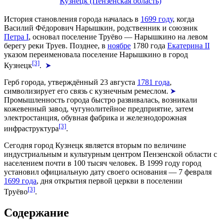
Кузнецк (Пензенская область)
История становления города началась в
1699 году
, когда
Василий Фёдорович Нарышкин
, родственник и союзник
Петра I
, основал поселение Труёво — Нарышкино на левом
берегу реки Труев. Позднее, в
ноябре
1780 года
Екатерина II
указом переименовала поселение
Нарышкино
в город
[3]
Кузнецк
.
Герб города, утверждённый
23 августа
1781 года
,
символизирует его связь с кузнечным ремеслом.
Промышленность
города быстро развивалась, возникали
кожевенный завод,
чугунолитейное предприятие
, затем
электростанция, обувная фабрика и железнодорожная
[3]
инфраструктура
.
Сегодня город Кузнецк является вторым по величине
индустриальным и культурным центром Пензенской области с
населением почти в 100 тысяч человек. В
1999 году
город
установил официальную дату своего основания —
7 февраля
1699 года
, дня открытия первой церкви в поселении
[3]
Труёво
.
Содержание