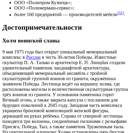
ООО «Полипром Кузнецк»;
ООО «Полимермаш-сервис»;
[31]
более 160 предприятий — производителей мебели
.
Достопримечательности
Холм воинской славы
9 мая
1975 года
был открыт уникальный мемориальный
комплекс в
России
в честь 30-летия Победы. Известные
скульптор П. А. Талько и архитектор Е. П. Линцбах создали
удивительный памятник
ландшафтной архитектуры
,
объединяющий мемориальный ансамбль с тройной
скульптурной группой воинов из гранита, окружённых
знаменем Победы. Лестница ведёт на вершину холма, где
расположены могилы и величественная скульптурная группа
трёх воинов из гранита. У основания памятника горит
Вечный огонь
, а также закрыта капсула с посланием для
будущих поколений к
2045 году
. Западная часть комплекса
украшена бронзовой композицией женской фигуры,
держащей на руках ребёнка. Справа от северной лестницы
находятся три колонны, соединённые пилонами с рельефами
Присяга, Победа, Тыл, а также памятник
Труженикам тыла
.
На центральной площадке Холма установлены пять бюстов