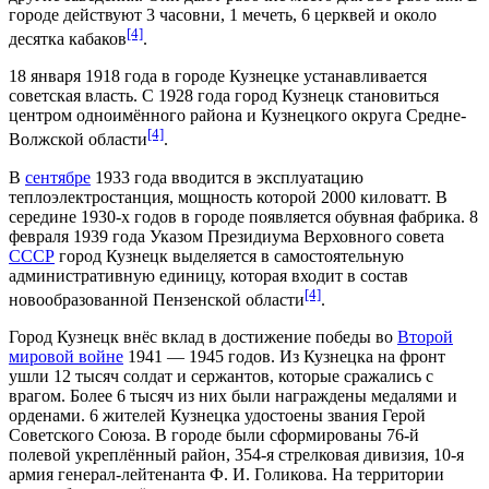
городе действуют 3 часовни, 1 мечеть, 6 церквей и около
[4]
десятка кабаков
.
18 января
1918 года
в городе Кузнецке устанавливается
советская власть. С
1928 года
город Кузнецк становиться
центром одноимённого района и Кузнецкого округа Средне-
[4]
Волжской области
.
В
сентябре
1933 года
вводится в эксплуатацию
теплоэлектростанция, мощность которой 2000 киловатт. В
середине
1930-х годов
в городе появляется обувная фабрика.
8
февраля
1939 года
Указом Президиума Верховного совета
СССР
город Кузнецк выделяется в самостоятельную
административную единицу, которая входит в состав
[4]
новообразованной
Пензенской области
.
Город Кузнецк внёс вклад в достижение победы во
Второй
мировой войне
1941
—
1945 годов
. Из Кузнецка на фронт
ушли 12 тысяч солдат и сержантов, которые сражались с
врагом. Более 6 тысяч из них были награждены медалями и
орденами. 6 жителей Кузнецка удостоены звания
Герой
Советского Союза
. В городе были сформированы 76-й
полевой укреплённый район, 354-я стрелковая дивизия, 10-я
армия генерал-лейтенанта Ф. И. Голикова. На территории