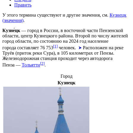
Править
У этого термина существуют и другие значения, см.
Кузнецк
(значения)
.
Кузне́цк
— город в России, в восточной части
Пензенской
области
, центр Кузнецкого района. Второй по числу жителей
город области, по состоянию на
2024 год
население
[1]
города составляет 76 753
человек.
Расположен на реке
Труёв
(приток реки
Сура
), в 105 километрах от
Пензы
.
Железнодорожная станция проходит через автодорога
[2]
Пенза —
Тольятти
.
Город
Кузнецк