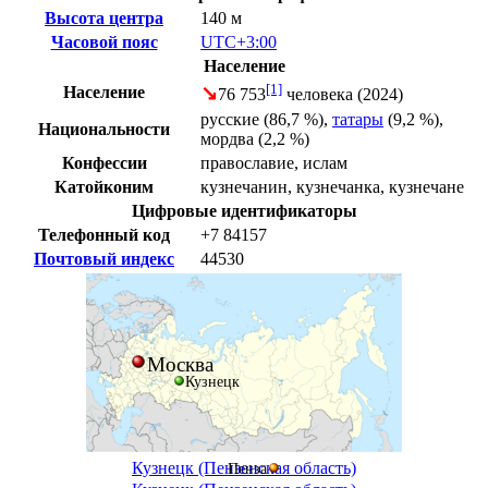
Высота центра
140 м
Часовой пояс
UTC+3:00
Население
[1]
↘
Население
76 753
человека (2024)
русские
(86,7 %),
татары
(9,2 %),
Национальности
мордва
(2,2 %)
Конфессии
православие
,
ислам
Катойконим
кузнечанин, кузнечанка, кузнечане
Цифровые идентификаторы
Телефонный код
+7 84157
Почтовый индекс
44530
Москва
Кузнецк
Кузнецк (Пензенская область)
Пенза