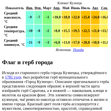
Климат Кузнецк
Показатель
Янв.
Фев.
Март
Апр.
Май
Июнь
Июль
Авг.
Сен.
Средний
максимум,
−9
−7
−1
+10,0
+18,0
+22,0
+25,0
+24,0
+16,0
°C
Средняя
температура,
−10
−8
−2
+8,0
+15,5
+19,5
+22,5
+21,0
+13,5
°C
Средний
−11
−9
−3
+6,0
+13,0
+17,0
+20,0
+18,0
+11,0
минимум, °C
Источник:
Погода
Флаг и герб города
Исходя из старинного герба города Кузнецка, утверждённого
в
1781 году
, был разработан герб муниципального
образования «Город Кузнецк». Описание оригинального герба
представлено следующим образом: в верхней части щита
изображён герб Саратова, а в нижней — наковальня, клещи и
молоток на красном фоне. Эти элементы символизируют
кузнецов, чьё ремесло навсегда оставило отпечаток в жизни и
имени города. Красный цвет поля герба ассоциируется с
мужеством, самоотверженностью, красотой, справедливой