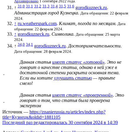
Архивировано
1 сентября 2022 года.
31,0
31,1
31,2
31,3
31,4
31,5
31,6
↑
gorodkuzneck.ru
.
Администрация город Кузнецка
.
Дата обращения: 22 февраля
2024.
↑
ru.weatherspark.com
.
Климат, погода по месяцам
.
Дата
обращения: 22 февраля 2024.
↑
gorodkuzneck.ru
.
Символика
.
Дата обращения: 25 марта
2024.
34,0
34,1
↑
gorodkuzneck.ru
.
Достопримечательности
.
Дата обращения: 28 февраля 2024.
Данная статья
имеет статус «готовой»
. Это не
говорит о
качестве статьи
, однако в ней уже в
достаточной степени раскрыта основная тема.
Если вы хотите
улучшить статью
— правьте
смело!
Данная статья
имеет статус «проверенной»
. Это
говорит о том, что статья была проверена
экспертом
Источник —
https://znanierussia.ru/articles/index.php?
title=Кузнецк&oldid=1881105
Последний раз редактировалась 30 сентября 2024 в 14:39