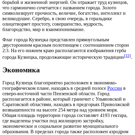
борьбой и жизненной энергией. Он отражает труд кузнецов,
что гармонично сочетается с названием города. Золото
символизирует прочность, величие, богатство, интеллект и
великодушие. Серебро, в свою очередь, в геральдике
олицетворяет простоту, совершенство, мудрость,
благородство, мир и взаимопонимание.
Флаг города Кузнецка представлен прямоугольным
двусторонним красным полотнищем с соотношением сторон
2:3. На его нижнем краю располагаются изображения герба
[33]
города Кузнецка, продолжающие историческую традицию
.
Экономика
Город Кузнецк благоприятно расположен в экономико-
географическом плане, находясь в средней полосе
России
в
северо-восточной части
Пензенской области. Город
располагается в районе, который граничит с Ульяновской и
Саратовской областями
, находясь в предгорьях
Приволжской
возвышенности
на высоте 254 метра над уровнем моря.
Общая площадь территории города составляет 4193 гектара,
где выделены участки под жилищную застройку,
экономическое и социальное развитие муниципального
образования. В пределах города также расположен
аэродром