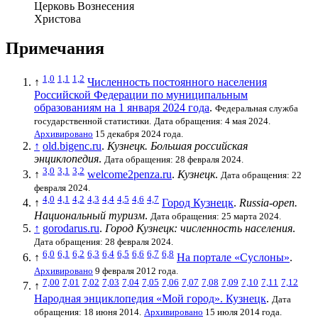
Церковь Вознесения
Христова
Примечания
1,0
1,1
1,2
↑
Численность постоянного населения
Российской Федерации по муниципальным
образованиям на 1 января 2024 года
.
Федеральная служба
государственной статистики
.
Дата обращения: 4 мая 2024.
Архивировано
15 декабря 2024 года.
↑
old.bigenc.ru
.
Кузнецк. Большая российская
энциклопедия
.
Дата обращения: 28 февраля 2024.
3,0
3,1
3,2
↑
welcome2penza.ru
.
Кузнецк
.
Дата обращения: 22
февраля 2024.
4,0
4,1
4,2
4,3
4,4
4,5
4,6
4,7
↑
Город Кузнецк
.
Russia-open.
Национальный туризм
.
Дата обращения: 25 марта 2024.
↑
gorodarus.ru
.
Город Кузнецк: численность населения
.
Дата обращения: 28 февраля 2024.
6,0
6,1
6,2
6,3
6,4
6,5
6,6
6,7
6,8
↑
На портале «Суслоны»
.
Архивировано
9 февраля 2012 года.
7,00
7,01
7,02
7,03
7,04
7,05
7,06
7,07
7,08
7,09
7,10
7,11
7,12
↑
Народная энциклопедия «Мой город». Кузнецк
.
Дата
обращения: 18 июня 2014.
Архивировано
15 июля 2014 года.