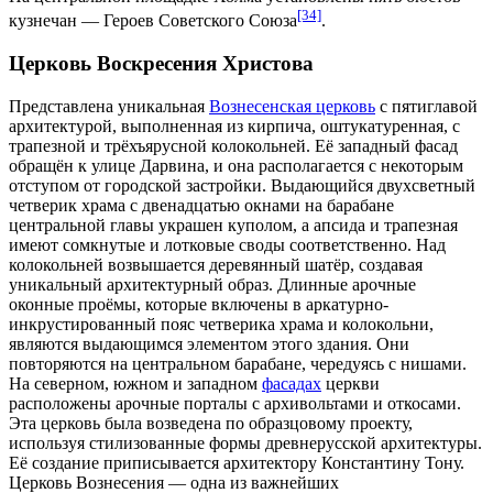
[34]
кузнечан —
Героев Советского Союза
.
Церковь Воскресения Христова
Представлена уникальная
Вознесенская церковь
с пятиглавой
архитектурой, выполненная из кирпича, оштукатуренная, с
трапезной и трёхъярусной
колокольней.
Её западный фасад
обращён к улице Дарвина, и она располагается с некоторым
отступом от городской застройки. Выдающийся двухсветный
четверик храма с двенадцатью окнами на барабане
центральной главы украшен куполом, а апсида и трапезная
имеют сомкнутые и
лотковые своды
соответственно. Над
колокольней возвышается деревянный шатёр, создавая
уникальный архитектурный образ. Длинные арочные
оконные проёмы, которые включены в аркатурно-
инкрустированный пояс четверика
храма
и колокольни,
являются выдающимся элементом этого здания. Они
повторяются на центральном барабане, чередуясь с нишами.
На северном, южном и западном
фасадах
церкви
расположены арочные порталы с архивольтами и откосами.
Эта церковь была возведена по образцовому проекту,
используя стилизованные формы древнерусской архитектуры.
Её создание приписывается архитектору
Константину Тону
.
Церковь Вознесения — одна из важнейших