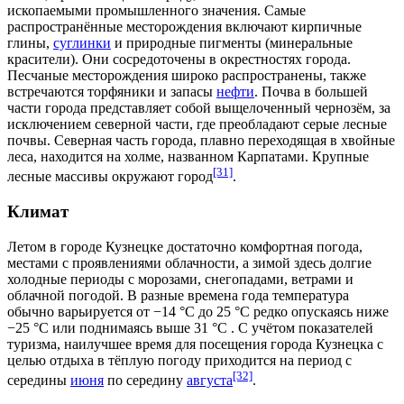
ископаемыми
промышленного значения. Самые
распространённые
месторождения
включают кирпичные
глины,
суглинки
и природные пигменты (минеральные
красители). Они сосредоточены в окрестностях города.
Песчаные месторождения широко распространены, также
встречаются торфяники и запасы
нефти
. Почва в большей
части города представляет собой выщелоченный чернозём, за
исключением северной части, где преобладают серые лесные
почвы. Северная часть города, плавно переходящая в хвойные
леса, находится на холме, названном Карпатами. Крупные
[31]
лесные массивы окружают город
.
Климат
Летом в городе Кузнецке достаточно комфортная погода,
местами с проявлениями
облачности
, а зимой здесь долгие
холодные периоды с морозами, снегопадами, ветрами и
облачной погодой. В разные времена года температура
обычно варьируется от −14 °C до 25 °C редко опускаясь ниже
−25 °C или поднимаясь выше 31 °C . С учётом показателей
туризма
, наилучшее время для посещения города Кузнецка с
целью отдыха в тёплую погоду приходится на период с
[32]
середины
июня
по середину
августа
.