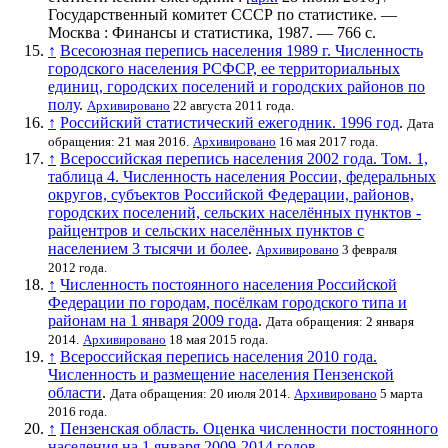
Государственный комитет СССР по статистике
. —
Москва : Финансы и статистика, 1987. — 766 с.
↑
Всесоюзная перепись населения 1989 г. Численность
городского населения РСФСР, ее территориальных
единиц, городских поселений и городских районов по
полу
.
Архивировано
22 августа 2011 года.
↑
Российский статистический ежегодник. 1996 год
.
Дата
обращения: 21 мая 2016.
Архивировано
16 мая 2017 года.
↑
Всероссийская перепись населения 2002 года. Том. 1,
таблица 4. Численность населения России, федеральных
округов, субъектов Российской Федерации, районов,
городских поселений, сельских населённых пунктов -
райцентров и сельских населённых пунктов с
населением 3 тысячи и более
.
Архивировано
3 февраля
2012 года.
↑
Численность постоянного населения Российской
Федерации по городам, посёлкам городского типа и
районам на 1 января 2009 года
.
Дата обращения: 2 января
2014.
Архивировано
18 мая 2015 года.
↑
Всероссийская перепись населения 2010 года.
Численность и размещение населения Пензенской
области
.
Дата обращения: 20 июля 2014.
Архивировано
5 марта
2016 года.
↑
Пензенская область. Оценка численности постоянного
населения на 1 января 2009-2014 годов