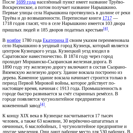
После
1699 года
населённый пункт имеет название Труёво-
Воскресенское, а потом получает название Нарышкино.
Первые улицы села Нарышкина протянулись в долине от реки
Труёва и до возвышенности. Переписные книги
1717
—
1718 годов
гласят, что в селе Нарышкино имеется 103 двора
[4]
пришлых людей и 185 дворов податных крестьян
.
В
ноябре
1780 года
Екатерина II
своим указом переименовала
село Нарышкино в уездный город Кузнецк, который является
центром Кузнецкого уезда. Кузнецкий уезд входил в
Саратовское наместничество. В
1874 году
через город
проходит Моршанско-Сызранская железная дорога. В
1890 году
эту железную дорогу включают в состав Сызрано-
Вяземскую железную дорогу. Здание вокзала построено из
дерева. Каменное здание вокзала начинает строится только в
период Первой Мировой войны, которое действует по-
настоящее время, начиная с
1913 года
. Промышленность в
городе быстро развивается за счёт старинных ремёсел. В
городе появляется чугунолитейное предприятие и
[4]
кожевенный завод
.
К концу
XIX века
в Кузнецке насчитывается 17 тысяч
человек, а также 63 кожевни, 30 верёвочно-шпагатных и
овчинных, 6 маслобойных, 1 чугунолитейное предприятие и
другие заведения. Они дают рабочие место для 530 рабочих. В