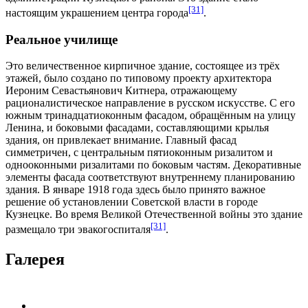
[31]
настоящим украшением центра города
.
Реальное училище
Это величественное кирпичное здание, состоящее из трёх
этажей, было создано по типовому проекту архитектора
Иероним Севастьянович Китнера
, отражающему
рационалистическое направление в
русском искусстве
. С его
южным тринадцатиоконным фасадом, обращённым на улицу
Ленина, и боковыми фасадами, составляющими крылья
здания, он привлекает внимание. Главный фасад
симметричен, с центральным пятиоконным ризалитом и
однооконными ризалитами по боковым частям. Декоративные
элементы фасада соответствуют внутреннему планированию
здания. В январе
1918 года
здесь было принято важное
решение об установлении Советской власти в городе
Кузнецке. Во время
Великой Отечественной войны
это здание
[31]
размещало три
эвакогоспиталя
.
Галерея