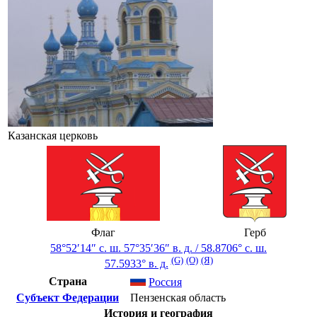
Казанская церковь
Флаг
Герб
58°52′14″ с. ш.
57°35′36″ в. д.
/
58.8706° с. ш.
(G)
(O)
(Я)
57.5933° в. д.
Страна
Россия
Субъект Федерации
Пензенская область
История и география