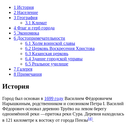
1
История
2
Население
3
География
3.1
Климат
4
Флаг и герб города
5
Экономика
6
Достопримечательности
6.1
Холм воинской славы
6.2
Церковь Воскресения Христова
6.3
Казанская церковь
6.4
Здание городской управы
6.5
Реальное училище
7
Галерея
8
Примечания
История
Город был основан в
1699 году
Василием Фёдоровичем
Нарышкиным, родственником и союзником Петра I. Василий
Фёдорович основал деревню Труёво на левом берегу
одноимённой реки —притока реки Сура. Деревня находилась
[4]
в 121 километре к востоку от города
Пензы
.