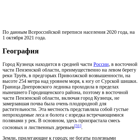
По данным
Всероссийской переписи населения 2020 года
, на
1 октября
2021 года
.
География
Город Кузнецк находится в средней части
России
, в восточной
части
Пензенской области
, преимущественно на левом берегу
реки Труёв, в предгорьях
Приволжской возвышенности
, на
высоте 254 метра над уровнем моря, к югу от Сурской шишки.
Граница Днепровского ледника проходила в пределах
нынешнего
Городищенского района
, поэтому в восточной
части Пензенской области, включая город Кузнецк, не
замерзавшая почва была очень плодородной для
растительности
. Эта местность представляла собой густые
непроходимые леса и болота с изредка встречающимися
полянами у рек. В основном, здесь произрастала смесь
[31]
сосновых и лиственных деревьев
.
Земли, прилегающие к городу, не богаты
полезными