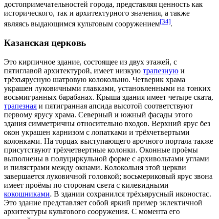
достопримечательностей города, представляя
ценность
как
исторического, так и архитектурного значения, а также
[34]
являясь выдающимся культовым сооружением
.
Казанская церковь
Это кирпичное здание, состоящее из двух этажей, с
пятиглавой архитектурой
, имеет низкую
трапезную
и
трёхъярусную шатровую колокольню. Четверик храма
украшен луковичными главками, установленными на тонких
восьмигранных барабанах. Крыша здания имеет четыре ската,
трапезная
и пятигранная апсида высотой соответствуют
первому ярусу храма. Северный и южный фасады этого
здания симметричны относительно входов. Верхний ярус без
окон украшен карнизом с лопатками и трёхчетвертыми
колонками. На торцах выступающего арочного портала также
присутствуют трёхчетвертные колонки. Оконные проёмы
выполнены в
полуциркульной форме
с архивольтами углами
и пилястрами между окнами. Колокольня этой церкви
завершается луковичной головкой; восьмериковый ярус звона
имеет проёмы по сторонам света с килевидными
кокошниками
. В здании сохранился трёхъярусный
иконостас
.
Это здание представляет собой яркий пример эклектичной
архитектуры культового сооружения. С момента его