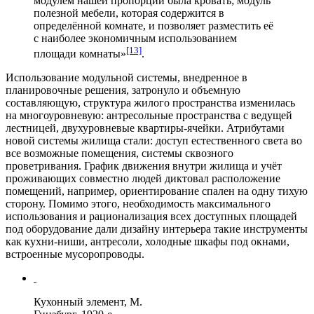
модулем нашей пропорции была кровать; модуль
полезной мебели, которая содержится в
определённой комнате, и позволяет разместить её
с наиболее экономичным использованием
[13]
площади комнаты»
.
Использование модульной системы, внедренное в
планировочные решения, затронуло и объемную
составляющую, структура жилого пространства изменилась
на многоуровневую: антресольные пространства с ведущей
лестницей, двухуровневые квартиры-ячейки. Атрибутами
новой системы жилища стали: доступ естественного света во
все возможные помещения, системы сквозного
проветривания. График движения внутри жилища и учёт
проживающих совместно людей диктовал расположение
помещений, например, ориентирование спален на одну тихую
сторону. Помимо этого, необходимость максимального
использования и рационализация всех доступных площадей
под оборудование дали дизайну интерьера такие инструменты
как кухни-ниши, антресоли, холодные шкафы под окнами,
встроенные мусоропроводы.
Кухонный элемент, М.