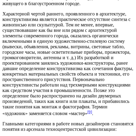
живущего в благоустроенном городе.
Характерной чертой раннего, проявленного в архитектуре,
конструктивизма является практическое отсутствие синтеза с
живописью или скульптурой. Тем не менее, впервые,
существовавшие как бы вне или рядом с архитектурой
элементы современного города, оказались органически
включенными в единую художественно-стилевую систему
(вывески, объявления, рекламы, витрины, световые табло,
городские часы, новые осветительные приборы, прожектора,
громкоговорители, антенны и т. д.) Их разработкой и
проектированием занялись художники-конструкторы, ранее
давшие определение конструктивизма как сочетания фактуры,
конкретных материальных свойств объекта и тектоники, его
пространственного присутствия. Первоначально
конструктивисты работали над трехмерными конструкциями
как средством участия в промышленности. Позже это
определение было распространено на дизайн двумерных
произведений, таких как книги или плакаты, и прибавились
такие понятия как монтаж и фактография. Термин
[9]
«художник» заменяется словом «мастер»
.
Главными категориями в работе новых дизайнеров становятся
понятия из арсенала техноцентристской цивилизации: