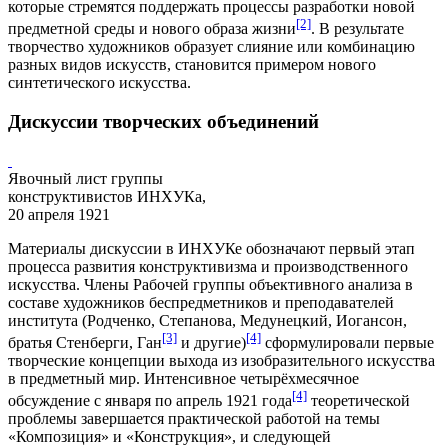
которые стремятся поддержать процессы разработки новой
[2]
предметной среды и нового образа жизни
. В результате
творчество художников образует слияние или комбинацию
разных видов искусств, становится примером нового
синтетического искусства.
Дискуссии творческих объединений
Явочный лист группы
конструктивистов ИНХУКа,
20 апреля 1921
Материалы
дискуссии
в ИНХУКе обозначают первый этап
процесса развития конструктивизма и производственного
искусства. Члены Рабочей группы объективного анализа в
составе художников беспредметников и преподавателей
института (Родченко, Степанова, Медунецкий, Иогансон,
[3]
[4]
братья Стенберги, Ган
и другие)
сформулировали первые
творческие концепции выхода из изобразительного искусства
в предметный мир. Интенсивное четырёхмесячное
[4]
обсуждение с января по апрель 1921 года
теоретической
проблемы завершается практической работой на темы
«Композиция» и «Конструкция», и следующей