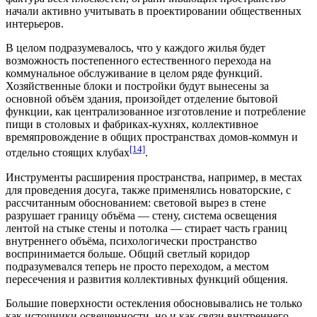
начали активно учитывать в проектировании общественных
интерьеров.
В целом подразумевалось, что у каждого жилья будет
возможность постепенного естественного перехода на
коммунальное обслуживание в целом ряде функций.
Хозяйственные блоки и постройки будут вынесены за
основной объём здания, произойдет отделение бытовой
функции, как централизованное изготовление и потребление
пищи в столовых и фабриках-кухнях, коллективное
времяпровождение в общих пространствах домов-коммун и
[14]
отдельно стоящих клубах
.
Инструменты расширения пространства, например, в местах
для проведения досуга, также применялись новаторские, с
рассчитанным обоснованием: световой вырез в стене
разрушает границу объёма — стену, система освещения
лентой на стыке стены и потолка — стирает часть границ
внутреннего объёма, психологически пространство
воспринимается больше. Общий светлый коридор
подразумевался теперь не просто переходом, а местом
пересечения и развития коллективных функций общения.
Большие поверхности остекления обосновывались не только
как источники освещенности, но и как связи внутреннего