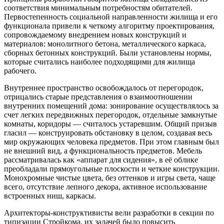
соответствия минимальным потребностям обитателей.
Первостепенность социальной направленности жилища и его
функционала привели к четкому алгоритму проектирования,
сопровождаемому внедрением новых конструкций и
материалов: монолитного бетона, металлического каркаса,
сборных бетонных конструкций. Были установлены нормы,
которые считались наиболее подходящими для жилища
рабочего.
Внутреннее пространство освобождалось от перегородок,
отрицались старые представления о взаимоотношении
внутренних помещений дома: зонирование осуществлялось за
счет легких передвижных перегородок, отдельные замкнутые
комнаты, коридоры — считалось устаревшим. Общий призыв
гласил — конструировать обстановку в целом, создавая весь
мир окружающих человека предметов. При этом главным был
не внешний вид, а функциональность предметов. Мебель
рассматривалась как «аппарат для сидения», в её облике
преобладали прямоугольные плоскости и четкие конструкции.
Монохромные чистые цвета, без оттенков и игры света, чаще
всего, отсутствие лепного декора, активное использование
встроенных ниш, каркасы.
Архитекторы-конструктивисты вели разработки в секции по
типизации Стройкома, их задачей было повысить