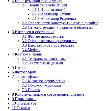
2
Конструктивистский метод
2.1
Творческие концепции
2.1.1
Эль Лисицкий
2.1.2
Владимир Татлин
2.1.3
Александр Родченко
2.2
Особенности конструктивизма в дизайне
2.3
От конструкции к реальным объектам
3
Интерьер и обстановка
3.1
Жилые пространства
3.2
Общественные пространства
3.3
Выставочное пространство
3.4
Мебель
4
Костюм и ткани
4.1
Театральные костюмы
4.2
Текстильный дизайн
5
Плакат
6
Фотография
7
Типографика
7.1
Книжное оформление
7.2
Обложки журналов
7.3
Печать
8
Конструктивизм в современном дизайне
9
Примечания
10
Литература
11
Ссылки