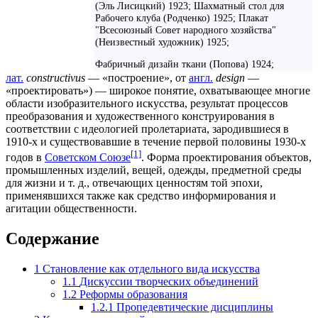
(Эль Лисицкий) 1923; Шахматный стол для
Рабочего клуба (Родченко) 1925; Плакат
"Всесоюзный Совет народного хозяйства"
(Неизвестный художник) 1925;
Фабричный дизайн ткани (Попова) 1924;
лат.
constructivus
— «построение», от
англ.
design
—
«проектировать») — широкое понятие, охватывающее многие
области изобразительного искусства, результат процессов
преобразования и художественного конструирования в
соответствии с идеологией пролетариата, зародившиеся в
1910-х
и существовавшие в течение первой половины
1930-х
[1]
годов в
Советском Союзе
. Форма проектирования объектов,
промышленных изделий, вещей, одежды, предметной среды
для жизни и т. д., отвечающих ценностям той эпохи,
применявшихся также как средство информирования и
агитации общественности.
Содержание
1
Становление как отдельного вида искусства
1.1
Дискуссии творческих объединений
1.2
Реформы образования
1.2.1
Пропедевтические дисциплины