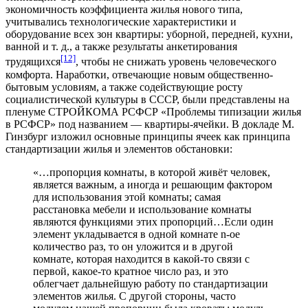
экономичность коэффициента жилья нового типа,
учитывались технологические характеристики и
оборудование всех зон квартиры: уборной, передней, кухни,
ванной и т. д., а также результаты анкетирования
[12]
трудящихся
, чтобы не снижать уровень человеческого
комфорта. Наработки, отвечающие новым общественно-
бытовым условиям, а также содействующие росту
социалистической культуры в СССР, были представлены на
пленуме СТРОЙКОМА РСФСР «Проблемы типизации жилья
в РСФСР» под названием — квартиры-ячейки. В докладе М.
Гинзбург изложил основные принципы ячеек как принципа
стандартизации жилья и элементов обстановки:
«…пропорция комнаты, в которой живёт человек,
является важным, а иногда и решающим фактором
для использования этой комнаты; самая
расстановка мебели и использование комнаты
являются функциями этих пропорций…Если один
элемент укладывается в одной комнате n-ое
количество раз, то он уложится и в другой
комнате, которая находится в какой-то связи с
первой, какое-то кратное число раз, и это
облегчает дальнейшую работу по стандартизации
элементов жилья. С другой стороны, часто