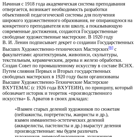
Начиная с 1918 года академическая система преподавания
отвергается, возникает необходимость разработки
объективной педагогической системы для получения
широкого художественного образования, не опирающуюся на
конкретного преподавателя или школу, а показывающую
современные достижения, создаются Государственные
свободные художественные мастерские. В 1920 году
В. И. Ленин подписывает декрет о создании Государственных
[6]
Высших Художественно-технических Мастерских
с
факультетами: архитектурным, живописи, скульптуры,
текстильным, керамическим, дерева и железо обработки.
Создан Совет по промышленному искусству в составе ВСНХ.
Путем слияния Первых и Вторых государственных
свободных мастерских в 1920 году были организованы
Высшие Художественно-Технические Мастерские
ВХУТЕМАС (с 1926 года ВХУТЕИН), по принципу, который
обозначает историк и теоретик «производственного
искусства» Б. Арватов в своих докладах:
«Взамен старых делений художников по сюжетам
(пейзажисты, портретисты, жанристы и др.),
взамен имманентно-эстетических делений
(акварелисты, пастелисты и др.) вырастут деления
производственные: мы будем различать
художников-деревообделочников, художников-