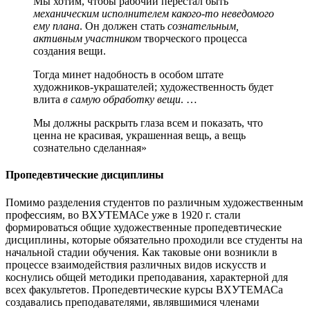
Мы хотим, чтобы рабочий перестал быть
механическим исполнителем какого-то неведомого
ему плана
. Он должен стать
сознательным,
активным участником
творческого процесса
создания вещи.
Тогда минет надобность в особом штате
художников-украшателей; художественность будет
влита
в самую обработку вещи
. …
Мы должны раскрыть глаза всем и показать, что
ценна не красивая, украшенная вещь, а вещь
сознательно сделанная»
Пропедевтические дисциплины
Помимо разделения студентов по различным художественным
профессиям, во ВХУТЕМАСе уже в 1920 г. стали
формироваться общие художественные пропедевтические
дисциплины, которые обязательно проходили все студенты на
начальной стадии обучения. Как таковые они возникли в
процессе взаимодействия различных видов искусств и
коснулись общей методики преподавания, характерной для
всех факультетов. Пропедевтические курсы ВХУТЕМАСа
создавались преподавателями, являвшимися членами