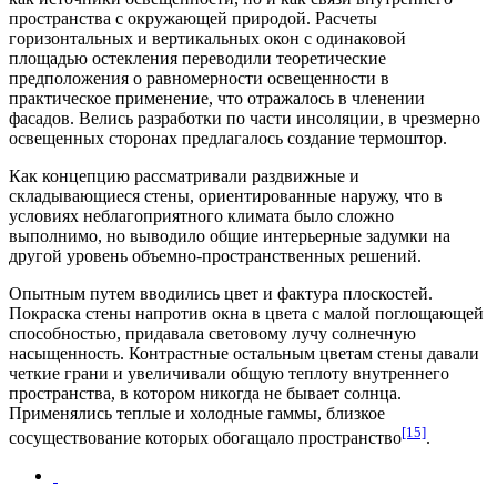
пространства с окружающей природой. Расчеты
горизонтальных и вертикальных окон с одинаковой
площадью остекления переводили теоретические
предположения о равномерности освещенности в
практическое применение, что отражалось в членении
фасадов. Велись разработки по части инсоляции, в чрезмерно
освещенных сторонах предлагалось создание термоштор.
Как концепцию рассматривали раздвижные и
складывающиеся стены, ориентированные наружу, что в
условиях неблагоприятного климата было сложно
выполнимо, но выводило общие интерьерные задумки на
другой уровень объемно-пространственных решений.
Опытным путем вводились цвет и фактура плоскостей.
Покраска стены напротив окна в цвета с малой поглощающей
способностью, придавала световому лучу солнечную
насыщенность. Контрастные остальным цветам стены давали
четкие грани и увеличивали общую теплоту внутреннего
пространства, в котором никогда не бывает солнца.
Применялись теплые и холодные гаммы, близкое
[15]
сосуществование которых обогащало пространство
.