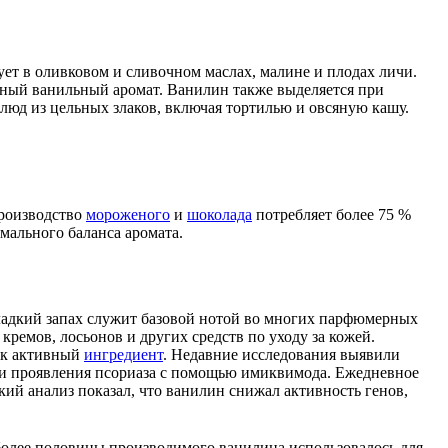
ет в оливковом и сливочном маслах, малине и плодах личи.
ерный ванильный аромат. Ванилин также выделяется при
блюд из цельных злаков, включая тортилью и овсяную кашу.
Производство
мороженого
и
шоколада
потребляет более 75 %
имального баланса аромата.
ладкий запах служит базовой нотой во многих парфюмерных
е
кремов
,
лосьонов
и других средств по уходу за кожей.
как активный
ингредиент
. Недавние исследования выявили
ли проявления псориаза с помощью имиквимода. Ежедневное
кий анализ показал, что ванилин снижал активность генов,
олее половины производимого ванилина использовалось для