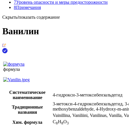
7
Уровень опасности и меры предосторожности
8
Примечания
Скрыть/показать содержание
Ванилин
формула
Систематическое
4-​гидрокси-​3-​метоксибензальдегид
наименование
3-метокси-4-гидроксибензальдегид, 3-м
Традиционные
methoxybenzaldehyde, 4-Hydroxy-m-anisa
названия
Vainillina, Vaniliini, Vanilinas, Vanilla, 
C
H
O
Хим. формула
8
8
3