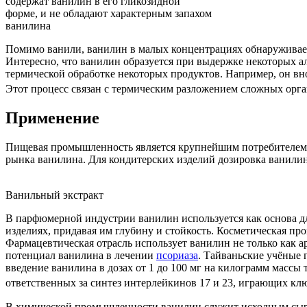
содержат ванилин в его гликозидной
форме, и не обладают характерным запахом
ванилина
Помимо ванили, ванилин в малых концентрациях обнаруживаетс
Интересно, что ванилин образуется при выдержке некоторых а
термической обработке некоторых продуктов. Например, он вно
Этот процесс связан с термическим разложением сложных орг
Применение
Пищевая промышленность является крупнейшим потребителем 
рынка ванилина. Для
кондитерских изделий
дозировка ванилина
Ванильный экстракт
В парфюмерной индустрии ванилин используется как основа д
изделиях, придавая им глубину и стойкость. Косметическая п
Фармацевтическая отрасль использует ванилин не только как а
потенциал ванилина в лечении
псориаза
. Тайваньские учёные
введение ванилина в дозах от 1 до 100 мг на килограмм массы
ответственных за синтез интерлейкинов 17 и 23, играющих кл
В химической промышленности ванилин служит исходным сырь