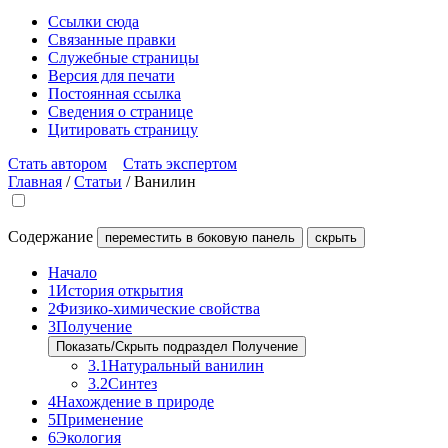
Ссылки сюда
Связанные правки
Служебные страницы
Версия для печати
Постоянная ссылка
Сведения о странице
Цитировать страницу
Стать автором
Стать экспертом
Главная
/
Статьи
/
Ванилин
Содержание
переместить в боковую панель
скрыть
Начало
1
История открытия
2
Физико-химические свойства
3
Получение
Показать/Скрыть подраздел Получение
3.1
Натуральный ванилин
3.2
Синтез
4
Нахождение в природе
5
Применение
6
Экология