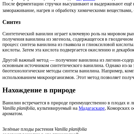
После ферментации стручки высушивают и выдерживают ещё не
замораживание, нагрев и обработку химическими веществами, о
Синтез
Синтетический ванилин играет ключевую роль на мировом рын
получения ванилина из эвгенола, содержащегося в гвоздичном
процесс синтеза ванилина из гваякола и глиоксиловой кислот
кислоты. Затем эта кислота подвергается окислению и декарб
Другой важный метод — получение ванилина из лигнин-содер
основным источником синтетического ванилина. Однако из-за э
биотехнологические методы синтеза ванилина. Например, ко
использованием микроорганизмов. Этот метод позволяет получ
Нахождение в природе
Ванилин встречается в природе преимущественно в плодах и ли
Vanilla planifolia
, культивируемый на
Мадагаскаре
, Коморских о
ароматом.
Зелёные плоды растения
Vanilla planifolia