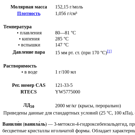
Молярная масса
152,15 г/
моль
Плотность
1,056 г/см³
Температура
•
плавления
80—81 °C
•
кипения
285 °C
•
вспышки
147 °C
[1]
Давление пара
15 мм рт. ст. (при 170 °C)
Растворимость
• в воде
1 г/100 мл
Рег. номер CAS
121-33-5
RTECS
YW5775000
ЛД
2000 мг/кг (крысы, перорально)
50
Приведены данные для
стандартных условий
(25 °C, 100 кПа),
Ванили́н
(
ванила́ль
) — 3-метокси-4-гидроксибензальдегид, пр
бесцветные кристаллы игольчатой формы. Обладает характерн