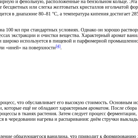
фирную и фенольную, расположенные на
бензольном кольце
. Эта
е бесцветных или слегка желтоватых кристаллов игольчатой фор
дится в диапазоне 80–81 °C, а температура кипения достигает 2
а 100 мл при стандартных условиях. Однако он хорошо растворя
цессах экстракции и очистки вещества. Характерный аромат вани
 и широко используется в пищевой и парфюмерной промышленнос
[4]
или «иней» на поверхности
.
оцесс, что обуславливает его высокую стоимость. Основным и
ли, которые ещё не обладают характерным ароматом. После сбора
роцессы в тканях растения. Затем следует процесс
ферментации
,
 в чередовании нагрева и распаривания: днём стручки выкладыв
ление
образующегося ванилина, что приводит к формированию х