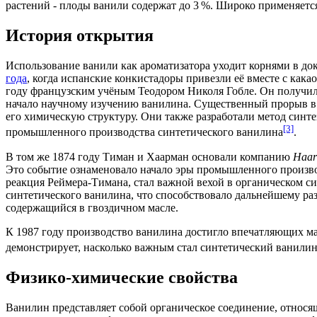
растений - плоды ванили содержат до 3 %. Широко применяе
История открытия
Использование ванили как ароматизатора уходит корнями в д
года
, когда испанские конкистадоры привезли её вместе с как
году
французским учёным
Теодором Николя Гобле
. Он получи
начало научному изучению ванилина. Существенный прорыв в
его химическую структуру. Они также разработали метод синте
[3]
промышленного производства синтетического ванилина
.
В том же
1874 году
Тиман и Хаарман основали компанию
Haar
Это событие ознаменовало начало эры промышленного произв
реакция Реймера-Тимана, стал важной вехой в органическом с
синтетического ванилина, что способствовало дальнейшему р
содержащийся в гвоздичном масле.
К
1987 году
производство ванилина достигло впечатляющих ма
демонстрирует, насколько важным стал синтетический ванил
Физико-химические свойства
Ванилин представляет собой
органическое соединение
, относя