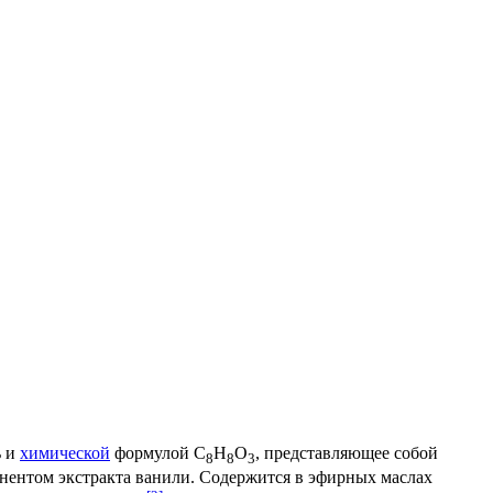
ь и
химической
формулой C
H
O
, представляющее собой
8
8
3
нентом экстракта ванили. Содержится в эфирных маслах