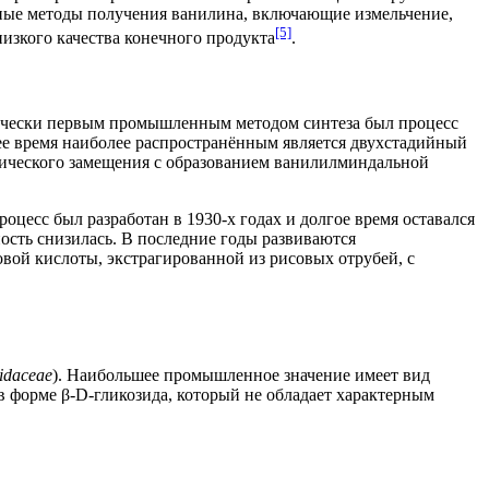
ные методы получения ванилина, включающие измельчение,
[5]
изкого качества конечного продукта
.
рически первым промышленным методом синтеза был процесс
ее время наиболее распространённым является двухстадийный
атического замещения с образованием ванилилминдальной
оцесс был разработан в
1930-х годах
и долгое время оставался
ость снизилась. В последние годы развиваются
овой кислоты, экстрагированной из рисовых отрубей, с
idaceae
). Наибольшее промышленное значение имеет вид
в форме β-D-гликозида, который не обладает характерным