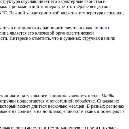
 структура обуславливает его характерные свойства и
мы. При комнатной температуре это твёрдое вещество с
85 °C. Важной характеристикой является температура вспышки,
ется в органических растворителях, таких как
этанол
и
лина является его ключевой органолептической
ти. Интересно отметить, что в сушёных стручках ванили
сточником натурального ванилина являются плоды
Vanilla
 стручки подвергаются многоэтапной обработке. Сначала их
 который может длиться несколько месяцев. В разных регионах
ают на солнце, а на ночь заворачивают в ткань и помещают в
арактерного аромата и тёмно-коричневого цвета стручков.