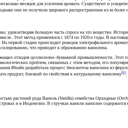
сколько месяцев для усиления аромата. Существуют и ускорен
днако они не получили широкого распространения из-за более н
ке, удовлетворяя большую часть спроса на это вещество. Исто
 масле. Этот метод применялся с
1874
по
1920-е годы
. В настоящ
ы. На первой стадии происходит реакция электрофильного аром
оксилированию, что приводит к образованию ванилина.
жащих отходов целлюлозно–бумажной промышленности. Этот пр
кологических проблем, связанных с этим методом, его популярн
мпания
Rhodia
разработала процесс биосинтеза ванилина из ферул
[6]
ать продукт, близкий по свойствам к натуральному ванилину
.
стьях растений рода Ваниль (
Vanilla
) семейства Орхидные (
Orch
стровах и в
Индонезии
. В стручках ванили ванилин содержится 