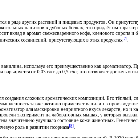
я в ряде других растений и пищевых продуктов. Он присутству
лкогольных напитков в дубовых бочках, что придаёт им характ
сит вклад в аромат свежесваренного кофе, кленового сиропа и 
[7]
анических соединений, присутствующих в этих продуктах
.
ванилина, используя его преимущественно как ароматизатор. 
 варьируется от 0,03 г/кг до 0,5 г/кг, что позволяет достичь опт
ля создания сложных ароматических композиций. Его тёплый, с
ромышленность также активно применяет ванилин в производств
роматизатор для маскировки неприятного вкуса лекарств, но и 
 провели эксперимент на лабораторных мышах, у которых вызва
 тела значительно улучшало состояние кожи животных. Генетичес
[8]
ючевую роль в развитии псориаза
.
ём для синтеза других органических соединений. В
1970 году
б