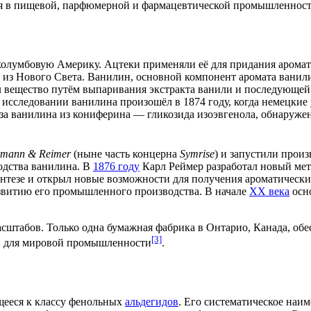
тся в пищевой, парфюмерной и фармацевтической промышленнос
околумбовую Америку.
Ацтеки
применяли её для придания аромат
ао из Нового Света. Ванилин, основной компонент аромата вани
л вещество путём выпаривания экстракта ванили и последующей
 исследовании ванилина произошёл в
1874 году
, когда немецки
за ванилина из кониферина — гликозида изоэвгенола, обнаружен
mann & Reimer
(ныне часть концерна
Symrise
) и запустили прои
одства ванилина. В
1876 году
Карл Реймер разработал новый мето
интезе и открыл новые возможности для получения ароматически
азвитию его промышленного производства. В начале
XX века
осно
сштабов. Только одна бумажная фабрика в
Онтарио
,
Канада
, об
[3]
ин для мировой промышленности
.
щееся к классу фенольных
альдегидов
. Его систематическое наи