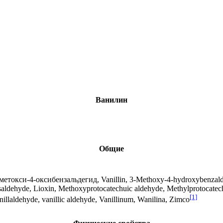
Ванилин
Общие
етокси-4-оксибензальдегид, Vanillin, 3-Methoxy-4-hydroxybenzald
ldehyde, Lioxin, Methoxyprotocatechuic aldehyde, Methylprotocate
[1]
Vanillaldehyde, vanillic aldehyde, Vanillinum, Wanilina, Zimco