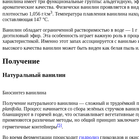
ванилина имеет три функциональные группы: альдегидную, э
ароматические качества. Физически ванилин проявляется в вид
3
плотностью 1,056 г/см
. Температура плавления ванилина нахо
составляющая 147 °C.
Ванилин обладает ограниченной растворимостью в воде — 1 г н
диэтиловый эфир
. Эта особенность играет важную роль в про
характеристикой. Именно этот запах ассоциируется с ванилью
высокого качества ванилин может быть виден как белая пыль 
Получение
Натуральный ванилин
Биосинтез ванилина
Получение натурального ванилина — сложный и трудоёмкий пр
planifolia
. Процесс начинается со сбора зелёных стручков вани
бланшируют
в горячей воде, что останавливает вегетативные п
применяются различные методы, но общий принцип заключается
[5]
герметичные контейнеры
.
Во время ферментации происходит
гидролиз
гликозидов и
окис