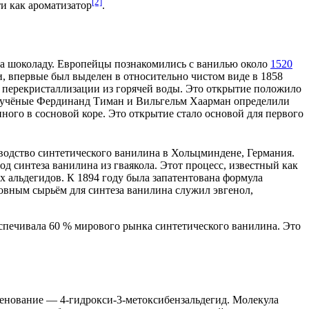
[2]
ти как
ароматизатор
.
а шоколаду.
Европейцы
познакомились с ванилью около
1520
ли, впервые был выделен в относительно чистом виде в
1858
 перекристаллизации из горячей воды. Это открытие положило
е учёные
Фердинанд Тиман
и
Вильгельм Хаарман
определили
ного в сосновой коре. Это открытие стало основой для первого
зводство синтетического ванилина в Хольцминдене,
Германия
.
д синтеза ванилина из гваякола. Этот процесс, известный как
х альдегидов. К
1894 году
была запатентована формула
вным сырьём для синтеза ванилина служил эвгенол,
еспечивала 60 % мирового рынка синтетического ванилина. Это
менование — 4-гидрокси-3-метоксибензальдегид. Молекула