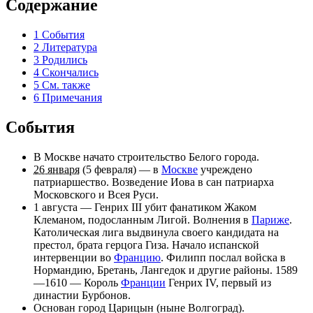
Содержание
1
События
2
Литература
3
Родились
4
Скончались
5
См. также
6
Примечания
События
В Москве начато строительство
Белого города
.
26 января
(
5 февраля
) — в
Москве
учреждено
патриаршество
. Возведение
Иова
в сан
патриарха
Московского и Всея Руси
.
1 августа
—
Генрих III
убит фанатиком
Жаком
Клеманом
, подосланным Лигой. Волнения в
Париже
.
Католическая лига выдвинула своего кандидата на
престол, брата герцога Гиза. Начало испанской
интервенции во
Францию
.
Филипп
послал войска в
Нормандию
,
Бретань
,
Лангедок
и другие районы. 1589
—1610 — Король
Франции
Генрих IV
, первый из
династии Бурбонов.
Основан город Царицын (ныне
Волгоград
).