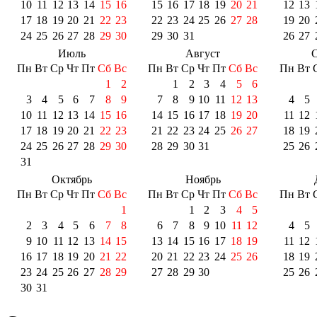
10
11
12
13
14
15
16
15
16
17
18
19
20
21
12
13
17
18
19
20
21
22
23
22
23
24
25
26
27
28
19
20
24
25
26
27
28
29
30
29
30
31
26
27
Июль
Август
С
Пн
Вт
Ср
Чт
Пт
Сб
Вс
Пн
Вт
Ср
Чт
Пт
Сб
Вс
Пн
Вт
1
2
1
2
3
4
5
6
3
4
5
6
7
8
9
7
8
9
10
11
12
13
4
5
10
11
12
13
14
15
16
14
15
16
17
18
19
20
11
12
17
18
19
20
21
22
23
21
22
23
24
25
26
27
18
19
24
25
26
27
28
29
30
28
29
30
31
25
26
31
Октябрь
Ноябрь
Пн
Вт
Ср
Чт
Пт
Сб
Вс
Пн
Вт
Ср
Чт
Пт
Сб
Вс
Пн
Вт
1
1
2
3
4
5
2
3
4
5
6
7
8
6
7
8
9
10
11
12
4
5
9
10
11
12
13
14
15
13
14
15
16
17
18
19
11
12
16
17
18
19
20
21
22
20
21
22
23
24
25
26
18
19
23
24
25
26
27
28
29
27
28
29
30
25
26
30
31