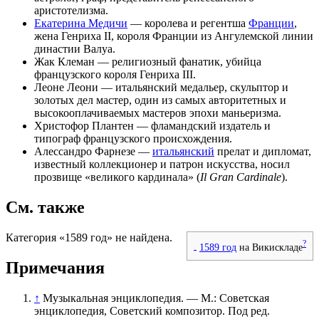
аристотелизма
.
Екатерина Медичи
—
королева
и
регентша
Франции
,
жена
Генриха II
, короля Франции из
Ангулемской
линии
династии
Валуа
.
Жак Клеман
— религиозный фанатик, убийца
французского короля
Генриха III
.
Леоне Леони
— итальянский
медальер
, скульптор и
золотых дел мастер, один из самых авторитетных и
высокооплачиваемых мастеров эпохи
маньеризма
.
Христофор Плантен
—
фламандский
издатель и
типограф французского происхождения.
Алессандро Фарнезе
—
итальянский
прелат и дипломат,
известный коллекционер и патрон искусства, носил
прозвище «великого
кардинала
» (
Il Gran Cardinale
).
См. также
Категория «1589 год» не найдена.
?
1589 год
на Викискладе
Примечания
↑
Музыкальная энциклопедия. — М.: Советская
энциклопедия, Советский композитор. Под ред.