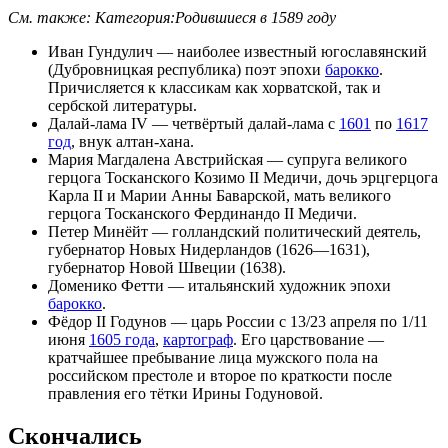
См. также:
Категория:Родившиеся в 1589 году
Иван Гундулич
— наиболее известный югославянский
(
Дубровницкая республика
)
поэт
эпохи
барокко
.
Причисляется к классикам как
хорватской
, так и
сербской литературы
.
Далай-лама IV
— четвёртый далай-лама с
1601
по
1617
год
, внук
алтан-хана
.
Мария Магдалена Австрийская
— супруга великого
герцога Тосканского
Козимо II Медичи
, дочь эрцгерцога
Карла II
и
Марии Анны Баварской
, мать великого
герцога Тосканского
Фердинандо II Медичи
.
Петер Минёйт
— голландский политический деятель,
губернатор
Новых Нидерландов
(1626—1631),
губернатор
Новой Швеции
(1638).
Доменико Фетти
— итальянский художник эпохи
барокко
.
Фёдор II Годунов
—
царь
России
с
13/23 апреля
по
1/11
июня
1605 года
,
картограф
. Его царствование —
кратчайшее пребывание лица мужского пола на
российском престоле и второе по краткости после
правления его тётки
Ирины Годуновой
.
Скончались