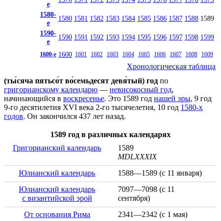
е
1580-
1580
1581
1582
1583
1584
1585
1586
1587
1588
1589
е
1590-
1590
1591
1592
1593
1594
1595
1596
1597
1598
1599
е
1600
1600-е
1601
1602
1603
1604
1605
1606
1607
1608
1609
Хронологическая таблица
(ты́сяча пятьсо́т во́семьдесят девя́тый) год
по
григорианскому календарю
—
невисокосный год
,
начинающийся в
воскресенье
. Это 1589 год
нашей эры
, 9 год
9-го десятилетия
XVI века
2-го тысячелетия
, 10 год
1580-х
годов
. Он закончился 437 лет назад.
1589 год в различных календарях
Григорианский календарь
1589
MDLXXXIX
Юлианский календарь
1588—1589 (с
11 января
)
Юлианский календарь
7097—7098 (с
11
с византийской эрой
сентября
)
От основания Рима
2341—2342 (с
1 мая
)