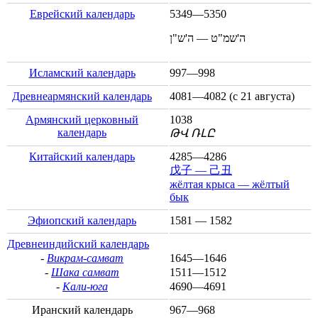
Еврейский календарь
5349—5350
ה'שמ"ט — ה'ש"ן
Исламский календарь
997—998
Древнеармянский календарь
4081—4082 (с
21 августа
)
Армянский церковный
1038
календарь
ԹՎ ՌԼԸ
Китайский календарь
4285—4286
戊子 — 己丑
жёлтая крыса — жёлтый
бык
Эфиопский календарь
1581 — 1582
Древнеиндийский календарь
-
Викрам-самват
1645—1646
-
Шака самват
1511—1512
-
Кали-юга
4690—4691
Иранский календарь
967—968