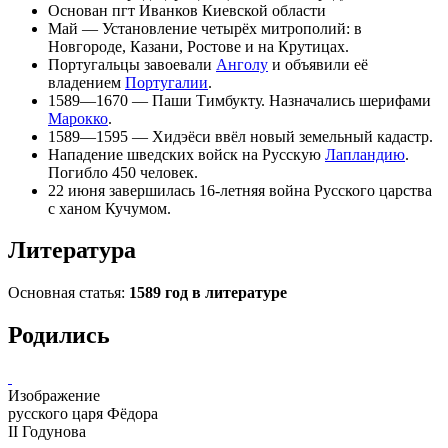
Основан пгт
Иванков
Киевской области
Май — Установление четырёх митрополий: в
Новгороде
,
Казани
,
Ростове
и на
Крутицах
.
Португальцы завоевали
Анголу
и объявили её
владением
Португалии
.
1589—1670 — Паши Тимбукту. Назначались шерифами
Марокко
.
1589—1595 —
Хидэёси
ввёл новый
земельный кадастр
.
Нападение шведских войск на Русскую
Лапландию
.
Погибло 450 человек.
22 июня завершилась 16-летняя война
Русского царства
с ханом
Кучумом
.
Литература
Основная статья:
1589 год в литературе
Родились
Изображение
русского царя
Фёдора
II Годунова