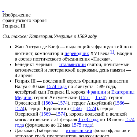
Изображение
французского короля
Генриха III
См. также:
Категория:Умершие в 1589 году
Жан Антуан де Баиф
— выдающийся
французский
поэт
[1]
лютнист
,
композитор
и
переводчик
XVI века
. Входил
в состав поэтического объединения «
Плеяда
».
Бенедикт Чёрный
—
итальянский
святой
, почитаемый
католической
и
лютеранской
церквями, день памяти —
4 апреля
.
Генрих III
— последний
король Франции
из династии
Валуа
с
30 мая
1574 года
по
2 августа
1589 года,
четвёртый сын
Генриха II
, короля
Франции
и
Екатерины
Медичи
,
герцог Ангулемский
(
1551
—
1574
),
герцог
Орлеанский
(
1560
—
1574
),
герцог Анжуйский
(
1566
—
1574
),
герцог Бурбонский
(
1566
—
1574
),
герцог
Овернский
(
1569
—
1574
), король
польский
и
великой
князь литовский
с
21 февраля
1573 года
по
18 июня
1574
года
(формально до
12 мая
1575 года
).
Джакомо Дзабарелла
—
итальянский
философ
,
логик
и
астролог
,
граф
, представитель
ренессансного