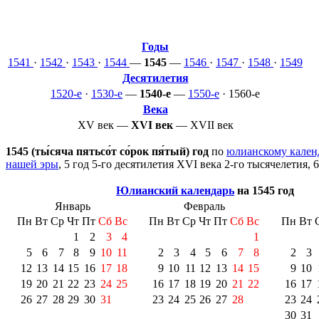
Годы
1541
·
1542
·
1543
·
1544
—
1545
—
1546
·
1547
·
1548
·
1549
Десятилетия
1520-е
·
1530-е
—
1540-е
—
1550-е
·
1560-е
Века
XV век
—
XVI век
—
XVII век
1545 (ты́сяча пятьсо́т со́рок пя́тый) год
по
юлианскому кале
нашей эры
, 5 год 5-го десятилетия
XVI века
2-го тысячелетия
, 
Юлианский календарь
на 1545 год
Январь
Февраль
Пн
Вт
Ср
Чт
Пт
Сб
Вс
Пн
Вт
Ср
Чт
Пт
Сб
Вс
Пн
Вт
1
2
3
4
1
5
6
7
8
9
10
11
2
3
4
5
6
7
8
2
3
12
13
14
15
16
17
18
9
10
11
12
13
14
15
9
10
19
20
21
22
23
24
25
16
17
18
19
20
21
22
16
17
26
27
28
29
30
31
23
24
25
26
27
28
23
24
30
31