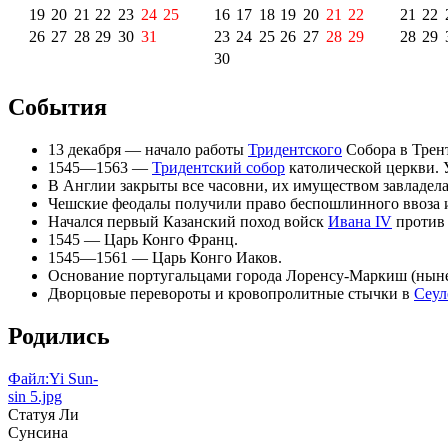
19
20
21
22
23
24
25
16
17
18
19
20
21
22
21
22
26
27
28
29
30
31
23
24
25
26
27
28
29
28
29
30
События
13 декабря
— начало работы
Тридентского
Собора
в
Трен
1545—1563 —
Тридентский собор
католической церкви. 
В
Англии
закрыты все часовни, их имуществом завладела
Чешские феодалы получили право беспошлинного ввоза 
Начался первый
Казанский поход
войск
Ивана IV
проти
1545 — Царь Конго Франц.
1545—1561 — Царь Конго Иаков.
Основание португальцами города
Лоренсу-Маркиш
(нын
Дворцовые перевороты и кровопролитные стычки в
Сеул
Родились
Файл:Yi Sun-
sin 5.jpg
Статуя
Ли
Сунсина