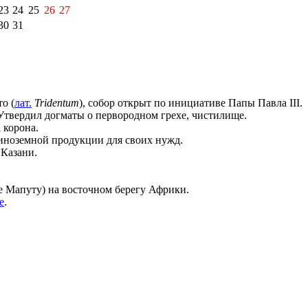
23
24
25
26
27
30
31
то
(
лат.
Tridentum
), собор открыт по инициативе Папы
Павла III
.
Утвердил догматы о первородном грехе, чистилище.
 корона.
иноземной продукции для своих нужд.
в
Казани
.
е
Мапуту
) на восточном берегу Африки.
е
.