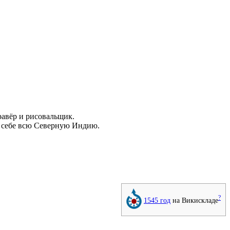
равёр
и рисовальщик.
себе всю Северную Индию.
?
1545 год
на Викискладе