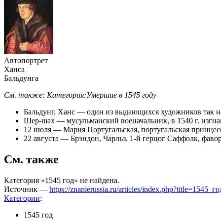
Автопортрет
Ханса
Бальдунга
См. также:
Категория:Умершие в 1545 году
Бальдунг, Ханс
— один из выдающихся художников так на
Шер-шах
—
мусульманский
военачальник, в 1540 г. изг
12 июля
—
Мария Португальская
, португальская принце
22 августа
—
Брэндон, Чарльз, 1-й герцог Саффолк
, фаво
См. также
Категория «1545 год» не найдена.
Источник —
https://znanierussia.ru/articles/index.php?title=1545
Категории
:
1545 год