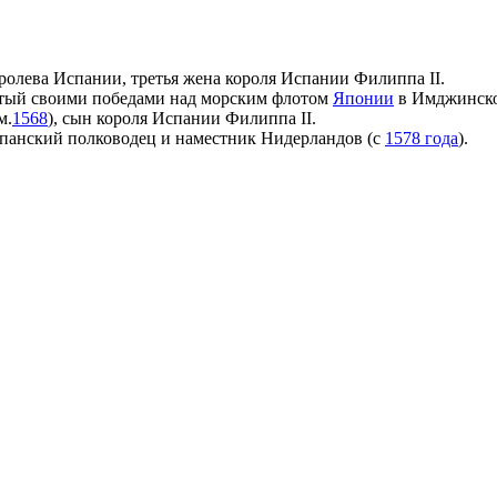
оролева Испании, третья жена короля Испании
Филиппа II
.
тый своими победами над морским флотом
Японии
в
Имджинско
м.
1568
), сын короля Испании
Филиппа II
.
панский
полководец и
наместник Нидерландов
(с
1578 года
).