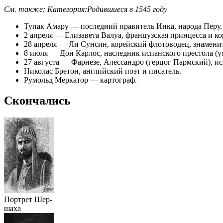
См. также:
Категория:Родившиеся в 1545 году
Тупак Амару
— последний правитель
Инка
, народа
Перу
.
2 апреля
—
Елизавета Валуа
, французская принцесса и к
28 апреля
—
Ли Сунсин
,
корейский
флотоводец, знамени
8 июля
—
Дон Карлос
, наследник испанского престола (у
27 августа
—
Фарнезе, Алессандро (герцог Пармский)
,
ис
Николас Бретон
, английский поэт и писатель.
Румольд Меркатор
— картограф.
Скончались
Портрет
Шер-
шаха