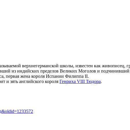
зываемой верхнегерманской школы, известен как живописец,
г
навший из индийских пределов
Великих Моголов
и подчинивший 
сса, первая жена короля Испании
Филиппа II
.
рит и зять английского короля
Генриха VIII Тюдора
.
_год&oldid=1233572