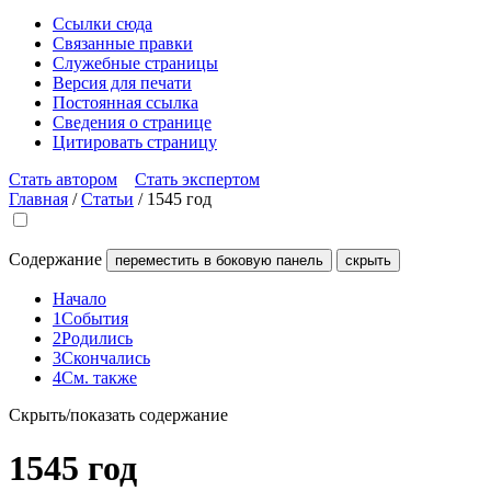
Ссылки сюда
Связанные правки
Служебные страницы
Версия для печати
Постоянная ссылка
Сведения о странице
Цитировать страницу
Стать автором
Стать экспертом
Главная
/
Статьи
/
1545 год
Содержание
переместить в боковую панель
скрыть
Начало
1
События
2
Родились
3
Скончались
4
См. также
Скрыть/показать содержание
1545 год