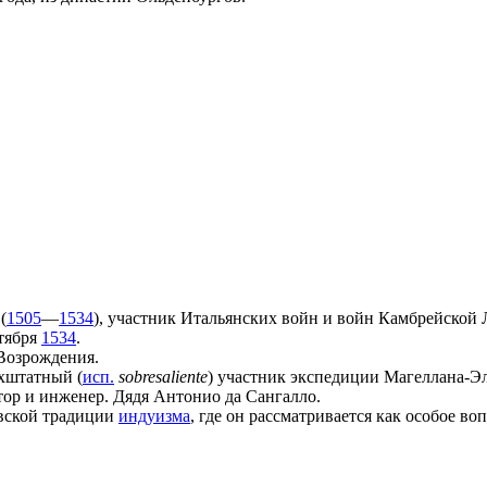
(
1505
—
1534
), участник
Итальянских войн
и
войн Камбрейской 
тября
1534
.
Возрождения
.
хштатный (
исп.
sobresaliente
) участник экспедиции
Магеллана
-
Э
ор и инженер. Дядя
Антонио да Сангалло
.
вской
традиции
индуизма
, где он рассматривается как особое в