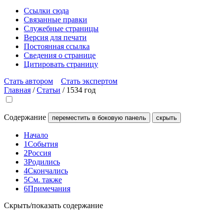
Ссылки сюда
Связанные правки
Служебные страницы
Версия для печати
Постоянная ссылка
Сведения о странице
Цитировать страницу
Стать автором
Стать экспертом
Главная
/
Статьи
/
1534 год
Содержание
переместить в боковую панель
скрыть
Начало
1
События
2
Россия
3
Родились
4
Скончались
5
См. также
6
Примечания
Скрыть/показать содержание