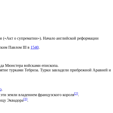
и («
Акт о супрематии
»). Начало английской реформации
ким Павлом III
в
1540
.
ада Мюнстера войсками епископа.
зятие турками
Тебриза
. Турки завладели прибрежной
Аравией
и
о
.
[2]
л эти земли владением французского короля
.
[3]
лицу
Эквадора
.