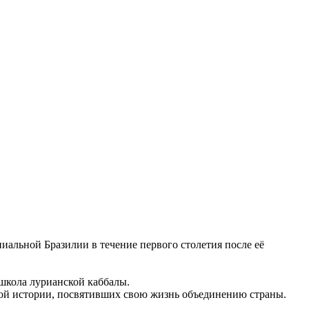
ниальной Бразилии
в течение первого столетия после её
 школа
лурианской каббалы
.
ой истории
, посвятивших свою жизнь объединению страны.