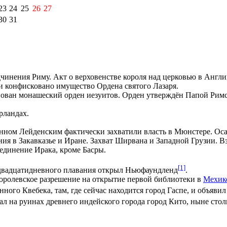
23
24
25
26
27
30
31
чинения Риму. Акт о верховенстве короля над церковью в Англи
ии конфисковано имущество
Ордена святого Лазаря
.
ован монашеский орден
иезуитов
. Орден утверждён
Папой Римс
рландах
.
нном Лейденским
фактически захватили власть в
Мюнстере
. Ос
ния в Закавказье и Иране. Захват
Ширвана
и Западной Грузии. В
единение Ирака, кроме Басры.
[1]
двадцатидневного плавания открыл
Ньюфаундленд
.
оролевское разрешение на открытие первой библиотеки в
Мехик
енного
Квебека
, там, где сейчас находится город
Гаспе
, и объяви
ал на руинах древнего индейского города город
Кито
, ныне сто