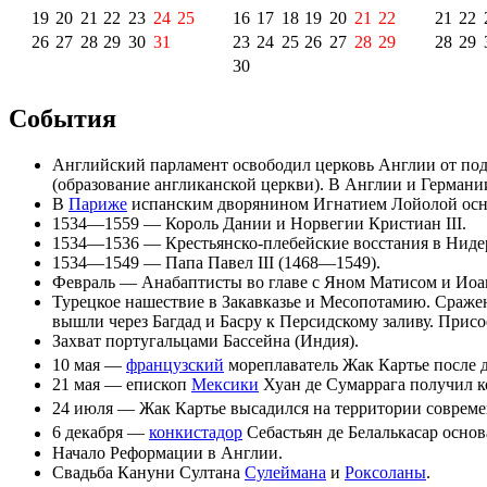
19
20
21
22
23
24
25
16
17
18
19
20
21
22
21
22
26
27
28
29
30
31
23
24
25
26
27
28
29
28
29
30
События
Английский парламент
освободил
церковь Англии
от под
(образование
англиканской церкви
). В Англии и Герман
В
Париже
испанским дворянином
Игнатием Лойолой
осн
1534—1559 — Король Дании и Норвегии
Кристиан III
.
1534—1536 — Крестьянско-плебейские восстания в
Ниде
1534—1549 — Папа
Павел III
(1468—1549).
Февраль —
Анабаптисты
во главе с
Яном Матисом
и
Иоа
Турецкое нашествие в
Закавказье
и
Месопотамию
. Сраже
вышли через
Багдад
и
Басру
к
Персидскому заливу
. Присо
Захват португальцами
Бассейна
(Индия).
10 мая
—
французский
мореплаватель
Жак Картье
после 
21 мая
— епископ
Мексики
Хуан де Сумаррага
получил к
24 июля
— Жак Картье высадился на территории соврем
6 декабря
—
конкистадор
Себастьян де Белалькасар
основ
Начало
Реформации в Англии
.
Свадьба Кануни Султана
Сулеймана
и
Роксоланы
.