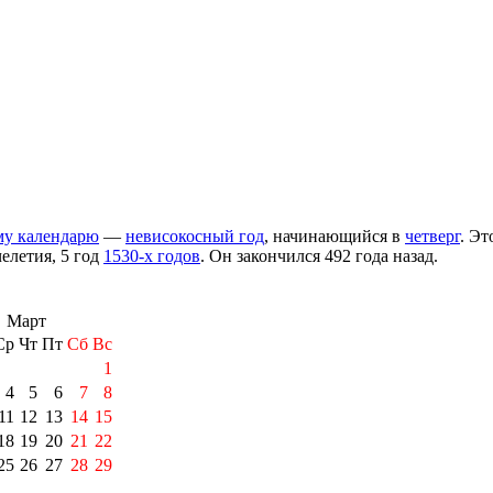
му календарю
—
невисокосный год
, начинающийся в
четверг
. Эт
челетия
, 5 год
1530-х годов
. Он закончился 492 года назад.
Март
Ср
Чт
Пт
Сб
Вс
1
4
5
6
7
8
11
12
13
14
15
18
19
20
21
22
25
26
27
28
29