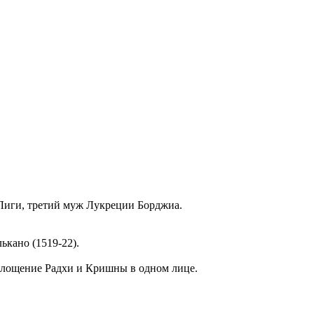
Лиги
, третий муж Лукреции Борджиа.
лькано
(1519-22).
оплощение
Радхи
и
Кришны
в одном лице.