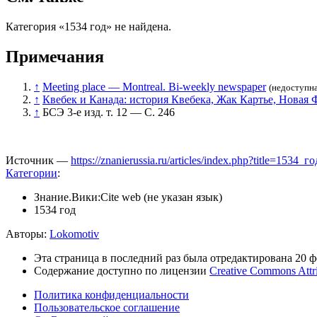
Категория «1534 год» не найдена.
Примечания
↑
Meeting place — Montreal. Bi-weekly newspaper
(недоступна
↑
Квебек и Канада: история Квебека, Жак Картье, Новая 
↑
БСЭ 3-е изд. т. 12 — С. 246
Источник —
https://znanierussia.ru/articles/index.php?title=1534_
Категории
:
Знание.Вики:Cite web (не указан язык)
1534 год
Авторы:
Lokomotiv
Эта страница в последний раз была отредактирована 20 фе
Содержание доступно по лицензии
Creative Commons Attr
Политика конфиденциальности
Пользовательское соглашение