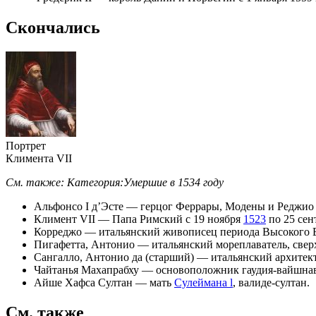
Скончались
Портрет
Климента VII
См. также:
Категория:Умершие в 1534 году
Альфонсо I д’Эсте
— герцог
Феррары
,
Модены
и Реджио 
Климент VII
—
Папа Римский
с
19 ноября
1523
по
25 сен
Корреджо
— итальянский живописец периода Высокого
Пигафетта, Антонио
— итальянский мореплаватель, свер
Сангалло, Антонио да (старший)
— итальянский архитект
Чайтанья Махапрабху
— основоположник
гаудия-вайшна
Айше Хафса Султан
— мать
Сулеймана l
,
валиде-султан
.
См. также