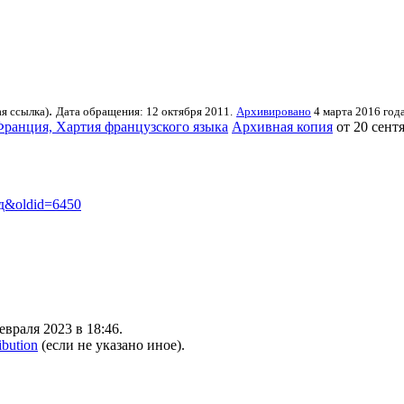
.
я ссылка)
Дата обращения: 12 октября 2011.
Архивировано
4 марта 2016 года
Франция, Хартия французского языка
Архивная копия
от 20 сент
год&oldid=6450
враля 2023 в 18:46.
ibution
(если не указано иное).