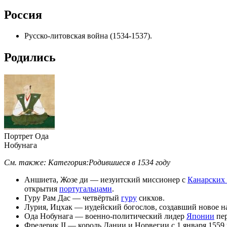
Россия
Русско-литовская война (1534-1537)
.
Родились
Портрет
Ода
Нобунага
См. также:
Категория:Родившиеся в 1534 году
Аншиета, Жозе ди
—
иезуитский
миссионер
с
Канарских 
открытия
португальцами
.
Гуру Рам Дас
— четвёртый
гуру
сикхов
.
Лурия, Ицхак
— иудейский богослов, создавший новое н
Ода Нобунага
— военно-политический лидер
Японии
пе
Фредерик II
— король Дании и Норвегии с 1 января 1559 