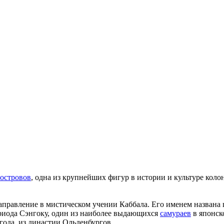
островов
, одна из крупнейших фигур в истории и культуре
коло
аправление в мистическом учении
Каббала
. Его именем названа
риода Сэнгоку
, один из наиболее выдающихся
самураев
в
японск
года, из династии
Ольденбургов
.