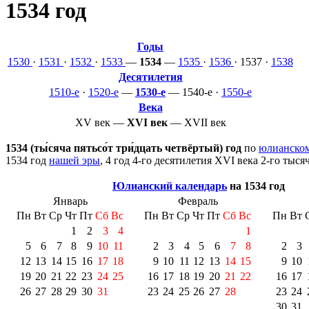
1534 год
Годы
1530
·
1531
·
1532
·
1533
—
1534
—
1535
·
1536
·
1537
·
1538
Десятилетия
1510-е
·
1520-е
—
1530-е
—
1540-е
·
1550-е
Века
XV век
—
XVI век
—
XVII век
1534 (ты́сяча пятьсо́т три́дцать четвёртый) год
по
юлианско
1534 год
нашей эры
, 4 год 4-го десятилетия
XVI века
2-го тыся
Юлианский календарь
на 1534 год
Январь
Февраль
Пн
Вт
Ср
Чт
Пт
Сб
Вс
Пн
Вт
Ср
Чт
Пт
Сб
Вс
Пн
Вт
1
2
3
4
1
5
6
7
8
9
10
11
2
3
4
5
6
7
8
2
3
12
13
14
15
16
17
18
9
10
11
12
13
14
15
9
10
19
20
21
22
23
24
25
16
17
18
19
20
21
22
16
17
26
27
28
29
30
31
23
24
25
26
27
28
23
24
30
31