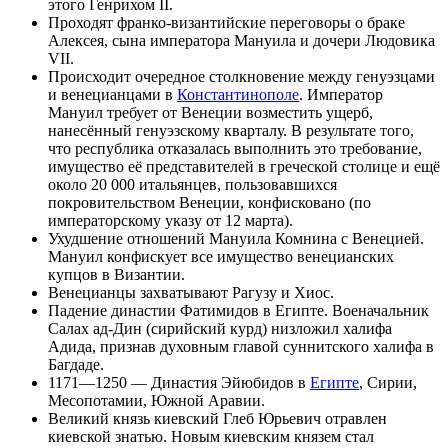
этого
Генрихом II
.
Проходят франко-византийские переговоры о браке
Алексея, сына императора
Мануила
и дочери
Людовика
VII
.
Происходит очередное столкновение между генуэзцами
и венецианцами в
Константинополе
. Император
Мануил требует от
Венеции
возместить ущерб,
нанесённый генуэзскому кварталу. В результате того,
что республика отказалась выполнить это требование,
имущество её представителей в греческой столице и ещё
около 20 000 итальянцев, пользовавшихся
покровительством Венеции, конфисковано (по
императорскому указу от 12 марта).
Ухудшение отношений Мануила Комнина с Венецией.
Мануил конфискует все имущество венецианских
купцов в Византии.
Венецианцы захватывают Рагузу и Хиос.
Падение династии
Фатимидов
в Египте. Военачальник
Салах ад-Дин
(сирийский курд) низложил халифа
Адида, признав духовным главой суннитского халифа в
Багдаде
.
1171—1250 — Династия
Эйюбидов
в
Египте
,
Сирии
,
Месопотамии
, Южной Аравии.
Великий князь киевский
Глеб Юрьевич
отравлен
киевской знатью. Новым киевским князем стал