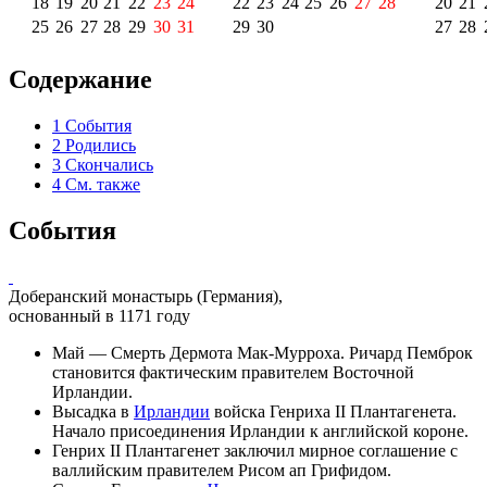
18
19
20
21
22
23
24
22
23
24
25
26
27
28
20
21
25
26
27
28
29
30
31
29
30
27
28
Содержание
1
События
2
Родились
3
Скончались
4
См. также
События
Доберанский монастырь
(Германия),
основанный в 1171 году
Май — Смерть Дермота Мак-Мурроха. Ричард Пемброк
становится фактическим правителем Восточной
Ирландии.
Высадка в
Ирландии
войска
Генриха II Плантагенета
.
Начало присоединения Ирландии к английской короне.
Генрих II Плантагенет заключил мирное соглашение с
валлийским правителем
Рисом ап Грифидом
.