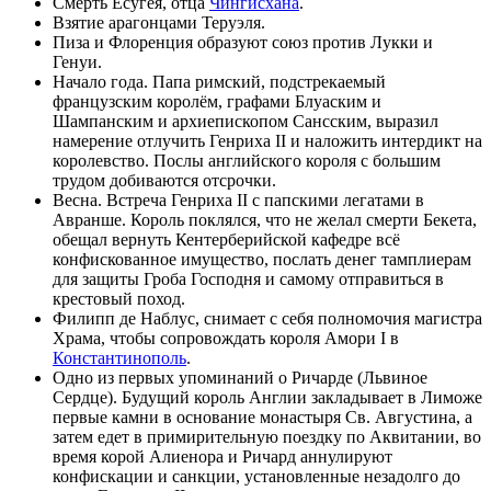
Смерть
Есугея
, отца
Чингисхана
.
Взятие арагонцами Теруэля.
Пиза и Флоренция образуют союз против Лукки и
Генуи.
Начало года. Папа римский, подстрекаемый
французским королём, графами Блуаским и
Шампанским и архиепископом Сансским, выразил
намерение отлучить
Генриха II
и наложить интердикт на
королевство. Послы английского короля с большим
трудом добиваются отсрочки.
Весна. Встреча
Генриха II
с папскими легатами в
Авранше. Король поклялся, что не желал смерти
Бекета
,
обещал вернуть Кентерберийской кафедре всё
конфискованное имущество, послать денег тамплиерам
для защиты Гроба Господня и самому отправиться в
крестовый поход.
Филипп де Наблус, снимает с себя полномочия магистра
Храма, чтобы сопровождать короля Амори I в
Константинополь
.
Одно из первых упоминаний о
Ричарде (Львиное
Сердце)
. Будущий король Англии закладывает в Лиможе
первые камни в основание монастыря Св. Августина, а
затем едет в примирительную поездку по
Аквитании
, во
время корой
Алиенора
и Ричард аннулируют
конфискации и санкции, установленные незадолго до