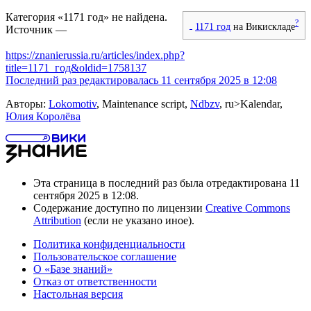
Категория «1171 год» не найдена.
?
1171 год
на Викискладе
Источник —
https://znanierussia.ru/articles/index.php?
title=1171_год&oldid=1758137
Последний раз редактировалась 11 сентября 2025 в 12:08
Авторы:
Lokomotiv
, Maintenance script,
Ndbzv
, ru>Kalendar,
Юлия Королёва
Эта страница в последний раз была отредактирована 11
сентября 2025 в 12:08.
Содержание доступно по лицензии
Creative Commons
Attribution
(если не указано иное).
Политика конфиденциальности
Пользовательское соглашение
О «Базе знаний»
Отказ от ответственности
Настольная версия