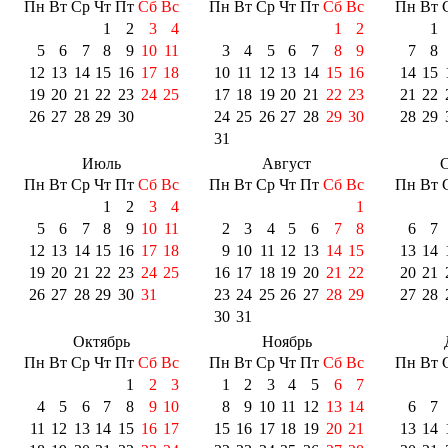
Пн
Вт
Ср
Чт
Пт
Сб
Вс
Пн
Вт
Ср
Чт
Пт
Сб
Вс
Пн
Вт
1
2
3
4
1
2
1
5
6
7
8
9
10
11
3
4
5
6
7
8
9
7
8
12
13
14
15
16
17
18
10
11
12
13
14
15
16
14
15
19
20
21
22
23
24
25
17
18
19
20
21
22
23
21
22
26
27
28
29
30
24
25
26
27
28
29
30
28
29
31
Июль
Август
С
Пн
Вт
Ср
Чт
Пт
Сб
Вс
Пн
Вт
Ср
Чт
Пт
Сб
Вс
Пн
Вт
1
2
3
4
1
5
6
7
8
9
10
11
2
3
4
5
6
7
8
6
7
12
13
14
15
16
17
18
9
10
11
12
13
14
15
13
14
19
20
21
22
23
24
25
16
17
18
19
20
21
22
20
21
26
27
28
29
30
31
23
24
25
26
27
28
29
27
28
30
31
Октябрь
Ноябрь
Пн
Вт
Ср
Чт
Пт
Сб
Вс
Пн
Вт
Ср
Чт
Пт
Сб
Вс
Пн
Вт
1
2
3
1
2
3
4
5
6
7
4
5
6
7
8
9
10
8
9
10
11
12
13
14
6
7
11
12
13
14
15
16
17
15
16
17
18
19
20
21
13
14