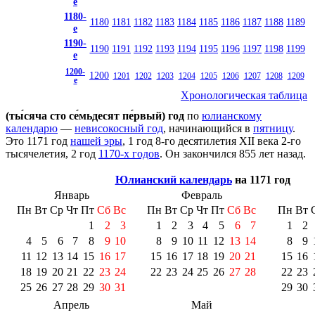
е
1180-
1180
1181
1182
1183
1184
1185
1186
1187
1188
1189
е
1190-
1190
1191
1192
1193
1194
1195
1196
1197
1198
1199
е
1200-
1200
1201
1202
1203
1204
1205
1206
1207
1208
1209
е
Хронологическая таблица
(ты́сяча сто се́мьдесят пе́рвый) год
по
юлианскому
календарю
—
невисокосный год
, начинающийся в
пятницу
.
Это 1171 год
нашей эры
, 1 год 8-го десятилетия
XII века
2-го
тысячелетия
, 2 год
1170-х годов
. Он закончился 855 лет назад.
Юлианский календарь
на 1171 год
Январь
Февраль
Пн
Вт
Ср
Чт
Пт
Сб
Вс
Пн
Вт
Ср
Чт
Пт
Сб
Вс
Пн
Вт
1
2
3
1
2
3
4
5
6
7
1
2
4
5
6
7
8
9
10
8
9
10
11
12
13
14
8
9
11
12
13
14
15
16
17
15
16
17
18
19
20
21
15
16
18
19
20
21
22
23
24
22
23
24
25
26
27
28
22
23
25
26
27
28
29
30
31
29
30
Апрель
Май