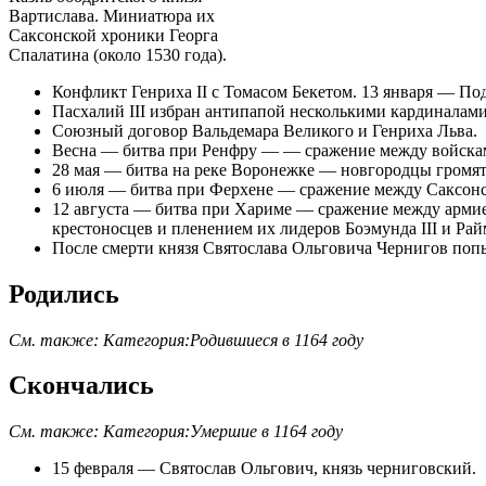
Вартислава. Миниатюра их
Саксонской хроники
Георга
Спалатина
(около 1530 года).
Конфликт
Генриха II
с
Томасом Бекетом
. 13 января — П
Пасхалий III
избран
антипапой
несколькими кардиналами
Союзный договор
Вальдемара Великого
и
Генриха Льва
.
Весна —
битва при Ренфру
— — сражение между войска
28 мая
—
битва на реке Воронежке
— новгородцы громят
6 июля
—
битва при Ферхене
— сражение между
Саксон
12 августа
—
битва при Хариме
— сражение между арми
крестоносцев и пленением их лидеров
Боэмунда III
и
Рай
После смерти князя
Святослава Ольговича
Чернигов попы
Родились
См. также:
Категория:Родившиеся в 1164 году
Скончались
См. также:
Категория:Умершие в 1164 году
15 февраля
—
Святослав Ольгович
,
князь черниговский
.