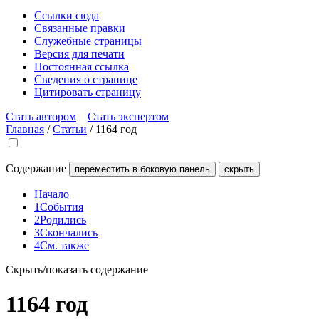
Ссылки сюда
Связанные правки
Служебные страницы
Версия для печати
Постоянная ссылка
Сведения о странице
Цитировать страницу
Стать автором
Стать экспертом
Главная
/
Статьи
/
1164 год
Содержание
переместить в боковую панель
скрыть
Начало
1
События
2
Родились
3
Скончались
4
См. также
Скрыть/показать содержание
1164 год