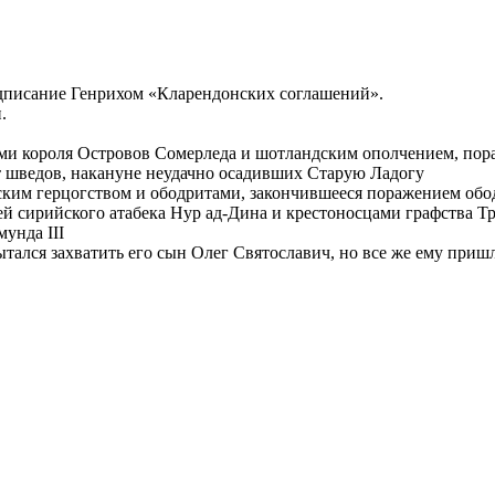
одписание Генрихом «Кларендонских соглашений».
.
ми короля
Островов
Сомерледа
и
шотландским
ополчением, пора
 шведов, накануне неудачно осадивших
Старую Ладогу
ским герцогством
и
ободритами
, закончившееся поражением обо
ей сирийского
атабека
Нур ад-Дина
и крестоносцами
графства Т
мунда III
тался захватить его сын
Олег Святославич
, но все же ему приш