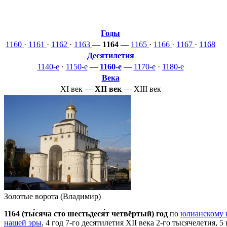
Годы
1160
·
1161
·
1162
·
1163
—
1164
—
1165
·
1166
·
1167
·
1168
Десятилетия
1140-е
·
1150-е
—
1160-е
—
1170-е
·
1180-е
Века
XI век
—
XII век
—
XIII век
Золотые ворота (Владимир)
1164 (ты́сяча сто шестьдеся́т четвёртый) год
по
юлианскому 
нашей эры
, 4 год 7-го десятилетия
XII века
2-го тысячелетия
, 5