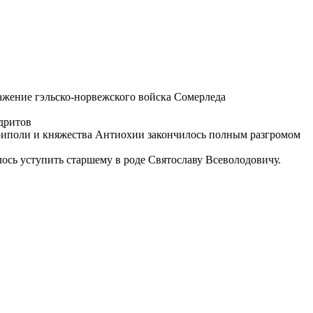
жение гэльско-норвежского войска Сомерледа
дритов
риполи
и
княжества Антиохии
закончилось полным разгромом
лось уступить старшему в роде
Святославу Всеволодовичу
.