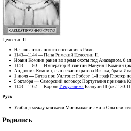
Целестин II
Начало антипапского восстания в Риме.
1143—1144 — Папа Римский
Целестин II
.
Иоанн Комнин
ранен во время охоты под Аназарвом. 8 а
1143—1180 — Император Византии
Мануил I Комнин
(ок
Андроник Комнин
, сын севастократора Исаака, брата Иоа
1 июля — Битва при Уилтоне: Роберт, 1-й граф Глостер п
5 октября — Саморский договор: Португалия признана Ко
1143—1162 — Король
Иерусалима
Балдуин III
(ок.1130-1
Русь
Усобица
между князьями
Мономаховичами
и
Ольговичам
Родились