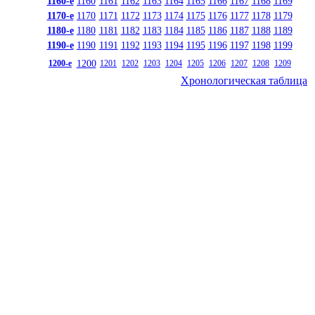
1160-е
1160
1161
1162
1163
1164
1165
1166
1167
1168
1169
1170-е
1170
1171
1172
1173
1174
1175
1176
1177
1178
1179
1180-е
1180
1181
1182
1183
1184
1185
1186
1187
1188
1189
1190-е
1190
1191
1192
1193
1194
1195
1196
1197
1198
1199
1200
1200-е
1201
1202
1203
1204
1205
1206
1207
1208
1209
Хронологическая таблица