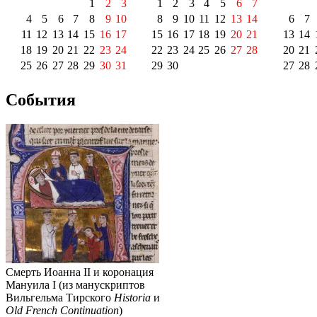
1
2
3
1
2
3
4
5
6
7
4
5
6
7
8
9
10
8
9
10
11
12
13
14
6
7
11
12
13
14
15
16
17
15
16
17
18
19
20
21
13
14
18
19
20
21
22
23
24
22
23
24
25
26
27
28
20
21
25
26
27
28
29
30
31
29
30
27
28
События
Смерть Иоанна II и коронация
Мануила I (из манускриптов
Вильгельма Тирского
Historia
и
Old French Continuation
)