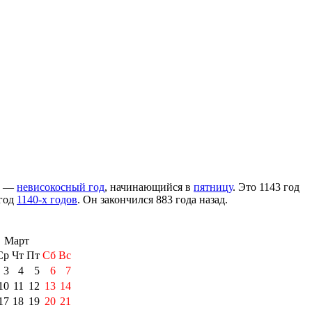
—
невисокосный год
, начинающийся в
пятницу
. Это 1143 год
 год
1140-х годов
. Он закончился 883 года назад.
Март
Ср
Чт
Пт
Сб
Вс
3
4
5
6
7
10
11
12
13
14
17
18
19
20
21