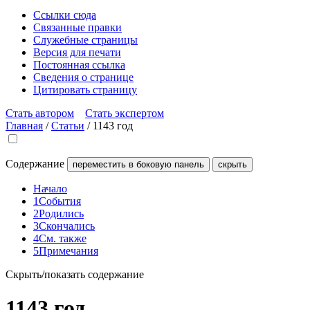
Ссылки сюда
Связанные правки
Служебные страницы
Версия для печати
Постоянная ссылка
Сведения о странице
Цитировать страницу
Стать автором
Стать экспертом
Главная
/
Статьи
/
1143 год
Содержание
переместить в боковую панель
скрыть
Начало
1
События
2
Родились
3
Скончались
4
См. также
5
Примечания
Скрыть/показать содержание
1143 год