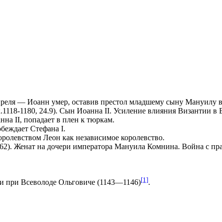
преля — Иоанн умер, оставив престол младшему сыну Мануилу в
.1118-1180, 24.9). Сын Иоанна II. Усиление влияния Византии в 
нна II, попадает в плен к тюркам.
обеждает Стефана I.
ролевством Леон как независимое королевство.
162). Женат на дочери императора Мануила Комнина. Война с п
[1]
и
при
Всеволоде Ольговиче
(1143—1146)
.