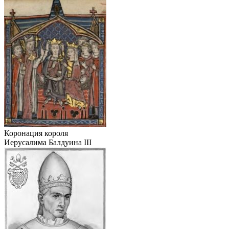
Коронация короля
Иерусалима Балдуина III