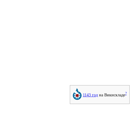
?
1143 год
на Викискладе