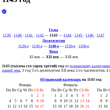
Годы
1139
·
1140
·
1141
·
1142
—
1143
—
1144
·
1145
·
1146
·
1147
Десятилетия
1120-е
·
1130-е
—
1140-е
—
1150-е
·
1160-е
Века
XI век
—
XII век
—
XIII век
1143 (ты́сяча сто со́рок тре́тий) год
по
юлианскому календарю
нашей эры
, 3 год 5-го десятилетия
XII века
2-го тысячелетия
, 4
Юлианский календарь
на 1143 год
Январь
Февраль
Пн
Вт
Ср
Чт
Пт
Сб
Вс
Пн
Вт
Ср
Чт
Пт
Сб
Вс
Пн
Вт
1
2
3
1
2
3
4
5
6
7
1
2
4
5
6
7
8
9
10
8
9
10
11
12
13
14
8
9
11
12
13
14
15
16
17
15
16
17
18
19
20
21
15
16