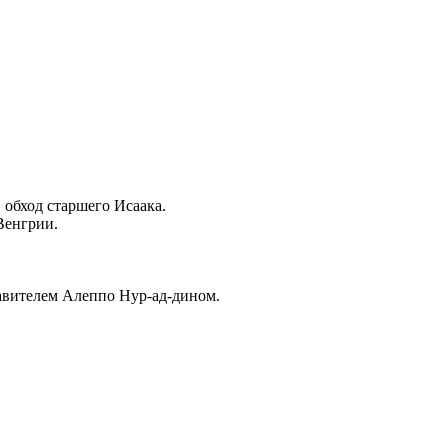
 обход старшего Исаака.
Венгрии.
равителем Алеппо Нур-ад-дином.