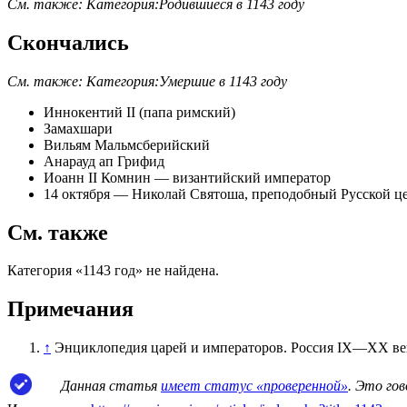
См. также:
Категория:Родившиеся в 1143 году
Скончались
См. также:
Категория:Умершие в 1143 году
Иннокентий II (папа римский)
Замахшари
Вильям Мальмсберийский
Анарауд ап Грифид
Иоанн II Комнин
—
византийский император
14 октября
—
Николай Святоша
, преподобный Русской ц
См. также
Категория «1143 год» не найдена.
Примечания
↑
Энциклопедия царей и императоров. Россия IX—XX века.
Данная статья
имеет статус «проверенной»
. Это го