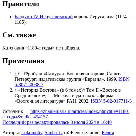
Правители
Балдуин IV Иерусалимский
король
Иерусалима
(1174—
1185).
См. также
Категория «1180-е годы» не найдена.
Примечания
↑
С.Тёрнбулл «Самураи. Военная история», Санкт-
Петербург: издательская группа «Евразия», 1999.
ISBN
5-8071-0038-7
↑
«История Востока» (в 6 томах)// Том II «Восток в
Средние века», — Москва: издательская фирма
«Восточная литература» РАН, 2002.
ISBN 5-02-017711-3
Источник —
https://znanierussia.ru/articles/index.php?title=1180-
е_годы&oldid=494157
Последний раз редактировалась 8 июля 2024 в 16:40
Авторы:
Lokomotiv
,
Simba16
, ru>Fleur-de-farine,
Юлия