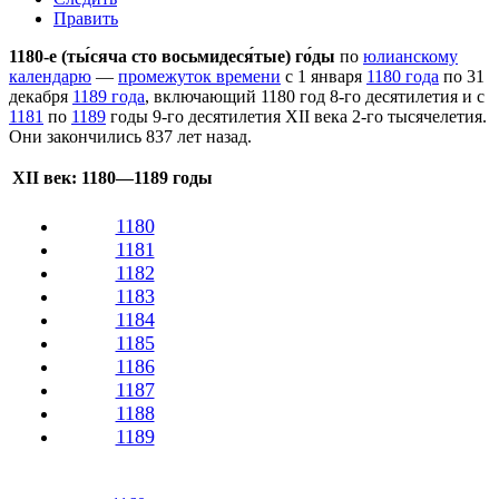
Править
1180-е (ты́сяча сто восьмидеся́тые) го́ды
по
юлианскому
календарю
—
промежуток времени
с
1 января
1180 года
по
31
декабря
1189 года
, включающий 1180 год 8-го десятилетия и с
1181
по
1189
годы 9-го десятилетия
XII века
2-го тысячелетия
.
Они закончились 837 лет назад.
XII век
: 1180—1189 годы
1180
1181
1182
1183
1184
1185
1186
1187
1188
1189