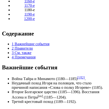
1160-е
1170-е
1180-е
1190-е
1200-е
Содержание
1
Важнейшие события
2
Правители
3
См. также
4
Примечания
Важнейшие события
[1]
[2]
Война Тайра и Минамото
(1180—1185)
.
Неудачный поход
Игоря
на половцев, что стало
причиной написания «
Слова о полку Игореве
» (1185).
Второе Болгарское царство
(1185—1396).
Восстания
[en]
Ассена и Петра
(1185—1204).
Третий крестовый поход
(1189—1192).