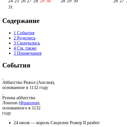
24
25
26
27
28
29
30
28
29
30
26
27
31
Содержание
1
События
2
Родились
3
Скончались
4
См. также
5
Примечания
События
Аббатство Ривол (
Англия
),
основанное в 1132 году
Руины
аббатства
Лонпон
(
Франция
),
основанного в 1132
году
24 июля
— король
Сицилии
Рожер II
разбит