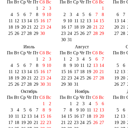
Пн
Вт
Ср
Чт
Пт
Сб
Вс
Пн
Вт
Ср
Чт
Пт
Сб
Вс
Пн
Вт
1
2
3
1
4
5
6
7
8
9
10
2
3
4
5
6
7
8
6
7
11
12
13
14
15
16
17
9
10
11
12
13
14
15
13
14
18
19
20
21
22
23
24
16
17
18
19
20
21
22
20
21
25
26
27
28
29
30
23
24
25
26
27
28
29
27
28
30
31
Июль
Август
С
Пн
Вт
Ср
Чт
Пт
Сб
Вс
Пн
Вт
Ср
Чт
Пт
Сб
Вс
Пн
Вт
1
2
3
1
2
3
4
5
6
7
4
5
6
7
8
9
10
8
9
10
11
12
13
14
5
6
11
12
13
14
15
16
17
15
16
17
18
19
20
21
12
13
18
19
20
21
22
23
24
22
23
24
25
26
27
28
19
20
25
26
27
28
29
30
31
29
30
31
26
27
Октябрь
Ноябрь
Пн
Вт
Ср
Чт
Пт
Сб
Вс
Пн
Вт
Ср
Чт
Пт
Сб
Вс
Пн
Вт
1
2
1
2
3
4
5
6
3
4
5
6
7
8
9
7
8
9
10
11
12
13
5
6
10
11
12
13
14
15
16
14
15
16
17
18
19
20
12
13
17
18
19
20
21
22
23
21
22
23
24
25
26
27
19
20