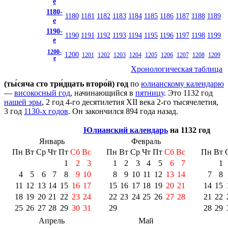
е
1180-
1180
1181
1182
1183
1184
1185
1186
1187
1188
1189
е
1190-
1190
1191
1192
1193
1194
1195
1196
1197
1198
1199
е
1200-
1200
1201
1202
1203
1204
1205
1206
1207
1208
1209
е
Хронологическая таблица
(ты́сяча сто три́дцать второ́й) год
по
юлианскому календарю
—
високосный год
, начинающийся в
пятницу
. Это 1132 год
нашей эры
, 2 год 4-го десятилетия
XII века
2-го тысячелетия
,
3 год
1130-х годов
. Он закончился 894 года назад.
Юлианский календарь
на 1132 год
Январь
Февраль
Пн
Вт
Ср
Чт
Пт
Сб
Вс
Пн
Вт
Ср
Чт
Пт
Сб
Вс
Пн
Вт
1
2
3
1
2
3
4
5
6
7
1
4
5
6
7
8
9
10
8
9
10
11
12
13
14
7
8
11
12
13
14
15
16
17
15
16
17
18
19
20
21
14
15
18
19
20
21
22
23
24
22
23
24
25
26
27
28
21
22
25
26
27
28
29
30
31
29
28
29
Апрель
Май