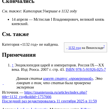
Скончались
См. также:
Категория:Умершие в 1132 году
14 апреля
—
Мстислав I Владимирович
,
великий князь
киевский
.
См. также
Категория «1132 год» не найдена.
?
1132 год
на Викискладе
Примечания
↑
Энциклопедия царей и императоров. Россия IX—XX
века. Изд: Рооса. 2007 г. стр. 43.
ISBN 978-5-91926-025-7
Данная статья
имеет статус «проверенной»
. Это
говорит о том, что статья была проверена
экспертом
Источник —
https://znanierussia.ru/articles/index.php?
title=1132_год&oldid=1757666
Последний раз редактировалась 11 сентября 2025 в 11:59