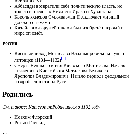
мятежниками.
Аббасиды
возвратили себе политическую власть, но
только в пределах Нижнего Ирака и
Хузистана
.
Король кхмеров
Сурьяварман II
заключает мирный
договор с
тямами
.
Китайскими
оружейниками был изобретён первый в
мире
огнемёт
.
Россия
Военный поход Мстислава Владимировича на
чудь
и
[1]
литовцев (1131—1132)
.
Смерть
Великого князя Киевского
Мстислава
. Начало
княжения в Киеве брата Мстислава Великого —
Ярополка Владимировича
. Начало периода
феодальной
раздробленности
на
Руси
.
Родились
См. также:
Категория:Родившиеся в 1132 году
Иоахим Флорский
Рис ап Грифид