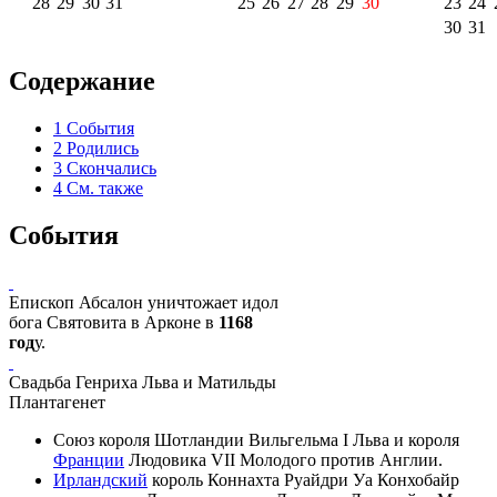
28
29
30
31
25
26
27
28
29
30
23
24
30
31
Содержание
1
События
2
Родились
3
Скончались
4
См. также
События
Епископ
Абсалон
уничтожает идол
бога Святовита
в
Арконе
в
1168
год
у.
Свадьба
Генриха Льва
и
Матильды
Плантагенет
Союз короля
Шотландии
Вильгельма I Льва
и короля
Франции
Людовика VII Молодого
против
Англии
.
Ирландский
король Коннахта
Руайдри Уа Конхобайр