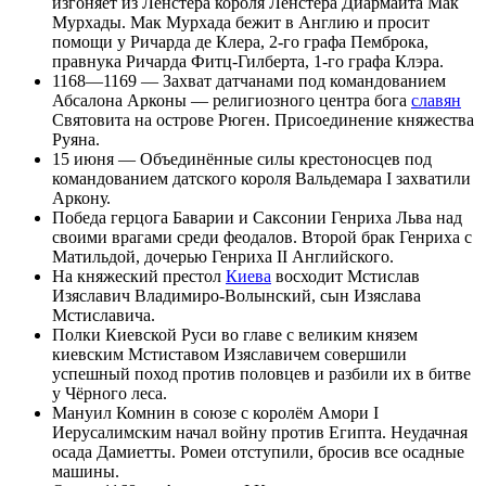
изгоняет из
Ленстера
короля Ленстера
Диармайта Мак
Мурхады
. Мак Мурхада бежит в Англию и просит
помощи у
Ричарда де Клера, 2-го графа Пемброка
,
правнука
Ричарда Фитц-Гилберта
, 1-го графа Клэра.
1168—1169 — Захват
датчанами
под командованием
Абсалона
Арконы
— религиозного центра бога
славян
Святовита
на острове
Рюген
. Присоединение
княжества
Руяна
.
15 июня
— Объединённые силы
крестоносцев
под
командованием
датского
короля
Вальдемара I
захватили
Аркону.
Победа герцога Баварии и Саксонии
Генриха Льва
над
своими врагами среди феодалов. Второй брак Генриха с
Матильдой
, дочерью
Генриха II Английского
.
На княжеский престол
Киева
восходит
Мстислав
Изяславич
Владимиро-Волынский, сын
Изяслава
Мстиславича
.
Полки
Киевской Руси
во главе с великим князем
киевским Мстиставом Изяславичем совершили
успешный поход против
половцев
и разбили их в
битве
у Чёрного леса
.
Мануил Комнин
в союзе с королём
Амори I
Иерусалимским
начал войну против Египта. Неудачная
осада
Дамиетты
.
Ромеи
отступили, бросив все осадные
машины.