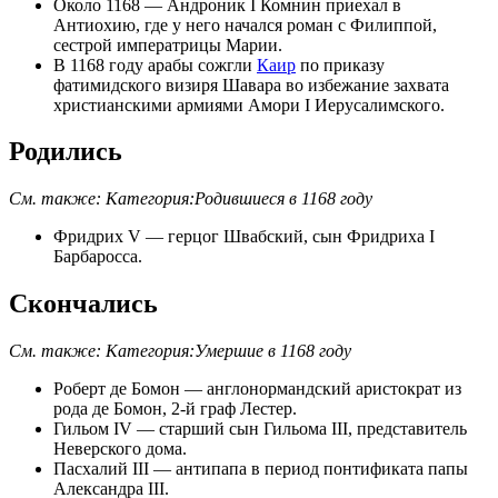
Около 1168 —
Андроник I Комнин
приехал в
Антиохию
, где у него начался роман с Филиппой,
сестрой
императрицы Марии
.
В 1168 году
арабы
сожгли
Каир
по приказу
фатимидского
визиря
Шавара
во избежание захвата
христианскими армиями Амори І Иерусалимского.
Родились
См. также:
Категория:Родившиеся в 1168 году
Фридрих V
—
герцог Швабский
, сын
Фридриха I
Барбаросса
.
Скончались
См. также:
Категория:Умершие в 1168 году
Роберт де Бомон
—
англонормандский
аристократ из
рода
де Бомон
,
2-й граф Лестер
.
Гильом IV
— старший сын
Гильома III
, представитель
Неверского дома
.
Пасхалий III
— антипапа в период понтификата папы
Александра III
.