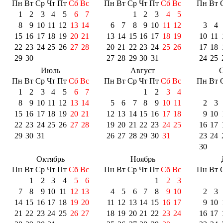
Пн
Вт
Ср
Чт
Пт
Сб
Вс
Пн
Вт
Ср
Чт
Пт
Сб
Вс
Пн
Вт
1
2
3
4
5
6
7
1
2
3
4
5
8
9
10
11
12
13
14
6
7
8
9
10
11
12
3
4
15
16
17
18
19
20
21
13
14
15
16
17
18
19
10
11
22
23
24
25
26
27
28
20
21
22
23
24
25
26
17
18
29
30
27
28
29
30
31
24
25
Июль
Август
С
Пн
Вт
Ср
Чт
Пт
Сб
Вс
Пн
Вт
Ср
Чт
Пт
Сб
Вс
Пн
Вт
1
2
3
4
5
6
7
1
2
3
4
8
9
10
11
12
13
14
5
6
7
8
9
10
11
2
3
15
16
17
18
19
20
21
12
13
14
15
16
17
18
9
10
22
23
24
25
26
27
28
19
20
21
22
23
24
25
16
17
29
30
31
26
27
28
29
30
31
23
24
30
Октябрь
Ноябрь
Пн
Вт
Ср
Чт
Пт
Сб
Вс
Пн
Вт
Ср
Чт
Пт
Сб
Вс
Пн
Вт
1
2
3
4
5
6
1
2
3
7
8
9
10
11
12
13
4
5
6
7
8
9
10
2
3
14
15
16
17
18
19
20
11
12
13
14
15
16
17
9
10
21
22
23
24
25
26
27
18
19
20
21
22
23
24
16
17