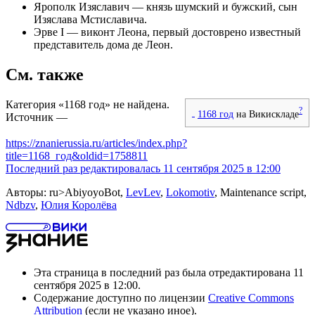
Ярополк Изяславич
— князь
шумский
и
бужский
, сын
Изяслава Мстиславича
.
Эрве I
—
виконт Леона
, первый достоврено известный
представитель
дома де Леон
.
См. также
Категория «1168 год» не найдена.
?
1168 год
на Викискладе
Источник —
https://znanierussia.ru/articles/index.php?
title=1168_год&oldid=1758811
Последний раз редактировалась 11 сентября 2025 в 12:00
Авторы: ru>AbiyoyoBot,
LevLev
,
Lokomotiv
, Maintenance script,
Ndbzv
,
Юлия Королёва
Эта страница в последний раз была отредактирована 11
сентября 2025 в 12:00.
Содержание доступно по лицензии
Creative Commons
Attribution
(если не указано иное).