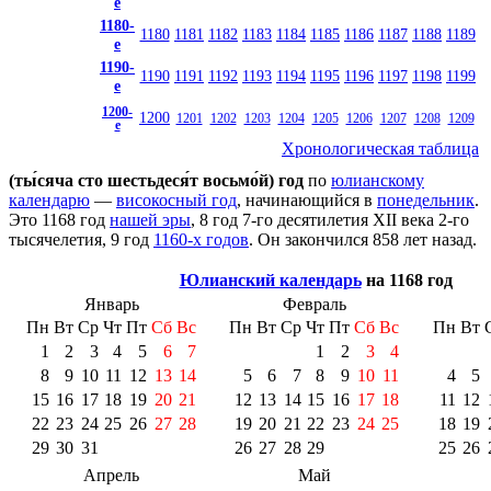
е
1180-
1180
1181
1182
1183
1184
1185
1186
1187
1188
1189
е
1190-
1190
1191
1192
1193
1194
1195
1196
1197
1198
1199
е
1200-
1200
1201
1202
1203
1204
1205
1206
1207
1208
1209
е
Хронологическая таблица
(ты́сяча сто шестьдеся́т восьмо́й) год
по
юлианскому
календарю
—
високосный год
, начинающийся в
понедельник
.
Это 1168 год
нашей эры
, 8 год 7-го десятилетия
XII века
2-го
тысячелетия
, 9 год
1160-х годов
. Он закончился 858 лет назад.
Юлианский календарь
на 1168 год
Январь
Февраль
Пн
Вт
Ср
Чт
Пт
Сб
Вс
Пн
Вт
Ср
Чт
Пт
Сб
Вс
Пн
Вт
1
2
3
4
5
6
7
1
2
3
4
8
9
10
11
12
13
14
5
6
7
8
9
10
11
4
5
15
16
17
18
19
20
21
12
13
14
15
16
17
18
11
12
22
23
24
25
26
27
28
19
20
21
22
23
24
25
18
19
29
30
31
26
27
28
29
25
26
Апрель
Май