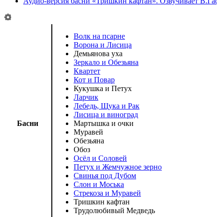
Аудио-версия басни «Тришкин кафтан». Озвучивает В.Га
Волк на псарне
Ворона и Лисица
Демьянова уха
Зеркало и Обезьяна
Квартет
Кот и Повар
Кукушка и Петух
Ларчик
Лебедь, Щука и Рак
Лисица и виноград
Басни
Мартышка и очки
Муравей
Обезьяна
Обоз
Осёл и Соловей
Петух и Жемчужное зерно
Свинья под Дубом
Слон и Моська
Стрекоза и Муравей
Тришкин кафтан
Трудолюбивый Медведь