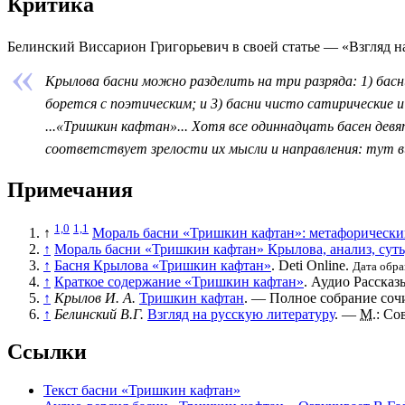
Критика
Белинский Виссарион Григорьевич
в своей статье — «
Взгляд н
Крылова басни можно разделить на три разряда: 1) басн
борется с поэтическим; и 3) басни чисто сатирические 
...«Тришкин кафтан»... Хотя все одиннадцать басен девя
соответствует зрелости их мысли и направления: тут в
Примечания
1,0
1,1
↑
Мораль басни «Тришкин кафтан»: метафорически
↑
Мораль басни «Тришкин кафтан» Крылова, анализ, суть
↑
Басня Крылова «Тришкин кафтан»
. Deti Online.
Дата обра
↑
Краткое содержание «Тришкин кафтан»
. Аудио Рассказ
↑
Крылов И. А.
Тришкин кафтан
. — Полное собрание сочи
↑
Белинский В.Г.
Взгляд на русскую литературу
. —
М.
: Со
Ссылки
Текст басни «Тришкин кафтан»