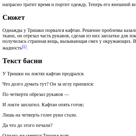
напрасно тратит время и портит одежду. Теперь его внешний ви
Сюжет
Однажды у Тришки порвался кафтан. Решение проблемы казалос
ткани, он отрезал часть рукавов, сделав из них заплатки для л
получилась странная вещь, вызывающая смех у окружающих. В 
[1]
жадность
.
Текст басни
У Тришки на локтях кафтан продрался.
Что долго думать тут? Он за иглу принялся:
По четверти обрезал рукавов —
И локти заплатил. Кафтан опять готов;
Лишь на четверть голее руки стали.
Да что до этого печали?
Однако же смеется Тришке всяк,