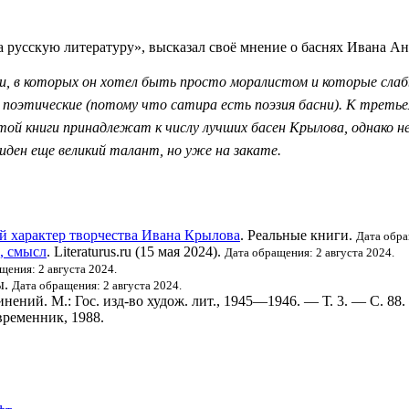
а русскую литературу
», высказал своё мнение о
баснях
Ивана Ан
и, в которых он хотел быть просто моралистом и которые слабы 
и поэтические (потому что сатира есть поэзия басни). К третье
той книги принадлежат к числу лучших басен Крылова, однако не
иден еще великий талант, но уже на закате.
й характер творчества Ивана Крылова
. Реальные книги.
Дата обра
, смысл
. Literaturus.ru (15 мая 2024).
Дата обращения: 2 августа 2024.
щения: 2 августа 2024.
ы.
Дата обращения: 2 августа 2024.
нений. М.: Гос. изд-во худож. лит., 1945—1946. — Т. 3. — С. 88.
временник, 1988.