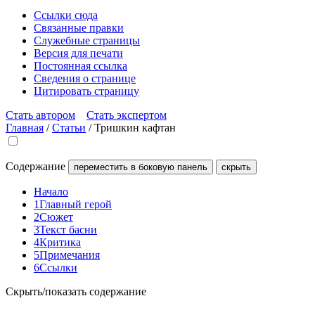
Ссылки сюда
Связанные правки
Служебные страницы
Версия для печати
Постоянная ссылка
Сведения о странице
Цитировать страницу
Стать автором
Стать экспертом
Главная
/
Статьи
/
Тришкин кафтан
Содержание
переместить в боковую панель
скрыть
Начало
1
Главный герой
2
Сюжет
3
Текст басни
4
Критика
5
Примечания
6
Ссылки
Скрыть/показать содержание