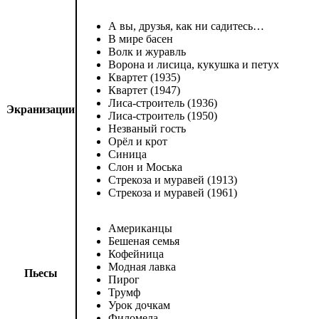
А вы, друзья, как ни садитесь…
В мире басен
Волк и журавль
Ворона и лисица, кукушка и петух
Квартет (1935)
Квартет (1947)
Лиса-строитель (1936)
Экранизации
Лиса-строитель (1950)
Незваный гость
Орёл и крот
Синица
Слон и Моська
Стрекоза и муравей (1913)
Стрекоза и муравей (1961)
Американцы
Бешеная семья
Кофейница
Модная лавка
Пьесы
Пирог
Трумф
Урок дочкам
Филомела