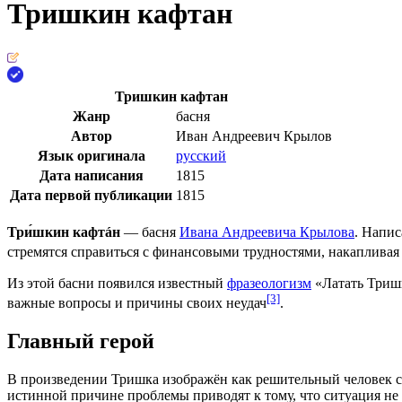
Тришкин кафтан
Тришкин кафтан
Жанр
басня
Автор
Иван Андреевич Крылов
Язык оригинала
русский
Дата написания
1815
Дата первой публикации
1815
Три́шкин кафтáн
—
басня
Ивана Андреевича Крылова
. Напи
стремятся справиться с финансовыми трудностями, накапливая 
Из этой басни появился известный
фразеологизм
«Латать Тришк
[3]
важные вопросы и причины своих неудач
.
Главный герой
В произведении Тришка изображён как решительный человек с 
истинной причине проблемы приводят к тому, что ситуация не т