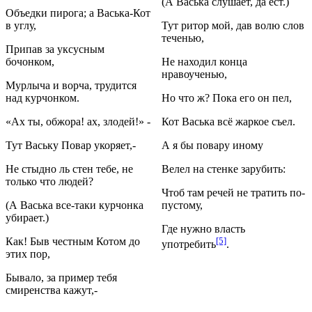
(А Васька слушает, да ест.)
Объедки пирога; а Васька-Кот
в углу,
Тут ритор мой, дав волю слов
теченью,
Припав за уксусным
бочонком,
Не находил конца
нравоученью,
Мурлыча и ворча, трудится
над курчонком.
Но что ж? Пока его он пел,
«Ах ты, обжора! ах, злодей!» -
Кот Васька всё жаркое съел.
Тут Ваську Повар укоряет,-
А я бы повару иному
Не стыдно ль стен тебе, не
Велел на стенке зарубить:
только что людей?
Чтоб там речей не тратить по-
(А Васька все-таки курчонка
пустому,
убирает.)
Где нужно власть
Как! Быв честным Котом до
[5]
употребить
.
этих пор,
Бывало, за пример тебя
смиренства кажут,-