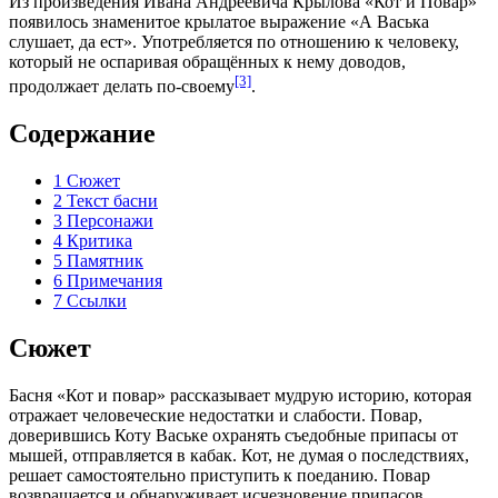
Из произведения Ивана Андреевича Крылова «Кот и Повар»
появилось знаменитое
крылатое выражение
«А Васька
слушает, да ест». Употребляется по отношению к человеку,
который не оспаривая обращённых к нему доводов,
[3]
продолжает делать по-своему
.
Содержание
1
Сюжет
2
Текст басни
3
Персонажи
4
Критика
5
Памятник
6
Примечания
7
Ссылки
Сюжет
Басня
«Кот и повар» рассказывает мудрую историю, которая
отражает человеческие недостатки и слабости. Повар,
доверившись Коту Ваське охранять съедобные припасы от
мышей, отправляется в
кабак
. Кот, не думая о последствиях,
решает самостоятельно приступить к поеданию.
Повар
возвращается и обнаруживает исчезновение припасов,