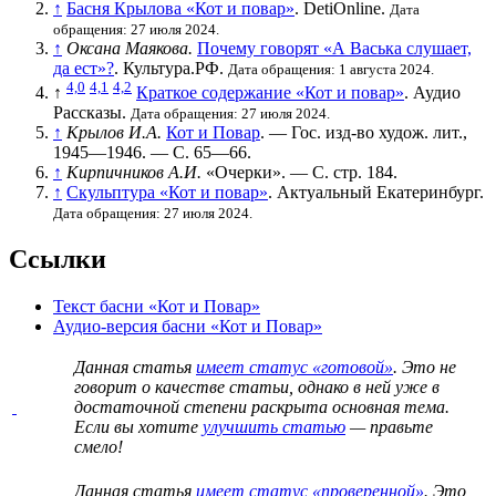
↑
Басня Крылова «Кот и повар»
. DetiOnline.
Дата
обращения: 27 июля 2024.
↑
Оксана Маякова.
Почему говорят «А Васька слушает,
да ест»?
. Культура.РФ.
Дата обращения: 1 августа 2024.
4,0
4,1
4,2
↑
Краткое содержание «Кот и повар»
. Аудио
Рассказы.
Дата обращения: 27 июля 2024.
↑
Крылов И.А.
Кот и Повар
. — Гос. изд-во худож. лит.,
1945—1946. — С. 65—66.
↑
Кирпичников А.И.
«Очерки». — С. стр. 184.
↑
Cкульптура «Кот и повар»
. Актуальный Екатеринбург.
Дата обращения: 27 июля 2024.
Ссылки
Текст басни «Кот и Повар»
Аудио-версия басни «Кот и Повар»
Данная статья
имеет статус «готовой»
. Это не
говорит о
качестве статьи
, однако в ней уже в
достаточной степени раскрыта основная тема.
Если вы хотите
улучшить статью
— правьте
смело!
Данная статья
имеет статус «проверенной»
. Это