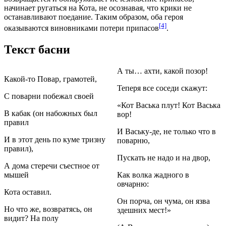
начинает ругаться на Кота, не осознавая, что крики не
останавливают поедание. Таким образом, оба героя
[4]
оказываются виновниками потери припасов
.
Текст басни
А ты… ахти, какой позор!
Какой-то Повар, грамотей,
Теперя все соседи скажут:
С поварни побежал своей
«Кот Васька плут! Кот Васька
В кабак (он набожных был
вор!
правил
И Ваську-де, не только что в
И в этот день по куме тризну
поварню,
правил),
Пускать не надо и на двор,
А дома стеречи съестное от
мышей
Как волка жадного в
овчарню:
Кота оставил.
Он порча, он чума, он язва
Но что же, возвратясь, он
здешних мест!»
видит? На полу