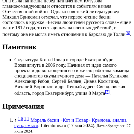
Она была написана перед назначением
Кутузова
главнокомандующим и относится к событиям начала
Отечественной войны
. Однако советский литературовед
Михаил Бриксман
отмечал, что первое чтение
басни
состоялось в кружке «Беседа любителей русского слова» ещё в
марте
1812 года
, то есть до начала военных действий, и
[6]
поэтому она не могла иметь отношения к Барклаю де Толли
.
Памятник
Скульптура Кот и Повар в городе
Екатеринбург
.
Воздвигнута в 2006 году. Начиная от идеи самого
проекта и до воплощения его в жизнь работала команда
специалистов скульптурного дела — Наталья Куликова,
Александр Рябов, Сергей Беляев, Диана Косыгина,
Виталий Воронков и др. Точный адрес: Свердловская
[7]
область, город Екатеринбург, улица 8 Марта
.
Примечания
1,0
1,1
↑
Мораль басни «Кот и Повар» Крылова, анализ,
суть, смысл
. Literaturus.ru (17 мая 2024).
Дата обращения: 27
июля 2024.