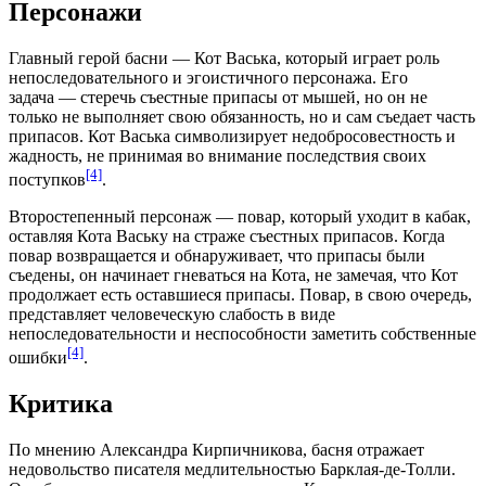
Персонажи
Главный герой басни — Кот Васька, который играет роль
непоследовательного и эгоистичного персонажа. Его
задача — стеречь съестные припасы от
мышей
, но он не
только не выполняет свою обязанность, но и сам съедает часть
припасов. Кот Васька символизирует недобросовестность и
жадность, не принимая во внимание последствия своих
[4]
поступков
.
Второстепенный персонаж — повар, который уходит в кабак,
оставляя Кота Ваську на страже съестных припасов. Когда
повар возвращается и обнаруживает, что припасы были
съедены, он начинает гневаться на Кота, не замечая, что Кот
продолжает есть оставшиеся припасы. Повар, в свою очередь,
представляет человеческую слабость в виде
непоследовательности и неспособности заметить собственные
[4]
ошибки
.
Критика
По мнению
Александра Кирпичникова
, басня отражает
недовольство писателя медлительностью Барклая-де-Толли.