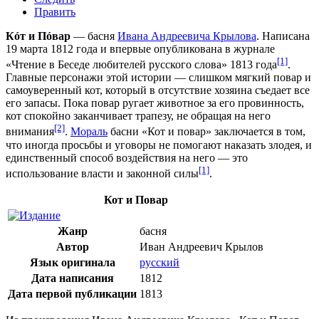
Править
Кóт и Пóвар
— басня
Ивана Андреевича Крылова
. Написана
19 марта
1812 года
и впервые опубликована в журнале
[1]
«Чтение в Беседе любителей русского слова»
1813 года
.
Главные персонажи этой истории — слишком мягкий повар и
самоуверенный кот, который в отсутствие хозяина съедает все
его запасы. Пока повар ругает животное за его провинность,
кот спокойно заканчивает трапезу, не обращая на него
[2]
внимания
.
Мораль
басни «Кот и повар» заключается в том,
что иногда просьбы и уговоры не помогают наказать злодея, и
единственный способ воздействия на него — это
[1]
использование власти и законной силы
.
Кот и Повар
Жанр
басня
Автор
Иван Андреевич Крылов
Язык оригинала
русский
Дата написания
1812
Дата первой публикации
1813