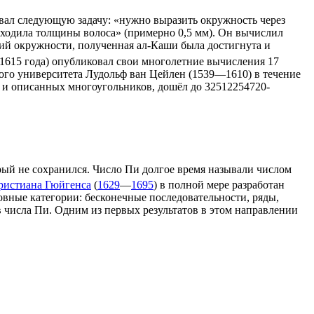
вал следующую задачу: «нужно выразить окружность через
сходила толщины волоса» (примерно 0,5 мм). Он вычислил
ний окружности, полученная ал-Каши была достигнута и
615 года) опубликовал свои многолетние вычисления 17
кого университета
Лудольф ван Цейлен
(1539—1610) в течение
х и описанных многоугольников, дошёл до 32512254720-
рый не сохранился. Число Пи долгое время называли числом
ристиана Гюйгенса
(
1629
—
1695
) в полной мере разработан
новные категории: бесконечные последовательности, ряды,
в числа Пи. Одним из первых результатов в этом направлении