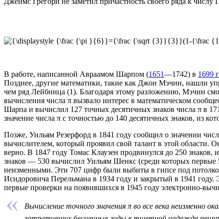
Джеймс Грегори не заметил причастность своего ряда к числу 
В работе, написанной
Авраамом Шарпом
(
1651
—
1742
) в
1699 
Позднее, другие математики, такие как
Джон Мэчин
, нашли у
чем ряд Лейбница (1). Благодаря этому разложению, Мэчин см
вычисления числа π вызвало интерес в математическом сообще
Шарпа и вычислил 127 точных десятичных знаков числа π в 17
значение числа π с точностью до 140 десятичных знаков, из ко
Позже,
Уильям Резерфорд
в 1841 году сообщил о значении числ
вычислителем, который проявил свой талант в этой области. Он
верно. В 1847 году Томас Клаузен продвинулся до 250 знаков, 
знаков — 530 вычислил
Уильям Шенкс
(среди которых первые 
неизменными. Эти 707 цифр были выбиты в гипсе под потолко
Исидоровича Перельмана
в 1934 году и закрытый в 1941 году
первые проверки на появившихся в 1945 году электронно-вычи
Вычисление точного значения π во все века неизменно о
затративших бесценные годы в тщетной надежде решить 