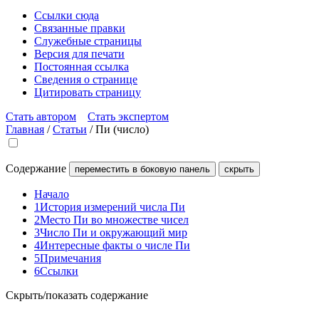
Ссылки сюда
Связанные правки
Служебные страницы
Версия для печати
Постоянная ссылка
Сведения о странице
Цитировать страницу
Стать автором
Стать экспертом
Главная
/
Статьи
/
Пи (число)
Содержание
переместить в боковую панель
скрыть
Начало
1
История измерений числа Пи
2
Место Пи во множестве чисел
3
Число Пи и окружающий мир
4
Интересные факты о числе Пи
5
Примечания
6
Ссылки
Скрыть/показать содержание