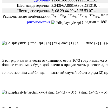
Двоичная
11,00100100001111110110…
Шестнадцатеричная
3,243F6A8885A308D31319…
Шестидесятеричная
3; 08 29 44 00 47 25 53 07 …
22
179
223
333
355
103 9
⁄
,
⁄
,
⁄
,
⁄
,
⁄
,
Рациональные приближения
7
57
71
106
113
радиан
= 180°
Тригонометрия
Этот ряд назван в честь открывшего его в 1673 году немецког
больше слагаемых будет добавлено в правую часть равенства, т
точностью. Ряд Лейбница — частный случай общего ряда (2) п