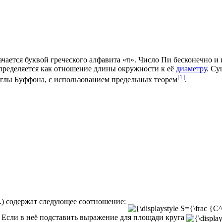
чается буквой греческого алфавита «π». Число Пи бесконечно и и
пределяется как отношение
длины
окружности
к её
диаметру
. Су
[1]
иглы
Буффона
, с использованием предельных теорем
.
э.) содержат следующее соотношение:
 Если в неё подставить выражение для площади круга