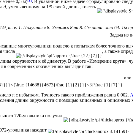
 менее 0,5 м)
. В указанной ниже задаче сформулировано след
га
d
, уменьшенному на 1/9 своей длины, то есть
/9, т. е. 1. Получится 8. Умножь 8 на 8. См отри: это 64. Ты п
Задача из 
писанные
многоугольники
подвело к попыткам более точного выч
ля числа
, а также опре
лины окружности к её диаметру. В работе «Измерение круга», 
ая в современных обозначениях выглядит так:
или 
число π с избытком. Точность такого приближения равна 0,002.
А
числения длины окружности с помощью вписанных и описанных 
льного 720-угольника получил
3072-угольника находит
.