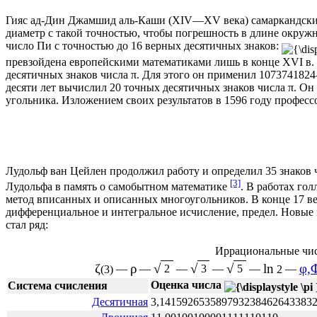
Гияс ад-Дин Джамшид аль-Каши
(XIV—XV века) самаркандск
диаметр с такой точностью, чтобы погрешность в длине окруж
число Пи с точностью до 16 верных десятичных знаков:
превзойдена европейскими математиками лишь в конце XVI в.
десятичных знаков числа π. Для этого он применил 107374182
десяти лет вычислил 20 точных десятичных знаков числа π. О
угольника. Изложением своих результатов в 1596 году професс
Лудольф ван Цейлен
продолжил работу и определил 35 знаков 
[3]
Лудольфа в память о самобытном математике
. В работах го
метод вписанных и описанных многоугольников. В конце
17 в
дифференциальное
и
интегральное
исчисление,
предел
. Новые
стал
ряд
:
Иррациональные чи
ζ
ρ
√
√
√
ln
φ,
(3)
—
—
2
—
3
—
5
—
2
—
Оценка числа
Система счисления
Десятичная
3,14159265358979323846264338