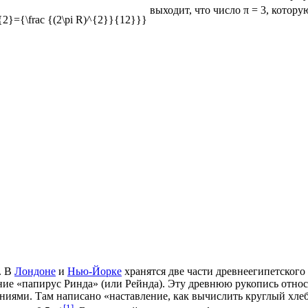
выходит, что число π = 3, котор
. В
Лондоне
и
Нью-Йорке
хранятся две части древнеегипетского
вание «папирус Ринда» (или Рейнда). Эту древнюю
рукопись
относ
ениями. Там написано «наставление, как вычислить круглый х
[1]