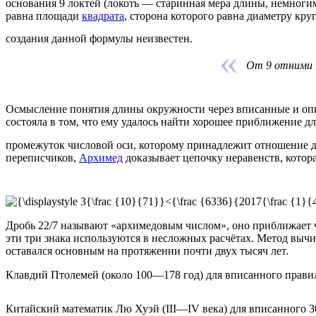
основания 9 локтей (локоть — старинная мера длины, немногим
равна площади
квадрата
, сторона которого равна диаметру кру
создания данной формулы неизвестен.
От 9 отними 1
Осмысление понятия длины
окружности
через вписанные и о
состояла в том, что ему удалось найти хорошее приближение д
промежуток числовой оси, которому принадлежит отношение д
переписчиков,
Архимед
доказывает цепочку неравенств, котор
Дробь
22/7 называют «
архимедовым числом
», оно приближает 
эти три знака используются в несложных расчётах. Метод вы
оставался основным на протяжении почти двух тысяч лет.
Клавдий Птолемей
(около 100—178 год) для вписанного прави
Китайский математик
Лю Хуэй
(III—IV века) для вписанного 