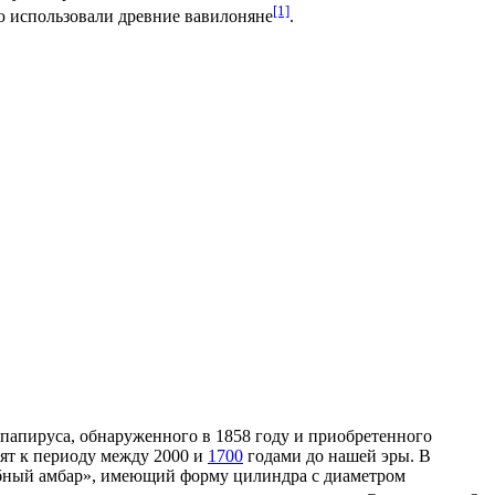
[1]
ую использовали древние вавилоняне
.
 папируса, обнаруженного в
1858 году
и приобретенного
ят к периоду между
2000
и
1700
годами до нашей эры. В
лебный амбар», имеющий форму цилиндра с диаметром