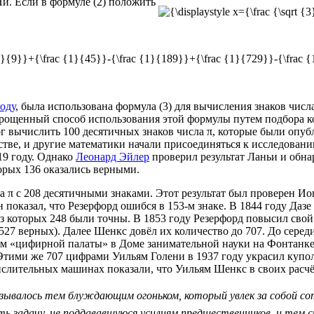
Пи. Если в формуле (2) положить
году
, была использована формула (3) для вычисления знаков числ
прощенный способ использования этой формулы путем подбора к
ог вычислить 100 десятичных знаков числа π, которые были опу
стве, и другие математики начали присоединяться к исследован
19 году. Однако
Леонард Эйлер
проверил результат Ланьи и обнар
торых 136 оказались верными.
а π с 208 десятичными знаками. Этот результат был проверен
Ио
 показал, что Резерфорд ошибся в 153-м знаке. В 1844 году Дазе
из которых 248 были точны. В 1853 году Резерфорд повысил свой
527 верных). Далее Шенкс довёл их количество до 707. До сер
м «цифирной палаты» в Доме занимательной науки на Фонтанке
. Этими же 707 цифрами Уильям Голени в 1937 году украсил куп
слительных машинах показали, что Уильям Шенкс в своих расчёт
казывалось тем блуждающим огоньком, который увлек за собой с
задачу, не поддававшуюся усилиям предшественников, и тем с