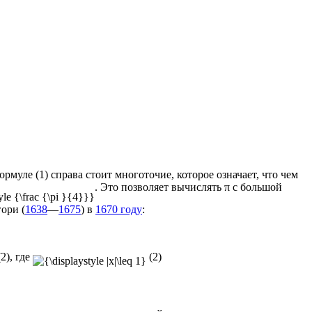
формуле (1) справа стоит многоточие, которое означает, что чем
. Это позволяет вычислять π с большой
гори
(
1638
—
1675
) в
1670 году
:
(2), где
(2)