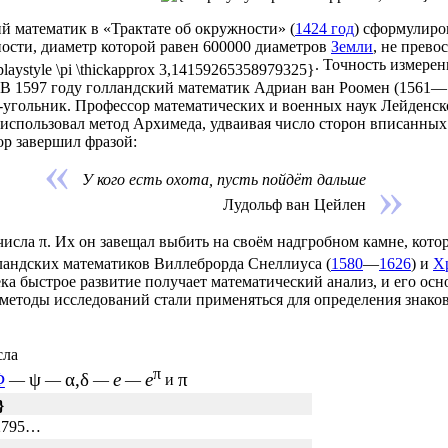
ий
математик
в «Трактате об окружности» (
1424 год
) сформулиро
ности, диаметр которой равен 600000 диаметров
Земли
, не прево
. Точность измере
 В 1597 году голландский математик
Адриан ван Роомен
(1561—1
4-угольник. Профессор математических и военных наук Лейденс
н использовал метод Архимеда, удваивая число сторон вписанны
ор завершил фразой:
У кого есть охота, пусть пойдёт дальше
Лудольф ван Цейлен
числа π. Их он завещал выбить на своём надгробном камне, кото
лландских математиков
Виллеброрда Снеллиуса
(
1580
—
1626
) и
Х
ека
быстрое развитие получает
математический анализ
, и его ос
 методы исследований стали применяться для определения знако
сла
π
Φ
ψ
α,δ
e
e
π
—
—
—
—
и
32795…