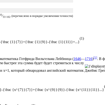
93
⁄
(перечислено в порядке увеличения точности)
33 102
(1)
[1]
о математика
Готфрида Вильгельма Лейбница
(
1646
—
1716
)
. В 
ем быстрее эта сумма будет будет стремиться к числу
ри х=1, который обнародовал английский математик
Джеймс Гре