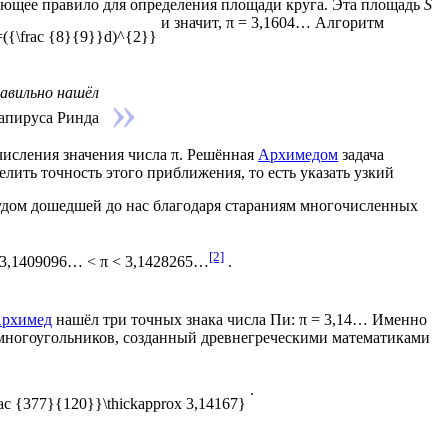
ующее правило для определения площади круга. Эта площадь
S
и значит, π = 3,1604… Алгоритм
равильно нашёл
папируса Ринда
исления значения числа π. Решённая
Архимедом
задача
делить точность этого приближения, то есть указать узкий
чудом дошедшей до нас благодаря стараниям многочисленных
[2]
3,1409096… < π < 3,1428265…
.
рхимед
нашёл три точных знака числа Пи: π = 3,14… Именно
многоугольников, созданный древнегреческими математиками
.