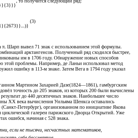
, то получится следующий ряд:
(3)
а π. Шарп вывел 71 знак с использованием этой формулы.
омбинаций арктангенсов. Полученный ряд сходился быстрее,
бликованы им в 1706 году. Обнаружение новых способов
ию этой проблемы. Например, де Ланьи использовал метод
ужил ошибку в 113-м знаке. Затем Вега в 1794 году указал
ганном Мартином Захарией Дазе
(
1824
—
1861
), гамбургским
 довёл точность до 205 знаков, из которых 200 были вычислены
 результат до 440 десятичных знаков. Наибольшее число
едины XX века вычисления Уильяма Шенкса оставались
 (Санкт-Петербург), организованном по инициативе
Якова
ол циклической галереи парижского Дворца Открытий. Уже
ах ошибся, начиная с 528 знака.
отни, если не тысячи, несчастных математиков,
нискать себе бессмертие.