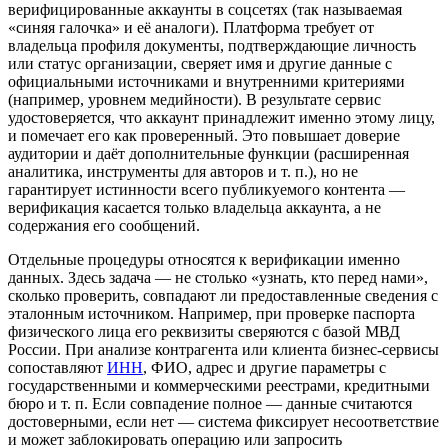
верифицированные аккаунты в соцсетях (так называемая
«синяя галочка» и её аналоги). Платформа требует от
владельца профиля документы, подтверждающие личность
или статус организации, сверяет имя и другие данные с
официальными источниками и внутренними критериями
(например, уровнем медийности). В результате сервис
удостоверяется, что аккаунт принадлежит именно этому лицу,
и помечает его как проверенный. Это повышает доверие
аудитории
и даёт дополнительные функции (расширенная
аналитика, инструменты для авторов и т. п.), но не
гарантирует истинности всего публикуемого контента —
верификация касается только владельца аккаунта, а не
содержания его сообщений.
Отдельные процедуры относятся к верификации именно
данных. Здесь задача — не столько «узнать, кто перед нами»,
сколько проверить, совпадают ли предоставленные сведения с
эталонным источником. Например, при проверке паспорта
физического лица его реквизиты сверяются с базой
МВД
России
. При анализе
контрагента
или клиента бизнес-сервисы
сопоставляют
ИНН
,
ФИО
,
адрес
и другие параметры с
государственными и коммерческими реестрами, кредитными
бюро и т. п. Если совпадение полное — данные считаются
достоверными, если нет — система фиксирует несоответствие
и может заблокировать операцию или запросить