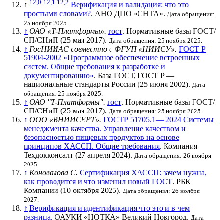
12,0
12,1
12,2
↑
Верификация и валидация: что это
простыми словами?
. АНО ДПО «СНТА».
Дата обращения:
25 ноября 2025.
↑
ОАО «Т-Платформы».
гост
. Нормативные базы ГОСТ/
СП/СНиП (25 мая 2017).
Дата обращения: 25 ноября 2025.
↑
ГосНИИАС совместно с ФГУП «НИИСУ».
ГОСТ Р
51904-2002 «Программное обеспечение встроенных
систем. Общие требования к разработке и
документированию»
. База ГОСТ, ГОСТ Р —
национальные стандарты России (25 июня 2002).
Дата
обращения: 25 ноября 2025.
↑
ОАО "Т-Платформы".
гост
. Нормативные базы ГОСТ/
СП/СНиП (25 мая 2017).
Дата обращения: 25 ноября 2025.
↑
ООО «ВНИИСЕРТ».
ГОСТР 51705.1— 2024 Системы
менеджмента качества. Управление качеством и
безопасностью пищевых продуктов на основе
принципов ХАССП. Общие требования
. Компания
Техдокконсалт (27 апреля 2024).
Дата обращения: 26 ноября
2025.
↑
Коновалова С.
Сертификация ХАССП: зачем нужна,
как проводится и что изменил новый ГОСТ
. РБК
Компании (10 октября 2025).
Дата обращения: 26 ноября
2027.
↑
Верификация и идентификация что это и в чем
разница
. ОАУКИ «НОТКА» Великий Новгород.
Дата