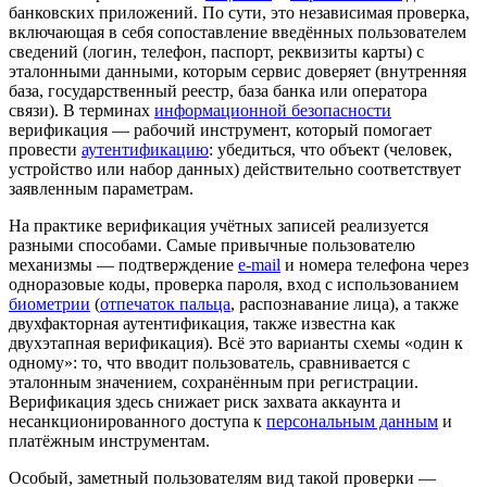
банковских
приложений. По сути, это независимая проверка,
включающая в себя сопоставление введённых пользователем
сведений (
логин
,
телефон
,
паспорт
,
реквизиты карты
) с
эталонными данными, которым сервис доверяет (внутренняя
база, государственный реестр, база банка или
оператора
связи
). В терминах
информационной безопасности
верификация — рабочий инструмент, который помогает
провести
аутентификацию
: убедиться, что объект (человек,
устройство или набор данных) действительно соответствует
заявленным параметрам.
На практике верификация учётных записей реализуется
разными способами. Самые привычные пользователю
механизмы — подтверждение
e-mail
и номера телефона через
одноразовые коды
, проверка пароля, вход с использованием
биометрии
(
отпечаток пальца
,
распознавание лица
), а также
двухфакторная аутентификация
, также известна как
двухэтапная верификация). Всё это варианты схемы «один к
одному»: то, что вводит пользователь, сравнивается с
эталонным значением, сохранённым при регистрации.
Верификация здесь снижает риск захвата
аккаунта
и
несанкционированного доступа к
персональным данным
и
платёжным инструментам.
Особый, заметный пользователям вид такой проверки —