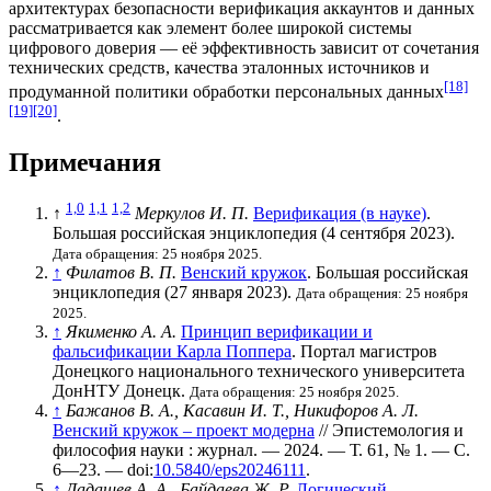
архитектурах безопасности верификация аккаунтов и данных
рассматривается как элемент более широкой системы
цифрового доверия — её эффективность зависит от сочетания
технических средств, качества эталонных источников и
[18]
продуманной политики обработки персональных данных
[19]
[20]
.
Примечания
1,0
1,1
1,2
↑
Меркулов И. П.
Верификация (в науке)
.
Большая российская энциклопедия (4 сентября 2023).
Дата обращения: 25 ноября 2025.
↑
Филатов В. П.
Венский кружок
. Большая российская
энциклопедия (27 января 2023).
Дата обращения: 25 ноября
2025.
↑
Якименко А. A.
Принцип верификации и
фальсификации Карла Поппера
. Портал магистров
Донецкого национального технического университета
ДонНТУ Донецк.
Дата обращения: 25 ноября 2025.
↑
Бажанов В. А., Касавин И. Т., Никифоров А. Л.
Венский кружок – проект модерна
// Эпистемология и
философия науки : журнал. — 2024. —
Т. 61
,
№ 1
. —
С.
6—23
. —
doi
:
10.5840/eps20246111
.
↑
Дадашев А. А., Байдаева Ж. Р.
Логический