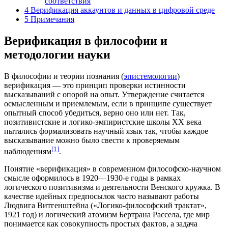
соответствия
4
Верификация аккаунтов и данных в цифровой среде
5
Примечания
Верификация в философии и
методологии науки
В философии и теории познания (
эпистемологии
)
верификация — это принцип проверки истинности
высказываний с опорой на опыт. Утверждение считается
осмысленным и приемлемым, если в принципе существует
опытный способ убедиться, верно оно или нет. Так,
позитивистские и логико-эмпиристские школы XX века
пытались формализовать научный язык так, чтобы каждое
высказывание можно было свести к проверяемым
[1]
наблюдениям
.
Понятие «верификация» в современном философско-научном
смысле оформилось в 1920—1930-е годы в рамках
логического позитивизма и деятельности Венского кружка. В
качестве идейных предпосылок часто называют работы
Людвига Витгенштейна
(«
Логико-философский трактат
»,
1921 год) и
логический атомизм
Бертрана Рассела
, где мир
понимается как совокупность простых фактов, а задача