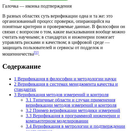
Галочка — иконка подтверждения
В разных областях суть верификации одна и та же: это
организованный процесс проверки, опирающийся на
понятные критерии и проверяемые данные. В
философии
он
связан с вопросом о том, какие высказывания вообще можно
считать научными; в стандартах и инженерии помогает
управлять рисками и качеством; в цифровой среде —
защищать пользователей и сервисы от подделок и
[1]
мошенничества
.
Содержание
1
Верификация в философии и методологии науки
2
Верификация в системах менеджмента качества и
стандартах
3
Верификация методов измерений и контроля
3.1
Типичные области и случаи применения
верификации методов измерений и контроля
3.2
Пример верификации методики измерений
3.3
Верификация в программной инженерии и
компьютерном моделировании
3.4
Верификация в метрологии и подтверждении