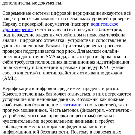
дополнительные документы.
Современные системы цифровой верификации аккаунтов всё
чаще строятся как комплекс из нескольких уровней проверки.
Наряду с проверкой документов (паспорт,
водительское
удостоверение
, счета за услуги) используются биометрия,
подтверждение владения устройством и номером телефона,
анализ «цифрового отпечатка» устройства и сопоставление
данных с внешними базами. При этом уровень строгости
проверки подстраивается под риск. Для мелкой онлайн-
покупки достаточно
SMS
-кода, а для открытия
брокерского
счёта
требуется полноценная дистанционная идентификация
по документу и биометрии в рамках процедур
KYC
(«знай
своего клиента») и противодействия
отмыванию доходов
(AML).
Верификация в цифровой среде имеет пределы и риски.
Качество эталонных баз может отличаться, в них встречаются
устаревшие или неполные данные. Возможны как ложные
срабатывания (отклонение
легитимного
пользователя), так и
пропуск
мошенников
. Часть методов (биометрия, «отпечаток»
устройства, массовые проверки по реестрам) связана с
чувствительными персональными данными и требует
соблюдения жёстких норм
конфиденциальности
и
информационной безопасности. Поэтому в современных