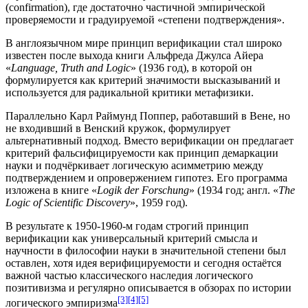
(confirmation), где достаточно частичной
эмпирической
проверяемости и градуируемой «степени подтверждения».
В англоязычном мире принцип верификации стал широко
известен после выхода книги
Альфреда Джулса Айера
«
Language, Truth and Logic
» (1936 год), в которой он
формулируется как критерий значимости высказываний и
используется для радикальной критики метафизики.
Параллельно
Карл Раймунд Поппер
, работавший в Вене, но
не входивший в Венский кружок, формулирует
альтернативный подход. Вместо верификации он предлагает
критерий
фальсифицируемости
как
принцип демаркации
науки и подчёркивает логическую асимметрию между
подтверждением и опровержением
гипотез
. Его программа
изложена в книге «
Logik der Forschung
» (1934 год; англ. «
The
Logic of Scientific Discovery
», 1959 год).
В результате к 1950-1960-м годам строгий принцип
верификации как универсальный критерий смысла и
научности в
философии науки
в значительной степени был
оставлен, хотя идея верифицируемости и сегодня остаётся
важной частью классического наследия
логического
позитивизма
и регулярно описывается в обзорах по истории
[3]
[4]
[5]
логического эмпиризма