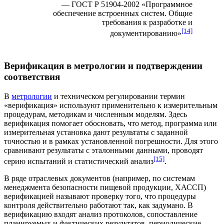
— ГОСТ Р 51904-2002 «Программное
обеспечение встроенных систем. Общие
требования к разработке и
[14]
документированию»
Верификация в метрологии и подтверждении
соответствия
В
метрологии
и техническом регулировании термин
«верификация» используют применительно к измерительным
процедурам, методикам и численным моделям. Здесь
верификация помогает обосновать, что метод, программа или
измерительная установка дают результаты с заданной
точностью и в рамках установленной погрешности. Для этого
сравнивают результаты с
эталонными
данными, проводят
[15]
серию испытаний и статистический анализ
.
В ряде отраслевых документов (например, по системам
менеджмента безопасности пищевой продукции, ХАССП)
верификацией называют проверку того, что процедуры
контроля действительно работают так, как задумано. В
верификацию входят анализ протоколов, сопоставление
планируемых и фактических результатов, периодические