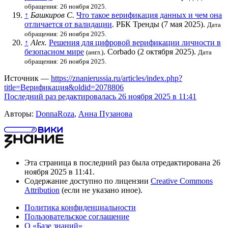
обращения: 26 ноября 2025.
↑
Башкиров С.
Что такое верификация данных и чем она
отличается от валидации
. РБК Тренды (7 мая 2025).
Дата
обращения: 26 ноября 2025.
↑
Alex.
Решения для цифровой верификации личности в
безопасном мире
. Corbado (2 октября 2025).
(англ.)
Дата
обращения: 26 ноября 2025.
Источник —
https://znanierussia.ru/articles/index.php?
title=Верификация&oldid=2078806
Последний раз редактировалась 26 ноября 2025 в 11:41
Авторы:
DonnaRoza
,
Анна Пузанова
Эта страница в последний раз была отредактирована 26
ноября 2025 в 11:41.
Содержание доступно по лицензии
Creative Commons
Attribution
(если не указано иное).
Политика конфиденциальности
Пользовательское соглашение
О «Базе знаний»