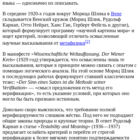
языка — однозначно их описывать.
В середине 1920-х годов вокруг
Морицa Шлика
в
Вене
складывается
Венский кружок
(Мориц Шлик,
Рудольф
Карнап
,
Отто Нейрат
,
Ханс Ган
,
Герберт Фейгль
и другие),
который формулирует программу «научной картины мира» и
ищет критерий, позволяющий отличить осмысленные
[2]
научные высказывания от
метафизики
В манифесте «
Wissenschaftliche Weltauffassung. Der Wiener
Kreis
» (1929 год) утверждается, что осмысленны лишь те
высказывания, которые в принципе можно связать с опытом с
помощью логического анализа. На этой основе Мориц Шлик
в последующих работах формулирует ставший классическим
тезис: «
Der Sinn eines Satzes ist die Methode seiner
Verifikation
» — «смысл предложения есть метод его
верификации», то есть указание условий, при которых оно
могло бы быть признано истинным.
Довольно скоро выяснилось, что требование полной
верифицируемости слишком жёстко. Под него не подпадают
общие
законы природы
и крупные
теории
. В ответ Рудольф
Карнап в статье «
Testability and Meaning
» (1936—1937)
предлагает ослабить критерий и перейти от строгой
верификации к более мягкому понятию подтверждаемости