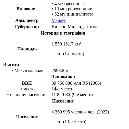
• 4 мезорегиона;
Включает
• 13 микрорегионов;
•
62 муниципалитета
Адм. центр
Манаус
Губернатор
Вилсон Миранда Лима
История и география
1 559 161,7 км²
Площадь
(1-е место)
Высота
• Максимальная
2993,8 м
Экономика
ВВП
39 766 086 млн
R$
(
2006
)
• место
14-е место
•
на душу населения
11 829
R$
(9-е место)
Население
4 269 995 человек чел. (
2022
)
Население
(
13-е место
)