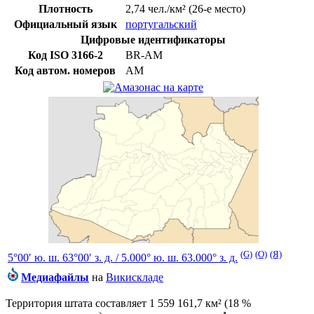
Плотность
2,74 чел./км²
(26-е место)
Официальный язык
португальский
Цифровые идентификаторы
Код
ISO 3166-2
BR-AM
Код автом. номеров
AM
(G)
(O)
(Я)
5°00′ ю. ш.
63°00′ з. д.
/
5.000° ю. ш. 63.000° з. д.
Медиафайлы
на
Викискладе
Территория штата составляет 1 559 161,7 км² (18 %