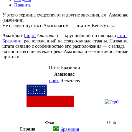
Править
У этого термина существуют и другие значения, см.
Амазонас
(значения)
.
Не следует путать с
Амасонасом
— штатом Венесуэлы.
Амазо́нас
(
порт.
Amazonas
) — крупнейший по площади
штат
Бразилии
, расположенный на северо-западе страны. Название
штата связано с особенностью его расположения — с запада
на восток его пересекает река
Амазонка
и её многочисленные
притоки.
Штат Бразилии
Амазонас
порт.
Amazonas
Флаг
Герб
Страна
Бразилия