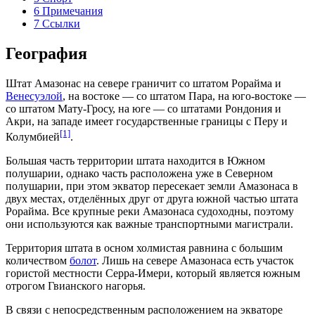
6
Примечания
7
Ссылки
География
Штат Амазонас на севере граничит со штатом
Рорайма
и
Венесуэлой
, на востоке — со штатом
Пара
, на юго-востоке —
со штатом
Мату-Гросу
, на юге — со штатами
Рондония
и
Акри
, на западе имеет государственные границы с
Перу
и
[1]
Колумбией
.
Большая часть территории штата находится в
Южном
полушарии
, однако часть расположена уже в
Северном
полушарии
, при этом
экватор
пересекает земли Амазонаса в
двух местах, отделённых друг от друга южной частью штата
Рорайма. Все крупные реки Амазонаса судоходны, поэтому
они используются как важные транспортными магистрали.
Территория штата в осном холмистая
равнина
с большим
количеством
болот
. Лишь на севере Амазонаса есть участок
гористой местности Серра-Имери, который является южным
отрогом
Гвианского нагорья
.
В связи с непосредственным расположением на экваторе