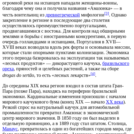
огромной реки на испанцев нападали женщины-воины,
благодаря чему она и получила названия «Амазонка» — в
[3]
честь воительниц из
древнегреческой
мифологии
. Однако
закрепление в регионе в последующие два столетия
осуществлялось преимущественно португальцами,
продвигавшимися с востока. Для контроля над обширными
землями и борьбы с иностранными конкурентами, в первую
очередь
голландцами
и испанцами, Португалия в
XVII
—
XVIII веках
возводила вдоль рек форты и основывала миссии,
которые стали опорными пунктами колонизации. Экономика
этого периода базировалась на эксплуатации так называемых
«лесных продуктов» — дикорастущего
каучука
,
бразильского
ореха
,
пряностей
и целебных растений, а также на сборе
[4]
drogas do sertão
, то есть «лесных лекарств»
.
До середины
XIX века
регион входил в состав штата Гран-
Пара (позже
Пара
), находясь на периферии бразильской
экономики. Кардинальные изменения произошли с началом
мирового каучукового бума (конец XIX — начало
XX века
).
Резкий спрос на натуральный каучук для
автомобильной
промышленности
превратил Амазонас в экономический
центр мирового значения. В
1850 году
он был выделен в
отдельную провинцию, а в 1889 году стал штатом. Столица,
Манаус
, превратилась в один из богатейших городов мира, где