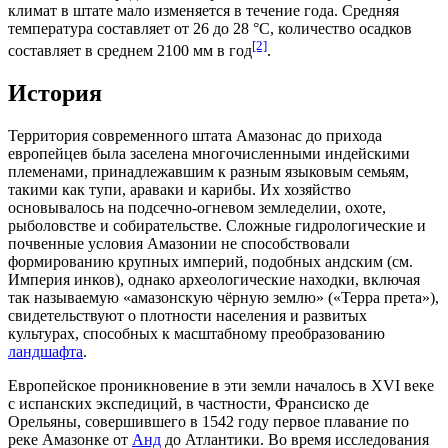
климат в штате мало изменяется в течение года. Средняя
температура составляет от 26 до 28 °C, количество осадков
[2]
составляет в среднем 2100 мм в год
.
История
Территория современного штата Амазонас до прихода
европейцев была заселена многочисленными
индейскими
племенами, принадлежавшим к разным языковым семьям,
такими как
тупи
,
араваки
и
карибы
. Их хозяйство
основывалось на
подсечно-огневом земледелии
,
охоте
,
рыболовстве
и
собирательстве
. Сложные гидрологические и
почвенные условия Амазонии не способствовали
формированию крупных империй, подобных андским (см.
Империя инков
), однако археологические находки, включая
так называемую «амазонскую чёрную землю» («
Терра прета
»),
свидетельствуют о плотности населения и развитых
культурах, способных к масштабному преобразованию
ландшафта
.
Европейское проникновение в эти земли началось в
XVI веке
с
испанских
экспедиций, в частности,
Франсиско де
Орельяны
, совершившего в 1542 году первое плавание по
реке Амазонке от
Анд
до
Атлантики
. Во время исследования