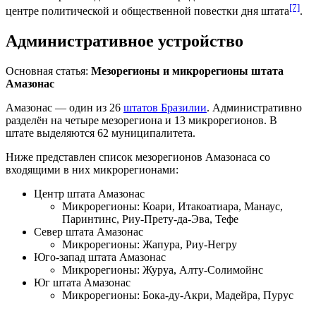
[7]
центре политической и общественной повестки дня штата
.
Административное устройство
Основная статья:
Мезорегионы и микрорегионы штата
Амазонас
Амазонас — один из 26
штатов Бразилии
. Административно
разделён на четыре мезорегиона и 13 микрорегионов. В
штате выделяются 62
муниципалитета
.
Ниже представлен список мезорегионов Амазонаса со
входящими в них микрорегионами:
Центр штата Амазонас
Микрорегионы:
Коари
,
Итакоатиара
,
Манаус
,
Паринтинс
,
Риу-Прету-да-Эва
,
Тефе
Север штата Амазонас
Микрорегионы:
Жапура
,
Риу-Негру
Юго-запад штата Амазонас
Микрорегионы:
Журуа
,
Алту-Солимойнс
Юг штата Амазонас
Микрорегионы:
Бока-ду-Акри
,
Мадейра
,
Пурус