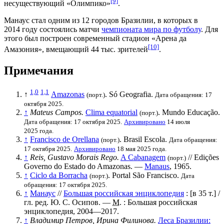
[9]
несуществующий «Олимпико»
.
Манаус стал одним из 12 городов Бразилии, в которых в
2014 году
состоялись матчи
чемпионата мира по футболу
. Для
этого был построен современный стадион «
Арена да
[10]
Амазония
», вмещающий 44 тыс. зрителей
.
Примечания
1,0
1,1
↑
Amazonas
. Só Geografia.
(порт.)
Дата обращения: 17
октября 2025.
↑
Mateus Campos.
Clima equatorial
. Mundo Educação.
(порт.)
Дата обращения: 17 октября 2025.
Архивировано
14 июля
2025 года.
↑
Francisco de Orellana
. Brasil Escola.
(порт.)
Дата обращения:
17 октября 2025.
Архивировано
18 мая 2025 года.
↑
Reis, Gustavo Morais Rego.
A Cabanagem
// Edições
(порт.)
Governo do Estado do Amazonas. —
Manaus
, 1965.
↑
Ciclo da Borracha
. Portal São Francisco.
(порт.)
Дата
обращения: 17 октября 2025.
↑
Манаус
//
Большая российская энциклопедия
:
[в 35 т.]
/
гл. ред.
Ю. С. Осипов
. —
М.
: Большая российская
энциклопедия, 2004—2017.
↑
Владимир Петров, Ирина Филинова.
Леса Бразилии: