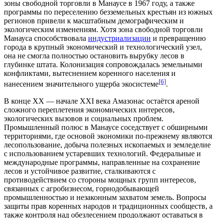
зоны свободной торговли
в Манаусе в 1967 году, а также
программы по переселению безземельных крестьян из южных
регионов привели к масштабным демографическим и
экологическим изменениям. Хотя зона свободной торговли
Манауса способствовала
индустриализации
и превращению
города в крупный экономический и технологический узел,
она не смогла полностью остановить вырубку лесов в
глубинке штата. Колонизация сопровождалась земельными
конфликтами, вытеснением коренного населения и
[6]
нанесением значительного ущерба экосистеме
.
В конце XX — начале
XXI века
Амазонас остаётся ареной
сложного переплетения экономических интересов,
экологических вызовов и социальных проблем.
Промышленный полюс в Манаусе соседствует с обширными
территориями, где основой экономики по-прежнему являются
лесопользование, добыча полезных ископаемых и земледелие
с использованием устаревших технологий. Федеральные и
международные программы, направленные на сохранение
лесов и устойчивое развитие, сталкиваются с
противодействием со стороны мощных групп интересов,
связанных с агробизнесом,
горнодобывающей
промышленностью и незаконным захватом земель. Вопросы
защиты прав коренных народов и традиционных сообществ, а
также контроля над обезлесением продолжают оставаться в