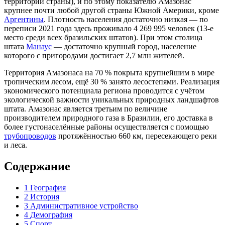
территории страны), и по этому показателю Амазонас
крупнее почти любой другой страны Южной Америки, кроме
Аргентины
. Плотность населения достаточно низкая — по
переписи 2021 года здесь проживало 4 269 995 человек (13-е
место среди всех бразильских штатов). При этом столица
штата
Манаус
— достаточно крупный город, население
которого с пригородами достигает 2,7 млн жителей.
Территория Амазонаса на 70 % покрыта крупнейшим в мире
тропическим лесом
, ещё 30 % занято
лесостепями
. Реализация
экономического потенциала региона проводится с учётом
экологической важности уникальных природных ландшафтов
штата. Амазонас является третьим по величине
производителем
природного газа
в Бразилии, его доставка в
более густонаселённые районы осуществляется с помощью
трубопроводов
протяжённостью 660 км, пересекающего реки
и леса.
Содержание
1
География
2
История
3
Административное устройство
4
Демография
5
Спорт