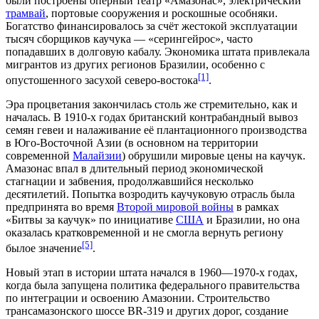
были построены оперный театр «
Амазонас
», электрический
трамвай
, портовые сооружения и роскошные особняки.
Богатство финансировалось за счёт жестокой эксплуатации
тысяч сборщиков каучука — «серингейрос», часто
попадавших в долговую кабалу. Экономика штата привлекала
мигрантов из других регионов Бразилии, особенно с
[1]
опустошенного засухой
северо-востока
.
Эра процветания закончилась столь же стремительно, как и
началась. В
1910-х годах
британский контрабандный вывоз
семян
гевеи
и налаживание её плантационного производства
в
Юго-Восточной Азии
(в основном на территории
современной
Малайзии
) обрушили мировые цены на каучук.
Амазонас впал в длительный период экономической
стагнации и забвения, продолжавшийся несколько
десятилетий. Попытка возродить каучуковую отрасль была
предпринята во время
Второй мировой войны
в рамках
«Битвы за каучук» по инициативе
США
и Бразилии, но она
оказалась кратковременной и не смогла вернуть региону
[5]
былое значение
.
Новый этап в истории штата начался в 1960—1970-х годах,
когда была запущена политика федерального правительства
по интеграции и освоению Амазонии. Строительство
трансамазонского шоссе BR-319 и других дорог, создание