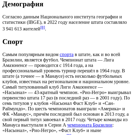
Демография
Согласно данным
Национального института географии и
статистики
(IBGE), в 2022 году население штата составляло
[8]
3 941 613 жителей
.
Спорт
Самым популярным видом
спорта
в штате, как и во всей
Бразилии, является футбол. Чемпионат штата —
Лига
Амазоненсе
— проводится с 1914 года, а на
профессиональный уровень турнир перешёл в 1964 году. В
штате (а точнее — в Манаусе) есть несколько футбольных
клубов, известных на региональном и национальном уровне.
Самый титулованный клуб Лиги Амазоненсе —
«
Насьонал
» — 43-кратный чемпион. «
Рио-Негро
» выигрывал
первенство штата 17 раз (в последний раз — в 2001 году). По
семь титулов у клубов «
Насьонал Фаст Клуб
» и «
Сан-
Раймундо
». По шесть чемпионатов выиграли «
Америка
» и
ФК «
Манаус
», причём последний был основан в 2013 году, а
свой первый титул завоевал в 2017 году. Четыре команды из
Манауса выступали в Серии A
чемпионата Бразилии
:
«Насьонал», «Рио-Негро», «Фаст Клуб» и ныне