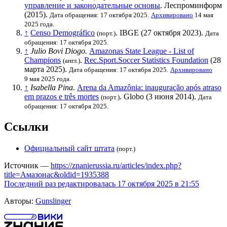
управление и законодательные основы
. Леспроминформ
(2015).
Дата обращения: 17 октября 2025.
Архивировано
14 мая
2025 года.
↑
Censo Demográfico
. IBGE (27 октября 2023).
(порт.)
Дата
обращения: 17 октября 2025.
↑
Julio Bovi Diogo.
Amazonas State League - List of
Champions
.
Rec.Sport.Soccer Statistics Foundation
(28
(англ.)
марта 2025).
Дата обращения: 17 октября 2025.
Архивировано
9 мая 2025 года.
↑
Isabella Pina.
Arena da Amazônia: inauguração após atraso
em prazos e três mortes
.
Globo
(3 июня 2014).
(порт.)
Дата
обращения: 17 октября 2025.
Ссылки
Официальный сайт штата
(порт.)
Источник —
https://znanierussia.ru/articles/index.php?
title=Амазонас&oldid=1935388
Последний раз редактировалась 17 октября 2025 в 21:55
Авторы:
Gunslinger