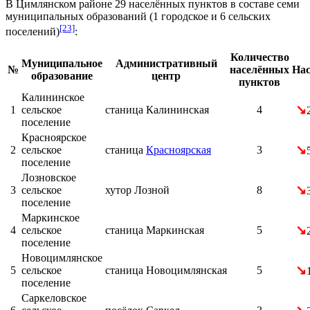
В Цимлянском районе 29 населённых пунктов в составе семи
муниципальных образований (1 городское и 6 сельских
[23]
поселений)
:
Количество
Муниципальное
Административный
№
населённых
Нас
образование
центр
пунктов
Калининское
↘
1
сельское
станица
Калининская
4
поселение
Красноярское
↘
2
сельское
станица
Красноярская
3
поселение
Лозновское
↘
3
сельское
хутор
Лозной
8
поселение
Маркинское
↘
4
сельское
станица
Маркинская
5
поселение
Новоцимлянское
↘
5
сельское
станица
Новоцимлянская
5
поселение
Саркеловское