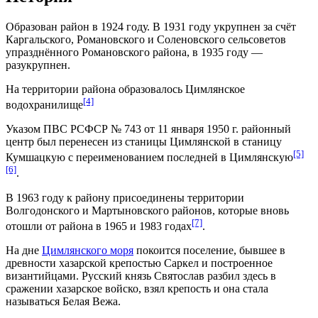
Образован район в 1924 году. В 1931 году укрупнен за счёт
Каргальского, Романовского и Соленовского сельсоветов
упразднённого
Романовского района
, в 1935 году —
разукрупнен.
На территории района образовалось Цимлянское
[4]
водохранилище
Указом ПВС РСФСР № 743 от 11 января 1950 г. районный
центр был перенесен из станицы
Цимлянской
в станицу
[5]
Кумшацкую с переименованием последней в
Цимлянскую
[6]
.
В 1963 году к району присоединены территории
Волгодонского и Мартыновского районов, которые вновь
[7]
отошли от района в 1965 и 1983 годах
.
На дне
Цимлянского моря
покоится поселение, бывшее в
древности
хазарской
крепостью
Саркел
и построенное
византийцами. Русский князь Святослав разбил здесь в
сражении хазарское войско, взял крепость и она стала
называться Белая Вежа.