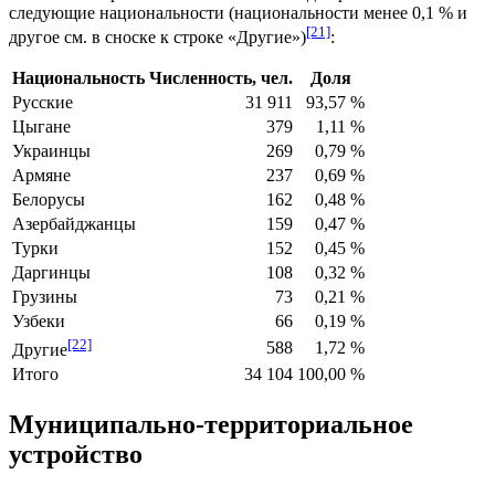
следующие национальности (национальности менее 0,1 % и
[21]
другое см. в сноске к строке «Другие»)
:
Национальность
Численность, чел.
Доля
Русские
31 911
93,57 %
Цыгане
379
1,11 %
Украинцы
269
0,79 %
Армяне
237
0,69 %
Белорусы
162
0,48 %
Азербайджанцы
159
0,47 %
Турки
152
0,45 %
Даргинцы
108
0,32 %
Грузины
73
0,21 %
Узбеки
66
0,19 %
[22]
588
1,72 %
Другие
Итого
34 104
100,00 %
Муниципально-территориальное
устройство