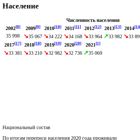
Население
Численность населения
[8]
[9]
[10]
[11]
[12]
[13]
[14
2002
2009
2010
2011
2012
2013
2014
↘
↘
↘
↘
↗
↘
35 998
35 067
34 222
34 168
33 964
33 982
33 89
[17]
[18]
[19]
[20]
[1]
2017
2018
2019
2020
2021
↘
↘
↘
↘
↗
33 381
33 210
32 982
32 736
35 069
Национальный состав
По итогам переписи населения 2020 года проживали