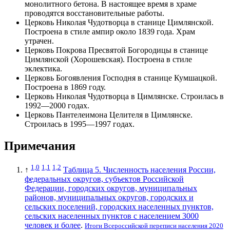
монолитного бетона. В настоящее время в храме
проводятся восстановительные работы.
Церковь Николая Чудотворца
в станице Цимлянской.
Построена в стиле ампир около 1839 года. Храм
утрачен.
Церковь Покрова Пресвятой Богородицы в станице
Цимлянской (Хорошевская). Построена в стиле
эклектика.
Церковь Богоявления Господня в станице Кумшацкой.
Построена в 1869 году.
Церковь Николая Чудотворца в Цимлянске. Строилась в
1992—2000 годах.
Церковь Пантелеимона Целителя в Цимлянске.
Строилась в 1995—1997 годах.
Примечания
1,0
1,1
1,2
↑
Таблица 5. Численность населения России,
федеральных округов, субъектов Российской
Федерации, городских округов, муниципальных
районов, муниципальных округов, городских и
сельских поселений, городских населенных пунктов,
сельских населенных пунктов с населением 3000
человек и более
.
Итоги Всероссийской переписи населения 2020