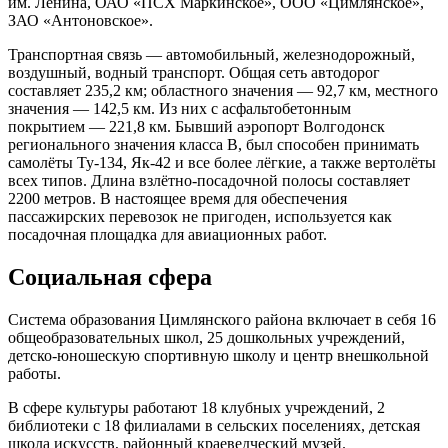
им. Ленина,
ОАО «ПСХ Маркинское»,
ООО «Цимлянское»,
ЗАО «Антоновское».
Транспортная связь — автомобильный, железнодорожный,
воздушный, водный транспорт. Общая сеть автодорог
составляет 235,2 км; областного значения — 92,7 км, местного
значения — 142,5 км.
Из них с асфальтобетонным
покрытием — 221,8 км.
Бывший аэропорт
Волгодонск
регионального значения
класса B,
был способен принимать
самолёты
Ту-134, Як-42
и все более лёгкие, а также вертолёты
всех типов. Длина взлётно-посадочной полосы составляет
2200 метров. В настоящее время для обеспечения
пассажирских перевозок не пригоден, используется как
посадочная площадка для авиационных работ.
Социальная сфера
Система образования Цимлянского района включает в себя 16
общеобразовательных школ, 25 дошкольных учреждений,
детско-юношескую спортивную школу и центр внешкольной
работы.
В сфере культуры работают 18 клубных учреждений, 2
библиотеки с 18 филиалами в сельских поселениях, детская
школа искусств, районный краеведческий музей.