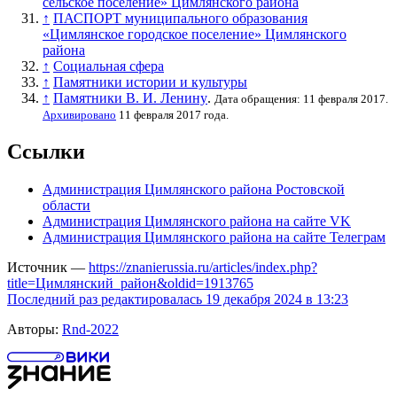
сельское поселение» Цимлянского района
↑
ПАСПОРТ муниципального образования
«Цимлянское городское поселение» Цимлянского
района
↑
Социальная сфера
↑
Памятники истории и культуры
↑
Памятники В. И. Ленину
.
Дата обращения: 11 февраля 2017.
Архивировано
11 февраля 2017 года.
Ссылки
Администрация Цимлянского района Ростовской
области
Администрация Цимлянского района на сайте VK
Администрация Цимлянского района на сайте Телеграм
Источник —
https://znanierussia.ru/articles/index.php?
title=Цимлянский_район&oldid=1913765
Последний раз редактировалась 19 декабря 2024 в 13:23
Авторы:
Rnd-2022