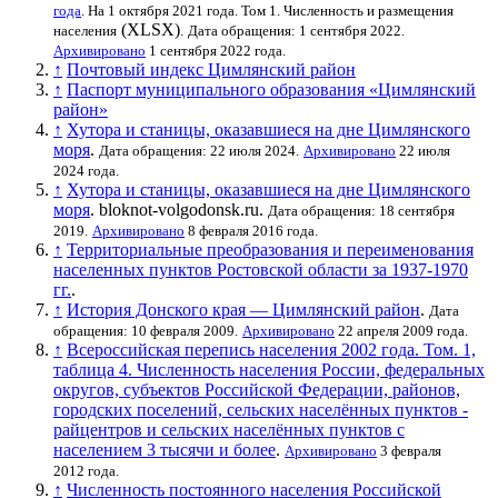
года
. На 1 октября 2021 года. Том 1. Численность и размещения
(XLSX)
населения
.
Дата обращения: 1 сентября 2022.
Архивировано
1 сентября 2022 года.
↑
Почтовый индекс Цимлянский район
↑
Паспорт муниципального образования «Цимлянский
район»
↑
Хутора и станицы, оказавшиеся на дне Цимлянского
моря
.
Дата обращения: 22 июля 2024.
Архивировано
22 июля
2024 года.
↑
Хутора и станицы, оказавшиеся на дне Цимлянского
моря
. bloknot-volgodonsk.ru.
Дата обращения: 18 сентября
2019.
Архивировано
8 февраля 2016 года.
↑
Территориальные преобразования и переименования
населенных пунктов Ростовской области за 1937-1970
гг.
.
↑
История Донского края — Цимлянский район
.
Дата
обращения: 10 февраля 2009.
Архивировано
22 апреля 2009 года.
↑
Всероссийская перепись населения 2002 года. Том. 1,
таблица 4. Численность населения России, федеральных
округов, субъектов Российской Федерации, районов,
городских поселений, сельских населённых пунктов -
райцентров и сельских населённых пунктов с
населением 3 тысячи и более
.
Архивировано
3 февраля
2012 года.
↑
Численность постоянного населения Российской