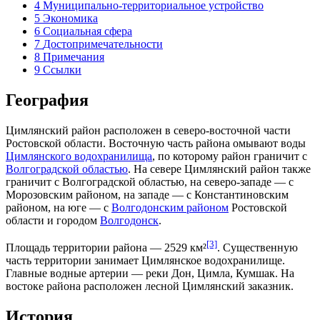
4
Муниципально-территориальное устройство
5
Экономика
6
Социальная сфера
7
Достопримечательности
8
Примечания
9
Ссылки
География
Цимлянский район расположен в северо-восточной части
Ростовской области. Восточную часть района омывают воды
Цимлянского водохранилища
, по которому район граничит с
Волгоградской областью
. На севере Цимлянский район также
граничит с Волгоградской областью, на северо-западе — с
Морозовским районом, на западе — с Константиновским
районом, на юге — с
Волгодонским районом
Ростовской
области и городом
Волгодонск
.
[3]
Площадь территории района — 2529 км²
. Существенную
часть территории занимает Цимлянское водохранилище.
Главные водные артерии — реки Дон, Цимла, Кумшак. На
востоке района расположен лесной Цимлянский заказник.
История