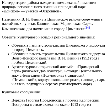
На территории района находится комплексный памятник
природы регионального значения
природный парк
«Донской»
— участок «Островной».
Памятники В. И. Ленину в Цимлянском районе сооружены в
населённых пунктах Калининская, Маркинская, Сарке,
[34]
Камышевская, два памятника в городе Цимлянске
.
Объекты культурного наследия регионального значения:
Обелиск в память строительства Цимлянского гидроузла
в городе Цимлянск.
Обелиск в память строительства Цимлянского гидроузла
Волго-Донского канала им. В. И. Ленина (1952 год) в
посёлке Цимлянский.
Архитектурно-исторический ансамбль «Приморский
парк» (включает Дом культуры, Ротонду, Центральную
арку с флигелями (Полуротонду), санаторий
«Цимлянский», корпус школы-интерната, площадь, парк
и аллею, ведущую к берегам рукотворного моря).
Культовые сооружения:
Церковь Георгия Победоносца
в посёлке Карповский.
Построена в стиле эклектика около 1913 года из