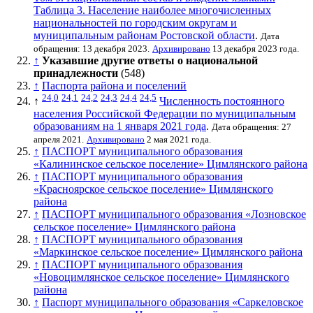
Таблица 3. Население наиболее многочисленных
национальностей по городским округам и
муниципальным районам Ростовской области
.
Дата
обращения: 13 декабря 2023.
Архивировано
13 декабря 2023 года.
↑
Указавшие другие ответы о национальной
принадлежности
(548)
↑
Паспорта района и поселений
24,0
24,1
24,2
24,3
24,4
24,5
↑
Численность постоянного
населения Российской Федерации по муниципальным
образованиям на 1 января 2021 года
.
Дата обращения: 27
апреля 2021.
Архивировано
2 мая 2021 года.
↑
ПАСПОРТ муниципального образования
«Калининское сельское поселение» Цимлянского района
↑
ПАСПОРТ муниципального образования
«Красноярское сельское поселение» Цимлянского
района
↑
ПАСПОРТ муниципального образования «Лозновское
сельское поселение» Цимлянского района
↑
ПАСПОРТ муниципального образования
«Маркинское сельское поселение» Цимлянского района
↑
ПАСПОРТ муниципального образования
«Новоцимлянское сельское поселение» Цимлянского
района
↑
Паспорт муниципального образования «Саркеловское