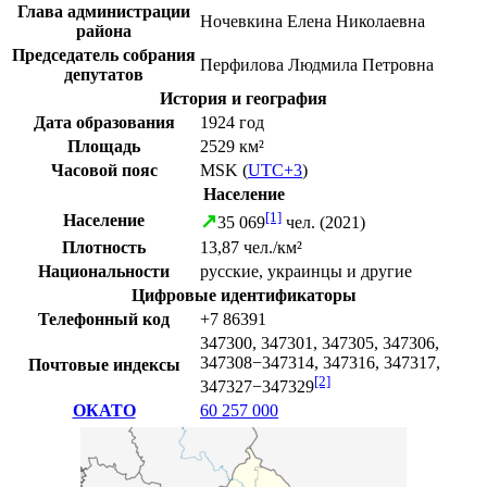
Глава администрации
Ночевкина Елена Николаевна
района
Председатель собрания
Перфилова Людмила Петровна
депутатов
История и география
Дата образования
1924 год
Площадь
2529 км²
Часовой пояс
MSK
(
UTC+3
)
Население
[1]
↗
Население
35 069
чел. (
2021
)
Плотность
13,87 чел./км²
Национальности
русские
,
украинцы
и другие
Цифровые идентификаторы
Телефонный код
+7 86391
347300, 347301, 347305, 347306,
347308−347314, 347316, 347317,
Почтовые индексы
[2]
347327−347329
ОКАТО
60 257 000