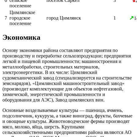
↘
6
сельское
посёлок
Саркел
3
поселение
Цимлянское
↗
7
городское
город
Цимлянск
1
1
поселение
Экономика
Основу экономики района составляют предприятия по
производству и переработке сельхозпродукции; предприятия
легкой и пищевой промышленности; машиностроения и
металлообработки, строительных материалов,
электроэнергетики. В их числе: Цимлянский
судомеханический завод (специализируется на строительстве
земснарядов), «Цимлянский машиностроительный завод»
(производит комплектующие для объектов нефтегазовой,
химической, энергетической промышленности и
оборудования для АЭС), Завод цимлянских вин.
Основные возделываемые культуры — пшеница, ячмень,
подсолнечник, кукуруза, а также виноград, фрукты, бахчевые
и овощные культуры. Животноводческие фермы производят
мясо, молоко, яйца, шерсть. Крупными
сельскохозяйственными предприятиями района являются
АО