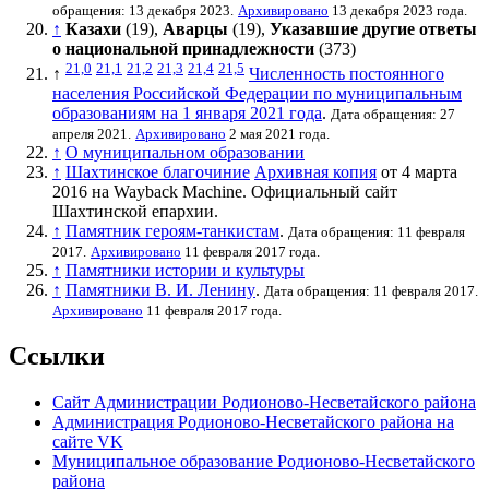
обращения: 13 декабря 2023.
Архивировано
13 декабря 2023 года.
↑
Казахи
(19),
Аварцы
(19),
Указавшие другие ответы
о национальной принадлежности
(373)
21,0
21,1
21,2
21,3
21,4
21,5
↑
Численность постоянного
населения Российской Федерации по муниципальным
образованиям на 1 января 2021 года
.
Дата обращения: 27
апреля 2021.
Архивировано
2 мая 2021 года.
↑
О муниципальном образовании
↑
Шахтинское благочиние
Архивная копия
от 4 марта
2016 на
Wayback Machine
. Официальный сайт
Шахтинской епархии.
↑
Памятник героям-танкистам
.
Дата обращения: 11 февраля
2017.
Архивировано
11 февраля 2017 года.
↑
Памятники истории и культуры
↑
Памятники В. И. Ленину
.
Дата обращения: 11 февраля 2017.
Архивировано
11 февраля 2017 года.
Ссылки
Сайт Администрации Родионово-Несветайского района
Администрация Родионово-Несветайского района на
сайте VK
Муниципальное образование Родионово-Несветайского
района