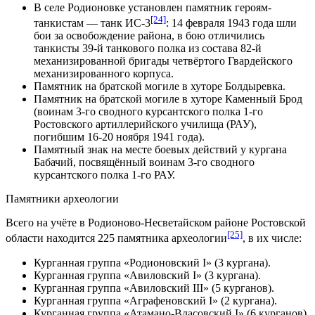
В селе Родионовке установлен памятник героям-
[24]
танкистам —
танк ИС-3
: 14 февраля 1943 года шли
бои за освобождение района, в бою отличились
танкисты 39-й танкового полка из состава 82-й
механизированной бригады
четвёртого Гвардейского
механизированного корпуса
.
Памятник на братской могиле в хуторе Болдыревка.
Памятник на братской могиле в хуторе Каменный Брод
(воинам 3-го сводного курсантского полка 1-го
Ростовского артиллерийского училища (РАУ),
погибшим 16-20 ноября 1941 года).
Памятный знак на месте боевых действий у кургана
Бабачий, посвящённый воинам 3-го сводного
курсантского полка 1-го РАУ.
Памятники археологии
Всего на учёте в Родионово-Несветайском районе Ростовской
[25]
области находится 225 памятника археологии
, в их числе:
Курганная группа «Родионовский I» (3 кургана).
Курганная группа «Авиловский I» (3 кургана).
Курганная группа «Авиловский III» (5 курганов).
Курганная группа «Аграфеновский I» (2 кургана).
Курганная группа «Атамано-Власовский I» (6 курганов).