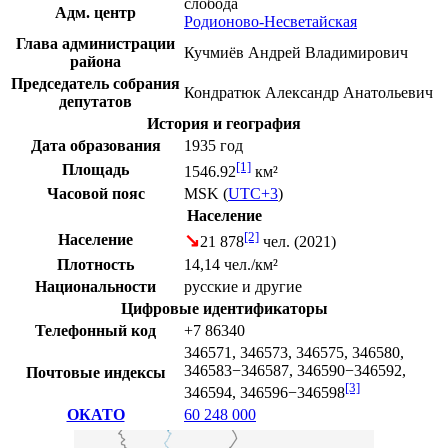
слобода
Адм. центр
Родионово-Несветайская
Глава администрации
Кучмиёв Андрей Владимирович
района
Председатель собрания
Кондратюк Александр Анатольевич
депутатов
История и география
Дата образования
1935 год
[1]
Площадь
1546.92
км²
Часовой пояс
MSK
(
UTC+3
)
Население
[2]
↘
Население
21 878
чел. (
2021
)
Плотность
14,14 чел./км²
Национальности
русские
и другие
Цифровые идентификаторы
Телефонный код
+7 86340
346571, 346573, 346575, 346580,
346583−346587, 346590−346592,
Почтовые индексы
[3]
346594, 346596−346598
ОКАТО
60 248 000