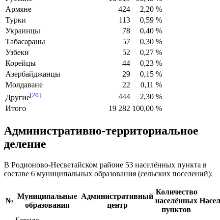
Армяне
424
2,20 %
Турки
113
0,59 %
Украинцы
78
0,40 %
Табасараны
57
0,30 %
Узбеки
52
0,27 %
Корейцы
44
0,23 %
Азербайджанцы
29
0,15 %
Молдаване
22
0,11 %
[20]
444
2,30 %
Другие
Итого
19 282
100,00 %
Административно-территориальное
деление
В Родионово-Несветайском районе 53 населённых пункта в
составе 6 муниципальных образования (сельских поселений):
Количество
Муниципальные
Административный
№
населённых
Насел
образования
центр
пунктов