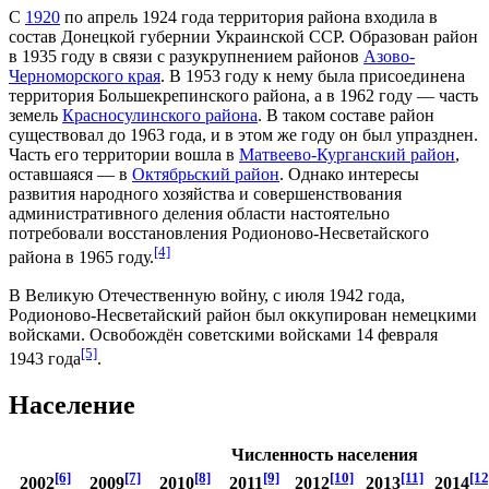
С
1920
по апрель
1924 года
территория района входила в
состав
Донецкой губернии
Украинской ССР. Образован район
в
1935 году
в связи с разукрупнением районов
Азово-
Черноморского края
. В
1953 году
к нему была присоединена
территория
Большекрепинского района
, а в
1962 году
— часть
земель
Красносулинского района
. В таком составе район
существовал до
1963 года
, и в этом же году он был
упразднен
.
Часть его территории вошла в
Матвеево-Курганский район
,
оставшаяся — в
Октябрьский район
. Однако интересы
развития народного хозяйства и совершенствования
административного деления области настоятельно
потребовали восстановления Родионово-Несветайского
[4]
района в
1965 году
.
В
Великую Отечественную войну
, с июля 1942 года,
Родионово-Несветайский район был оккупирован немецкими
войсками. Освобождён советскими войсками 14 февраля
[5]
1943 года
.
Население
Численность населения
[6]
[7]
[8]
[9]
[10]
[11]
[12
2002
2009
2010
2011
2012
2013
2014