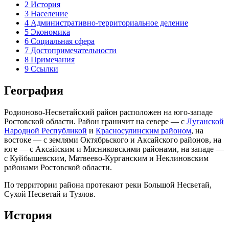
2
История
3
Население
4
Административно-территориальное деление
5
Экономика
6
Социальная сфера
7
Достопримечательности
8
Примечания
9
Ссылки
География
Родионово-Несветайский район расположен на юго-западе
Ростовской области. Район граничит на севере — с
Луганской
Народной Республикой
и
Красносулинским районом
, на
востоке — с землями Октябрьского и Аксайского районов, на
юге — с Аксайским и Мясниковскими районами, на западе —
с Куйбышевским, Матвеево-Курганским и Неклиновским
районами Ростовской области.
По территории района протекают реки Большой Несветай,
Сухой Несветай и Тузлов.
История