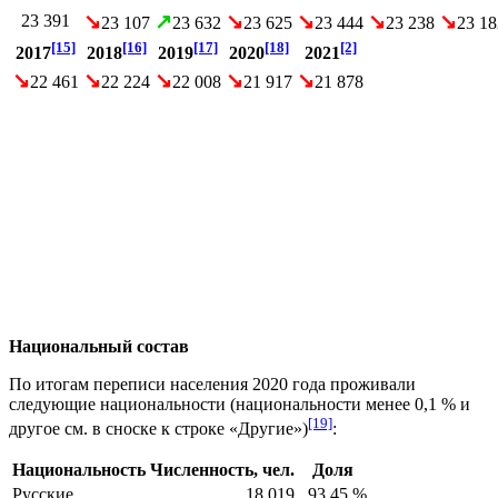
↘
↗
↘
↘
↘
↘
23 391
23 107
23 632
23 625
23 444
23 238
23 18
[15]
[16]
[17]
[18]
[2]
2017
2018
2019
2020
2021
↘
↘
↘
↘
↘
22 461
22 224
22 008
21 917
21 878
Национальный состав
По итогам переписи населения 2020 года проживали
следующие национальности (национальности менее 0,1 % и
[19]
другое см. в сноске к строке «Другие»)
:
Национальность
Численность, чел.
Доля
Русские
18 019
93,45 %