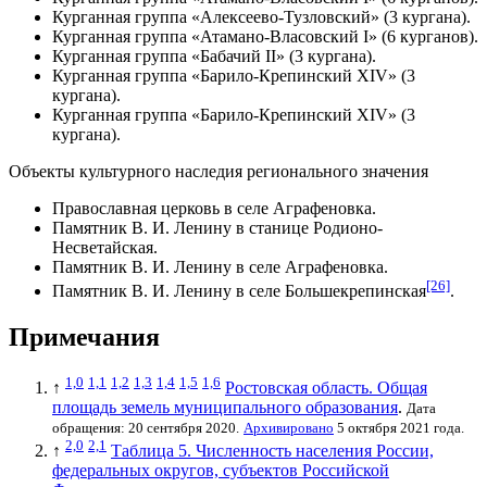
Курганная группа «Алексеево-Тузловский» (3 кургана).
Курганная группа «Атамано-Власовский I» (6 курганов).
Курганная группа «Бабачий II» (3 кургана).
Курганная группа «Барило-Крепинский XIV» (3
кургана).
Курганная группа «Барило-Крепинский XIV» (3
кургана).
Объекты культурного наследия регионального значения
Православная церковь в селе Аграфеновка.
Памятник В. И. Ленину в станице Родионо-
Несветайская.
Памятник В. И. Ленину в селе Аграфеновка.
[26]
Памятник В. И. Ленину в селе Большекрепинская
.
Примечания
1,0
1,1
1,2
1,3
1,4
1,5
1,6
↑
Ростовская область. Общая
площадь земель муниципального образования
.
Дата
обращения: 20 сентября 2020.
Архивировано
5 октября 2021 года.
2,0
2,1
↑
Таблица 5. Численность населения России,
федеральных округов, субъектов Российской