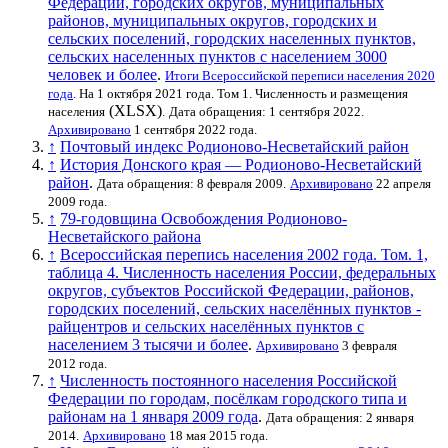
Федерации, городских округов, муниципальных
районов, муниципальных округов, городских и
сельских поселений, городских населенных пунктов,
сельских населенных пунктов с населением 3000
человек и более
.
Итоги Всероссийской переписи населения 2020
года
. На 1 октября 2021 года. Том 1. Численность и размещения
(XLSX)
населения
.
Дата обращения: 1 сентября 2022.
Архивировано
1 сентября 2022 года.
↑
Почтовый индекс Родионово-Несветайский район
↑
История Донского края — Родионово-Несветайский
район
.
Дата обращения: 8 февраля 2009.
Архивировано
22 апреля
2009 года.
↑
79-годовщина Освобождения Родионово-
Несветайского района
↑
Всероссийская перепись населения 2002 года. Том. 1,
таблица 4. Численность населения России, федеральных
округов, субъектов Российской Федерации, районов,
городских поселений, сельских населённых пунктов -
райцентров и сельских населённых пунктов с
населением 3 тысячи и более
.
Архивировано
3 февраля
2012 года.
↑
Численность постоянного населения Российской
Федерации по городам, посёлкам городского типа и
районам на 1 января 2009 года
.
Дата обращения: 2 января
2014.
Архивировано
18 мая 2015 года.