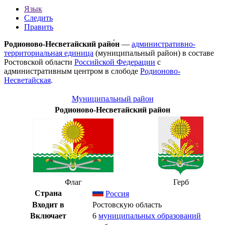
Язык
Следить
Править
Родионово-Несветайский райо́н
—
административно-
территориальная единица
(муниципальный район) в составе
Ростовской области
Российской Федерации
с
административным центром в слободе
Родионово-
Несветайская
.
Муниципальный район
Родионово-Несветайский район
Флаг
Герб
Страна
Россия
Входит в
Ростовскую область
Включает
6
муниципальных образований