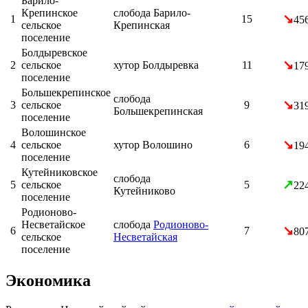
Барило-
Крепинское
слобода
Барило-
↘
1
15
45
сельское
Крепинская
поселение
Болдыревское
↘
2
сельское
хутор
Болдыревка
11
17
поселение
Большекрепинское
слобода
↘
3
сельское
9
31
Большекрепинская
поселение
Волошинское
↘
4
сельское
хутор
Волошино
6
19
поселение
Кутейниковское
слобода
↗
5
сельское
5
22
Кутейниково
поселение
Родионово-
Несветайское
слобода
Родионово-
↘
6
7
80
сельское
Несветайская
поселение
Экономика