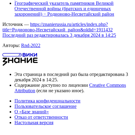
Географический указатель памятников Великой
Отечественной войны (братских и единичных
захоронений) − Родионово-Несветайский район
Источник —
https://znanierussia.ru/articles/index.php?
title=Родионово-Несветайский_район&oldid=1911432
Последний раз редактировалась 3 декабря 2024 в 14:25
Авторы:
Rnd-2022
Эта страница в последний раз была отредактирована 3
декабря 2024 в 14:25.
Содержание доступно по лицензии
Creative Commons
Attribution
(если не указано иное).
Политика конфиденциальности
Пользовательское соглашение
О «Базе знаний»
Отказ от ответственности
Настольная версия