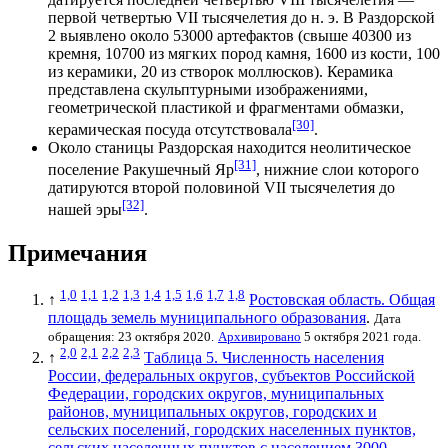
первой четвертью VII тысячелетия до н. э.
В Раздорской
2
выявлено около 53000 артефактов (свыше 40300 из
кремня, 10700 из мягких пород камня, 1600 из кости, 100
из
керамики
, 20 из створок моллюсков). Керамика
представлена скульптурными изображениями,
геометрической пластикой и фрагментами обмазки,
[30]
керамическая посуда отсутствовала
.
Около станицы
Раздорская
находится
неолитическое
[31]
поселение
Ракушечный Яр
, нижние слои которого
датируются второй половиной VII тысячелетия до
[32]
нашей эры
.
Примечания
1,0
1,1
1,2
1,3
1,4
1,5
1,6
1,7
1,8
↑
Ростовская область. Общая
площадь земель муниципального образования
.
Дата
обращения: 23 октября 2020.
Архивировано
5 октября 2021 года.
2,0
2,1
2,2
2,3
↑
Таблица 5. Численность населения
России, федеральных округов, субъектов Российской
Федерации, городских округов, муниципальных
районов, муниципальных округов, городских и
сельских поселений, городских населенных пунктов,
сельских населенных пунктов с населением 3000