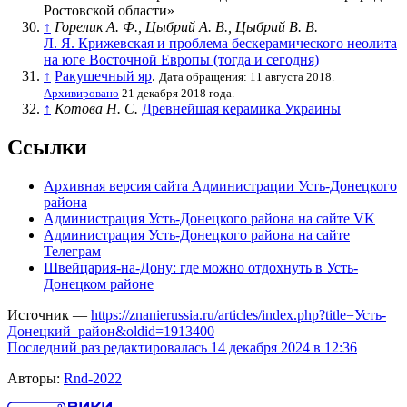
Ростовской области»
↑
Горелик А. Ф., Цыбрий А. В., Цыбрий В. В.
Л. Я. Крижевская и проблема бескерамического неолита
на юге Восточной Европы (тогда и сегодня)
↑
Ракушечный яр
.
Дата обращения: 11 августа 2018.
Архивировано
21 декабря 2018 года.
↑
Котова Н. С.
Древнейшая керамика Украины
Ссылки
Архивная версия сайта Администрации Усть-Донецкого
района
Администрация Усть-Донецкого района на сайте VK
Администрация Усть-Донецкого района на сайте
Телеграм
Швейцария-на-Дону: где можно отдохнуть в Усть-
Донецком районе
Источник —
https://znanierussia.ru/articles/index.php?title=Усть-
Донецкий_район&oldid=1913400
Последний раз редактировалась 14 декабря 2024 в 12:36
Авторы:
Rnd-2022