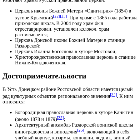
Работают храмы Русской православной церкви:
Церковь иконы Божией Матери «Одигитрия»
(1854) в
[22]
[23]
хуторе Крымский
. При храме с 1865 года работала
приходская школа. В 2004 году храм был
отреставрирован, установлен колокол, храм
расписывается;
Церковь Донской иконы Божией Матери
в станице
Раздорской;
Церковь Иоанна Богослова
в хуторе
Мостовой
;
Христорождественская православная церковь в станице
Нижне-Кундрюченская.
Достопримечательности
В Усть-Донецком районе Ростовской области имеется целый
[24]
ряд культурных объектов регионального значения
. К ним
относятся:
Богородицкая православная церковь в хуторе Каныгин
[25]
(около 1878 и 1879)
;
Архитектурный ансамбль Раздорской воинской школы
[26]
виноградорства и виноделия
, включающий в себя
учебный корпус, казармы, конюшни, ледник, винный