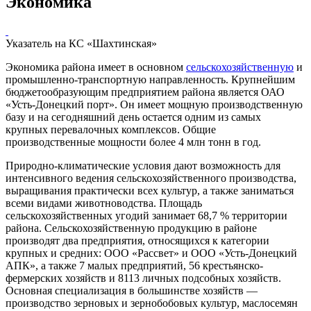
Экономика
Указатель на КС «Шахтинская»
Экономика района имеет в основном
сельскохозяйственную
и
промышленно-транспортную направленность. Крупнейшим
бюджетообразующим предприятием района является
ОАО
«Усть-Донецкий порт».
Он имеет мощную производственную
базу и на сегодняшний день остается одним из самых
крупных перевалочных комплексов. Общие
производственные мощности более
4 млн тонн
в год.
Природно-климатические условия дают возможность для
интенсивного ведения сельскохозяйственного производства,
выращивания практически всех культур, а также заниматься
всеми видами животноводства. Площадь
сельскохозяйственных угодий занимает
68,7 % территории
района. Сельскохозяйственную продукцию в районе
производят два предприятия, относящихся к категории
крупных и средних:
ООО «Рассвет»
и
ООО «Усть-Донецкий
АПК»,
а также 7 малых предприятий, 56 крестьянско-
фермерских хозяйств и 8113 личных подсобных хозяйств.
Основная специализация в большинстве хозяйств —
производство зерновых и зернобобовых культур, маслосемян