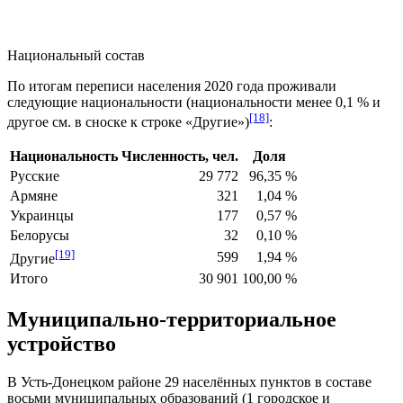
Национальный состав
По итогам переписи населения 2020 года проживали
следующие национальности (национальности
менее 0,1 %
и
[18]
другое см. в сноске к строке «Другие»)
:
Национальность
Численность, чел.
Доля
Русские
29 772
96,35 %
Армяне
321
1,04 %
Украинцы
177
0,57 %
Белорусы
32
0,10 %
[19]
599
1,94 %
Другие
Итого
30 901
100,00 %
Муниципально-территориальное
устройство
В Усть-Донецком районе 29 населённых пунктов в составе
восьми муниципальных образований (1 городское и