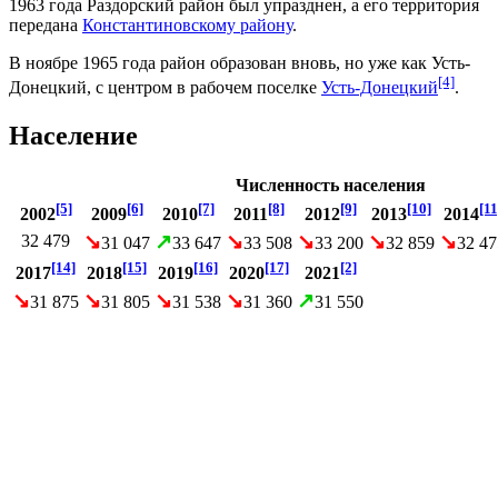
1963 года
Раздорский район был упразднен, а его территория
передана
Константиновскому району
.
В ноябре
1965 года
район образован вновь, но уже как Усть-
[4]
Донецкий, с центром в рабочем поселке
Усть-Донецкий
.
Население
Численность населения
[5]
[6]
[7]
[8]
[9]
[10]
[11
2002
2009
2010
2011
2012
2013
2014
↘
↗
↘
↘
↘
↘
32 479
31 047
33 647
33 508
33 200
32 859
32 47
[14]
[15]
[16]
[17]
[2]
2017
2018
2019
2020
2021
↘
↘
↘
↘
↗
31 875
31 805
31 538
31 360
31 550