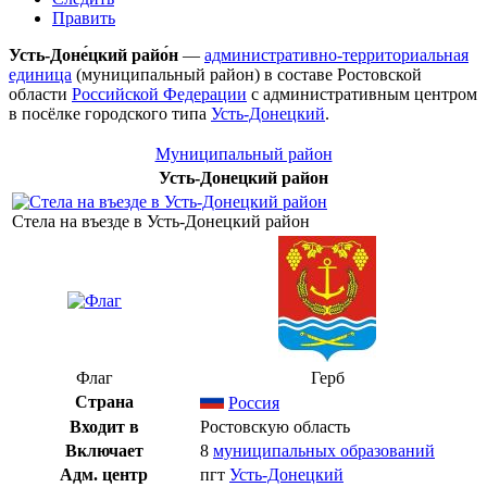
Править
Усть-Доне́цкий райо́н
—
административно-территориальная
единица
(муниципальный район) в составе
Ростовской
области
Российской Федерации
с административным центром
в посёлке городского типа
Усть-Донецкий
.
Муниципальный район
Усть-Донецкий район
Стела на въезде в Усть-Донецкий район
Флаг
Герб
Страна
Россия
Входит в
Ростовскую область
Включает
8
муниципальных образований
Адм. центр
пгт
Усть-Донецкий