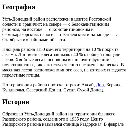
География
Усть-Донецкий район расположен в центре Ростовской
области и граничит: на севере — с Белокалитвинским
районом, на востоке — с Константиновским и
Семикаракорским, на юге — с Багаевским и на западе — с
Октябрьским районами области.
Площадь района 1150 км²; его территория на 10 % покрыта
лесами. Лиственные леса занимают
40 % от общей
площади
лесов. Хвойные леса в основном выполняют функции
почвозащитных, так как искусственно насажены на песках. В
массивах лесов расположено много озер, на которых гнездятся
перелетные птицы.
По территории района протекают реки:
Аксай
,
Дон
,
Керчик
,
Кундрючья
,
Северский Донец
,
Сусат
,
Сухой Донец
.
История
Образован Усть-Донецкий район на территории бывшего
Раздорского района
, созданного в
1935 году
. Центр
Раздорского района назывался станица Раздорская. В феврале