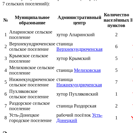
7 сельских поселений):
Количество
Муниципальное
Административный
№
населённых
Н
образование
центр
пунктов
Апаринское сельское
1
хутор
Апаринский
2
поселение
Верхнекундрюченское
станица
2
6
сельское поселение
Верхнекундрюченская
Крымское сельское
3
хутор
Крымский
5
поселение
Мелиховское сельское
4
станица
Мелиховская
5
поселение
Нижнекундрюченское
станица
5
7
сельское поселение
Нижнекундрюченская
Пухляковское
6
хутор
Пухляковский
1
сельское поселение
Раздорское сельское
7
станица
Раздорская
2
поселение
Усть-Донецкое
рабочий посёлок
Усть-
8
1
городское поселение
Донецкий