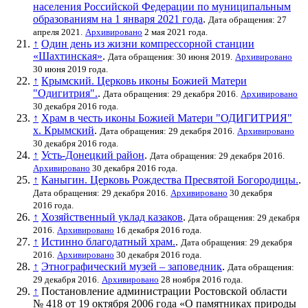
населения Российской Федерации по муниципальным
образованиям на 1 января 2021 года
.
Дата обращения: 27
апреля 2021.
Архивировано
2 мая 2021 года.
↑
Один день из жизни компрессорной станции
«Шахтинская»
.
Дата обращения: 30 июня 2019.
Архивировано
30 июня 2019 года.
↑
Крымский. Церковь иконы Божией Матери
"Одигитрия".
.
Дата обращения: 29 декабря 2016.
Архивировано
30 декабря 2016 года.
↑
Храм в честь иконы Божией Матери "ОДИГИТРИЯ"
х. Крымский
.
Дата обращения: 29 декабря 2016.
Архивировано
30 декабря 2016 года.
↑
Усть-Донецкий район
.
Дата обращения: 29 декабря 2016.
Архивировано
30 декабря 2016 года.
↑
Каныгин. Церковь Рождества Пресвятой Богородицы.
.
Дата обращения: 29 декабря 2016.
Архивировано
30 декабря
2016 года.
↑
Хозяйственный уклад казаков
.
Дата обращения: 29 декабря
2016.
Архивировано
16 декабря 2016 года.
↑
Истинно благодатный храм.
.
Дата обращения: 29 декабря
2016.
Архивировано
30 декабря 2016 года.
↑
Этнографический музей – заповедник
.
Дата обращения:
29 декабря 2016.
Архивировано
28 ноября 2016 года.
↑
Постановление администрации Ростовской области
№ 418 от 19 октября 2006 года «О памятниках природы