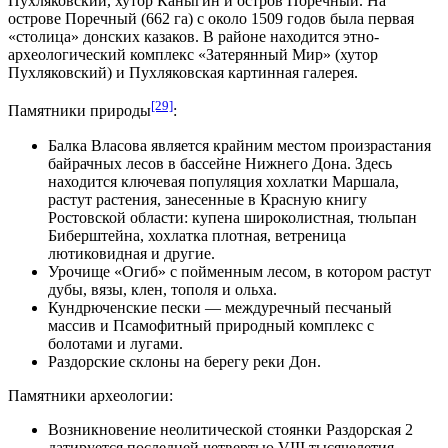
Пухляковский, хутор Каныгин и остров Поречный. На
острове Поречный
(662 га)
с около 1509 годов была первая
«столица» донских казаков. В районе находится этно-
археологический комплекс «Затерянный Мир» (хутор
Пухляковский) и Пухляковская картинная галерея.
[29]
Памятники природы
:
Балка Власова является крайним местом произрастания
байрачных лесов в бассейне Нижнего Дона. Здесь
находится ключевая популяция хохлатки Маршала,
растут растения, занесенные в Красную книгу
Ростовской области: купена широколистная, тюльпан
Биберштейна, хохлатка плотная, ветреница
лютиковидная и другие.
Урочище «Огиб» с пойменным лесом, в котором растут
дубы, вязы, клен, тополя и ольха.
Кундрюченские пески — междуречный песчаный
массив и Псамофитный природный комплекс с
болотами и лугами.
Раздорские склоны на берегу реки Дон.
Памятники археологии:
Возникновение
неолитической
стоянки
Раздорская 2
датируется последней четвертью VIII тысячелетия —