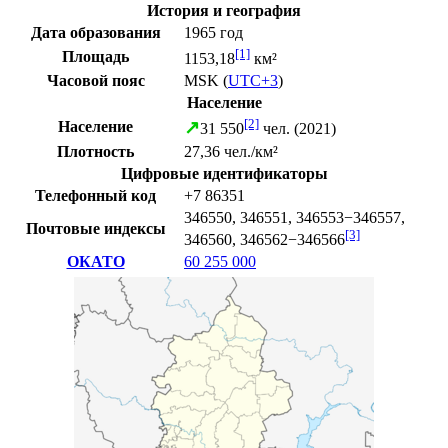
История и география
Дата образования
1965 год
[1]
Площадь
1153,18
км²
Часовой пояс
MSK
(
UTC+3
)
Население
[2]
↗
Население
31 550
чел. (
2021
)
Плотность
27,36 чел./км²
Цифровые идентификаторы
Телефонный код
+7 86351
346550, 346551, 346553−346557,
Почтовые индексы
[3]
346560, 346562−346566
ОКАТО
60 255 000