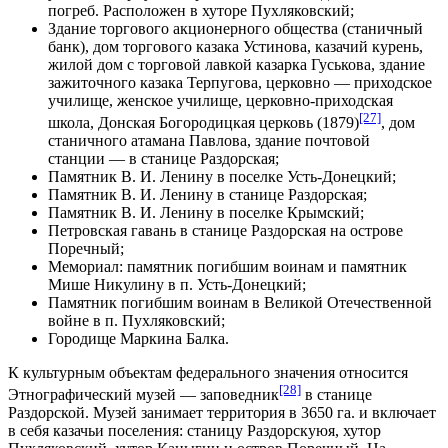
погреб. Расположен в хуторе
Пухляковский
;
Здание торгового акционерного общества (станичный
банк), дом торгового казака Устинова, казачий курень,
жилой дом с торговой лавкой казарка Гуськова, здание
зажиточного казака Терпугова, церковно — приходское
училище, женское училище, церковно-приходская
[27]
школа, Донская Богородицкая церковь (1879)
, дом
станичного атамана Павлова, здание почтовой
станции — в станице
Раздорская
;
Памятник В. И. Ленину в поселке Усть-Донецкий;
Памятник В. И. Ленину в станице Раздорская;
Памятник В. И. Ленину в поселке Крымский;
Петровская гавань в станице Раздорская на острове
Поречный;
Мемориал: памятник погибшим воинам и памятник
Мише Никулину в п. Усть-Донецкий;
Памятник погибшим воинам в Великой Отечественной
войне в п. Пухляковский;
Городище
Маркина Балка
.
К культурным объектам федерального значения относится
[28]
Этнографический музей — заповедник
в станице
Раздорской. Музей занимает территория
в 3650 га.
и включает
в себя казачьи поселения: станицу Раздорскуюя, хутор