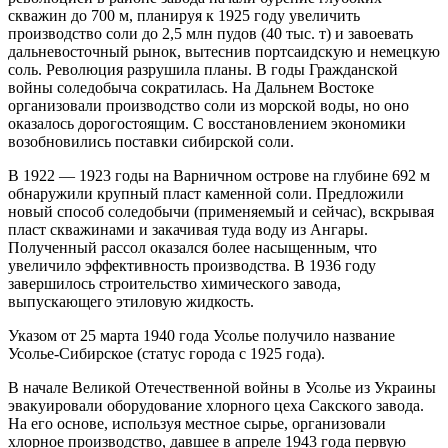
скважин до 700 м, планируя к 1925 году увеличить
производство соли до 2,5 млн пудов (40 тыс. т) и завоевать
дальневосточный рынок, вытеснив портсаидскую и немецкую
соль. Революция разрушила планы. В годы Гражданской
войны соледобыча сократилась. На Дальнем Востоке
организовали производство соли из морской воды, но оно
оказалось дорогостоящим. С восстановлением экономики
возобновились поставки сибирской соли.
В
1922
—
1923 годы
на Варничном острове на глубине 692 м
обнаружили крупный пласт каменной соли. Предложили
новый способ соледобычи (применяемый и сейчас), вскрывая
пласт скважинами и закачивая туда воду из Ангары.
Полученный рассол оказался более насыщенным, что
увеличило эффективность производства. В
1936 году
завершилось строительство химического завода,
выпускающего этиловую жидкость.
Указом от
25 марта
1940 года
Усолье получило название
Усолье-Сибирское (статус города с
1925 года
).
В начале
Великой Отечественной войны
в Усолье из
Украины
эвакуировали оборудование хлорного цеха Сакского завода.
На его основе, используя местное сырье, организовали
хлорное производство, давшее в апреле
1943 года
первую