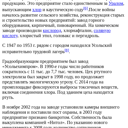
продукцию. Это предприятие стало единственным за
Уралом
,
[6]
выпускающим
хлор
и
каустическую соду
.После войны
началось развитие сельского хозяйства, реконструкция старых
и строительство новых предприятий: завод горного
оборудования, кирпичный, пивоваренный. На химическом
заводе производили
кислород
,
хлорнафталин
,
соляную
кислоту
,
хлористый этил
,
головакс
и
пергидроль
.
С
1947
по
1953 г.
рядом с городом находился Усольский
[8]
исправительно трудовой лагерь
.
Градообразующим предприятием был завод
«
Усольехимпром
». В
1990-е годы
число работников
сократилось с 11 тыс. до 7,7 тыс. человек. Цех ртутного
электролиза был закрыт в
1998 году
, но продолжает
представлять экологическую угрозу. С 2014 года на
промплощадке фиксируются выбросы токсичных веществ,
включая соединения хлора. Под зданием цеха находится
ртуть.
В ноябре
2002 года
на заводе установили камеры внешнего
наблюдения и поставили пост охраны, в
2003 году
предприятие признано банкротом. Собственность была
выкуплена компанией «Нитол». По указанию нового
менеджмента к
2008 году
количество сотрудников