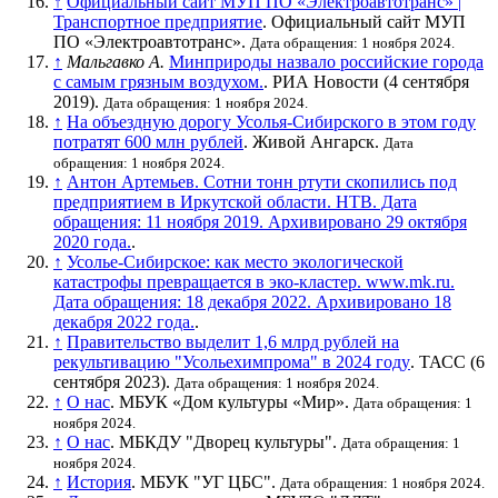
↑
Официальный сайт МУП ПО «Электроавтотранс» |
Транспортное предприятие
. Официальный сайт МУП
ПО «Электроавтотранс».
Дата обращения: 1 ноября 2024.
↑
Мальгавко А.
Минприроды назвало российские города
с самым грязным воздухом.
. РИА Новости (4 сентября
2019).
Дата обращения: 1 ноября 2024.
↑
На объездную дорогу Усолья-Сибирского в этом году
потратят 600 млн рублей
. Живой Ангарск.
Дата
обращения: 1 ноября 2024.
↑
Антон Артемьев. Сотни тонн ртути скопились под
предприятием в Иркутской области. НТВ. Дата
обращения: 11 ноября 2019. Архивировано 29 октября
2020 года.
.
↑
Усолье-Сибирское: как место экологической
катастрофы превращается в эко-кластер. www.mk.ru.
Дата обращения: 18 декабря 2022. Архивировано 18
декабря 2022 года.
.
↑
Правительство выделит 1,6 млрд рублей на
рекультивацию "Усольехимпрома" в 2024 году
. ТАСС (6
сентября 2023).
Дата обращения: 1 ноября 2024.
↑
О нас
. МБУК «Дом культуры «Мир».
Дата обращения: 1
ноября 2024.
↑
О нас
. МБКДУ "Дворец культуры".
Дата обращения: 1
ноября 2024.
↑
История
. МБУК "УГ ЦБС".
Дата обращения: 1 ноября 2024.