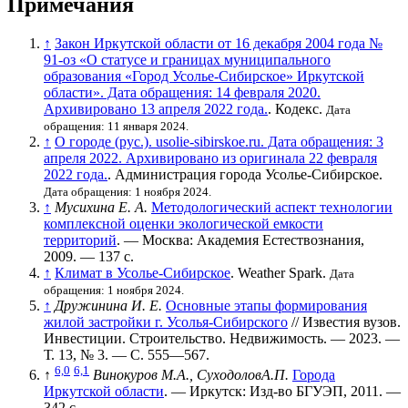
Примечания
↑
Закон Иркутской области от 16 декабря 2004 года №
91-оз «О статусе и границах муниципального
образования «Город Усолье-Сибирское» Иркутской
области». Дата обращения: 14 февраля 2020.
Архивировано 13 апреля 2022 года.
. Кодекс.
Дата
обращения: 11 января 2024.
↑
О городе (рус.). usolie-sibirskoe.ru. Дата обращения: 3
апреля 2022. Архивировано из оригинала 22 февраля
2022 года.
. Администрация города Усолье-Сибирское.
Дата обращения: 1 ноября 2024.
↑
Мусихина Е. А.
Методологический аспект технологии
комплексной оценки экологической емкости
территорий
. — Москва: Академия Естествознания,
2009. — 137 с.
↑
Климат в Усолье-Сибирское
. Weather Spark.
Дата
обращения: 1 ноября 2024.
↑
Дружинина И. Е.
Основные этапы формирования
жилой застройки г. Усолья-Сибирского
// Известия вузов.
Инвестиции. Строительство. Недвижимость. — 2023. —
Т. 13
,
№ 3
. —
С. 555—567
.
6,0
6,1
↑
Винокуров М.А., СуходоловА.П.
Города
Иркутской области
. — Иркутск: Изд-во БГУЭП, 2011. —
342 с.