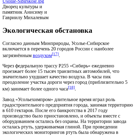
Usoliie-Sibirskoie.jpg
Дворец культуры и
памятник Анисиму и
Гавриилу Михалевым
Экологическая обстановка
Согласно данным
Минприроды
, Усолье-Сибирское
включается в перечень 20 городов России с наиболее
[17]
загрязнённым
воздухом
.
Через федеральную трассу Р255 «Сибирь» ежедневно
проезжает более 15 тысяч транзитных автомобилей, что
значительно ухудшает качество воздуха. В часы пик
преодоление участка дороги через город (приблизительно 5
[18]
км) занимает более одного часа
.
Завод «Усольехимпром» длительное время играл роль
градостроительного предприятия города, занимая территорию
в 610 гектаров. После его банкротства в
2017 году
производство было приостановлено, и объекты вместе с
оборудованием остались без охраны. На территории завода
осталась
ртуть
, удерживаемая глиной. При проведении
экологических мониторингов ртуть была обнаружена в