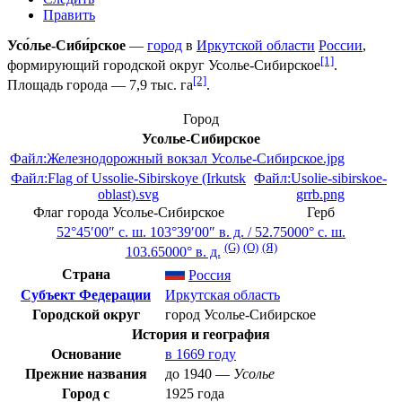
Править
Усо́лье-Сиби́рское
—
город
в
Иркутской области
России
,
[1]
формирующий городской округ Усолье-Сибирское
.
[2]
Площадь города — 7,9 тыс. га
.
Город
Усолье-Сибирское
Файл:Железнодорожный вокзал Усолье-Сибирское.jpg
Файл:Flag of Ussolie-Sibirskoye (Irkutsk
Файл:Usolie-sibirskoe-
oblast).svg
grrb.png
Флаг города Усолье-Сибирское
Герб
52°45′00″ с. ш.
103°39′00″ в. д.
/
52.75000° с. ш.
(G)
(O)
(Я)
103.65000° в. д.
Страна
Россия
Субъект Федерации
Иркутская область
Городской округ
город Усолье-Сибирское
История и география
Основание
в 1669 году
Прежние названия
до
1940
—
Усолье
Город с
1925 года