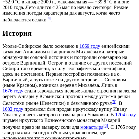
−52,0 °C в январе 2000 г., максимальная — +39,8 °C в июне
2010 года. Лето длится с 25 мая по начало сентября. Резкие
изменения погоды характерны для августа, когда часто
[4]
наблюдаются осадки
.
История
Усолье-Сибирское было основано в
1669 году
енисейскими
казаками Анисимом и Гавриилом Михалёвыми, которые
обнаружили соляной источник и построили солеварню на
острове Варничный. Острог, в отличие от других поселений
Сибири того времени, в силу географической специфики,
здесь не поставили. Первые постройки появились на о.
Варничный, а чуть позже на другом острове — Сосновом
(ныне Красном), возникла деревня Михалёва. Лишь в
1676 году
стали зарождаться первые жилые строения на левом
берегу Ангары у Юрьинской протоки между устьями речки
[5]
Селестёхи (ныне Шелестихи) и безымянного ручья
. В
1682 году
промысел был продан иркутскому купцу Ивану
Ушакову, в честь которого названа река Ушаковка. В
1704 году
игумен иркутского Вознесенского монастыря Макарий
[6]
получил право на выварку соли для
монастыря
. С
1765 году
завод находился под казённым управлением, где
использовался труд ссыльнокаторжных.