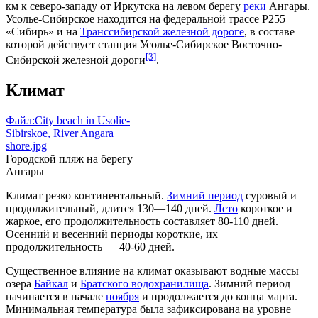
км к северо-западу от
Иркутска
на левом берегу
реки
Ангары
.
Усолье-Сибирское находится на федеральной трассе
Р255
«Сибирь»
и на
Транссибирской железной дороге
, в составе
которой действует станция Усолье-Сибирское
Восточно-
[3]
Сибирской железной дороги
.
Климат
Файл:City beach in Usolie-
Sibirskoe, River Angara
shore.jpg
Городской пляж на берегу
Ангары
Климат резко континентальный.
Зимний период
суровый и
продолжительный, длится 130—140 дней.
Лето
короткое и
жаркое, его продолжительность составляет 80-110 дней.
Осенний и весенний периоды короткие, их
продолжительность — 40-60 дней.
Существенное влияние на климат оказывают водные массы
озера
Байкал
и
Братского водохранилища
. Зимний период
начинается в начале
ноября
и продолжается до конца марта.
Минимальная температура была зафиксирована на уровне