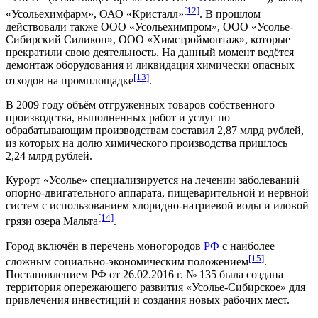
[12]
«Усольехимфарм», ОАО «Кристалл»
. В прошлом
действовали также ООО «Усольехимпром», ООО «Усолье-
Сибирский Силикон», ООО «Химстроймонтаж», которые
прекратили свою деятельность. На данный момент ведётся
демонтаж оборудования и ликвидация химически опасных
[13]
отходов на промплощадке
.
В
2009 году
объём отгруженных товаров собственного
производства, выполненных работ и услуг по
обрабатывающим производствам составил 2,87 млрд рублей,
из которых на долю химического производства пришлось
2,24 млрд рублей.
Курорт «Усолье»
специализируется на лечении заболеваний
опорно-двигательного аппарата, пищеварительной и нервной
систем с использованием хлоридно-натриевой воды и иловой
[14]
грязи озера Мальта
.
Город включён в перечень
моногородов
РФ
с наиболее
[15]
сложным социально-экономическим положением
.
Постановлением
РФ
от 26.02.2016 г. № 135 была создана
территория опережающего развития
«Усолье-Сибирское» для
привлечения
инвестиций
и создания новых рабочих мест.