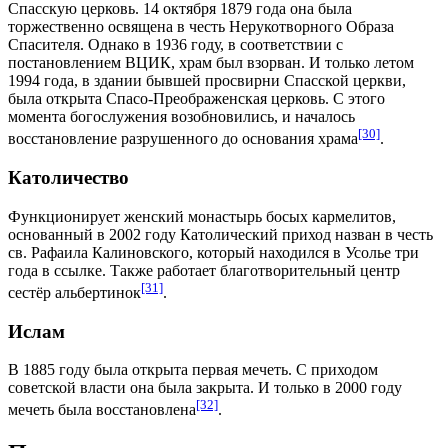
Спасскую церковь.
14 октября
1879 года
она была
торжественно освящена в честь Нерукотворного Образа
Спасителя. Однако в
1936 году
, в соответствии с
постановлением
ВЦИК
, храм был взорван. И только летом
1994 года
, в здании бывшей просвирни Спасской церкви,
была открыта Спасо-Преображенская церковь. С этого
момента богослужения возобновились, и началось
[30]
восстановление разрушенного до основания храма
.
Католичество
Функционирует
женский монастырь босых кармелитов
,
основанный в
2002 году
Католический приход назван в честь
св. Рафаила Калиновского, который находился в Усолье три
года в ссылке. Также работает благотворительный центр
[31]
сестёр альбертинок
.
Ислам
В
1885 году
была открыта первая мечеть. С приходом
советской власти она была закрыта. И только в
2000 году
[32]
мечеть была восстановлена
.