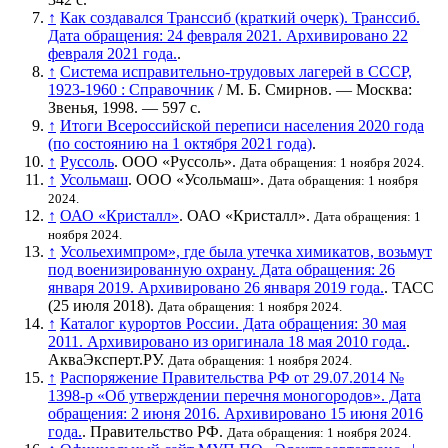
↑
Как создавался Транссиб (краткий очерк). Транссиб.
Дата обращения: 24 февраля 2021. Архивировано 22
февраля 2021 года.
.
↑
Система исправительно-трудовых лагерей в СССР,
1923-1960 : Справочник
/ М. Б. Смирнов. — Москва:
Звенья, 1998. — 597 с.
↑
Итоги Всероссийской переписи населения 2020 года
(по состоянию на 1 октября 2021 года)
.
↑
Руссоль
. ООО «Руссоль».
Дата обращения: 1 ноября 2024.
↑
Усольмаш
. ООО «Усольмаш».
Дата обращения: 1 ноября
2024.
↑
ОАО «Кристалл»
. ОАО «Кристалл».
Дата обращения: 1
ноября 2024.
↑
Усольехимпром», где была утечка химикатов, возьмут
под военизированную охрану. Дата обращения: 26
января 2019. Архивировано 26 января 2019 года.
. ТАСС
(25 июля 2018).
Дата обращения: 1 ноября 2024.
↑
Каталог курортов России. Дата обращения: 30 мая
2011. Архивировано из оригинала 18 мая 2010 года.
.
АкваЭксперт.РУ.
Дата обращения: 1 ноября 2024.
↑
Распоряжение Правительства РФ от 29.07.2014 №
1398-р «Об утверждении перечня моногородов». Дата
обращения: 2 июня 2016. Архивировано 15 июня 2016
года.
. Правительство РФ.
Дата обращения: 1 ноября 2024.