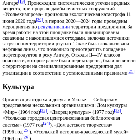
[19]
Ангаре
. Происходили систематические утечки вредных
веществ, при прорыве дамбы очистных сооружений
«Усольехимпрома» произошла экологическая катастрофа 11
[20]
июня 2020 года
. в период 2020—2024 годы проведены
мероприятия по
рекультивации
территории предприятия. За
время работы на этой площадке были ликвидированы
скважины с накопившимися отходами, включая источники
загрязнения территории ртутью. Также была локализована
нефтяная линза, что позволило предотвратить попадание
нефтепродуктов в реку Ангару. Отходы II—IV классов
опасности, которые ранее были перезатарены, были вывезены
с территории на специализированные предприятия для
[21]
утилизации в соответствии с установленными правилами
.
Культура
Организация отдыха и досуга в Усолье — Сибирском
представлена несколькими организациями: Дом культуры
[22]
[23]
«Мир» (
1964 год
)
, «Дворец культуры» (
1977 год
)
,
«Усольская городская централизованная библиотечная
[24]
система» (
1977 год
), «Дом детского творчества»
[25]
(
1996 год
), «Усольский историко-краеведческий музей»
[26]
(
1969 год
).