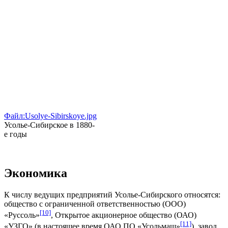
Файл:Usolye-Sibirskoye.jpg
Усолье-Сибирское в 1880-
е годы
Экономика
К числу ведущих предприятий Усолье-Сибирского относятся:
общество с ограниченной ответственностью (ООО)
[10]
«Руссоль»
, Открытое акционерное общество (ОАО)
[11]
«УЗГО» (в настоящее время ОАО ПО «Усольмаш»
), завод