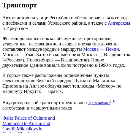
Транспорт
Автостанция на улице Республики обеспечивает связь города
с посёлками и сёлами Усольского района, а также с
Ангарском
и Иркутском.
Железнодорожный вокзал обслуживает пригородные,
ускоренные, пассажирские и скорые поезда (исключение
составляют международные маршруты
Москва
—
Пекин
,
Москва —
Улан-Батор
и скорый поезд Москва —
Владивосток
(«Россия»),
Новосибирск
— Владивосток). Новое
двухэтажное здание вокзала было построено в
1990-х годах.
В городе также расположены остановочные пункты
электропоездов: Зелёный городок, Лужки и Мальтинка.
Пристань на Ангаре обслуживает теплоходы «Метеор» по
маршруту Иркутск — Братск.
[16]
Внутригородской транспорт представлен
трамваями
,
автобусами и маршрутными такси.
Файл:Palace of Culture and
Monument to Anisim and
Gavriil Mikhaliovs in