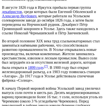
В августе
1826 года
в Иркутск прибыла первая группа
декабристов
, среди которых были
Евгений Оболенский
и
Александр Якубович
, которые работали на Усольском
солеваренном заводе до октября 1826 года, а затем были
переведены на
Нерчинский рудник
. Декабрист
Пётр
Громницкий
захоронен в Усолье. Здесь также находились в
ссылке
Николай Чернышевский
и
Пётр Заичневский
.
Во второй половине
XIX века
труд ссыльнокаторжных стал
заменяться наёмными рабочими, что способствовало
развитию промышленности. В Усолье открывались новые
производства, включая кожевенные. Жители занимались
крестьянством, извозом и лесным промыслом. Вывоз соли
был затруднён из-за отсутствия железной дороги, которая
[7]
была открыта в
1899 году
.
. В
1900 году
был открыт
железнодорожный разъезд, а в
1903 году
появилась станция
«Ангара». До
1917 года
в Усолье действовала
спичечная
фабрика «Солнце»
.
К началу
Первой мировой войны
Усольский завод увеличил
выпуск соли почти в шесть раз. Десять модернизированных
варниц производили более 16 тыс. т соли, используя уголь из
Черемхово (около 3 % угледобычи Черемхово). Перед
революцией в районе завода начали бурение глубоких