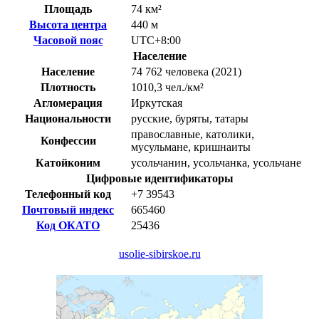
Площадь
74 км²
Высота центра
440 м
Часовой пояс
UTC+8:00
Население
Население
74 762 человека (2021)
Плотность
1010,3 чел./км²
Агломерация
Иркутская
Национальности
русские, буряты, татары
православные, католики,
Конфессии
мусульмане, кришнаиты
Катойконим
усольчанин, усольчанка, усольчане
Цифровые идентификаторы
Телефонный код
+7 39543
Почтовый индекс
665460
Код ОКАТО
25436
usolie-sibirskoe.ru