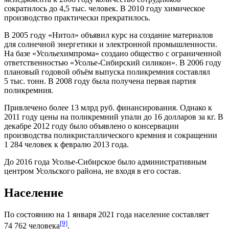
сократилось до 4,5 тыс. человек. В
2010 году
химическое
производство практически прекратилось.
В
2005 году
«Нитол» объявил курс на создание материалов
для солнечной энергетики и электронной промышленности.
На базе «Усольехимпрома» создано общество с ограниченной
ответственностью «
Усолье-Сибирский силикон
». В
2006 году
плановый годовой объём выпуска
поликремния
составлял
5 тыс. тонн. В 2008 году была получена первая партия
поликремния.
Привлечено более 13 млрд руб. финансирования. Однако к
2011 году
цены на поликремний упали до 16 долларов за кг. В
декабре
2012 году
было объявлено о консервации
производства поликристаллического кремния и сокращении
1 284 человек к февралю 2013 года.
До
2016 года
Усолье-Сибирское было административным
центром Усольского района, не входя в его состав.
Население
По состоянию на 1 января 2021 года население составляет
[9]
74 762 человека
.