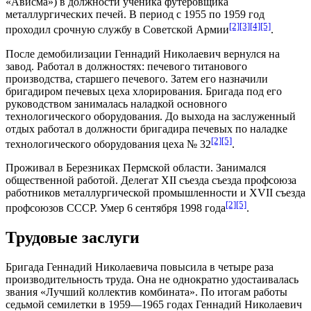
«Ависма») в должности ученика футеровщика
металлургических печей. В период с
1955
по
1959 год
[2]
[3]
[4]
[5]
проходил срочную службу в Советской Армии
.
После демобилизации Геннадий Николаевич вернулся на
завод. Работал в должностях:
печевого
титанового
производства, старшего печевого. Затем его назначили
бригадиром печевых цеха хлорирования. Бригада под его
руководством занималась наладкой основного
технологического оборудования. До выхода на заслуженный
отдых работал в должности бригадира
печевых по наладке
[2]
[5]
технологического оборудования
цеха № 32
.
Проживал в Березниках Пермской области. Занимался
общественной работой. Делегат XII съезда съезда профсоюза
работников металлургической промышленности и XVII съезда
[2]
[5]
профсоюзов СССР. Умер
6 сентября
1998 года
.
Трудовые заслуги
Бригада Геннадий Николаевича повысила в четыре раза
производительность труда. Она не однократно удостаивалась
звания «Лучший коллектив комбината». По итогам работы
седьмой семилетки в
1959
—
1965 годах
Геннадий Николаевич