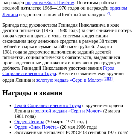
награждён
орденом «Знак Почёта»
. По итогам работы в
восьмой пятилетке
1966
—
1970 годов
он награждён
орденом
[2]
Ленина
и удостоен звания «
Почётный металлург
»
.
Бригада под руководством Геннадия Николаевича в ходе
десятой пятилетки (
1976
—
1980 годы
) за счёт снижения потерь
хлора через аппараты и узлы
системы конденсации
сэкономила цеху денежные средства в размере 38 тысяч
рублей и сырья в сумме на 240 тысяч рублей.
2 марта
1981 года
за досрочное выполнение заданий десятой
пятилетки, социалистических обязательств, выдающиеся
производственные достижения и проявленную трудовую
доблесть Геннадий Николаевич удостоен звания
Героя
Социалистического Труда
. Вместе со званием ему вручили
[2]
[3]
орден Ленина и
золотую медаль «Серп и Молот»
.
Награды и звания
Герой Социалистического Труда
с вручением ордена
Ленина и
золотой медали «Серп и Молот»
(
2 марта
1981 года
)
Орден Ленина
(
30 марта
1971 года
)
Орден «Знак Почёта»
(
20 мая
1966 года
)
Заслуженный металлург РСФСР
(
8 сентября
1977 года
)