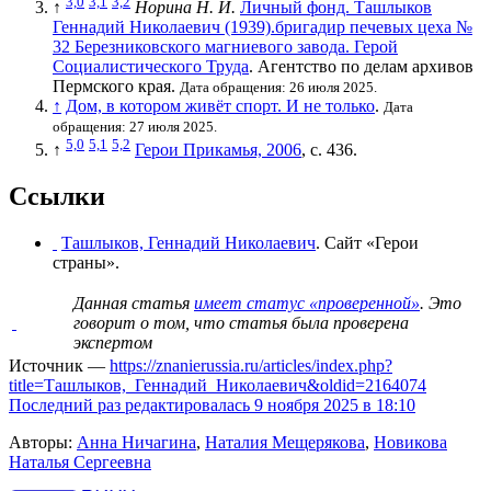
3,0
3,1
3,2
↑
Норина Н. И.
Личный фонд. Ташлыков
Геннадий Николаевич (1939).бригадир печевых цеха №
32 Березниковского магниевого завода. Герой
Социалистического Труда
. Агентство по делам архивов
Пермского края.
Дата обращения: 26 июля 2025.
↑
Дом, в котором живёт спорт. И не только
.
Дата
обращения: 27 июля 2025.
5,0
5,1
5,2
↑
Герои Прикамья, 2006
, с. 436.
Ссылки
Ташлыков, Геннадий Николаевич
. Сайт «
Герои
страны
».
Данная статья
имеет статус «проверенной»
. Это
говорит о том, что статья была проверена
экспертом
Источник —
https://znanierussia.ru/articles/index.php?
title=Ташлыков,_Геннадий_Николаевич&oldid=2164074
Последний раз редактировалась 9 ноября 2025 в 18:10
Авторы:
Анна Ничагина
,
Наталия Мещерякова
,
Новикова
Наталья Сергеевна