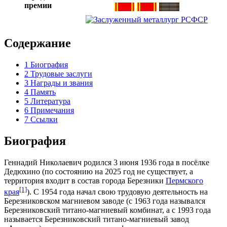
премии
Содержание
1
Биография
2
Трудовые заслуги
3
Награды и звания
4
Память
5
Литература
6
Примечания
7
Ссылки
Биография
Геннадий Николаевич родился
3 июня
1936 года
в посёлке
Дедюхино (по состоянию на
2025 год
не существует, а
территория входит в состав города
Березники
Пермского
[1]
края
). С
1954 года
начал свою трудовую деятельность на
Березниковском магниевом заводе (с
1963 года
назывался
Березниковский титано-магниевый комбинат, а с
1993 года
называется Березниковский титано-магниевый завод