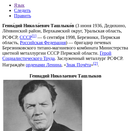
Язык
Следить
Править
Генна́дий Никола́евич Ташлыко́в
(
3 июня
1936
, Дедюхино,
Лёнвинский район
,
Верхкамский округ
,
Уральская область
,
[1]
РСФСР
,
СССР
—
6 сентября
1998
,
Березники
,
Пермская
область
,
Российская Федерация
) — бригадир печевых
Березниковского титано-магниевого комбината
Министерства
цветной металлургии СССР
Пермской области.
Герой
Социалистического Труда
.
Заслуженный металлург РСФСР
.
[2]
Награждён
орденами Ленина
, «
Знак Почёта
»
.
Геннадий Николаевич Ташлыков