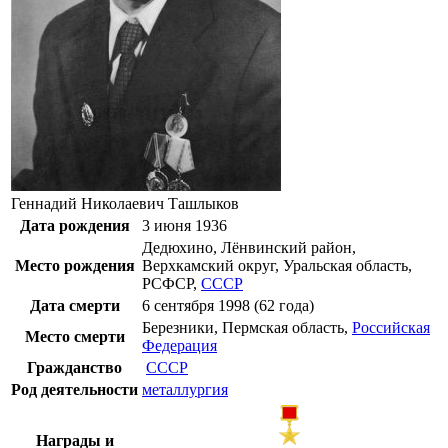
Геннадий Николаевич Ташлыков
Дата рождения
3 июня
1936
Дедюхино,
Лёнвинский район
,
Место рождения
Верхкамский округ
,
Уральская область
,
РСФСР
,
СССР
Дата смерти
6 сентября
1998
(62 года)
Березники
,
Пермская область
,
Российская
Место смерти
Федерация
Гражданство
СССР
Род деятельности
металлургия
Награды и