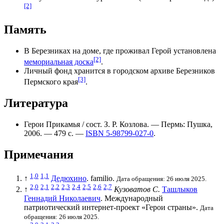
[2]
Память
В
Березниках
на доме, где проживал Герой установлена
[2]
мемориальная доска
.
Личный фонд хранится в городском архиве Березников
[3]
Пермского края
.
Литература
Герои Прикамья / сост. З. Р. Козлова. — Пермь: Пушка,
2006. — 479 с. —
ISBN 5-98799-027-0
.
Примечания
1,0
1,1
↑
Дедюхино
. familio.
Дата обращения: 26 июля 2025.
2,0
2,1
2,2
2,3
2,4
2,5
2,6
2,7
↑
Кузоватов С.
Ташлыков
Геннадий Николаевич
. Международный
патриотический интернет-проект «Герои страны».
Дата
обращения: 26 июля 2025.