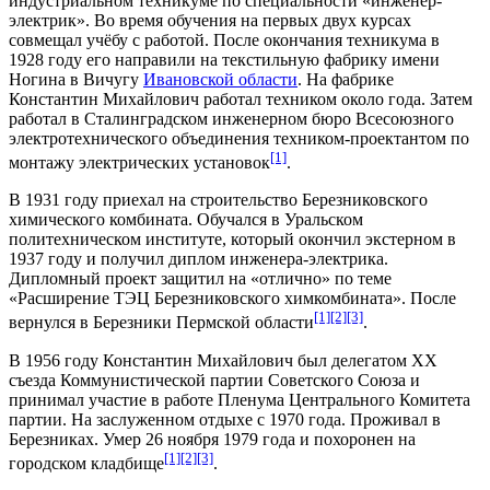
индустриальном техникуме
по специальности «
инженер-
электрик
». Во время обучения на первых двух курсах
совмещал учёбу с работой. После окончания техникума в
1928 году
его направили на текстильную фабрику имени
Ногина в
Вичугу
Ивановской области
. На фабрике
Константин Михайлович работал техником около года. Затем
работал в
Сталинградском инженерном бюро Всесоюзного
электротехнического объединения
техником-проектантом по
[1]
монтажу электрических установок
.
В
1931 году
приехал на строительство
Березниковского
химического комбината
. Обучался в
Уральском
политехническом институте
, который окончил экстерном в
1937 году
и получил диплом инженера-электрика.
Дипломный проект защитил на «отлично» по теме
«Расширение ТЭЦ Березниковского химкомбината». После
[1]
[2]
[3]
вернулся в
Березники
Пермской области
.
В
1956 году
Константин Михайлович был делегатом XX
съезда Коммунистической партии Советского Союза и
принимал участие в работе Пленума Центрального Комитета
партии. На заслуженном отдыхе с
1970 года
. Проживал в
Березниках
. Умер
26 ноября
1979 года
и похоронен на
[1]
[2]
[3]
городском кладбище
.