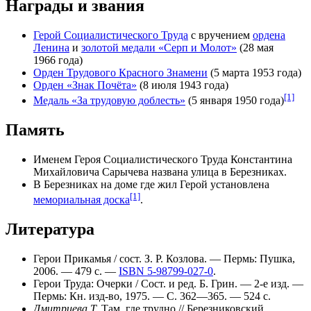
Награды и звания
Герой Социалистического Труда
с вручением
ордена
Ленина
и
золотой медали «Серп и Молот»
(
28 мая
1966 года
)
Орден Трудового Красного Знамени
(
5 марта
1953 года
)
Орден «Знак Почёта»
(
8 июля
1943 года
)
[1]
Медаль «За трудовую доблесть»
(
5 января
1950 года
)
Память
Именем Героя Социалистического Труда Константина
Михайловича Сарычева названа улица в
Березниках
.
В Березниках на доме где жил Герой установлена
[1]
мемориальная доска
.
Литература
Герои Прикамья / сост. З. Р. Козлова. — Пермь: Пушка,
2006. — 479 с. —
ISBN 5-98799-027-0
.
Герои Труда: Очерки / Сост. и ред. Б. Грин. — 2-е изд. —
Пермь: Кн. изд-во, 1975. — С. 362—365. — 524 с.
Дмитриева Т.
Там, где трудно // Березниковский