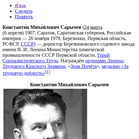
Язык
Следить
Править
Константи́н Миха́йлович Са́рычев
(
24 марта
(
6 апреля
)
1907
,
Саратов
,
Саратовская губерния
,
Российская
империя
—
26 ноября
1979
,
Березники
,
Пермская область
,
РСФСР
,
СССР
) — директор
Березниковского содового завода
имени В. И. Ленина
Министерства химической
промышленности СССР
Пермской области.
Герой
Социалистического Труда
. Награждён
орденами Ленина
,
Трудового Красного Знамени
, «
Знак Почёта
»,
медалью «За
[1]
трудовую доблесть»
.
Константин Михайлович Сарычев