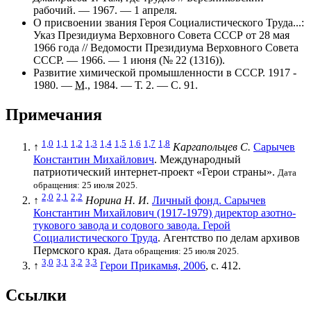
рабочий. — 1967. — 1 апреля.
О присвоении звания Героя Социалистического Труда...:
Указ Президиума Верховного Совета СССР от 28 мая
1966 года // Ведомости Президиума Верховного Совета
СССР. — 1966. — 1 июня (
№ 22 (1316)
).
Развитие химической промышленности в СССР. 1917 -
1980. —
М.
, 1984. — Т. 2. — С. 91.
Примечания
1,0
1,1
1,2
1,3
1,4
1,5
1,6
1,7
1,8
↑
Каргапольцев С.
Сарычев
Константин Михайлович
. Международный
патриотический интернет-проект «Герои страны».
Дата
обращения: 25 июля 2025.
2,0
2,1
2,2
↑
Норина Н. И.
Личный фонд. Сарычев
Константин Михайлович (1917-1979) директор азотно-
тукового завода и содового завода. Герой
Социалистического Труда
. Агентство по делам архивов
Пермского края.
Дата обращения: 25 июля 2025.
3,0
3,1
3,2
3,3
↑
Герои Прикамья, 2006
, с. 412.
Ссылки