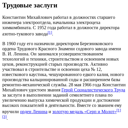
Трудовые заслуги
Константин Михайлович работал в должностях старшего
инженера электроотдела, начальника электроцеха
химкомбината. С
1952 года
работал в должности директора
[1]
азотно-тукового завода
.
В
1960 году
его назначили директором
Березниковского
ордена Трудового Красного Знамени содового завода имени
В. И. Ленина
. Он занимался усовершенствованием
технологий и техники, строительством и освоением новых
цехов, реконструкцией старых производств. Активно
участвовал в строительстве и освоении цеха № 12,
известкового каустика
, чешуированного едкого калия, нового
производства кальцинированной соды и расширением базы
ремонтно-механической службы.
28 мая
1966 года
Константин
Михайлович удостоен звания
Герой Социалистического Труда
за заслуги в выполнении заданий семилетнего плана по
увеличению выпуска химической продукции и достижение
высоких показателей в деятельности. Вместе со званием ему
[1]
вручили
орден Ленина
и
золотую медаль «Серп и Молот»
[3]
.