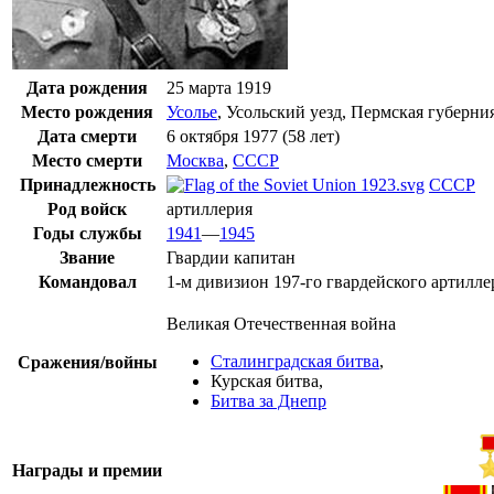
Дата рождения
25 марта
1919
Место рождения
Усолье
,
Усольский уезд
,
Пермская губерни
Дата смерти
6 октября
1977
(58 лет)
Место смерти
Москва
,
СССР
Принадлежность
СССР
Род войск
артиллерия
Годы службы
1941
—
1945
Звание
Гвардии капитан
Командовал
1-м дивизион 197-го гвардейского артилле
Великая Отечественная война
Сталинградская битва
,
Сражения/войны
Курская битва
,
Битва за Днепр
Награды и премии