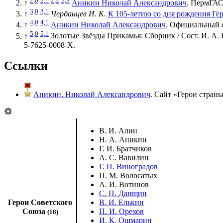
↑
Аникин Николай Александрович
. ПермГА
3,0
3,1
↑
Черданцев И. К.
К 105-летию со дня рождения Г
4,0
4,1
↑
Аникин Николай Александрович
. Официальный 
5,0
5,1
↑
Золотые Звёзды Прикамья: Сборник / Сост. И. А. 
5-7625-0008-Х.
Ссылки
Аникин, Николай Александрович
. Сайт «
Герои стран
В. И. Алин
Н. А. Аникин
Г. И. Братчиков
А. С. Вавилин
Г. П. Виноградов
П. М. Волосатых
А. И. Вотинов
С. П. Данщин
Герои Советского
В. И. Елькин
Союза
П. И. Орехов
(18)
И. К. Ошмарин