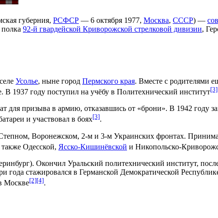
ская губерния
,
РСФСР
—
6 октября
1977
,
Москва
,
СССР
) —
со
о полка
92-й гвардейской Криворожской стрелковой дивизии
,
Гер
селе
Усолье
, ныне город
Пермского края
. Вместе с родителями е
[3]
е. В
1937 году
поступил на учёбу в Политехнический институт
т для призыва в армию, отказавшись от «брони». В
1942 году
за
[3]
батареи и участвовал в боях
.
Степном
,
Воронежском
,
2-м
и
3-м Украинских фронтах
. Принима
а также
Одесской
,
Ясско-Кишинёвской
и
Никопольско-Криворожс
еринбург
). Окончил
Уральский политехнический институт
, пос
ри года стажировался в
Германской Демократической Республик
[2]
[4]
в Москве
.