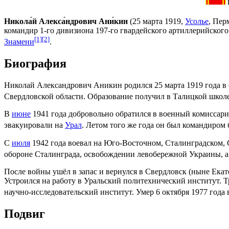
Никола́й Алекса́ндрович Ани́кин
(
25 марта
1919
,
Усолье
,
Перм
командир 1-го дивизиона 197-го гвардейского артиллерийског
[1]
[2]
Знамени
.
Биография
Николай Александрович Аникин родился
25 марта
1919 года
в 
Свердловской области
. Образование получил в Талицкой школ
В
июне
1941 года
добровольно обратился в военный комиссариа
эвакуировали на
Урал
. Летом того же года он был командиром 
С
июля
1942 года воевал на
Юго-Восточном
,
Сталинградском
,
обороне
Сталинграда
, освобождении левобережной Украины, 
После войны ушёл в запас и вернулся в Свердловск (ныне
Екат
Устроился на работу в Уральский политехнический институт. Т
научно-исследовательский институт. Умер
6 октября
1977 года
Подвиг