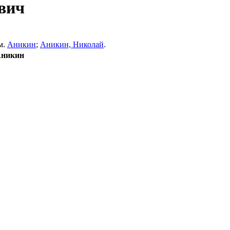
вич
м.
Аникин
;
Аникин, Николай
.
Аникин