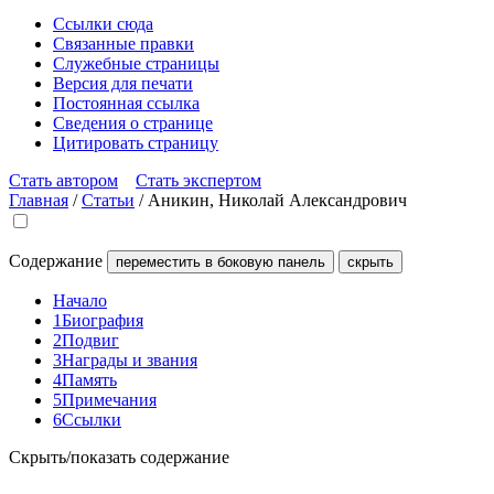
Ссылки сюда
Связанные правки
Служебные страницы
Версия для печати
Постоянная ссылка
Сведения о странице
Цитировать страницу
Стать автором
Стать экспертом
Главная
/
Статьи
/
Аникин, Николай Александрович
Содержание
переместить в боковую панель
скрыть
Начало
1
Биография
2
Подвиг
3
Награды и звания
4
Память
5
Примечания
6
Ссылки
Скрыть/показать содержание