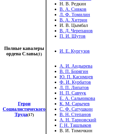
Н. В. Редкин
В. А. Сивков
Л. Ф. Томилин
В. А. Хитрин
И. В. Цымбал
В. Д. Черепанов
П. И. Шутов
Полные кавалеры
И. Е. Кургузов
ордена Славы
(1)
А. И. Андырева
В. П. Борягин
Ю. П. Касимцев
Ф. И. Курбатов
Л. П. Липатов
Н. П. Савчук
Е. А. Сальникова
Герои
К. М. Сарычев
Социалистического
С. Ф. Сатушкин
Труда
В. Н. Степанов
(17)
А. Н. Тарновский
Г. Н. Ташлыков
В. И. Тимочкин