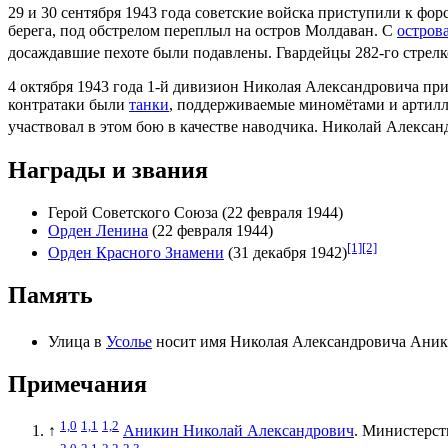
29
и
30 сентября
1943 года
советские войска приступили к фо
берега, под обстрелом переплыл на остров
Молдаван
. С
остров
досаждавшие пехоте были подавлены. Гвардейцы 282-го стрелк
4 октября
1943 года 1-й дивизион Николая Александровича п
контратаки были
танки
, поддерживаемые
миномётами
и
артил
участвовал в этом бою в качестве наводчика. Николай Алекса
Награды и звания
Герой Советского Союза
(
22 февраля
1944
)
Орден Ленина
(22 февраля 1944)
[1]
[2]
Орден Красного Знамени
(
31 декабря
1942
)
Память
Улица в
Усолье
носит имя Николая Александровича Ани
Примечания
1,0
1,1
1,2
↑
Аникин Николай Александрович
. Министерс
2,0
2,1
2,2
2,3