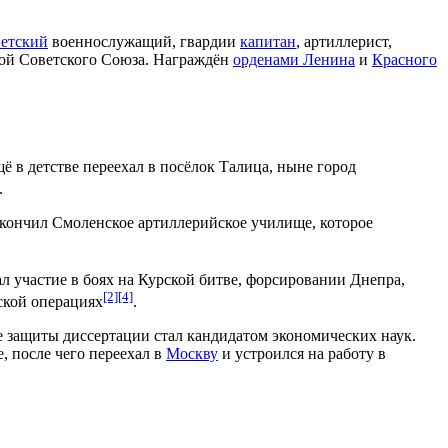
ветский
военнослужащий, гвардии
капитан
, артиллерист,
ой Советского Союза
. Награждён
орденами Ленина
и
Красного
щё в детстве переехал в посёлок
Талица
, ныне город
.
кончил
Смоленское артиллерийское училище
, которое
л участие в боях на
Курской битве
, форсировании
Днепра
,
[2]
[4]
кой операциях
.
ле защиты диссертации стал
кандидатом экономических наук
.
е
, после чего переехал в
Москву
и устроился на работу в