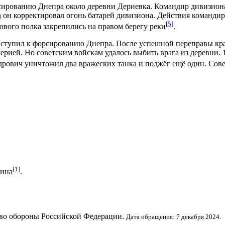
рсированию
Днепра
около деревни Дериевка. Командир дивизио
а
он корректировал огонь батарей дивизиона. Действия командир
[5]
ового полка закрепились на правом берегу реки
.
риступил к форсированию
Днепра
. После успешной переправы кра
лерией
. Но советским войскам удалось выбить врага из деревни.
ндрович уничтожил два вражеских танка и поджёг ещё один. Сов
[1]
кина
.
тво обороны Российской Федерации.
Дата обращения: 7 декабря 2024.