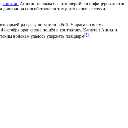
на
капитан
Аникин первым из артиллерийских офицеров достиг
а дивизиона способствовали тому, что огневые точки,
сноармейцы сразу вступили в бой. У врага во время
14 октября
враг снова пошёл в контратаку. Капитан Аникин
[5]
етским войскам удалось удержать плацдарм
.