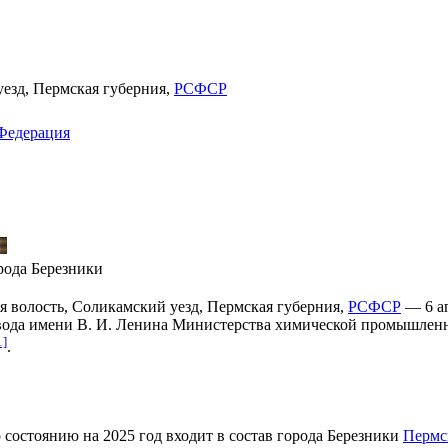
уезд
,
Пермская губерния
,
РСФСР
Федерация
рода Березники
я волость
,
Соликамский уезд
,
Пермская губерния
,
РСФСР
—
6 а
вода имени В. И. Ленина
Министерства химической промышлен
1]
.
о состоянию на
2025 год
входит в состав города
Березники
Пермс