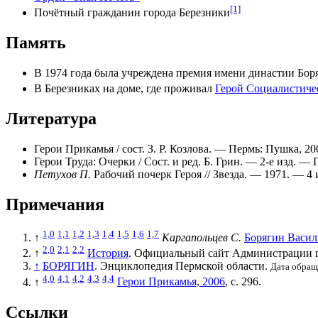
[1]
Почётный гражданин города Березники
Память
В
1974 года
была учреждена премия имени династии Бор
В
Березниках
на доме, где проживал
Герой Социалистиче
Литература
Герои Прикамья / сост. З. Р. Козлова. — Пермь: Пушка, 2
Герои Труда: Очерки / Сост. и ред. Б. Грин. — 2-е изд. —
Петухов П.
Рабочий почерк Героя // Звезда. — 1971. — 4 
Примечания
1,0
1,1
1,2
1,3
1,4
1,5
1,6
1,7
↑
Каргапольцев С.
Борягин Васи
2,0
2,1
2,2
↑
История
. Официальный сайт Администрации 
↑
БОРЯГИН
. Энциклопедия Пермской области.
Дата обращ
4,0
4,1
4,2
4,3
4,4
↑
Герои Прикамья, 2006
, с. 296.
Ссылки