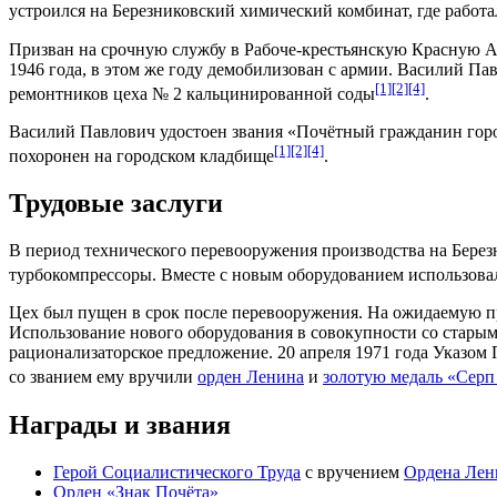
устроился на
Березниковский химический комбинат
, где рабо
Призван на срочную службу в
Рабоче-крестьянскую Красную 
1946 года
, в этом же году демобилизован с армии. Василий Пав
[1]
[2]
[4]
ремонтников цеха № 2 кальцинированной соды
.
Василий Павлович удостоен звания «
Почётный гражданин гор
[1]
[2]
[4]
похоронен на городском кладбище
.
Трудовые заслуги
В период технического перевооружения производства на
Берез
турбокомпрессоры
. Вместе с новым оборудованием использова
Цех был пущен в срок после перевооружения. На ожидаемую пр
Использование нового
оборудования
в совокупности со старым
рационализаторское предложение
.
20 апреля
1971 года
Указом 
со званием ему вручили
орден Ленина
и
золотую медаль «Серп
Награды и звания
Герой Социалистического Труда
с вручением
Ордена Лен
Орден «Знак Почёта»