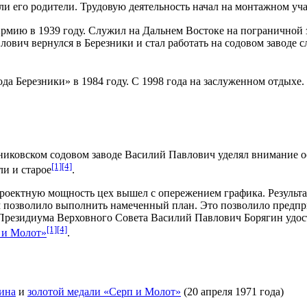
тали его родители. Трудовую деятельность начал на монтажном уч
Армию
в
1939 году
. Служил на
Дальнем Востоке
на пограничной 
лович вернулся в Березники и стал работать на содовом заводе с
ода Березники
» в
1984 году
. С
1998 года
на заслуженном отдыхе.
никовском содовом заводе
Василий Павлович уделял внимание о
[1]
[4]
ли и старое
.
оектную мощность цех вышел с опережением графика. Результат
 позволило выполнить намеченный план. Это позволило предпр
Президиума Верховного Совета Василий Павлович Борягин удос
[1]
[4]
 и Молот»
.
ина
и
золотой медали «Серп и Молот»
(
20 апреля
1971 года
)