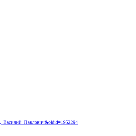
орягин,_Василий_Павлович&oldid=1952294