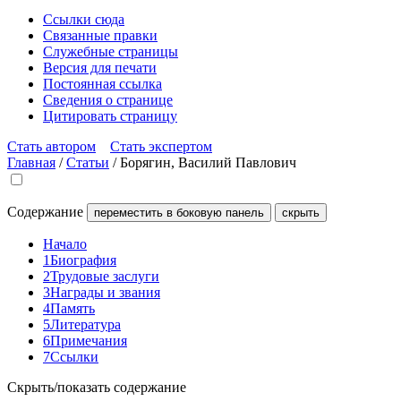
Ссылки сюда
Связанные правки
Служебные страницы
Версия для печати
Постоянная ссылка
Сведения о странице
Цитировать страницу
Стать автором
Стать экспертом
Главная
/
Статьи
/
Борягин, Василий Павлович
Содержание
переместить в боковую панель
скрыть
Начало
1
Биография
2
Трудовые заслуги
3
Награды и звания
4
Память
5
Литература
6
Примечания
7
Ссылки
Скрыть/показать содержание