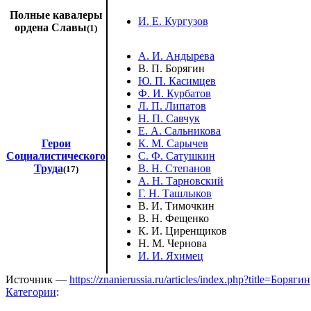
Полные кавалеры
И. Е. Кургузов
ордена Славы
(1)
А. И. Андырева
В. П. Борягин
Ю. П. Касимцев
Ф. И. Курбатов
Л. П. Липатов
Н. П. Савчук
Е. А. Сальникова
Герои
К. М. Сарычев
Социалистического
С. Ф. Сатушкин
Труда
В. Н. Степанов
(17)
А. Н. Тарновский
Г. Н. Ташлыков
В. И. Тимочкин
В. Н. Фещенко
К. И. Циренщиков
Н. М. Чернова
И. И. Яхимец
Источник —
https://znanierussia.ru/articles/index.php?title=Б
Категории
: