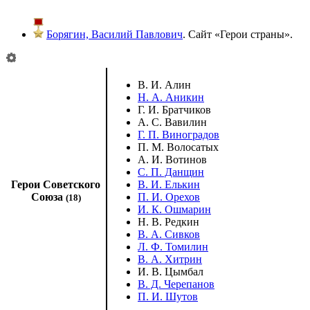
Борягин, Василий Павлович
. Сайт «
Герои страны
».
В. И. Алин
Н. А. Аникин
Г. И. Братчиков
А. С. Вавилин
Г. П. Виноградов
П. М. Волосатых
А. И. Вотинов
С. П. Данщин
Герои Советского
В. И. Елькин
Союза
П. И. Орехов
(18)
И. К. Ошмарин
Н. В. Редкин
В. А. Сивков
Л. Ф. Томилин
В. А. Хитрин
И. В. Цымбал
В. Д. Черепанов
П. И. Шутов