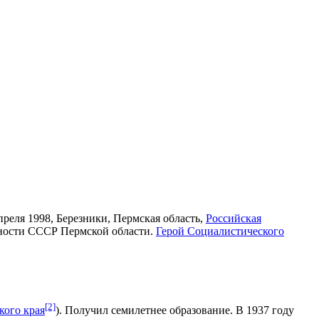
преля
1998
,
Березники
,
Пермская область
,
Российская
ности СССР
Пермской области.
Герой Социалистического
[2]
кого края
). Получил семилетнее образование. В
1937 году