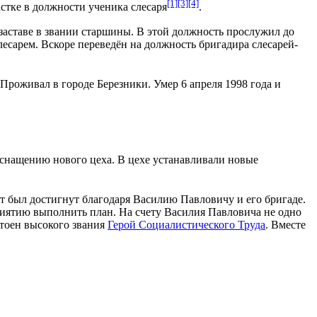
[1]
[3]
[4]
астке в должности ученика слесаря
.
заставе в звании
старшины
. В этой должность прослужил до
лесарем. Вскоре переведён на должность бригадира слесарей-
 Проживал в городе Березники. Умер
6 апреля
1998 года и
снащению нового цеха. В цехе устанавливали новые
 был достигнут благодаря Василию Павловичу и его бригаде.
иятию выполнить план. На счету Василия Павловича не одно
тоен высокого звания
Герой Социалистического Труда
. Вместе