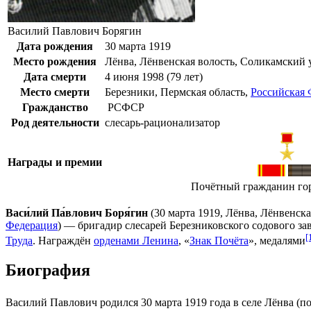
Василий Павлович Борягин
Дата рождения
30 марта
1919
Место рождения
Лёнва
,
Лёнвенская волость
,
Соликамский 
Дата смерти
4 июня
1998
(79 лет)
Место смерти
Березники
,
Пермская область
,
Российская 
Гражданство
РСФСР
Род деятельности
слесарь-рационализатор
Награды и премии
Почётный гражданин го
Васи́лий Па́влович Боря́гин
(
30 марта
1919
,
Лёнва
,
Лёнвенска
Федерация
) — бригадир слесарей
Березниковского содового за
[
Труда
. Награждён
орденами Ленина
, «
Знак Почёта
», медалями
Биография
Василий Павлович родился 30 марта 1919 года в селе Лёнва (п