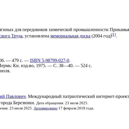
ягиных для передовиков химической промышленности
Прикамь
[1]
ского Труда
, установлена
мемориальная доска
(
2004 год
)
.
006. — 479 с. —
ISBN 5-98799-027-0
.
 Пермь: Кн. изд-во, 1975. — С. 38—40. — 524 с.
июля.
лий Павлович
. Международный патриотический интернет-проект
города Березники.
Дата обращения: 23 июля 2025.
ения: 23 июля 2025.
Архивировано
17 февраля 2018 года.