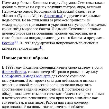
Помимо работы в Большом театре, Людмила Семеняка также
добилась успеха на сценах ведущих театров мира, включая
Парижскую оперу
,
Королевский Шведский балет
, театр
«
Колон
» (
Буэнос-Айрес
,
Аргентина
) и другие театральные
подмостки. Её выступления за рубежом принесли ей
международное признание и укрепили статус одной из самых
ярких звёзд мирового
балета
. Людмила Семеняка не только
демонстрировала высочайший уровень мастерства, но и
способствовала популяризации русского балета за пределами
[1]
России
. В
1997 году
артистка попрощалась со сценой в
[1]
качестве
танцовщицы
.
Новые роли и образы
В
1999 году
Людмила Семеняка начала свою карьеру в роли
балетмейстера
, создав номер «
Из роли в роль
» на музыку
Вольфганга Амадея Моцарта
для своего сольного
выступления. Этот проект стал для неё важным шагом в
освоении новой творческой роли, позволив выразить
собственное видение
хореографии
. В постановке она
объединила элементы классического балета с современными
пластическими решениями, что привлекло внимание как
зрителей, так и критиков. Работа над этим номером
вдохновила её на новые эксперименты в области