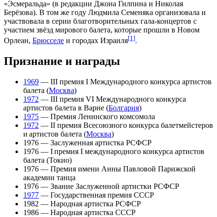
«
Эсмеральда
» (в редакции
Джона Гилпина
и
Николая
Берёзова
). В том же году Людмила Семеняка организовала и
участвовала в серии благотворительных гала-концертов с
участием звёзд мирового балета, которые прошли в
Новом
[1]
Орлеан
,
Брюсселе
и городах
Израиля
.
Признание и награды
1969
— III премия I Международного конкурса артистов
балета (
Москва
)
1972
— III премия VI Международного конкурса
артистов балета в Варне (
Болгария
)
1975
— Премия Ленинского комсомола
1972
— II премия Всесоюзного конкурса балетмейстеров
и артистов балета (
Москва
)
1976
—
Заслуженная артистка РСФСР
1976
— I премия I международного конкурса артистов
балета (
Токио
)
1976
— Премия имени Анны Павловой Парижской
академии танца
1976
— Звание Заслуженной артистки РСФСР
1977
— Государственная премия СССР
1982
—
Народная артистка РСФСР
1986
— Народная артистка СССР