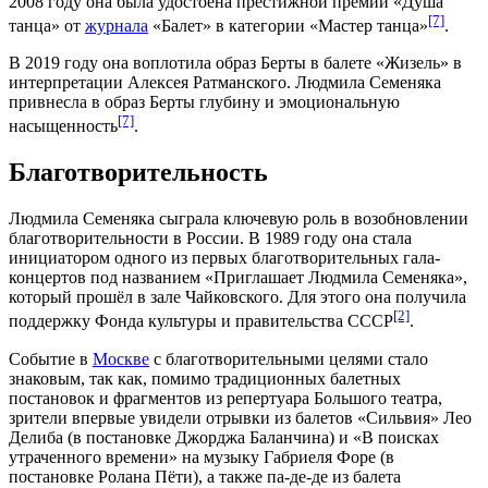
2008 году
она была удостоена престижной премии «
Душа
[7]
танца
» от
журнала
«
Балет
» в категории «Мастер танца»
.
В
2019 году
она воплотила образ Берты в балете «Жизель» в
интерпретации
Алексея Ратманского
. Людмила Семеняка
привнесла в образ Берты глубину и эмоциональную
[7]
насыщенность
.
Благотворительность
Людмила Семеняка сыграла ключевую роль в возобновлении
благотворительности в России. В
1989 году
она стала
инициатором одного из первых благотворительных гала-
концертов под названием «Приглашает Людмила Семеняка»,
который прошёл в зале Чайковского. Для этого она получила
[2]
поддержку Фонда культуры и правительства СССР
.
Событие в
Москве
с благотворительными целями стало
знаковым, так как, помимо традиционных балетных
постановок и фрагментов из репертуара Большого театра,
зрители впервые увидели отрывки из балетов «
Сильвия
»
Лео
Делиба
(в постановке
Джорджа Баланчина
) и «
В поисках
утраченного времени
» на музыку
Габриеля Форе
(в
постановке
Ролана Пёти
), а также
па-де-де
из балета