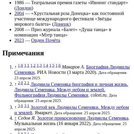
1986
— Театральная премия газеты «Ивнинг стандарт»
(
Лондон
)
2004
— «Хрустальная роза Донецка» как постоянной
участнице международного фестиваля «Звёзды
мирового балета» (
Донецк
)
2008
— Приз журнала «Балет» «Душа танца» в
номинации «Мэтр танца»
2023
—
Орден Почёта
Примечания
1,0
1,1
1,2
1,3
1,4
1,5
1,6
↑
Макаров А.
Биография Людмилы
Семеняки
. РИА Новости (3 марта 2020).
Дата обращения:
23 апреля 2025.
2,0
2,1
↑
Людмила Семеняка биография и личная жизнь.
Людмила Семеняка. Между небом и землей.
Фильмография Людмилы Семеняки
. colori.ru.
Дата
обращения: 25 апреля 2025.
3,0
3,1
↑
Золотой век Людмилы Семеняки. Между небом
и землей
. Ямаркет.
Дата обращения: 25 апреля 2025.
↑
Седов Я.
Золотое прикосновение Людмилы Семеняка
.
Музыкальная жизнь (16 января 2022).
Дата обращения: 25
апреля 2025.
5,0
5,1