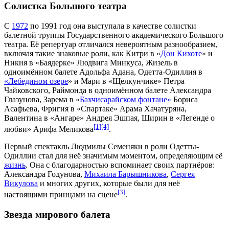
Солистка Большого театра
С
1972
по
1991 год
она выступала в качестве
солистки
балетной труппы
Государственного академического Большого
театра
. Её репертуар отличался невероятным разнообразием,
включая такие знаковые роли, как Китри в «
Дон Кихоте
» и
Никия в «
Баядерке
»
Людвига Минкуса
,
Жизель
в
одноимённом балете
Адольфа Адана
, Одетта-Одиллия в
«Лебедином озере
» и Мари в «Щелкунчике»
Петра
Чайковского
, Раймонда в одноимённом балете
Александра
Глазунова
, Зарема в «
Бахчисарайском фонтане»
Бориса
Асафьева
, Фригия в «
Спартаке
»
Арама Хачатуряна
,
Валентина в «
Ангаре
»
Андрея Эшпая
, Ширин в «
Легенде о
[1]
[4]
любви»
Арифа Меликова
.
Первый спектакль Людмилы Семеняки в роли Одетты-
Одиллии стал для неё значимым моментом, определяющим её
жизнь
. Она с благодарностью вспоминает своих партнёров:
Александра Годунова
,
Михаила Барышникова
,
Сергея
Викулова
и многих других, которые были для неё
[3]
настоящими принцами на сцене
.
Звезда мирового балета