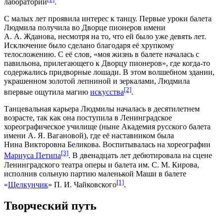
лаборатории
.
С малых лет проявила интерес к танцу. Первые уроки балета
Людмила получила во
Дворце пионеров имени
А. А. Жданова
, несмотря на то, что ей было уже девять лет.
Исключение было сделано благодаря её хрупкому
телосложению. С её слов, «моя жизнь в балете началась с
павильона, прилегающего к Дворцу пионеров», где когда-то
содержались придворные лошади. В этом волшебном здании,
украшенном золотой лепниной и зеркалами, Людмила
[2]
впервые ощутила магию
искусства
.
Танцевальная карьера Людмилы началась в десятилетнем
возрасте, так как она поступила в
Ленинградское
хореографическое училище
(ныне
Академия русского балета
имени А. Я. Вагановой
), где её наставником была
Нина Викторовна Беликова
. Воспитывалась на хореографии
[3]
Мариуса Петипа
. В двенадцать лет дебютировала на сцене
Ленинградского театра оперы и балета им. С. М. Кирова
,
исполнив сольную партию маленькой Маши в балете
[1]
«
Щелкунчик
»
П. И. Чайковского
.
Творческий путь