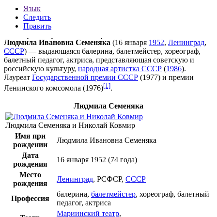
Язык
Следить
Править
Людми́ла Ива́новна Семеня́ка
(
16 января
1952
,
Ленинград
,
СССР
) — выдающаяся балерина, балетмейстер, хореограф,
балетный педагог, актриса, представляющая советскую и
российскую культуру,
народная артистка СССР
(
1986
).
Лауреат
Государственной премии СССР
(
1977
) и
премии
[1]
Ленинского комсомола
(
1976
)
.
Людмила Семеняка
Людмила Семеняка и
Николай Ковмир
Имя при
Людмила Ивановна Семеняка
рождении
Дата
16 января
1952
(74 года)
рождения
Место
Ленинград
,
РСФСР
,
СССР
рождения
балерина
,
балетмейстер
,
хореограф
,
балетный
Профессия
педагог
,
актриса
Мариинский театр
,