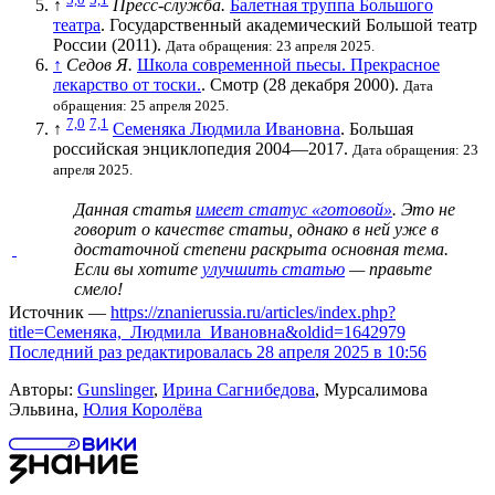
↑
Пресс-служба.
Балетная труппа Большого
театра
. Государственный академический Большой театр
России (2011).
Дата обращения: 23 апреля 2025.
↑
Седов Я.
Школа современной пьесы. Прекрасное
лекарство от тоски.
. Смотр (28 декабря 2000).
Дата
обращения: 25 апреля 2025.
7,0
7,1
↑
Семеняка Людмила Ивановна
. Большая
российская энциклопедия 2004—2017.
Дата обращения: 23
апреля 2025.
Данная статья
имеет статус «готовой»
. Это не
говорит о
качестве статьи
, однако в ней уже в
достаточной степени раскрыта основная тема.
Если вы хотите
улучшить статью
— правьте
смело!
Источник —
https://znanierussia.ru/articles/index.php?
title=Семеняка,_Людмила_Ивановна&oldid=1642979
Последний раз редактировалась 28 апреля 2025 в 10:56
Авторы:
Gunslinger
,
Ирина Сагнибедова
, Мурсалимова
Эльвина,
Юлия Королёва