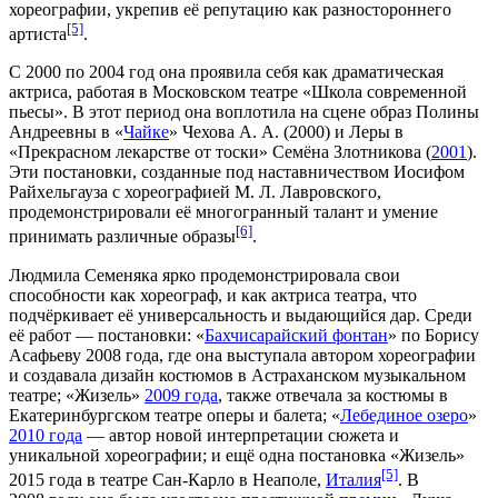
хореографии, укрепив её репутацию как разностороннего
[5]
артиста
.
С
2000
по
2004 год
она проявила себя как драматическая
актриса
, работая в Московском театре «
Школа современной
пьесы
». В этот период она воплотила на сцене образ Полины
Андреевны в «
Чайке
»
Чехова А. А.
(
2000
) и Леры в
«
Прекрасном лекарстве от тоски
»
Семёна Злотникова
(
2001
).
Эти постановки, созданные под наставничеством
Иосифом
Райхельгауза
с хореографией
М. Л. Лавровского
,
продемонстрировали её многогранный талант и умение
[6]
принимать различные образы
.
Людмила Семеняка ярко продемонстрировала свои
способности как хореограф, и как актриса театра, что
подчёркивает её универсальность и выдающийся дар. Среди
её работ — постановки: «
Бахчисарайский фонтан
» по
Борису
Асафьеву
2008 года
, где она выступала автором хореографии
и создавала дизайн костюмов в
Астраханском музыкальном
театре
; «Жизель»
2009 года
, также отвечала за костюмы в
Екатеринбургском театре оперы и балета
; «
Лебединое озеро
»
2010 года
— автор новой интерпретации сюжета и
уникальной хореографии; и ещё одна постановка «Жизель»
[5]
2015 года
в театре Сан-Карло в
Неаполе
,
Италия
. В