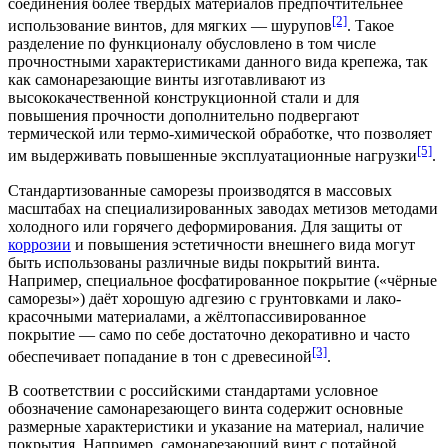
соединения более твёрдых материалов предпочтительнее
[2]
использование винтов, для мягких — шурупов
. Такое
разделение по функционалу обусловлено в том числе
прочностными характеристиками данного вида крепежа, так
как самонарезающие винты изготавливают из
высококачественной конструкционной стали и для
повышения прочности дополнительно подвергают
термической или термо-химической обработке, что позволяет
[5]
им выдерживать повышенные эксплуатационные нагрузки
.
Стандартизованные саморезы производятся в массовых
масштабах на специализированных заводах
метизов
методами
холодного или горячего деформирования. Для защиты от
коррозии
и повышения эстетичности внешнего вида могут
быть использованы различные виды покрытий винта.
Например, специальное фосфатированное покрытие («чёрные
саморезы») даёт хорошую
адгезию
с грунтовками и лако-
красочными материалами, а жёлтопассивированное
покрытие — само по себе достаточно декоративно и часто
[3]
обеспечивает попадание в тон с древесиной
.
В соответствии с российскими стандартами условное
обозначение самонарезающего винта содержит основные
размерные характеристики и указание на материал, наличие
покрытия. Например, самонарезающий винт с потайной