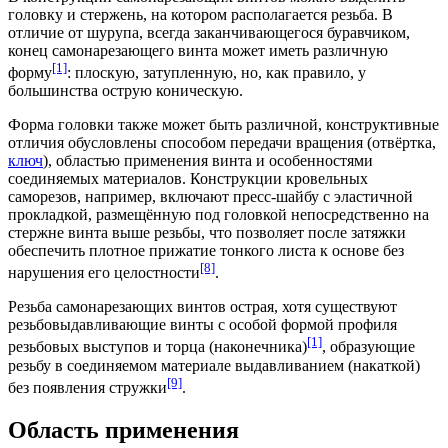
головку и стержень, на котором располагается резьба. В
отличие от шурупа, всегда заканчивающегося буравчиком,
конец самонарезающего винта может иметь различную
[1]
форму
: плоскую, затупленную, но, как правило, у
большинства острую коническую.
Форма головки также может быть различной, конструктивные
отличия обусловлены способом передачи вращения (
отвёртка
,
ключ
), областью применения винта и особенностями
соединяемых материалов. Конструкции кровельных
саморезов, например, включают пресс-шайбу с эластичной
прокладкой, размещённую под головкой непосредственно на
стержне винта выше резьбы, что позволяет после затяжки
обеспечить плотное прижатие тонкого листа к основе без
[8]
нарушения его целостности
.
Резьба самонарезающих винтов острая, хотя существуют
резьбовыдавливающие винты с особой формой профиля
[1]
резьбовых выступов и торца (наконечника)
, образующие
резьбу в соединяемом материале выдавливанием (накаткой)
[9]
без появления стружки
.
Область применения