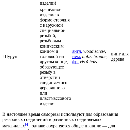
изделий
крепёжное
изделие в
форме стержня
с наружной
специальной
резьбой,
резьбовым
коническим
концом и
англ.
wood screw
,
винт для
Шуруп
головкой на
нем.
holzschraube
,
дерева
другом конце,
фр.
vis à bois
образующее
резьбу в
отверстии
соединяемого
деревянного
или
пластмассового
изделия
В настоящее время саморезы используют для образования
резьбовых соединений в различных соединяемых
[4]
материалах
, однако сохраняется общее правило — для