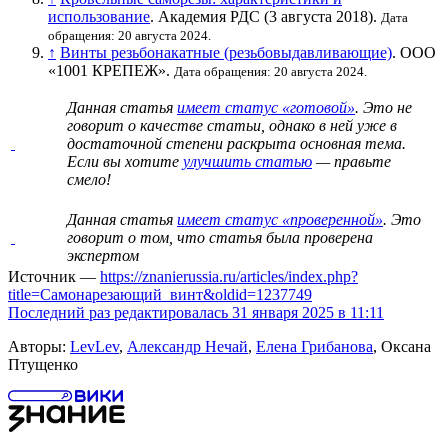
использование
. Академия РДС (3 августа 2018).
Дата
обращения: 20 августа 2024.
↑
Винты резьбонакатные (резьбовыдавливающие)
. ООО
«1001 КРЕПЕЖ».
Дата обращения: 20 августа 2024.
Данная статья
имеет статус «готовой»
. Это не
говорит о
качестве статьи
, однако в ней уже в
достаточной степени раскрыта основная тема.
Если вы хотите
улучшить статью
— правьте
смело!
Данная статья
имеет статус «проверенной»
. Это
говорит о том, что статья была проверена
экспертом
Источник —
https://znanierussia.ru/articles/index.php?
title=Самонарезающий_винт&oldid=1237749
Последний раз редактировалась 31 января 2025 в 11:11
Авторы:
LevLev
,
Александр Нечай
,
Елена Грибанова
, Оксана
Птущенко