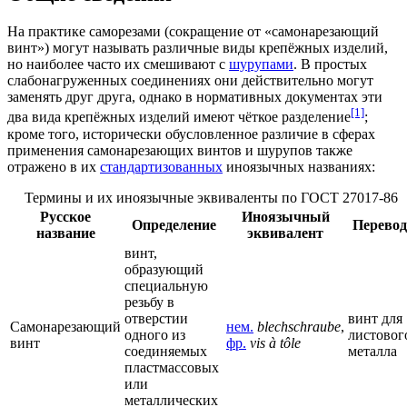
На практике саморезами (сокращение от «самонарезающий
винт») могут называть различные виды крепёжных изделий,
но наиболее часто их смешивают с
шурупами
. В простых
слабонагруженных соединениях они действительно могут
заменять друг друга, однако в нормативных документах эти
[1]
два вида крепёжных изделий имеют чёткое разделение
;
кроме того, исторически обусловленное различие в сферах
применения самонарезающих винтов и шурупов также
отражено в их
стандартизованных
иноязычных названиях:
Термины и их иноязычные эквиваленты по ГОСТ 27017-86
Русское
Иноязычный
Определение
Перевод
название
эквивалент
винт,
образующий
специальную
резьбу в
отверстии
винт для
Самонарезающий
нем.
blechschraube
,
одного из
листовог
винт
фр.
vis à tôle
соединяемых
металла
пластмассовых
или
металлических