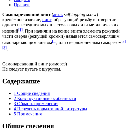
Править
Самонареза́ющий винт
(
англ.
self-tapping screw
) —
крепёжное изделие,
винт
, образующий
резьбу
в отверстии
одного из соединяемых пластмассовых или металлических
[1]
изделий
. При наличии на конце винта элемента режущей
части сверла (режущей кромки) называется самосверлящим
[1]
[2]
самонарезающим винтом
, или сверлоконечным саморезом
[3]
.
Самонарезающий винт (саморез)
Не следует путать с
шурупом
.
Содержание
1
Общие сведения
2
Конструктивные особенности
3
Область применения
4
Перечень нормативной литературы
5
Примечания
Общие сведения