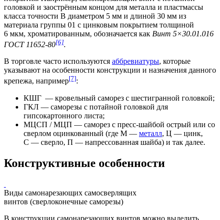
головкой и заострённым концом для металла и пластмассы
класса точности В диаметром 5 мм и длиной 30 мм из
материала группы 01 с цинковым покрытием толщиной
6 мкм, хроматированным, обозначается как
Винт 5×30.01.016
[6]
ГОСТ 11652-80
.
В торговле часто используются
аббревиатуры
, которые
указывают на особенности конструкции и назначения данного
[7]
крепежа, например
:
КШГ
— кровельный саморез с шестигранной головкой;
ГКЛ — саморезы с потайной головкой для
гипсокартонного
листа;
МЦСП / МЦП — саморез с пресс-шайбой острый или со
сверлом оцинкованный (где М —
металл
, Ц —
цинк
,
С —
сверло
, П — напрессованная
шайба
) и так далее.
Конструктивные особенности
Виды самонарезающих самосверлящих
винтов (сверлоконечные саморезы)
В конструкции самонарезающих винтов можно выделить