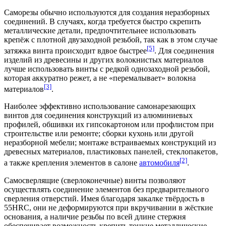
Саморезы обычно используются для создания неразборных
соединений. В случаях, когда требуется быстро скрепить
металлические детали, предпочтительнее использовать
крепёж с плотной двузаходной резьбой, так как в этом случае
[5]
затяжка винта происходит вдвое быстрее
. Для соединения
изделий из древесины и других волокнистых материалов
лучше использовать винты с редкой однозаходной резьбой,
которая аккуратно режет, а не «перемалывает» волокна
[3]
материалов
.
Наиболее эффективно использование самонарезающих
винтов для соединения конструкций из алюминиевых
профилей, обшивки их гипсокартоном или профлистом при
строительстве или ремонте; сборки кухонь или другой
неразборной мебели; монтаже встраиваемых конструкций из
древесных материалов, пластиковых панелей, стеклопакетов,
[2]
а также крепления элементов в салоне
автомобиля
.
Самосверлящие (сверлоконечные) винты позволяют
осуществлять соединение элементов без предварительного
сверления отверстий. Имея благодаря
закалке
твёрдость в
55HRC, они не деформируются при вкручивании в жёсткие
основания, а наличие резьбы по всей длине стержня
обеспечивает возможность крепить тонкие металлические