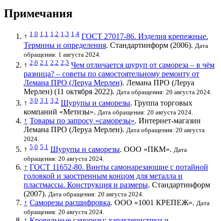
Примечания
1,0
1,1
1,2
1,3
1,4
↑
ГОСТ 27017-86. Изделия крепежные.
Термины и определения
. Стандартинформ (2006).
Дата
обращения: 1 августа 2024.
2,0
2,1
2,2
2,3
↑
Чем отличается шуруп от самореза – в чём
разница? – советы по самостоятельному ремонту от
Лемана ПРО (Леруа Мерлен)
. Лемана ПРО (Леруа
Мерлен) (11 октября 2022).
Дата обращения: 20 августа 2024.
3,0
3,1
3,2
↑
Шурупы и саморезы
. Группа торговых
компаний «Метизы».
Дата обращения: 20 августа 2024.
↑
Товары по запросу «саморезы»
. Интернет-магазин
Лемана ПРО (Леруа Мерлен).
Дата обращения: 20 августа
2024.
5,0
5,1
↑
Шурупы и саморезы
. ООО «ПКМ».
Дата
обращения: 20 августа 2024.
↑
ГОСТ 11652-80. Винты самонарезающие с потайной
головкой и заостренным концом для металла и
пластмассы. Конструкция и размеры
. Стандартинформ
(2007).
Дата обращения: 20 августа 2024.
↑
Саморезы расшифровка
. ООО «1001 КРЕПЕЖ».
Дата
обращения: 20 августа 2024.
↑
Кровельные саморезы: характеристики и