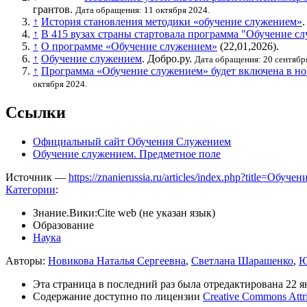
грантов.
Дата обращения: 11 октября 2024.
↑
История становления методики «обучение служением»
.
↑
В 415 вузах страны стартовала программа "Обучение с
↑
О программе «Обучение служением»
(22,01,2026).
↑
Обучение служением
. Добро.ру.
Дата обращения: 20 сентябр
↑
Программа «Обучение служением» будет включена в н
октября 2024.
Ссылки
Официальный сайт Обучения Служением
Обучение служением. Предметное поле
Источник —
https://znanierussia.ru/articles/index.php?title=Об
Категории
:
Знание.Вики:Cite web (не указан язык)
Образование
Наука
Авторы:
Новикова Наталья Сергеевна
,
Светлана Шарашенко
,
Ю
Эта страница в последний раз была отредактирована 22 ян
Содержание доступно по лицензии
Creative Commons Attr