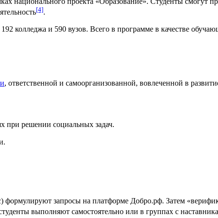
амках национального проекта «Образование».
Студенты
смогут пр
[4]
ятельность
.
 192 колледжа и 590 вузов. Всего в программе в качестве обуча
жи
, ответственной и самоорганизованной, вовлеченной в развит
х при решении социальных задач.
и.
с
) формулируют запросы на платформе
Добро.рф
. Затем «верифи
 студенты выполняют самостоятельно или в группах с наставник