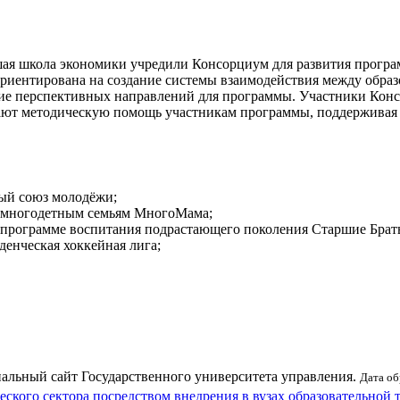
ая школа экономики
учредили Консорциум для развития програ
ориентирована на создание системы взаимодействия между обр
ние перспективных направлений для программы. Участники Кон
гают методическую помощь участникам программы, поддерживая 
ый союз молодёжи;
 многодетным семьям МногоМама;
 программе воспитания подрастающего поколения Старшие Брат
денческая хоккейная лига
;
альный сайт Государственного университета управления.
Дата об
ского сектора посредством внедрения в вузах образовательной