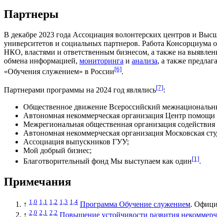
Партнеры
В декабре
2023 года
Ассоциация волонтерских центров
и
Высш
университетов и социальных партнеров. Работа Консорциума 
НКО, властями и ответственным бизнесом, а также на выявле
обмена информацией,
мониторинга
и
анализа
, а также предла
[6]
«Обучения служением» в России
.
[7]
Партнерами программы на
2024 год
являлись
:
Общественное движение Всероссийский межнациональн
Автономная некоммерческая организация Центр помощи
Межрегиональная общественная организация содействия
Автономная некоммерческая организация
Московская сту
Ассоциация выпускников ГУУ;
Мой добрый бизнес;
[1]
Благотворительный фонд
Мы выступаем как один
.
Примечания
1,0
1,1
1,2
1,3
1,4
↑
Программа Обучение служением
. Офици
2,0
2,1
2,2
↑
Повышение устойчивости развития некоммерче