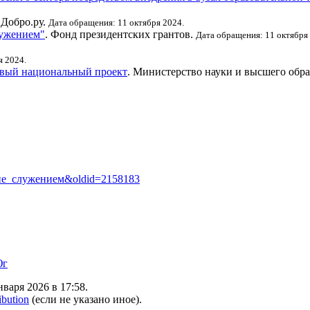
 Добро.ру.
Дата обращения: 11 октября 2024.
лужением"
. Фонд президентских грантов.
Дата обращения: 11 октября
я 2024.
овый национальный проект
. Министерство науки и высшего обра
учение_служением&oldid=2158183
г
варя 2026 в 17:58.
ibution
(если не указано иное).