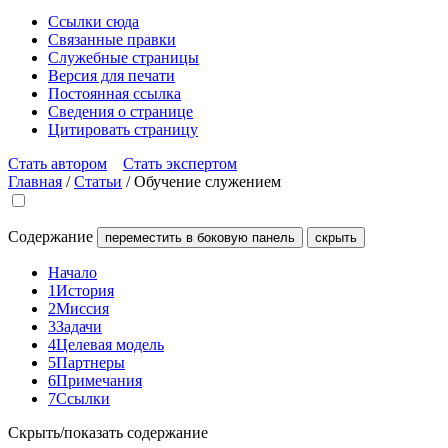
Ссылки сюда
Связанные правки
Служебные страницы
Версия для печати
Постоянная ссылка
Сведения о странице
Цитировать страницу
Стать автором
Стать экспертом
Главная
/
Статьи
/
Обучение служением
Содержание
переместить в боковую панель
скрыть
Начало
1
История
2
Миссия
3
Задачи
4
Целевая модель
5
Партнеры
6
Примечания
7
Ссылки
Скрыть/показать содержание