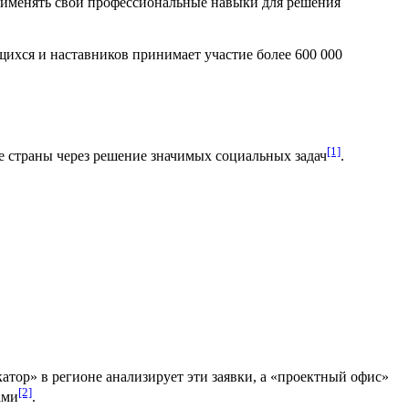
именять свои профессиональные навыки для решения
ющихся и наставников принимает участие более 600 000
[1]
ие страны через решение значимых социальных задач
.
катор» в регионе анализирует эти заявки, а «проектный офис»
[2]
ами
.