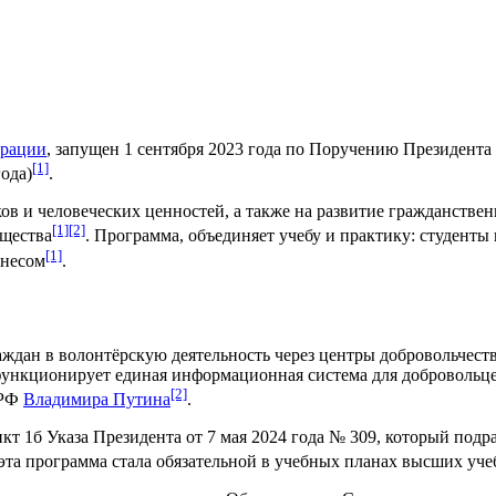
ерации
, запущен
1 сентября
2023 года
по Поручению
Президента
[1]
года)
.
в и человеческих ценностей, а также на развитие
гражданствен
[1]
[2]
бщества
. Программа, объединяет учебу и практику: студент
[1]
знесом
.
ждан в волонтёрскую деятельность через
центры добровольчест
ункционирует единая информационная система для добровольце
[2]
 РФ
Владимира Путина
.
кт 1б Указа Президента от
7 мая
2024 года
№ 309, который подра
 эта программа стала обязательной в учебных планах
высших уче