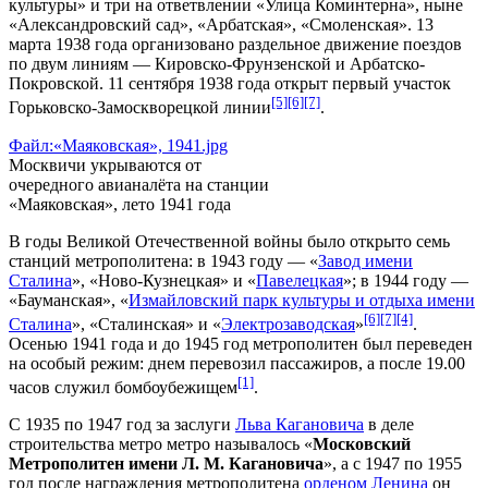
культуры
» и три на ответвлении «Улица Коминтерна», ныне
«
Александровский сад
», «
Арбатская
», «
Смоленская
».
13
марта
1938 года
организовано раздельное движение поездов
по двум линиям — Кировско-Фрунзенской и Арбатско-
Покровской.
11 сентября
1938 года
открыт первый участок
[5]
[6]
[7]
Горьковско-Замоскворецкой линии
.
Файл:«Маяковская», 1941.jpg
Москвичи укрываются от
очередного авианалёта на станции
«
Маяковская
»
, лето 1941 года
В годы
Великой Отечественной войны
было открыто семь
станций метрополитена: в 1943 году — «
Завод имени
Сталина
», «
Ново-Кузнецкая
» и «
Павелецкая
»; в 1944 году —
«
Бауманская
», «
Измайловский парк культуры и отдыха имени
[6]
[7]
[4]
Сталина
», «
Сталинская
» и «
Электрозаводская
»
.
Осенью 1941 года и до 1945 год метрополитен был переведен
на особый режим: днем перевозил пассажиров, а после 19.00
[1]
часов служил
бомбоубежищем
.
С 1935 по 1947 год за заслуги
Льва Кагановича
в деле
строительства метро метро называлось «
Московский
Метрополитен имени Л. М. Кагановича
», а с 1947 по 1955
год после награждения метрополитена
орденом Ленина
он