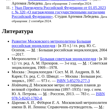
Артемия Лебедева.
Дата обращения: 2 сентября 2024.
↑
Указ Президента Российской Федерации от 01.05.2023
г. № 320 «О награждении государственными наградами
Российской Федерации»
. Студия Артемия Лебедева.
Дата
обращения: 2 сентября 2024.
Литература
Развитие Московского метрополитена
Большая
российская энциклопедия
:
[в 35 т.]
/ гл. ред.
Ю. С.
Осипов
. —
М.
: Большая российская энциклопедия, 2004
—2017.
Метрополитен //
Большая советская энциклопедия
:
[в 30
т.]
/ гл. ред.
А. М. Прохоров
. — 3-е изд. —
М.
: Советская
энциклопедия, 1969—1978.
Москва : Энциклопедия / Сост. М. И. Андреев, В. М.
Карев; Гл. ред. С. О. Шмидт. — Москва : Большая рос.
энцикл., 1997. — 973 с. —
ISBN 5-85270-277-3
Нойтатц Д.
Московское метро: от первых планов до
великой стройки сталинизма (1897–1935) / пер. с нем.
Ю. А. Петрова. —
М.
: Росспэн, 2013. — 783 с. —
ISBN
978-5-8243-1782-4
.
Царенко А. П., Фёдоров Е. А.
Московский метрополитен
имени В. И. Ленина: Справочник-путеводитель. —
М.
: