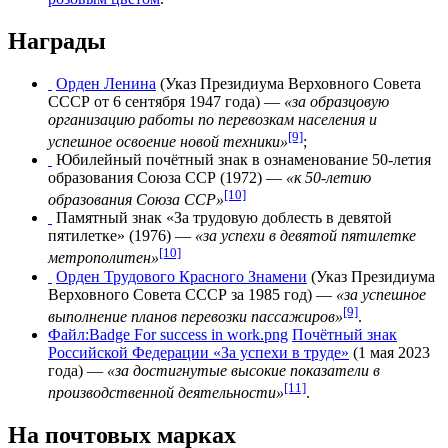
Награды
Орден Ленина
(
Указ Президиума Верховного Совета
СССР
от
6 сентября
1947 года
) —
«за образцовую
организацию работы по перевозкам населения и
[9]
успешное освоение новой техники»
;
Юбилейный почётный знак в ознаменование 50-летия
образования Союза ССР
(1972) —
«к 50-летию
[10]
образования Союза ССР»
Памятный знак «За трудовую доблесть в девятой
пятилетке»
(1976) —
«за успехи в девятой пятилетке
[10]
метрополитен»
Орден Трудового Красного Знамени
(
Указ Президиума
Верховного Совета СССР
за
1985 год
) —
«за успешное
[9]
выполнение планов перевозки пассажиров»
.
Файл:Badge For success in work.png
Почётный знак
Российской Федерации «За успехи в труде»
(1 мая 2023
года) —
«за достигнутые высокие показатели в
[11]
производственной деятельности»
.
На почтовых марках