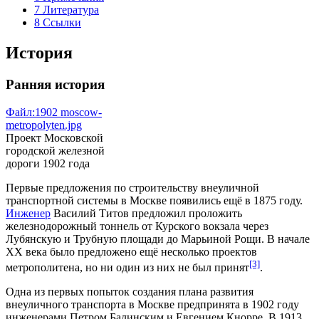
7
Литература
8
Ссылки
История
Ранняя история
Файл:1902 moscow-
metropolyten.jpg
Проект Московской
городской железной
дороги 1902 года
Первые предложения по строительству внеуличной
транспортной системы в Москве появились ещё в
1875 году
.
Инженер
Василий Титов
предложил проложить
железнодорожный тоннель
от
Курского вокзала
через
Лубянскую
и
Трубную
площади до
Марьиной Рощи
. В начале
ХХ века
было предложено ещё несколько проектов
[3]
метрополитена, но ни один из них не был принят
.
Одна из первых попыток создания плана развития
внеуличного транспорта в Москве предпринята в
1902 году
инженерами
Петром Балинским
и
Евгением Кнорре
. В
1913