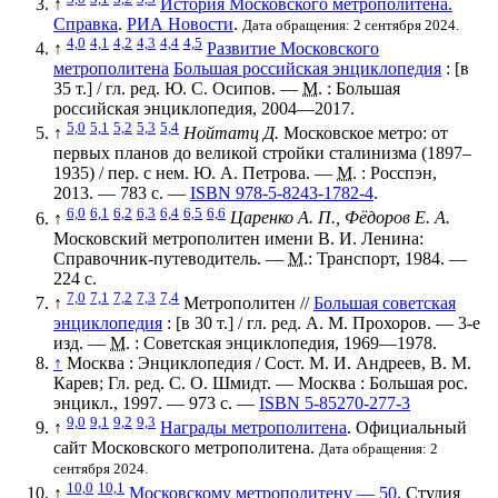
↑
История Московского метрополитена.
Справка
.
РИА Новости
.
Дата обращения: 2 сентября 2024.
4,0
4,1
4,2
4,3
4,4
4,5
↑
Развитие Московского
метрополитена
Большая российская энциклопедия
:
[в
35 т.]
/ гл. ред.
Ю. С. Осипов
. —
М.
: Большая
российская энциклопедия, 2004—2017.
5,0
5,1
5,2
5,3
5,4
↑
Нойтатц Д.
Московское метро: от
первых планов до великой стройки сталинизма (1897–
1935) / пер. с нем. Ю. А. Петрова. —
М.
: Росспэн,
2013. — 783 с. —
ISBN 978-5-8243-1782-4
.
6,0
6,1
6,2
6,3
6,4
6,5
6,6
↑
Царенко А. П., Фёдоров Е. А.
Московский метрополитен имени В. И. Ленина:
Справочник-путеводитель. —
М.
:
Транспорт
, 1984. —
224 с.
7,0
7,1
7,2
7,3
7,4
↑
Метрополитен //
Большая советская
энциклопедия
:
[в 30 т.]
/ гл. ред.
А. М. Прохоров
. — 3-е
изд. —
М.
: Советская энциклопедия, 1969—1978.
↑
Москва : Энциклопедия / Сост. М. И. Андреев, В. М.
Карев; Гл. ред. С. О. Шмидт. — Москва : Большая рос.
энцикл., 1997. — 973 с. —
ISBN 5-85270-277-3
9,0
9,1
9,2
9,3
↑
Награды метрополитена
. Официальный
сайт Московского метрополитена.
Дата обращения: 2
сентября 2024.
10,0
10,1
↑
Московскому метрополитену — 50
. Студия