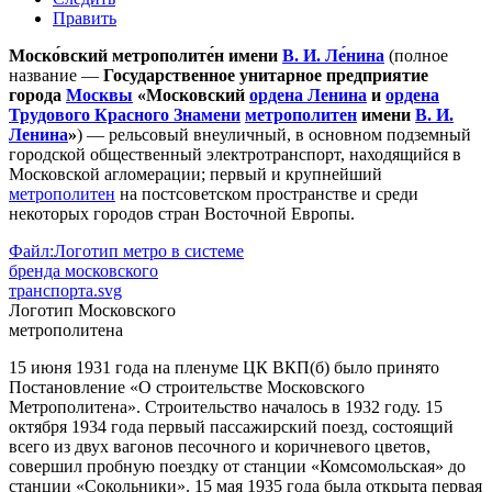
Править
Моско́вский метрополите́н имени
В. И. Ле́нина
(полное
название —
Государственное унитарное предприятие
города
Москвы
«Московский
ордена Ленина
и
ордена
Трудового Красного Знамени
метрополитен
имени
В. И.
Ленина
»
) —
рельсовый
внеуличный, в основном подземный
городской общественный
электротранспорт
, находящийся в
Московской агломерации
; первый и крупнейший
метрополитен
на
постсоветском пространстве
и среди
некоторых городов стран
Восточной Европы
.
Файл:Логотип метро в системе
бренда московского
транспорта.svg
Логотип Московского
метрополитена
15 июня
1931 года
на пленуме
ЦК ВКП(б)
было принято
Постановление «О строительстве Московского
Метрополитена». Строительство началось в
1932 году
.
15
октября
1934 года
первый
пассажирский поезд
, состоящий
всего из двух вагонов песочного и коричневого цветов,
совершил пробную поездку от станции «
Комсомольская
» до
станции «
Сокольники
».
15 мая
1935 года
была открыта первая