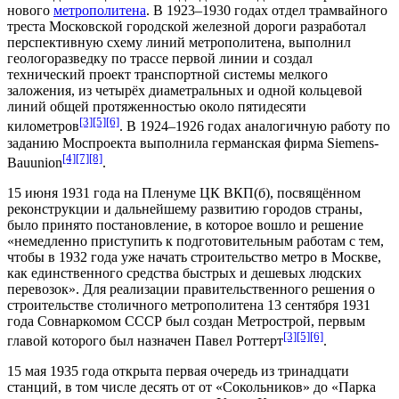
нового
метрополитена
. В 1923–1930 годах отдел трамвайного
треста Московской городской железной дороги разработал
перспективную схему линий метрополитена, выполнил
геологоразведку по трассе первой линии и создал
технический проект транспортной системы мелкого
заложения, из четырёх диаметральных и одной кольцевой
линий общей протяженностью около пятидесяти
[3]
[5]
[6]
километров
. В 1924–1926 годах аналогичную работу по
заданию
Моспроекта
выполнила германская фирма
Siemens-
[4]
[7]
[8]
Bauunion
.
15 июня
1931 года
на
Пленуме
ЦК ВКП(б)
, посвящённом
реконструкции и дальнейшему развитию городов страны,
было принято постановление, в которое вошло и решение
«немедленно приступить к подготовительным работам с тем,
чтобы в 1932 года уже начать строительство метро в Москве,
как единственного средства быстрых и дешевых людских
перевозок». Для реализации правительственного решения о
строительстве столичного метрополитена
13 сентября
1931
года
Совнаркомом СССР
был создан
Метрострой
, первым
[3]
[5]
[6]
главой которого был назначен
Павел Роттерт
.
15 мая
1935 года
открыта первая очередь из тринадцати
станций, в том числе десять от от «
Сокольников
» до «
Парка