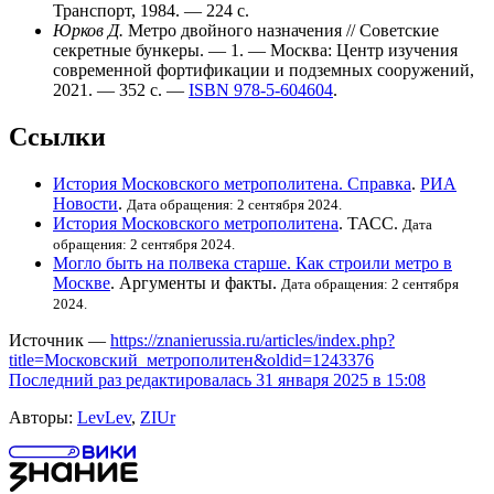
Транспорт
, 1984. — 224 с.
Юрков Д.
Метро двойного назначения
// Советские
секретные бункеры
. — 1. — Москва: Центр изучения
современной фортификации и подземных сооружений,
2021. — 352 с. —
ISBN 978-5-604604
.
Ссылки
История Московского метрополитена. Справка
.
РИА
Новости
.
Дата обращения: 2 сентября 2024.
История Московского метрополитена
.
ТАСС
.
Дата
обращения: 2 сентября 2024.
Могло быть на полвека старше. Как строили метро в
Москве
.
Аргументы и факты
.
Дата обращения: 2 сентября
2024.
Источник —
https://znanierussia.ru/articles/index.php?
title=Московский_метрополитен&oldid=1243376
Последний раз редактировалась 31 января 2025 в 15:08
Авторы:
LevLev
,
ZIUr