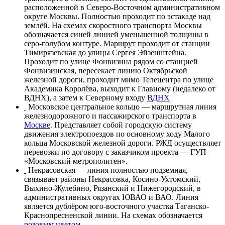
расположенной в
Северо-Восточном административном
округе
Москвы. Полностью проходит по эстакаде над
землёй. На схемах скоростного транспорта Москвы
обозначается синей линией уменьшенной толщины в
серо-голубом контуре. Маршрут проходит от станции
Тимирязевская
до
улицы Сергея Эйзенштейна
.
Проходит по
улице Фонвизина
рядом со станцией
Фонвизинская
, пересекает линию
Октябрьской
железной дороги
, проходит мимо
Телецентра
по
улице
Академика Королёва
, выходит к Главному (недалеко от
ВДНХ
), а затем к Северному входу
ВДНХ
Московское центральное кольцо
— маршрутная линия
железнодорожного
и
пассажирского транспорта
в
Москве
. Представляет собой
городскую систему
движения
электропоездов
по основному ходу
Малого
кольца Московской железной дороги
.
РЖД
осуществляет
перевозки по договору с заказчиком проекта —
ГУП
«Московский метрополитен
».
Некрасовская
— линия полностью подземная,
связывает районы
Некрасовка
,
Косино-Ухтомский
,
Выхино-Жулебино
,
Рязанский
и
Нижегородский
, в
административных округах
ЮВАО
и
ВАО
. Линия
является дублёром юго-восточного участка
Таганско-
Краснопресненской линии
. На схемах обозначается
розовым цветом
.