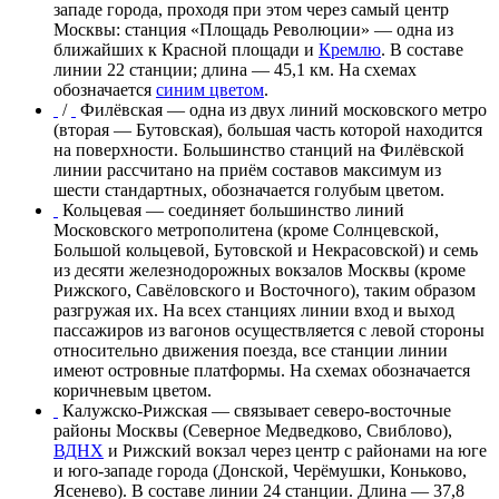
западе города, проходя при этом через самый центр
Москвы: станция «
Площадь Революции
» — одна из
ближайших к
Красной площади
и
Кремлю
. В составе
линии 22 станции; длина — 45,1 км. На схемах
обозначается
синим цветом
.
/
Филёвская
— одна из двух линий московского метро
(вторая —
Бутовская
), большая часть которой находится
на поверхности. Большинство станций на Филёвской
линии рассчитано на приём составов максимум из
шести стандартных, обозначается
голубым цветом
.
Кольцевая
— соединяет большинство линий
Московского метрополитена (кроме
Солнцевской
,
Большой кольцевой,
Бутовской
и
Некрасовской
) и семь
из десяти
железнодорожных вокзалов Москвы
(кроме
Рижского
,
Савёловского
и
Восточного
), таким образом
разгружая их. На всех станциях линии вход и выход
пассажиров из вагонов осуществляется с левой стороны
относительно движения поезда, все станции линии
имеют
островные платформы
. На схемах обозначается
коричневым цветом
.
Калужско-Рижская
— связывает
северо-восточные
районы
Москвы (
Северное Медведково
,
Свиблово
),
ВДНХ
и
Рижский вокзал
через центр с районами на
юге
и
юго-западе города
(
Донской
,
Черёмушки
,
Коньково
,
Ясенево
). В составе линии 24 станции. Длина — 37,8