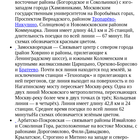
восточные районы
(
Богородское
и
Сокольники
) с
юго-
западом города
(
Хамовниками
,
Московским
государственным университетом
на
Воробьёвых горах
,
Проспектом Вернадского
, районом
Тропарёво-
Никулино
,
Солнцевом
) и
Новомосковским
районом
Коммунарка
. Линия имеет длину 44,1 км и 26 станций,
длительность поездки по всей линии — 67 минут. На
схемах обозначается
красным цветом
.
Замоскворецкая
— Связывает центр с
севером города
(район
Ховрино
и районы, прилегающие к
Ленинградскому шоссе
), и
южными
Коломенским
и
крупными жилмассивами
Царицыно
,
Орехово-Борисово
и
Братеево
. Почти вся линия находится под землёй, за
исключением станции «
Технопарк
» и прилегающих к
ней
перегонов
, где линия выходит на поверхность и по
Нагатинскому мосту
пересекает
Москву-реку
. Одна из
двух линий Московского метрополитена, пересекающих
Москву-реку более чем в двух точках (в трёх;
Кольцевая
линия
— в четырёх). Линия имеет длину 42,8 км и 24
станции. Среднее время поездки по всей линии 62
минутыНа схемах обозначается
зелёным цветом
.
Арбатско-Покровская
— связывает районы
Измайлово
и
Соколиная Гора
, расположенные на востоке Москвы, с
районами
Дорогомилово
,
Фили-Давыдково
,
Крылатское
,
Строгино
и
Митино
на западе и северо-