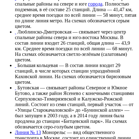
спальные районы на
севере
и
юге
города
. Полностью
подземная, в её составе 25 станций. Длина — 41,47 км,
среднее время поездки по всей линии — 58 минут, пятая
по длине линия метро. На схемах обозначается
серым
цветом
.
Люблинско-Дмитровская
— связывает через центр
спальные районы севера и юго-востока Москвы. В
состав линии входит 26 станций, общая длина — 43,9
км. Среднее время поездки по всей линии — 68 минут.
На схемах обозначается светло-зелёным (
салатовым
)
цветом.
Большая кольцевая
— В состав линии входит 29
станций, в числе которых станции упразднённой
Каховской линии
. На схемах обозначается
бирюзовым
цветом
.
Бутовская
— связывает районы
Северное
и
Южное
Бутово
, а также район
Ясенево
с конечными станциями
Серпуховско-Тимирязевской
и
Калужско-Рижской
линий. Состоит из семи станций, первый участок — от
«
Улицы Старокачаловской
» до «
Бунинской аллеи
» —
был запущен в 2003 году, а в 2014 году линия была
продлена до станции «
Битцевский парк
». На схемах
обозначается
серо-голубым
цветом.
Линия № 13
Монорельс
— вид
общественного
транспорта в Москве
, состоит из единственной линии,