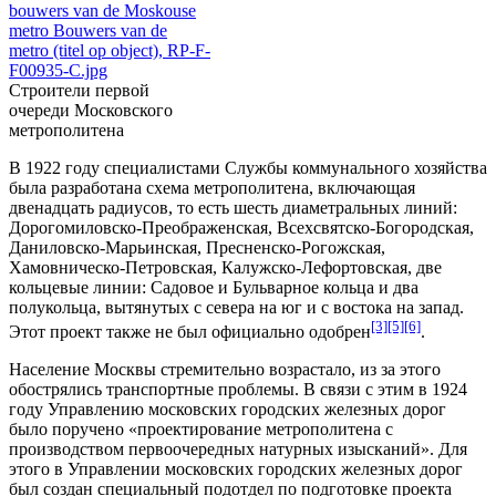
bouwers van de Moskouse
metro Bouwers van de
metro (titel op object), RP-F-
F00935-C.jpg
Строители первой
очереди Московского
метрополитена
В 1922 году специалистами Службы коммунального хозяйства
была разработана схема метрополитена, включающая
двенадцать радиусов, то есть шесть диаметральных линий:
Дорогомиловско-Преображенская, Всехсвятско-Богородская,
Даниловско-Марьинская, Пресненско-Рогожская,
Хамовническо-Петровская, Калужско-Лефортовская, две
кольцевые линии: Садовое и Бульварное кольца и два
полукольца, вытянутых с севера на юг и с востока на запад.
[3]
[5]
[6]
Этот проект также не был официально одобрен
.
Население Москвы стремительно возрастало, из за этого
обострялись транспортные проблемы. В связи с этим в
1924
году
Управлению московских городских железных дорог
было поручено «проектирование метрополитена с
производством первоочередных натурных изысканий». Для
этого в Управлении московских городских железных дорог
был создан специальный подотдел по подготовке проекта