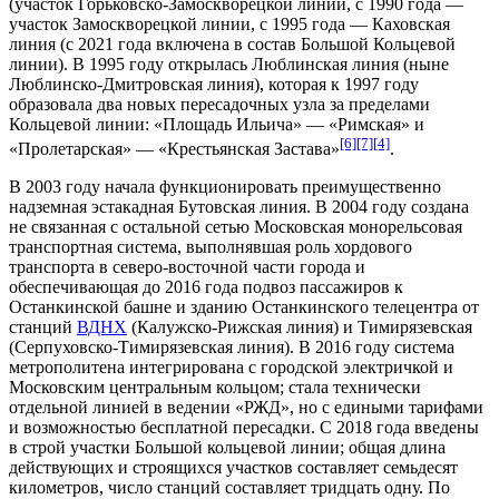
(участок
Горьковско-Замоскворецкой линии
, с 1990 года —
участок
Замоскворецкой линии
, с 1995 года —
Каховская
линия
(с 2021 года включена в состав
Большой Кольцевой
линии
). В 1995 году открылась
Люблинская линия
(ныне
Люблинско-Дмитровская линия
), которая к 1997 году
образовала два новых пересадочных узла за пределами
Кольцевой линии
: «
Площадь Ильича
» — «
Римская
» и
[6]
[7]
[4]
«
Пролетарская
» — «
Крестьянская Застава
»
.
В 2003 году начала функционировать преимущественно
надземная эстакадная
Бутовская линия
. В 2004 году создана
не связанная с остальной сетью
Московская монорельсовая
транспортная система
, выполнявшая роль хордового
транспорта в северо-восточной части города и
обеспечивающая до 2016 года подвоз пассажиров к
Останкинской башне
и зданию
Останкинского телецентра
от
станций
ВДНХ
(
Калужско-Рижская линия
) и
Тимирязевская
(
Серпуховско-Тимирязевская линия
). В 2016 году система
метрополитена интегрирована с городской электричкой и
Московским центральным кольцом
; стала технически
отдельной линией в ведении «
РЖД
», но с едиными
тарифами
и возможностью бесплатной пересадки. С 2018 года введены
в строй участки
Большой кольцевой линии
; общая длина
действующих и строящихся участков составляет семьдесят
километров, число станций составляет тридцать одну. По