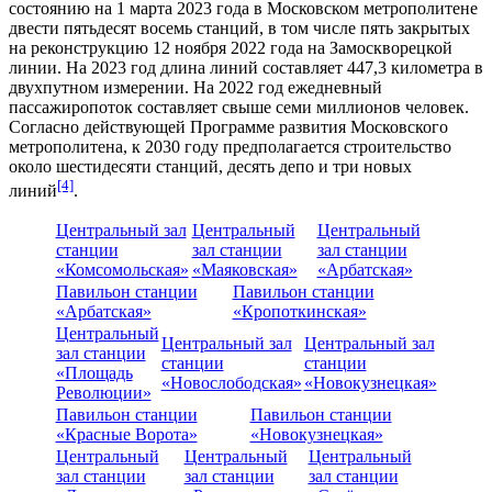
состоянию на
1 марта
2023 года
в Московском метрополитене
двести пятьдесят восемь станций, в том числе пять закрытых
на реконструкцию
12 ноября
2022 года
на
Замоскворецкой
линии
. На 2023 год длина линий составляет 447,3 километра в
двухпутном измерении. На
2022 год
ежедневный
пассажиропоток составляет свыше семи миллионов человек.
Согласно действующей Программе развития Московского
метрополитена, к
2030 году
предполагается строительство
около шестидесяти станций, десять депо и три новых
[4]
линий
.
Центральный зал
Центральный
Центральный
станции
зал станции
зал станции
«Комсомольская»
«Маяковская»
«Арбатская»
Павильон станции
Павильон станции
«Арбатская»
«Кропоткинская»
Центральный
Центральный зал
Центральный зал
зал станции
станции
станции
«Площадь
«Новослободская»
«Новокузнецкая»
Революции»
Павильон станции
Павильон станции
«Красные Ворота»
«Новокузнецкая»
Центральный
Центральный
Центральный
зал станции
зал станции
зал станции