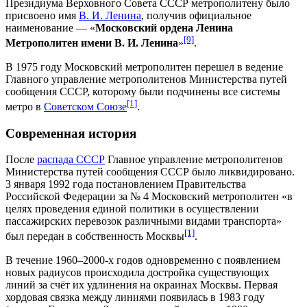
Президиума Верховного Совета СССР
метрополитену было
присвоено имя
В. И. Ленина
, получив официальное
наименование — «
Московский ордена Ленина
[9]
Метрополитен имени В. И. Ленина
»
.
В 1975 году Московский метрополитен перешел в ведение
Главного управление метрополитенов Министерства путей
сообщения СССР, которому были подчинены все системы
[1]
метро в
Советском Союзе
.
Современная история
После
распада СССР
Главное управление метрополитенов
Министерства путей сообщения СССР
было ликвидировано.
3 января
1992 года
постановлением
Правительства
Российской Федерации
за № 4 Московский метрополитен «в
целях проведения единой политики в осуществлении
пассажирских перевозок различными видами транспорта»
[1]
был передан в собственность Москвы
.
В течение 1960–2000-х годов одновременно с появлением
новых радиусов происходила достройка существующих
линий за счёт их удлинения на окраинах Москвы. Первая
хордовая связка между линиями появилась в 1983 году