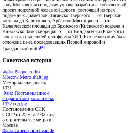
году
Московская городская управа
разработала собственный
проект подземной железной дороги, состоящей из трёх
подземных диаметров: Таганско-Тверского — от
Тверской
заставы
до
Калитников
, Арбатско-Мясницкого — от
Каланчёвской площади
до
Брянского (Киевского) вокзала
и
Виндавско-Замоскворецкого — от
Виндавского (Рижского)
вокзала
до нынешней
платформы ЗИЛ
. Его реализация была
отложена из-за последовавших
Первой мировой
и
[4]
Гражданской войн
.
Советская история
Файл:Plaque to first
Moscow Metro shaft.jpg
Мемориальная доска,
1931
Файл:Постановление о
создании метрополитена.
1932 год.jpg
Постановление
СНК
СССР
от 25 мая 1932 года
о строительстве метро в
Москве
Файл:Groepsportret van de