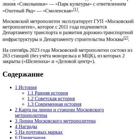
линия «
Сокольники
» — «
Парк культуры
» с ответвлением
[1]
«
Охотный Ряд
» — «
Смоленская
»
.
Московский метрополитен эксплуатирует
ГУП
«
Московский
метрополитен
», которое с 2011 года подчиняется
Департаменту транспорта и развития дорожно-транспортной
[2]
инфраструктуры
и
Департаменту строительства Москвы
.
На сентябрь
2023 года
Московский метрополитен состоял из
263 станций (без учёта
монорельса
и
МЦК
), из которых 2
закрыты («
Шелепиха
» и «
Деловой центр
»).
Содержание
1
История
1.1
Ранняя история
1.2
Советская история
1.3
Современная история
2
Карта на линии и станции Московского
метрополитена
3
Линии Московского метрополитена
4
Награды
5
На почтовых марках
6
Примечания