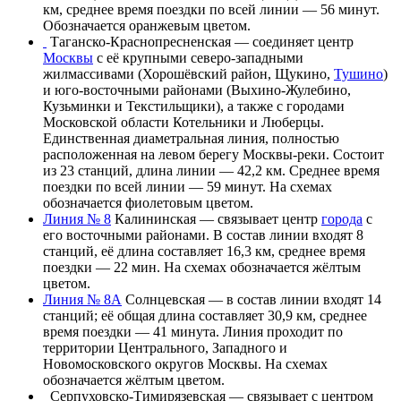
км, среднее время поездки по всей линии — 56 минут.
Обозначается
оранжевым цветом
.
Таганско-Краснопресненская
— соединяет
центр
Москвы
с её крупными
северо-западными
жилмассивами (
Хорошёвский район
,
Щукино
,
Тушино
)
и
юго-восточными районами
(
Выхино-Жулебино
,
Кузьминки
и
Текстильщики
), а также с городами
Московской области
Котельники
и
Люберцы
.
Единственная диаметральная линия, полностью
расположенная на левом берегу
Москвы-реки
. Состоит
из 23 станций, длина линии — 42,2 км. Среднее время
поездки по всей линии — 59 минут. На схемах
обозначается
фиолетовым цветом
.
Линия № 8
Калининская
— связывает
центр
города
с
его
восточными районами
. В состав линии входят 8
станций, её длина составляет 16,3 км, среднее время
поездки — 22 мин. На схемах обозначается
жёлтым
цветом
.
Линия № 8А
Солнцевская
— в состав линии входят 14
станций; её общая длина составляет 30,9 км, среднее
время поездки — 41 минута. Линия проходит по
территории
Центрального
,
Западного
и
Новомосковского
округов Москвы. На схемах
обозначается
жёлтым цветом
.
Серпуховско-Тимирязевская
— связывает с
центром