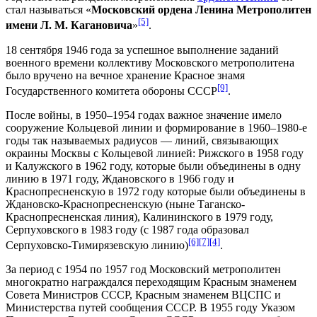
стал называться «
Московский ордена Ленина Метрополитен
[5]
имени Л. М. Кагановича
»
.
18 сентября
1946 года
за успешное выполнение заданий
военного времени коллективу Московского метрополитена
было вручено на вечное хранение
Красное знамя
[9]
Государственного комитета обороны СССР
.
После войны, в 1950–1954 годах важное значение имело
сооружение
Кольцевой линии
и формирование в 1960–1980-е
годы так называемых
радиусов
— линий, связывающих
окраины Москвы с Кольцевой линией:
Рижского
в 1958 году
и
Калужского
в 1962 году, которые были объединены в одну
линию в 1971 году,
Ждановского
в 1966 году и
Краснопресненскую
в 1972 году которые были объединены в
Ждановско-Краснопресненскую
(ныне
Таганско-
Краснопресненская линия
),
Калининского
в 1979 году,
Серпуховского
в 1983 году (с 1987 года образовал
[6]
[7]
[4]
Серпуховско-Тимирязевскую линию
)
.
За период с 1954 по 1957 год Московский метрополитен
многократно награждался переходящим Красным знаменем
Совета Министров СССР
, Красным знаменем
ВЦСПС
и
Министерства путей сообщения СССР
. В
1955 году
Указом