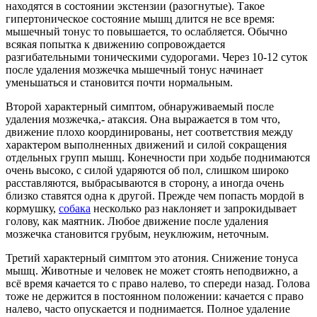
находятся в состоянии экстензии (разогнутые). Такое
гипертоническое состояние мышц длится не все время:
мышечный тонус то повышается, то ослабляется. Обычно
всякая попытка к движению сопровождается
разгибательными тоническими судорогами. Через 10-12 суток
после удаления мозжечка мышечный тонус начинает
уменьшаться и становится почти нормальным.
Второй характерный симптом, обнаруживаемый после
удаления мозжечка,-
атаксия
. Она выражается в том что,
движение плохо координированы, нет соответствия между
характером выполненных движений и силой сокращения
отдельных групп мышц. Конечности при
ходьбе
поднимаются
очень высоко, с силой ударяются об пол, слишком широко
расставляются, выбрасываются в сторону, а иногда очень
близко ставятся одна к другой. Прежде чем попасть мордой в
кормушку,
собака
несколько раз наклоняет и запрокидывает
голову, как маятник. Любое движение после удаления
мозжечка становится грубым, неуклюжим, неточным.
Третий характерный симптом это
атония
. Снижение тонуса
мышц. Животные и человек не может стоять неподвижно, а
всё время качается то с право налево, то спереди назад. Голова
тоже не держится в постоянном положении: качается с право
налево, часто опускается и поднимается. Полное удаление