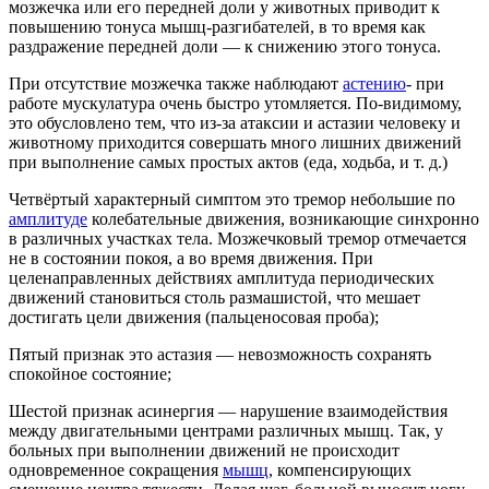
мозжечка или его передней доли у животных приводит к
повышению тонуса мышц-разгибателей, в то время как
раздражение передней доли — к снижению этого тонуса.
При отсутствие мозжечка также наблюдают
астению
- при
работе мускулатура очень быстро утомляется. По-видимому,
это обусловлено тем, что из-за атаксии и астазии человеку и
животному приходится совершать много лишних движений
при выполнение самых простых актов (еда, ходьба, и т. д.)
Четвёртый характерный симптом это
тремор
небольшие по
амплитуде
колебательные движения, возникающие синхронно
в различных участках тела. Мозжечковый тремор отмечается
не в состоянии покоя, а во время движения. При
целенаправленных действиях амплитуда периодических
движений становиться столь размашистой, что мешает
достигать цели движения (пальценосовая проба);
Пятый признак это
астазия
— невозможность сохранять
спокойное состояние;
Шестой признак
асинергия
— нарушение взаимодействия
между двигательными центрами различных мышц. Так, у
больных при выполнении движений не происходит
одновременное сокращения
мышц
, компенсирующих