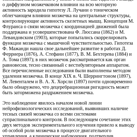
о диффузном мозжечковом влиянии на всю моторную
активность зародила гипотезу Л. Лучани о
тоническом
облегчающем влиянии мозжечка на центральные структуры,
контролирующие активность скелетных мышц. Концепция М.
Флуранса о связи мозжечка с координацией движений была
поддержана и усовершенствована Ф. Люссана (1862) и М.
Левандовским (1903), которые попытались скоррелировать
функции мозжечка с мышечной чувствительностью. Гипотеза
Ф. Мажанди нашла свое дальнейшее развитие в работах Д.
Ферриера (1876), А. Стефани (1877),
В. М. Бехтерева
(1884) и
А. Тома (1897); в них мозжечок рассматривается как орган
равновесия, тесно связанный с
вестибуляторным аппаратом
.
Все перечисленные исследования были выполнены методом
удаления мозжечка. В конце XIX в.
Ч. Шеррингтоном
(1897),
М. Левенталем и В. А. Х. Хорсли (1897) почти одновременно
было обнаружено, что
децеребрационная ригидность
может
быть заторможена раздражением мозжечка.
Это наблюдение явилось началом новой линии
нейрофизиологических исследований, выявивших наличие
тесных связей мозжечка со всеми системами
супраспинального контроля. В последующем сочетание этих
двух методов экспериментального изучения привело к выводу
об особой роли мозжечка в процессе двигательного
управления, а клинические наблюдения, подтвердив