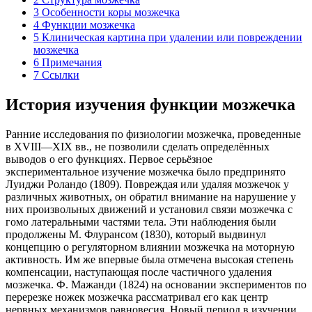
3
Особенности коры мозжечка
4
Функции мозжечка
5
Клиническая картина при удалении или повреждении
мозжечка
6
Примечания
7
Ссылки
История изучения функции мозжечка
Ранние исследования по физиологии мозжечка, проведенные
в XVIII—XIX вв., не позволили сделать определённых
выводов о его функциях. Первое серьёзное
экспериментальное изучение мозжечка было предпринято
Луиджи Роландо
(1809). Повреждая или удаляя мозжечок у
различных животных, он обратил внимание на нарушение у
них произвольных движений и установил связи мозжечка с
гомо латеральными частями тела. Эти наблюдения были
продолжены
М. Флурансом
(1830), который выдвинул
концепцию о регуляторном влиянии мозжечка на моторную
активность. Им же впервые была отмечена высокая степень
компенсации, наступающая после частичного удаления
мозжечка.
Ф. Мажанди
(1824) на основании экспериментов по
перерезке ножек мозжечка рассматривал его как центр
нервных механизмов равновесия. Новый период в изучении