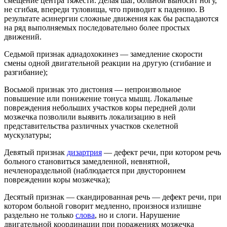
смещение центра тяжести. Делая шаг, больной выносит ногу,
не сгибая, впереди туловища, что приводит к падению. В
результате асинергии сложные движения как бы распадаются
на ряд выполняемых последовательно более простых
движений.
Седьмой признак
адиадохокинез
— замедление скорости
смены одной двигательной реакции на другую (сгибание и
разгибание);
Восьмой признак это
дистония
— непроизвольное
повышение или понижение тонуса мышц. Локальные
повреждения небольших участков коры передней доли
мозжечка позволили выявить локализацию в ней
представительства различных участков скелетной
мускулатуры;
Девятый признак
дизартрия
—
дефект речи
, при котором речь
больного становиться замедленной, невнятной,
нечленораздельной (наблюдается при двустороннем
повреждении коры мозжечка);
Десятый признак —
скандированная речь
— дефект речи, при
котором больной говорит медленно, произнося излишне
раздельно не только
слова
, но и
слоги
. Нарушение
двигательной координации при поражениях мозжечка