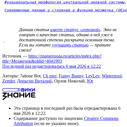
Функциональная морфология центральной нервной системы
,
Современные данные о строении и функции мозжечка (Обзо
Данная статья
имеет статус «готовой»
. Это не
говорит о
качестве статьи
, однако в ней уже в
достаточной степени раскрыта основная тема.
Если вы хотите
улучшить статью
— правьте
смело!
Источник —
https://znanierussia.ru/articles/index.php?
title=Мозжечок&oldid=4041993
Последний раз редактировалась 6 мая 2026 в 12:22
Авторы: 7attone Bot,
Ch user
,
Funny Bunny
,
LevLev
,
Winterpool
,
Zemler
,
Деньгин Виталий
, Орлов Николай,
Юг
Эта страница в последний раз была отредактирована 6
мая 2026 в 12:22.
Содержание доступно по лицензии
Creative Commons
Attribution
(если не указано иное).