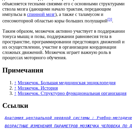
объясняется тесными связями его с основными структурами
ствола мозга (дающими начало трактам, передающим
импульсы в
спинной мозг
), а также с
таламусом
и
[3]
сенсомоторной областью
коры больших полушарий
.
Таким образом, мозжечок активно участвует в поддержании
тонуса мышц и позы, поддержании равновесия тела в
пространстве, программировании предстоящих движений и
их осуществлении, участие в организации координации
сложных движений. Мозжечок играет важную роль в
процессах моторного обучения.
Примечания
↑
Мозжечок. Большая медицинская энциклопедия
↑
Мозжечок. История
↑
Мозжечок. Структурно функциональная организация
Ссылки
Анатомия центральной нервной системы : Учебно-методиче
ВОЗРАСТНЫЕ ИЗМЕНЕНИЯ ПАРАМЕТРОВ МОЗЖЕЧКА ЧЕЛОВЕКА ПО Д