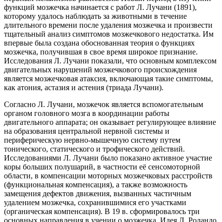
функций мозжечка начинается с работ
Л. Лучани
(1891),
которому удалось наблюдать за животными в течение
длительного времени после удаления мозжечка и произвести
тщательный анализ симптомов мозжечкового недостатка. Им
впервые была создана обоснованная теория о функциях
мозжечка, получившая в свое время широкое признание.
Исследования Л. Лучани показали, что основным комплексом
двигательных нарушений мозжечкового происхождения
является мозжечковая атаксия, включающая такие симптомы,
как атония, астазия и астения (триада Лучани).
Согласно Л. Лучани, мозжечок является вспомогательным
органом головного мозга в координации работы
двигательного аппарата; он оказывает регулирующее влияние
на образования центральной нервной системы и
периферическую нервно-мышечную систему путем
тонического, статического и трофического действий.
Исследованиями Л. Лучани было показано активное участие
коры больших полушарий
, в частности её сенсомоторной
области, в компенсации моторных мозжечковых расстройств
(функциональная компенсация), а также возможность
замещения дефектов движения, вызванных частичным
удалением мозжечка, сохранившимися его участками
(органическая компенсация). В 19 в. сформировалось три
основных направления в учении о мозжечка. Идея Л. Роландо