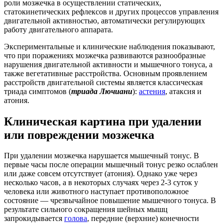
роли мозжечка в осуществлении статических,
статокинетических рефлексов
и других процессов управления
двигательной активностью, автоматически регулирующих
работу двигательного аппарата.
Экспериментальные и клинические наблюдения показывают,
что при поражениях мозжечка развиваются разнообразные
нарушения двигательной активности и мышечного
тонуса
, а
также
вегетативные расстройства
. Основным проявлением
расстройств двигательной системы является классическая
триада симптомов (
триада Лючиани
):
астения
,
атаксия
и
атония
.
Клиническая картина при удалении
или повреждении мозжечка
При удалении мозжечка нарушается мышечный
тонус
. В
первые часы после
операции
мышечный тонус резко ослаблен
или даже совсем отсутствует (
атония
). Однако уже через
несколько часов, а в некоторых случаях через 2-3
суток
у
человека или животного наступает противоположное
состояние — чрезвычайное повышение мышечного тонуса. В
результате сильного сокращения шейных мышц
запрокидывается
голова
, передние (верхние) конечности