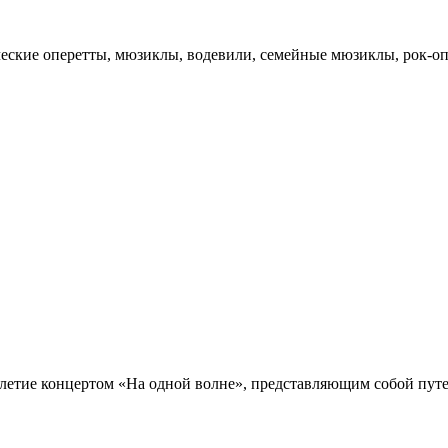
ические оперетты, мюзиклы,
водевили
, семейные мюзиклы, рок-о
илетие концертом «На одной волне», представляющим собой пут