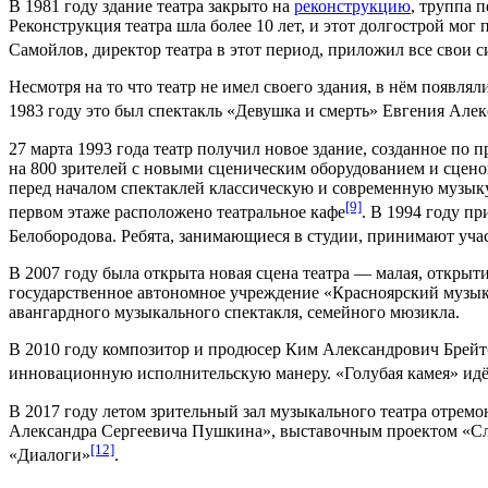
В
1981 году
здание театра закрыто на
реконструкцию
, труппа 
Реконструкция театра шла более 10 лет, и этот долгострой мог
Самойлов, директор театра в этот период, приложил все свои с
Несмотря на то что театр не имел своего здания, в нём появля
1983 году это был спектакль «Девушка и смерть»
Евгения Алек
27 марта
1993 года
театр получил новое здание, созданное по 
на 800 зрителей с новыми сценическим оборудованием и сцено
перед началом спектаклей классическую и современную музыку
[9]
первом этаже расположено театральное кафе
. В
1994 году
при
Белобородова
. Ребята, занимающиеся в студии, принимают учас
В
2007 году
была открыта новая сцена театра — малая, открыт
государственное автономное учреждение «Красноярский музык
авангардного музыкального спектакля, семейного мюзикла.
В
2010 году
композитор
и
продюсер
Ким Александрович Брейт
инновационную исполнительскую манеру. «Голубая камея» идёт 
В
2017 году
летом зрительный зал музыкального театра отремон
Александра Сергеевича Пушкина», выставочным проектом «Сл
[12]
«Диалоги»
.