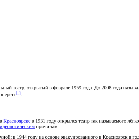
ный театр, открытый в феврале
1959 года
. До
2008 года
называл
[1]
оперетт
.
 в
Красноярске
в
1931 году
открылся театр так называемого лёгк
идеологическим
причинам.
ачной: в
1944 году
на основе
эвакуированного
в Красноярск в г