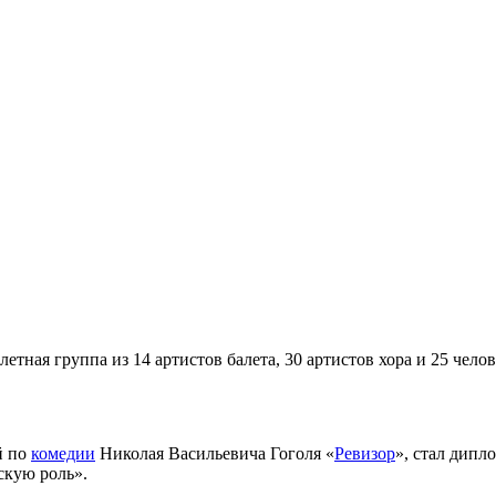
летная группа из 14 артистов балета, 30 артистов хора и 25 челов
й по
комедии
Николая Васильевича Гоголя
«
Ревизор
», стал
дипл
скую роль».