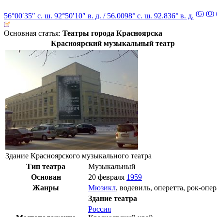
(G)
(O)
56°00′35″ с. ш.
92°50′10″ в. д.
/
56.0098° с. ш. 92.836° в. д.
Основная статья:
Театры города Красноярска
Красноярский музыкальный театр
Здание Красноярского музыкального театра
Тип театра
Музыкальный
Основан
20 февраля
1959
Жанры
Мюзикл
,
водевиль
,
оперетта
,
рок-опер
Здание театра
Россия