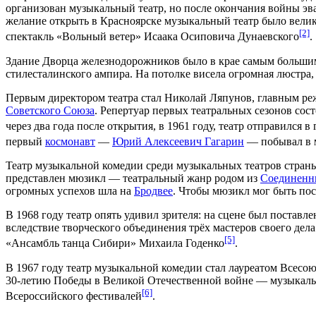
организован музыкальный театр, но после окончания войны эва
желание открыть в Красноярске музыкальный театр было вели
[2]
спектакль «Вольный ветер»
Исаака Осиповича Дунаевского
.
Здание Дворца железнодорожников было в крае самым большим,
стиле
сталинского ампира
. На потолке висела огромная люстра
Первым директором театра стал Николай Ляпунов, главным реж
Советского Союза
. Репертуар первых театральных сезонов сос
через два года после открытия, в
1961 году
, театр отправился 
первый
космонавт
—
Юрий Алексеевич Гагарин
— побывал в м
Театр музыкальной комедии среди музыкальных театров страны
представлен мюзикл — театральный жанр родом из
Соединенн
огромных успехов шла на
Бродвее
. Чтобы мюзикл мог быть пост
В
1968 году
театр опять удивил зрителя: на сцене был поставл
вследствие творческого объединения трёх мастеров своего дела
[5]
«Ансамбль танца Сибири»
Михаила Годенко
.
В
1967 году
театр музыкальной комедии стал лауреатом Всесо
30-летию Победы в
Великой Отечественной войне
— музыкальн
[6]
Всероссийского фестивалей
.