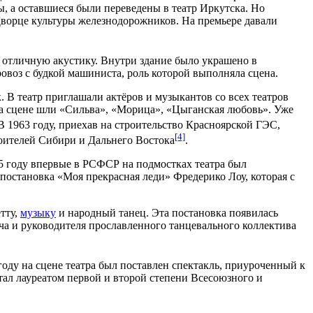
ы, а оставшиеся были переведены в театр
Иркутска
. Но
Дворце культуры железнодорожников. На премьере давали
ел отличную
акустику
. Внутри здание было украшено в
ровоз с будкой машиниста, роль которой выполняла сцена.
В театр приглашали актёров и музыкантов со всех театров
а сцене шли «Сильва», «Морица», «Цыганская любовь». Уже
 В
1963 году
, приехав на строительство
Красноярской ГЭС
,
[4]
оителей Сибири и Дальнего Востока
.
5 году
впервые в
РСФСР
на подмостках театра был
 постановка «Моя прекрасная леди»
Фредерико Лоу
, которая с
тту,
музыку
и
народный танец
. Эта постановка появилась
ча
и руководителя прославленного танцевального коллектива
году
на сцене театра был поставлен спектакль, приуроченный к
ал лауреатом первой и второй степени Всесоюзного и