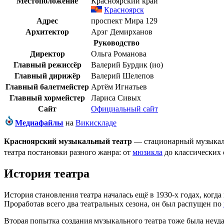
Местоположение
Красноярский край
Красноярск
Адрес
проспект Мира 129
Архитектор
Арэг Демирханов
Руководство
Директор
Ольга Романова
Главный режиссёр
Валерий Бурдик (ио)
Главный дирижёр
Валерий Шелепов
Главный балетмейстер
Артём Игнатьев
Главный хормейстер
Лариса Сивых
Сайт
Официальный сайт
Медиафайлы
на
Викискладе
Красноярский музыкальный театр
— стационарный музыкаль
театра постановки разного жанра: от
мюзикла
до классических
История театра
История становления театра началась ещё в 1930-х годах, когда
Проработав всего два театральных сезона, он был распущен по
Вторая попытка создания музыкального театра тоже была неуд