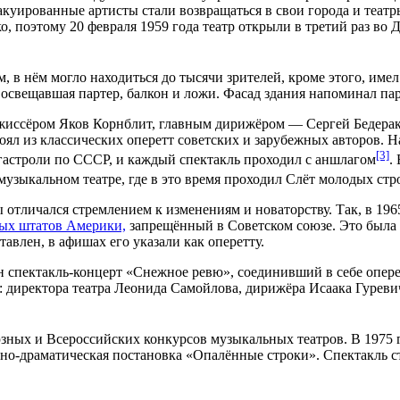
куированные артисты стали возвращаться в свои города и театр
ко, поэтому
20 февраля
1959 года
театр открыли в третий раз во 
 в нём могло находиться до тысячи зрителей, кроме этого, им
, освещавшая
партер
, балкон и
ложи
. Фасад здания напоминал па
иссёром Яков Корнблит, главным дирижёром — Сергей Бедерак. 
тоял из классических
оперетт
советских и зарубежных авторов. Н
[3]
в гастроли по СССР, и каждый спектакль проходил с
аншлагом
.
узыкальном театре, где в это время проходил
Слёт молодых стр
 отличался стремлением к изменениям и новаторству. Так, в
196
ых штатов Америки,
запрещённый в Советском союзе. Это была
авлен, в афишах его указали как оперетту.
ен
спектакль-концерт
«Снежное ревю», соединивший в себе опере
: директора театра
Леонида Самойлова
, дирижёра
Исаака Гуреви
юзных и Всероссийских конкурсов музыкальных театров. В
1975 
о-драматическая постановка «Опалённые строки». Спектакль ст