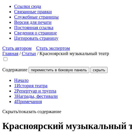
Ссылки сюда
Связанные правки
Служебные страницы
Версия для печати
Постоянная ссылка
Сведения о странице
Цитировать страницу
Стать автором
Стать экспертом
Главная
/
Статьи
/
Красноярский музыкальный театр
Содержание
переместить в боковую панель
скрыть
Начало
1
История театра
2
Репертуар и труппа
3
Награды, фестивали
4
Примечания
Скрыть/показать содержание
Красноярский музыкальный 