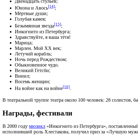
Двенадцать стульев;
[14]
Юнона и Авось
;
Мёртвые души;
Голубая камея;
[15]
Безымянная звезда
;
Инкогнито из Петербурга;
Здравствуйте, я ваша тётя!
Марица
;
Марлен. Мой XX век;
Летучий корабль;
Ночь перед Рождеством;
Обыкновенное чудо.
Великий Гетсби
;
Винил;
Восемь женщин;
[16]
На войне как на войне
.
В театральной труппе театра около 100 человек: 28 солистов, ба
Награды, фестивали
В
2000 году
мюзикл
«Инкогнито из Петербурга», поставленны
исполнивший роль
Хлестакова
, получил приз за «Лучшую муж