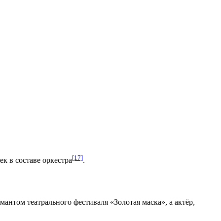
[17]
ек в составе оркестра
.
омантом
театрального фестиваля «Золотая маска»
, а актёр,