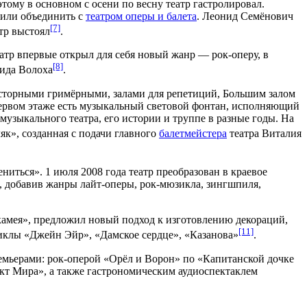
тому в основном с осени по весну театр гастролировал.
ь или объединить с
театром оперы и балета
. Леонид Семёнович
[7]
атр выстоял
.
атр впервые открыл для себя новый жанр —
рок-оперу
, в
[8]
ида Волоха
.
сторными гримёрными, залами для репетиций, Большим залом
 первом этаже есть музыкальный световой фонтан, исполняющий
 музыкального театра, его истории и труппе в разные годы. На
як», созданная с подачи главного
балетмейстера
театра
Виталия
ениться».
1 июля
2008 года
театр преобразован в краевое
р, добавив жанры
лайт-оперы
,
рок-мюзикла
,
зингшпиля
,
камея
», предложил новый подход к изготовлению декораций,
[11]
зиклы «Джейн Эйр», «Дамское сердце», «Казанова»
.
емьерами: рок-оперой «Орёл и Ворон» по «Капитанской дочке
т Мира», а также гастрономическим аудиоспектаклем