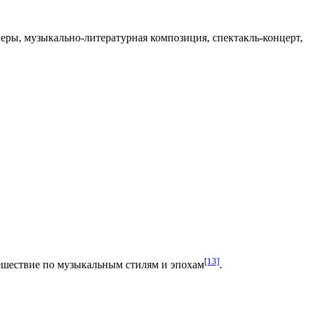
перы,
музыкально-литературная композиция
, спектакль-концерт,
[13]
ешествие по музыкальным стилям и эпохам
.