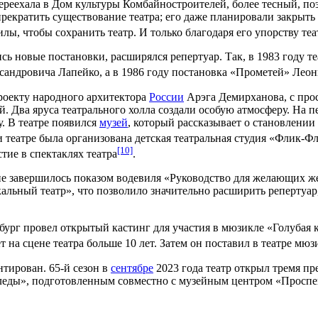
переехала в Дом культуры Комбайностроителей, более тесный, поэ
 прекратить существование театра; его даже планировали закрыт
илы, чтобы сохранить театр. И только благодаря его упорству те
лись новые постановки, расширялся репертуар. Так, в
1983 году
те
сандровича Лапейко
, а в
1986 году
постановка «Прометей» Леон
проекту народного
архитектора
России
Арэга Демирханова,
с про
й. Два яруса театрального холла создали особую атмосферу. На
. В театре появился
музей
, который рассказывает о становлении
 театре была организована детская театральная студия «Флик-Фл
[10]
тие в спектаклях театра
.
ие завершилось показом водевиля «Руководство для желающих ж
альный театр», что позволило значительно расширить репертуа
бург
провел открытый
кастинг
для участия в мюзикле «
Голубая 
на сцене театра больше 10 лет. Затем он поставил в театре мю
тирован. 65-й сезон в
сентябре
2023 года
театр открыл тремя пр
еды», подготовленным совместно с музейным центром «Проспек