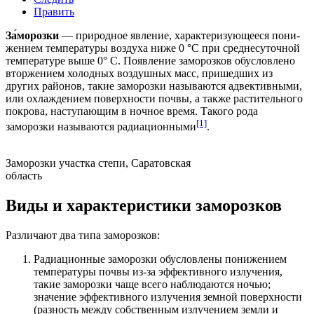
Править
За́морозки
— природное явление, характеризующееся по­ни­
же­нием
тем­пе­ра­ту­ры
воз­ду­ха ни­же 0 °C при сред­не­су­точ­ной
температуре вы­ше 0° С. Появле­ние заморозков об­у­слов­ле­но
втор­же­ни­ем холодных воздушных масс, пришедших из
других районов, такие заморозки называются
адвективными
,
или ох­ла­ж­де­ни­ем по­верх­но­сти поч­вы, а также
растительного
покрова
, наступающим в ночное время. Такого рода
[1]
заморозки называются
радиационными
.
Заморозки участка степи, Саратовская
область
Виды и характеристики заморозков
Различают два типа заморозков:
Радиационные заморозки обусловлены понижением
температуры почвы из-за
эффективного излучения
,
такие заморозки чаще всего наблюдаются ночью;
значение эффективного излучения земной поверхности
(разность между собственным излучением земли и