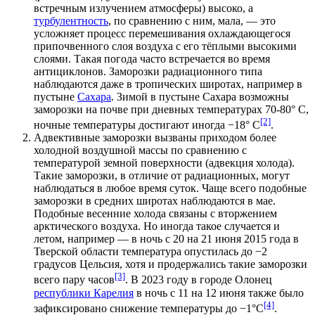
встречным излучением атмосферы) высоко, а
турбулентность
, по сравнению с ним, мала, — это
усложняет процесс перемешивания охлаждающегося
припочвенного слоя воздуха с его тёплыми высокими
слоями. Такая погода часто встречается во время
антициклонов. Заморозки радиационного типа
наблюдаются даже в тропических широтах, например в
пустыне
Сахара
. Зимой в пустыне Сахара возможны
заморозки на почве при дневных температурах 70-80° С,
[2]
ночные температуры достигают иногда −18° С
.
Адвективные заморозки вызваны приходом более
холодной воздушной массы по сравнению с
температурой земной поверхности (адвекция холода).
Такие заморозки, в отличие от радиационных, могут
наблюдаться в любое время суток. Чаще всего подобные
заморозки в
средних широтах
наблюдаются в мае.
Подобные весенние холода связаны с вторжением
арктического воздуха
. Но иногда такое случается и
летом, например — в ночь с 20 на 21 июня
2015 года
в
Тверской области
температура опустилась до −2
градусов Цельсия, хотя и продержались такие заморозки
[3]
всего пару часов
. В
2023 году
в
городе Олонец
республики Карелия
в ночь с 11 на 12 июня также было
[4]
зафиксировано снижение температуры до −1°С
.