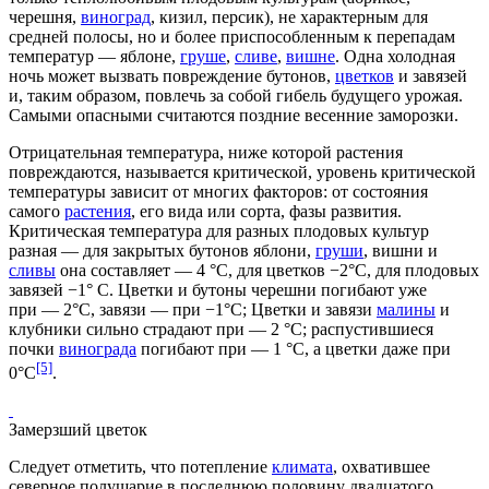
черешня
,
виноград
,
кизил
,
персик
), не характерным для
средней полосы, но и более приспособленным к перепадам
температур —
яблоне
,
груше
,
сливе
,
вишне
. Одна холодная
ночь может вызвать повреждение
бутонов
,
цветков
и
завязей
и, таким образом, повлечь за собой гибель будущего
урожая
.
Самыми опасными считаются поздние весенние заморозки.
Отрицательная температура, ниже которой растения
повреждаются, называется
критической
, уровень критической
температуры зависит от многих факторов: от состояния
самого
растения
, его вида или сорта, фазы развития.
Критическая температура для разных плодовых культур
разная — для закрытых бутонов яблони,
груши
, вишни и
сливы
она составляет — 4 °С, для цветков −2°С, для плодовых
завязей −1° С. Цветки и бутоны
черешни
погибают уже
при — 2°С, завязи — при −1°С; Цветки и завязи
малины
и
клубники
сильно страдают при — 2 °С; распустившиеся
почки
винограда
погибают при — 1 °С, а цветки даже при
[5]
0°С
.
Замерзший цветок
Следует отметить, что потепление
климата
, охватившее
северное полушарие в последнюю половину двадцатого