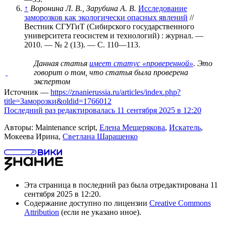
↑
Воронина Л. В., Зарубина А. В.
Исследование
заморозков как экологически опасных явлений
//
Вестник СГУГиТ (Сибирского государственного
университета геосистем и технологий) : журнал. —
2010. —
№ 2 (13)
. —
С. 110—113
.
Данная статья
имеет статус «проверенной»
. Это
говорит о том, что статья была проверена
экспертом
Источник —
https://znanierussia.ru/articles/index.php?
title=Заморозки&oldid=1766012
Последний раз редактировалась 11 сентября 2025 в 12:20
Авторы: Maintenance script,
Елена Мещерякова
,
Искатель
,
Мокеева Ирина,
Светлана Шарашенко
Эта страница в последний раз была отредактирована 11
сентября 2025 в 12:20.
Содержание доступно по лицензии
Creative Commons
Attribution
(если не указано иное).