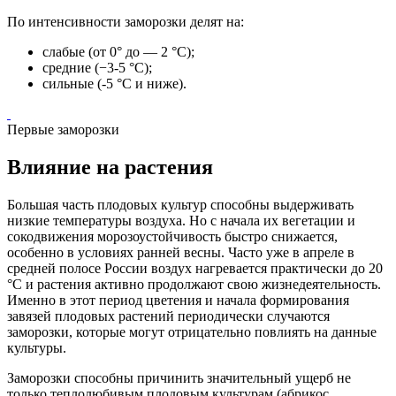
По
интенсивности
заморозки делят на:
слабые (от 0° до — 2 °С);
средние (−3-5 °С);
сильные (-5 °С и ниже).
Первые заморозки
Влияние на растения
Большая часть
плодовых культур
способны выдерживать
низкие температуры воздуха. Но с начала их
вегетации
и
сокодвижения
морозоустойчивость
быстро снижается,
особенно в условиях ранней весны. Часто уже в апреле в
средней полосе России воздух нагревается практически до 20
°С и растения активно продолжают свою жизнедеятельность.
Именно в этот период цветения и начала формирования
завязей плодовых растений периодически случаются
заморозки, которые могут отрицательно повлиять на данные
культуры.
Заморозки способны причинить значительный ущерб не
только теплолюбивым плодовым культурам (
абрикос
,