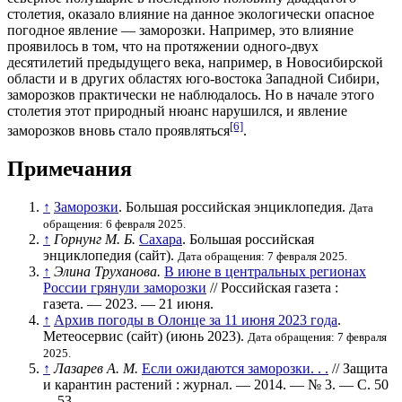
столетия, оказало влияние на данное экологически опасное
погодное явление —
заморозки. Например, это влияние
проявилось в том, что на протяжении одного-двух
десятилетий предыдущего века, например, в
Новосибирской
области
и в других областях юго-востока
Западной Сибири
,
заморозков практически не наблюдалось. Но в начале этого
столетия этот природный нюанс нарушился, и явление
[6]
заморозков вновь стало проявляться
.
Примечания
↑
Заморозки
. Большая российская энциклопедия.
Дата
обращения: 6 февраля 2025.
↑
Горнунг М. Б.
Сахара
. Большая российская
энциклопедия (сайт).
Дата обращения: 7 февраля 2025.
↑
Элина Труханова.
В июне в центральных регионах
России грянули заморозки
// Российская газета :
газета. — 2023. — 21 июня.
↑
Архив погоды в Олонце за 11 июня 2023 года
.
Метеосервис (сайт) (июнь 2023).
Дата обращения: 7 февраля
2025.
↑
Лазарев А. М.
Если ожидаются заморозки. . .
// Защита
и карантин растений : журнал. — 2014. —
№ 3
. —
С. 50
—53
.