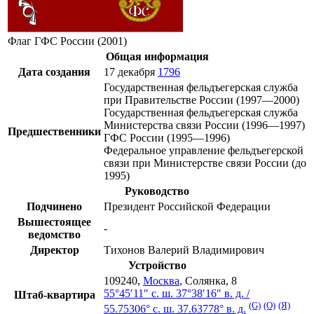
Флаг ГФС России (2001)
Общая информация
Дата создания
17 декабря
1796
Государственная фельдъегерская служба
при
Правительстве России
(1997—2000)
Государственная фельдъегерская служба
Министерства связи России
(1996—1997)
Предшественники
ГФС России (1995—1996)
Федеральное управление фельдъегерской
связи при
Министерстве связи России
(до
1995)
Руководство
Подчинено
Президент Российской Федерации
Вышестоящее
-
ведомство
Директор
Тихонов Валерий Владимирович
Устройство
109240,
Москва
, Солянка, 8
55°45′11″ с. ш.
37°38′16″ в. д.
/
Штаб-квартира
(G)
(O)
(Я)
55.75306° с. ш. 37.63778° в. д.