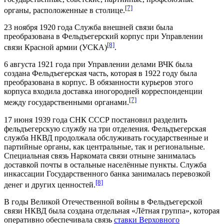
[7]
органы, расположенные в столице.
23 ноября 1920 года Служба внешней связи была
преобразована в Фельдъегерский корпус при
Управлении
[8]
связи Красной армии
(УСКА)
.
6 августа 1921 года при Управлении делами
ВЧК
была
создана Фельдъегерская часть, которая в 1922 году была
преобразована в корпус. В обязанности курьеров этого
корпуса входила доставка иногородней корреспонденции
[7]
между государственными органами.
17 июня 1939 года СНК СССР постановил разделить
фельдъегерскую службу на три отделения. Фельдъегерская
служба
НКВД
продолжала обслуживать государственные и
партийные органы, как центральные, так и региональные.
Специальная связь
Наркомата связи
отныне занималась
доставкой почты в остальные населённые пункты. Служба
инкассации
Государственного банка
занималась перевозкой
[8]
денег и других ценностей.
В годы
Великой Отечественной войны
в Фельдъегерской
связи НКВД была создана отдельная «Лётная группа», которая
оперативно обеспечивала связь
ставки Верховного