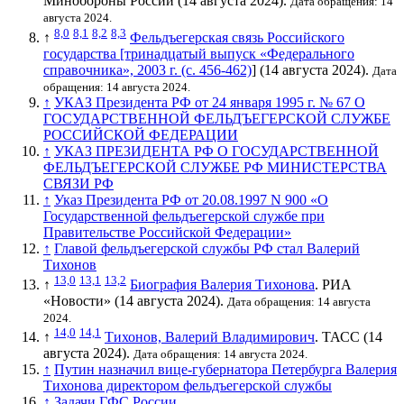
Минобороны России (14 августа 2024).
Дата обращения: 14
августа 2024.
8,0
8,1
8,2
8,3
↑
Фельдъегерская связь Российского
государства [тринадцатый выпуск «Федерального
справочника», 2003 г. (с. 456-462)
]
(14 августа 2024).
Дата
обращения: 14 августа 2024.
↑
УКАЗ Президента РФ от 24 января 1995 г. № 67 О
ГОСУДАРСТВЕННОЙ ФЕЛЬДЪЕГЕРСКОЙ СЛУЖБЕ
РОССИЙСКОЙ ФЕДЕРАЦИИ
↑
УКАЗ ПРЕЗИДЕНТА РФ О ГОСУДАРСТВЕННОЙ
ФЕЛЬДЪЕГЕРСКОЙ СЛУЖБЕ РФ МИНИСТЕРСТВА
СВЯЗИ РФ
↑
Указ Президента РФ от 20.08.1997 N 900 «О
Государственной фельдъегерской службе при
Правительстве Российской Федерации»
↑
Главой фельдъегерской службы РФ стал Валерий
Тихонов
13,0
13,1
13,2
↑
Биография Валерия Тихонова
. РИА
«Новости» (14 августа 2024).
Дата обращения: 14 августа
2024.
14,0
14,1
↑
Тихонов, Валерий Владимирович
. ТАСС (14
августа 2024).
Дата обращения: 14 августа 2024.
↑
Путин назначил вице-губернатора Петербурга Валерия
Тихонова директором фельдъегерской службы
↑
Задачи ГФС России