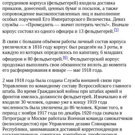
сотрудников корпуса (фельдъегерей) входила доставка
приказов, донесений, ценных бумаг и посылок, а также
сопровождение высокопоставленных лиц и выполнение
особых поручений Его Императорского Величества. Девиз
службы — «Промедлить — значит потерять честь!». Вначале
[5]
корпус состоял из одного офицера и 13 фельдъегерей.
В связи с большим объёмом работы личный состав корпуса
увеличился: в 1816 году корпус был разделён на 3 роты, в
каждую из которых определялось по капитану, 6 младших
[6]
офицеров и 80 фельдъегерей.
. Фельдъегерский корпус
продолжал выполнять свои обязанности вплоть до момента
его расформирования в январе — мае 1918 года.
2 мая 1918 года была создана Служба внешней связи при
Управлении по командному составу Всероссийского главного
штаба. Во время
Гражданской войны
при штабах армий и
фронтов имелись должности фельдъегерей. Изначально в её
входили 30 человек, однако уже к концу 1919 года
численность была увеличена до 86 человек. Кроме того, в
период с ноября 1917 года по декабрь 1920 года сначала в
Петрограде и Москве работала Военная команда самокатчиков
(велосипедистов) при Управлении делами Совнаркома
Республики, занимавшаяся доставкой корреспонденции в
государственные, советские, партийные, профсоюзные