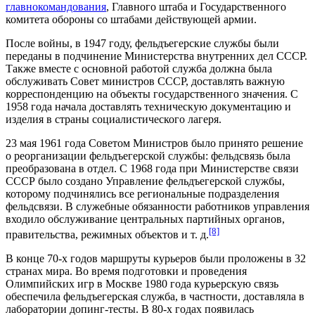
главнокомандования
,
Главного штаба
и
Государственного
комитета обороны
со штабами действующей армии.
После войны, в 1947 году, фельдъегерские службы были
переданы в подчинение
Министерства внутренних дел СССР
.
Также вместе с основной работой служба должна была
обслуживать Совет министров СССР, доставлять важную
корреспонденцию на объекты государственного значения. С
1958 года начала доставлять техническую документацию и
изделия в страны социалистического лагеря.
23 мая 1961 года
Советом Министров
было принято решение
о реорганизации фельдъегерской службы: фельдсвязь была
преобразована в отдел. С 1968 года при Министерстве связи
СССР было создано Управление фельдъегерской службы,
которому подчинялись все региональные подразделения
фельдсвязи. В служебные обязанности работников управления
входило обслуживание центральных партийных органов,
[8]
правительства, режимных объектов и т. д.
В конце 70-х годов маршруты курьеров были проложены в 32
странах мира. Во время подготовки и проведения
Олимпийских игр в Москве 1980 года
курьерскую связь
обеспечила фельдъегерская служба, в частности, доставляла в
лаборатории допинг-тесты. В 80-х годах появилась