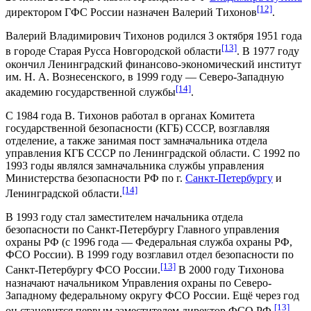
[12]
директором ГФС России назначен
Валерий Тихонов
.
Валерий Владимирович Тихонов родился 3 октября 1951 года
[13]
в городе
Старая Русса
Новгородской области
. В 1977 году
окончил
Ленинградский финансово-экономический институт
им. Н. А. Вознесенского
, в 1999 году —
Северо-Западную
[14]
академию государственной службы
.
С 1984 года В. Тихонов работал в органах
Комитета
государственной безопасности
(КГБ) СССР, возглавляя
отделение, а также занимая пост замначальника отдела
управления КГБ СССР по
Ленинградской области
. С 1992 по
1993 годы являлся замначальника службы управления
Министерства безопасности РФ
по г.
Санкт-Петербургу
и
[14]
Ленинградской области.
В 1993 году стал заместителем начальника отдела
безопасности по Санкт-Петербургу Главного управления
охраны РФ (с 1996 года — Федеральная служба охраны РФ,
ФСО России). В 1999 году возглавил отдел безопасности по
[13]
Санкт-Петербургу ФСО России.
В 2000 году Тихонова
назначают начальником Управления охраны по Северо-
Западному федеральному округу ФСО России. Ещё через год
[13]
он становится первым заместителем директор ФСО РФ.