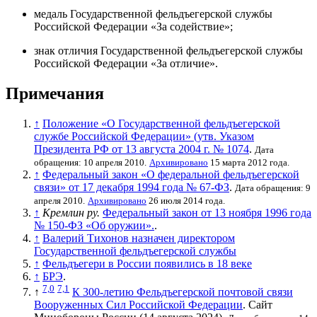
медаль Государственной фельдъегерской службы
Российской Федерации «За содействие»;
знак отличия Государственной фельдъегерской службы
Российской Федерации «За отличие».
Примечания
↑
Положение «О Государственной фельдъегерской
службе Российской Федерации» (утв. Указом
Президента РФ от 13 августа 2004 г. № 1074
.
Дата
обращения: 10 апреля 2010.
Архивировано
15 марта 2012 года.
↑
Федеральный закон «О федеральной фельдъегерской
связи» от 17 декабря 1994 года № 67-ФЗ
.
Дата обращения: 9
апреля 2010.
Архивировано
26 июля 2014 года.
↑
Кремлин ру.
Федеральный закон от 13 ноября 1996 года
№ 150-ФЗ «Об оружии».
.
↑
Валерий Тихонов назначен директором
Государственной фельдъегерской службы
↑
Фельдъегери в России появились в 18 веке
↑
БРЭ
.
7,0
7,1
↑
К 300-летию Фельдъегерской почтовой связи
Вооруженных Сил Российской Федерации
. Сайт