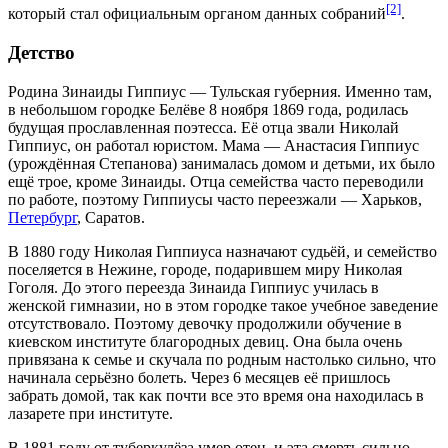
[2]
который стал официальным органом данных собраний
.
Детство
Родина Зинаиды Гиппиус —
Тульская губерния
. Именно там,
в небольшом городке
Белёве
8 ноября
1869 года
, родилась
будущая прославленная поэтесса. Её отца звали Николай
Гиппиус, он работал юристом. Мама — Анастасия Гиппиус
(урождённая Степанова) занималась домом и детьми, их было
ещё трое, кроме Зинаиды. Отца семейства часто переводили
по работе, поэтому Гиппиусы часто переезжали —
Харьков
,
Петербург
,
Саратов
.
В
1880 году
Николая Гиппиуса назначают судьёй, и семейство
поселяется в
Нежине
, городе, подарившем миру
Николая
Гоголя
. До этого переезда Зинаида Гиппиус училась в
женской гимназии, но в этом городке такое учебное заведение
отсутствовало. Поэтому девочку продолжили обучение в
киевском институте благородных девиц. Она была очень
привязана к семье и скучала по родным настолько сильно, что
начинала серьёзно болеть. Через 6 месяцев её пришлось
забрать домой, так как почти все это время она находилась в
лазарете при институте.
В
1881 году
от туберкулёза умер отец, и эта смерть сильно