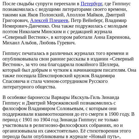
После свадьбы супруги переехали в
Петербург
, где Гиппиус
познакомилась с ведущими литераторами своего времени,
такими как
Яков Полонский
,
Аполлон Майков
, Дмитрий
Григорович,
Алексей Плещеев
,
Петр Вейнберг
,
Владимир
Немирович-Данченко
. Она также подружилась с молодым
поэтом
Николаем Минским
и с редакцией журнала
«
Северный Вестник
», в котором работали Анна Евреинова,
Михаил Альбов, Любовь Гуревич.
Гиппиус печаталась в различных журналах того времени и
опубликовывала свои ранние рассказы в издании «Северный
Вестник», за что она благодарила покойного Шеллера,
который был добрым и чутким к начинающим писателям. Она
также посещала Шекспировский кружок Владимира
Спасовича и стала членом-сотрудником Русского
литературного общества.
В особняке баронессы Варвары Икскуль-Гиль Зинаида
Гиппиус и Дмитрий Мережковский познакомились с
философом
Владимиром Соловьевым
, с которым они
поддерживали взаимоотношения до его смерти в
1900 году
. В
период с
1901
по
1904 год
Зинаида Гиппиус не только
участвовала в религиозно-философских собраниях, но и
организовывала их самостоятельно. Её стихотворения этого
периода были опубликованы в журнале «Новый путь»,