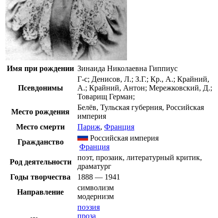
Имя при рождении
Зинаида Николаевна Гиппиус
Г-с; Денисов, Л.; З.Г.; Кр., А.;
Крайний,
Псевдонимы
А.; Крайний, Антон; Мережковский, Д.;
Товарищ Герман;
Белёв
,
Тульская губерния
,
Российская
Место рождения
империя
Место смерти
Париж
,
Франция
Российская империя
Гражданство
Франция
поэт
,
прозаик
,
литературный критик
,
Род деятельности
драматург
Годы творчества
1888
—
1941
символизм
Направление
модернизм
поэзия
проза