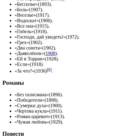
«Бессилье»(
1893
).
«Боль»(
1907
).
«Веселье»(
1917
).
«Водоскат»(
1906
).
«Все она»(
1915
).
«Гибель»(
1918
).
«Господи, дай увидеть!»(
1972
).
«Грех»(
1902
).
«Два сонета»(
1902
).
«Дьяволёнок»(
1908
).
«Ей в Торран»(
1928
).
«Если»(
1918
).
[6]
«За что?»(
1936
)
.
Романы
«Без талисмана»(
1896
).
«Победители»(
1898
).
«Сумерки духа»(
1900
).
«Чертова кукла»(
1911
).
«Роман-царевич»(
1913
).
«Чужая любовь»(
1929
).
Повести