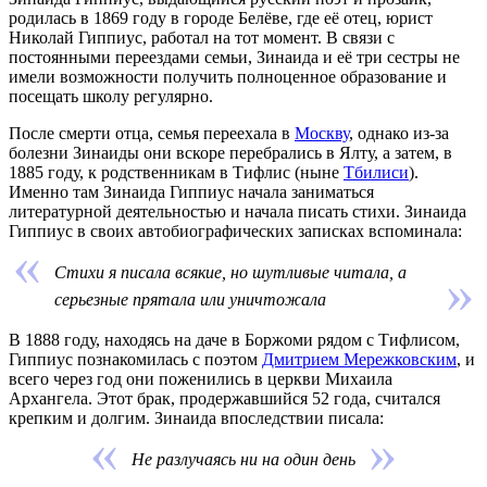
родилась в
1869 году
в городе
Белёве
, где её отец, юрист
Николай Гиппиус, работал на тот момент. В связи с
постоянными переездами семьи, Зинаида и её три сестры не
имели возможности получить полноценное образование и
посещать школу регулярно.
После смерти отца, семья переехала в
Москву
, однако из-за
болезни Зинаиды они вскоре перебрались в
Ялту
, а затем, в
1885 году
, к родственникам в
Тифлис
(ныне
Тбилиси
).
Именно там Зинаида Гиппиус начала заниматься
литературной деятельностью и начала писать стихи. Зинаида
Гиппиус в своих автобиографических записках вспоминала:
Стихи я писала всякие, но шутливые читала, а
серьезные прятала или уничтожала
В
1888
году, находясь на даче в Боржоми рядом с Тифлисом,
Гиппиус познакомилась с поэтом
Дмитрием Мережковским
, и
всего через год они поженились в церкви Михаила
Архангела. Этот брак, продержавшийся 52 года, считался
крепким и долгим. Зинаида впоследствии писала:
Не разлучаясь ни на один день