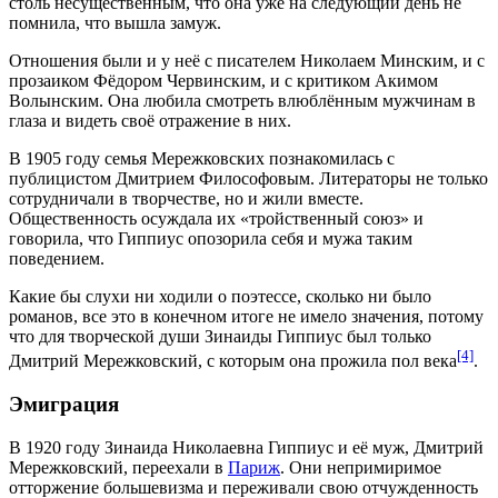
столь несущественным, что она уже на следующий день не
помнила, что вышла замуж.
Отношения были и у неё с писателем Николаем Минским, и с
прозаиком Фёдором Червинским, и с критиком Акимом
Волынским. Она любила смотреть влюблённым мужчинам в
глаза и видеть своё отражение в них.
В
1905 году
семья Мережковских познакомилась с
публицистом Дмитрием Философовым. Литераторы не только
сотрудничали в творчестве, но и жили вместе.
Общественность осуждала их «тройственный союз» и
говорила, что Гиппиус опозорила себя и мужа таким
поведением.
Какие бы слухи ни ходили о поэтессе, сколько ни было
романов, все это в конечном итоге не имело значения, потому
что для творческой души Зинаиды Гиппиус был только
[4]
Дмитрий Мережковский, с которым она прожила пол века
.
Эмиграция
В
1920 году
Зинаида Николаевна Гиппиус и её муж, Дмитрий
Мережковский, переехали в
Париж
. Они непримиримое
отторжение большевизма и переживали свою отчужденность