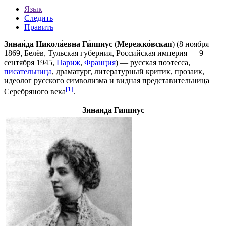
Язык
Следить
Править
Зинаи́да Никола́евна Ги́ппиус
(
Мережко́вская
) (
8 ноября
1869
,
Белёв
,
Тульская губерния
,
Российская империя
—
9
сентября
1945
,
Париж
,
Франция
) — русская
поэтесса
,
писательница
,
драматург
, литературный критик, прозаик,
идеолог русского символизма и видная представительница
[1]
Серебряного века
.
Зинаида Гиппиус