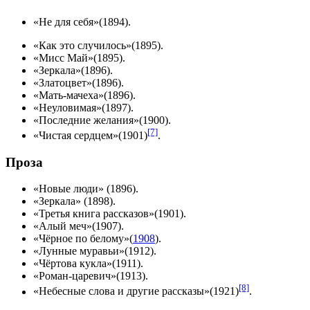
«Не для себя»(
1894
).
«Как это случилось»(
1895
).
«Мисс Май»(
1895
).
«Зеркала»(
1896
).
«Златоцвет»(
1896
).
«Мать-мачеха»(
1896
).
«Неуловимая»(
1897
).
«Последние желания»(
1900
).
[7]
«Чистая сердцем»(
1901
)
.
Проза
«Новые люди» (
1896
).
«Зеркала» (
1898
).
«Третья книга рассказов»(
1901
).
«Алый меч»(
1907
).
«Чёрное по белому»(
1908
).
«Лунные муравьи»(
1912
).
«Чёртова кукла»(
1911
).
«Роман-царевич»(
1913
).
[8]
«Небесные слова и другие рассказы»(
1921
)
.