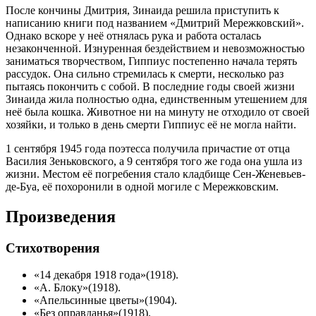
После кончины Дмитрия, Зинаида решила приступить к
написанию книги под названием «Дмитрий Мережковский».
Однако вскоре у неё отнялась рука и работа осталась
незаконченной. Изнуренная бездействием и невозможностью
заниматься творчеством, Гиппиус постепенно начала терять
рассудок. Она сильно стремилась к смерти, несколько раз
пытаясь покончить с собой. В последние годы своей жизни
Зинаида жила полностью одна, единственным утешением для
неё была кошка. Животное ни на минуту не отходило от своей
хозяйки, и только в день смерти Гиппиус её не могла найти.
1 сентября
1945 года
поэтесса получила причастие от отца
Василия Зеньковского, а
9 сентября
того же года она ушла из
жизни. Местом её погребения стало кладбище Сен-Женевьев-
де-Буа, её похоронили в одной могиле с Мережковским.
Произведения
Стихотворения
«14 декабря 1918 года»(
1918
).
«А. Блоку»(
1918
).
«Апельсинные цветы»(
1904
).
«Без оправданья»(
1918
).