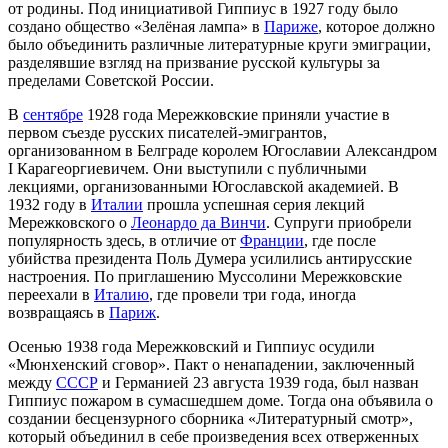
от родины. Под инициативой Гиппиус в
1927 году
было
создано общество «Зелёная лампа» в
Париже
, которое должно
было объединить различные литературные круги эмиграции,
разделявшие взгляд на призвание русской культуры за
пределами
Советской России
.
В
сентябре
1928 года
Мережковские приняли участие в
первом съезде русских писателей-эмигрантов,
организованном в
Белграде
королем Югославии Александром
I Карагеоргиевичем. Они выступили с публичными
лекциями, организованными Югославской академией. В
1932 году
в
Италии
прошла успешная серия лекций
Мережковского о
Леонардо да Винчи
. Супруги приобрели
популярность здесь, в отличие от
Франции
, где после
убийства президента Поль Думера усилились антирусские
настроения. По приглашению Муссолини Мережковские
переехали в
Италию
, где провели три года, иногда
возвращаясь в
Париж
.
Осенью
1938 года
Мережковский и Гиппиус осудили
«Мюнхенский сговор». Пакт о ненападении, заключенный
между
СССР
и
Германией
23 августа
1939 года
, был назван
Гиппиус пожаром в сумасшедшем доме. Тогда она объявила о
создании бесцензурного сборника «Литературный смотр»,
который объединил в себе произведения всех отверженных