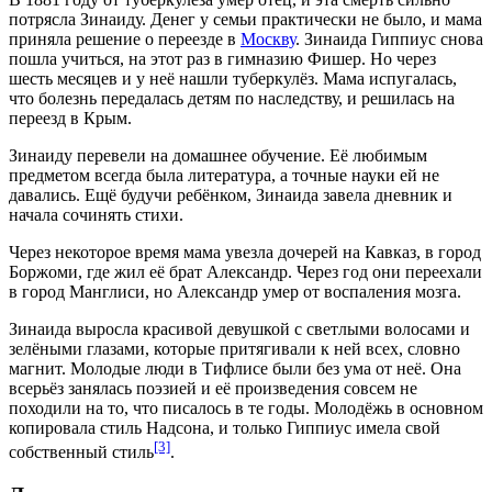
потрясла Зинаиду. Денег у семьи практически не было, и мама
приняла решение о переезде в
Москву
. Зинаида Гиппиус снова
пошла учиться, на этот раз в гимназию Фишер. Но через
шесть месяцев и у неё нашли туберкулёз. Мама испугалась,
что болезнь передалась детям по наследству, и решилась на
переезд в
Крым
.
Зинаиду перевели на домашнее обучение. Её любимым
предметом всегда была литература, а точные науки ей не
давались. Ещё будучи ребёнком, Зинаида завела дневник и
начала сочинять стихи.
Через некоторое время мама увезла дочерей на Кавказ, в город
Боржоми
, где жил её брат Александр. Через год они переехали
в город
Манглиси
, но Александр умер от воспаления мозга.
Зинаида выросла красивой девушкой с светлыми волосами и
зелёными глазами, которые притягивали к ней всех, словно
магнит. Молодые люди в
Тифлисе
были без ума от неё. Она
всерьёз занялась поэзией и её произведения совсем не
походили на то, что писалось в те годы. Молодёжь в основном
копировала стиль Надсона, и только Гиппиус имела свой
[3]
собственный стиль
.