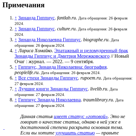
Примечания
↑
Зинаида Гиппиус
.
fantlab.ru
.
Дата обращения: 26 февраля
2024.
↑
Зинаида Гиппиус
.
culture.ru
.
Дата обращения: 26 февраля
2024.
↑
Зинаида Николаевна Гиппиус
.
biographe.ru
.
Дата
обращения: 26 февраля 2024.
↑
Лариса Хомайко.
Эпатажный и целомудренный брак
Зинаиды Гиппиус и Дмитрия Мережковского
// Новый
Очаг : журнал. — 2022. — 9 сентября.
↑
Гиппиус, Зинаида Николаевна: биография
.
peoplelife.ru
.
Дата обращения: 26 февраля 2024.
↑
Все стихи Зинаиды Гиппиус
.
rupoem.ru
.
Дата обращения:
27 февраля 2024.
↑
Лучшие книги Зинаиды Гиппиус
.
livelib.ru
.
Дата
обращения: 27 февраля 2024.
↑
Гиппиус Зинаида Николаевна
.
traumlibrary.ru
.
Дата
обращения: 27 февраля 2024.
Данная статья
имеет статус «готовой»
. Это не
говорит о
качестве статьи
, однако в ней уже в
достаточной степени раскрыта основная тема.
Если вы хотите
улучшить статью
— правьте