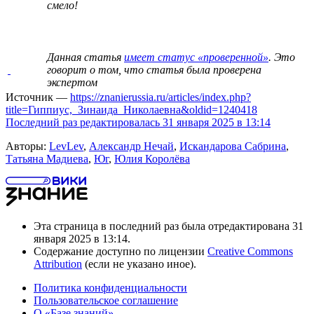
смело!
Данная статья
имеет статус «проверенной»
. Это
говорит о том, что статья была проверена
экспертом
Источник —
https://znanierussia.ru/articles/index.php?
title=Гиппиус,_Зинаида_Николаевна&oldid=1240418
Последний раз редактировалась 31 января 2025 в 13:14
Авторы:
LevLev
,
Александр Нечай
,
Искандарова Сабрина
,
Татьяна Мадиева
,
Юг
,
Юлия Королёва
Эта страница в последний раз была отредактирована 31
января 2025 в 13:14.
Содержание доступно по лицензии
Creative Commons
Attribution
(если не указано иное).
Политика конфиденциальности
Пользовательское соглашение
О «Базе знаний»