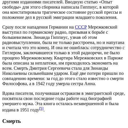
другими изданиями писателей. Вводную статью «Опыт
свободы» для этого сборника написала Гиппиус, в которой
она констатировала трагическое состояние русской прессы и
положение дел в русской эмиграции младшего поколения.
Сразу после нападения
Германии
на
СССР
Мережковский
выступил по германскому радио, призывая к борьбе с
большевизмом. Зинаида Гиппиус, узнав об этом
радиовыступлении, была не только расстроена, но и напугана
и считала что это конец. И она не ошиблась: сотрудничество с
Гитлером, заключавшееся только в этой радиоречи, не было
прощено Мережковскому. Квартира Мережковских в Париже
была описана за неплатежи, им приходилось экономить на
всем. Смерть Дмитрия Сергеевича стала для Зинаиды
Николаевны сильнейшим ударом. Ещё две потери пришли по
совпадению времени: за год до этого стало известно о смерти
Философова, а в
1942 году
умерла сестра Анна.
Вдова писателя, получившая остракизм в эмигрантской среде,
посвятила свои последние годы работе над биографией
умершего мужа. Эта книга осталась незавершенной и была
[5]
издана в
1951 году
.
Смерть