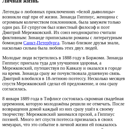
Личная жизнь
Легенды о любовных приключениях «белой дьяволицы»
возникли ещё при её жизни. Зинаида Гиппиус, женщина с
огромным количеством поклонников, была замужем только
один раз. Её супругом был известный философ и поэт
Дмитрий Мережковский. Их союз неоднократно считали
фиктивным: Зинаиде приписывали романы с литературным
бомондом
Санкт-Петербурга
. Только близкие друзья знали,
насколько сильна была любовь этих двух людей.
Молодые люди встретились в
1888 году
в
Боржоми
. Зинаида
Гиппиус приехала туда для улучшения здоровья, а
Мережковский, путешествуя по Кавказу и оказался в городе
на время. Зинаида сразу же почувствовала душевную связь.
Дмитрий влюбился в 18-летнюю поэтессу. Несколько месяцев
спустя Мережковский сделал ей предложение, и она сразу
согласилась.
8 января
1889 года
в
Тифлисе
состоялась скромная свадебная
церемония, которую молодожёны решили не отмечать. После
возвращения домой каждый из них сразу ушёл к своему
творчеству: Мережковский занимался прозой, а Гиппиус
поэзией. Много лет спустя поэтесса призналась в своих
мемуарах, что это событие в личной жизни ей показалось