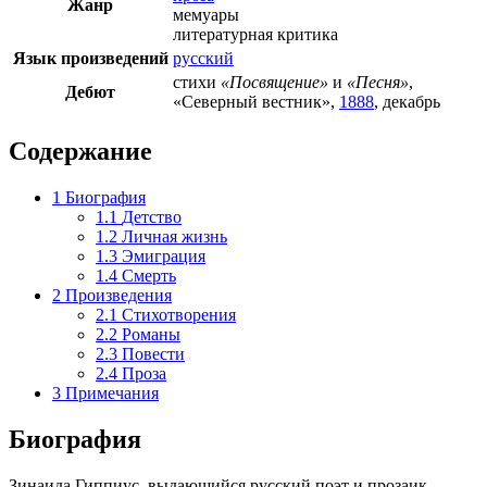
Жанр
мемуары
литературная критика
Язык произведений
русский
стихи
«Посвящение»
и
«Песня»
,
Дебют
«
Северный вестник
»,
1888
, декабрь
Содержание
1
Биография
1.1
Детство
1.2
Личная жизнь
1.3
Эмиграция
1.4
Смерть
2
Произведения
2.1
Стихотворения
2.2
Романы
2.3
Повести
2.4
Проза
3
Примечания
Биография
Зинаида Гиппиус, выдающийся русский поэт и прозаик,