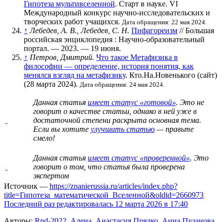
Гипотеза мультивселенной
. Старт в науке. VI
Международный конкурс научно-исследовательских и
творческих работ учащихся.
Дата обращения: 22 мая 2024.
↑
Лебедев, А. В., Лебедев, С. Н.
Пифагореизм
// Большая
российская энциклопедия : Научно-образовательный
портал. — 2023. — 19 июня.
↑
Петров, Дмитрий.
Что такое Метафизика в
философии — определение, история понятия, как
менялся взгляд на метафизику
. Кто.На.Новенького (сайт)
(28 марта 2024).
Дата обращения: 24 мая 2024.
Данная статья
имеет статус «готовой»
. Это не
говорит о
качестве статьи
, однако в ней уже в
достаточной степени раскрыта основная тема.
Если вы хотите
улучшить статью
— правьте
смело!
Данная статья
имеет статус «проверенной»
. Это
говорит о том, что статья была проверена
экспертом
Источник —
https://znanierussia.ru/articles/index.php?
title=Гипотеза_математической_Вселенной&oldid=2660973
Последний раз редактировалась 12 марта 2026 в 17:40
Авторы:
Rnd-2022
,
Алена
,
Анастасия Прядко
,
Анна Пузанова
,