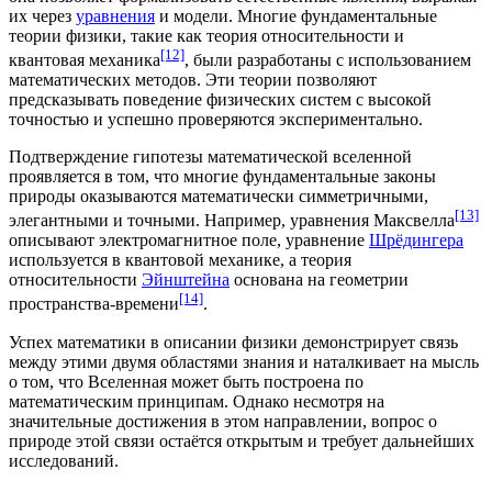
их через
уравнения
и модели. Многие фундаментальные
теории физики, такие как
теория относительности
и
[12]
квантовая механика
, были разработаны с использованием
математических методов. Эти теории позволяют
предсказывать поведение физических систем с высокой
точностью и успешно проверяются экспериментально.
Подтверждение гипотезы математической вселенной
проявляется в том, что многие фундаментальные законы
природы оказываются математически симметричными,
[13]
элегантными и точными. Например, уравнения Максвелла
описывают
электромагнитное поле
, уравнение
Шрёдингера
используется в квантовой механике, а теория
относительности
Эйнштейна
основана на геометрии
[14]
пространства-времени
.
Успех математики в описании физики демонстрирует связь
между этими двумя областями знания и наталкивает на мысль
о том, что Вселенная может быть построена по
математическим принципам. Однако несмотря на
значительные достижения в этом направлении, вопрос о
природе этой связи остаётся открытым и требует дальнейших
исследований.