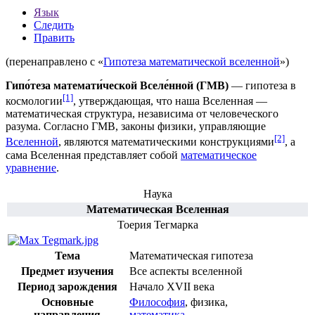
Язык
Следить
Править
(перенаправлено с «
Гипотеза математической вселенной
»)
Гипо́теза математи́ческой Вселе́нной
(ГМВ)
— гипотеза в
[1]
космологии
, утверждающая, что наша Вселенная —
математическая структура, независима от
человеческого
разума
. Согласно ГМВ, законы физики, управляющие
[2]
Вселенной
, являются математическими конструкциями
, а
сама Вселенная представляет собой
математическое
уравнение
.
Наука
Математическая Вселенная
Тоерия Тегмарка
Тема
Математическая гипотеза
Предмет изучения
Все аспекты вселенной
Период зарождения
Начало XVII века
Основные
Философия
,
физика
,
направления
математика