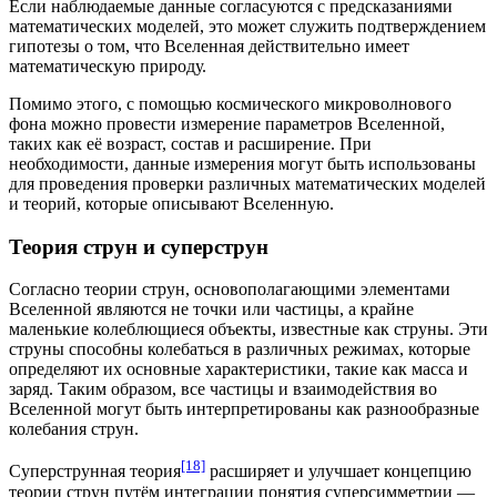
Если наблюдаемые данные согласуются с предсказаниями
математических моделей, это может служить подтверждением
гипотезы о том, что Вселенная действительно имеет
математическую природу
.
Помимо этого, с помощью космического микроволнового
фона можно провести измерение параметров Вселенной,
таких как её возраст, состав и расширение. При
необходимости, данные измерения могут быть использованы
для проведения проверки различных математических моделей
и теорий, которые описывают Вселенную.
Теория струн и суперструн
Согласно
теории струн
, основополагающими элементами
Вселенной являются не точки или частицы, а крайне
маленькие колеблющиеся объекты, известные как струны. Эти
струны способны колебаться в различных режимах, которые
определяют их основные характеристики, такие как масса и
заряд. Таким образом, все частицы и взаимодействия во
Вселенной могут быть интерпретированы как разнообразные
колебания струн.
[18]
Суперструнная теория
расширяет и улучшает концепцию
теории струн путём интеграции понятия
суперсимметрии
—