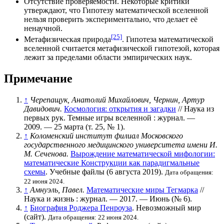
Отсутствие проверяемости. Некоторые критики
утверждают, что Гипотезу математической вселенной
нельзя проверить экспериментально, что делает её
ненаучной.
[25]
Метафизическая природа
. Гипотеза математической
вселенной считается
метафизической
гипотезой, которая
лежит за пределами области
эмпирических наук
.
Примечание
↑
Черепащук, Анатолий Михайлович, Чернин, Артур
Давидович.
Космология: открытия и загадки
// Наука из
первых рук. Темные игры вселенной : журнал. —
2009. — 25 марта (
т. 25
,
№ 1
).
↑
Коломенский институт филиал Московского
государственного медицинского университета имени И.
М. Сеченова.
Вырождение математической мифологии:
математические Конструкции как парадигмальные
схемы
. Учебные файлы (6 августа 2019).
Дата обращения:
22 июня 2024.
↑
Амнуэль, Павел.
Математические миры Тегмарка
//
Наука и жизнь : журнал. — 2017. — Июнь (
№ 6
).
↑
Биография Роджера Пенроуза
. Невозможный мир
(сайт).
Дата обращения: 22 июня 2024.