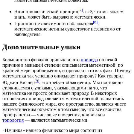
является математическим объектом.
[7]
Эпистемологический принцип
: всё, что мы можем
знать, может быть выражено математически.
[8]
Принцип независимости наблюдателя
:
математические истины существуют независимо от
наблюдателя.
Дополнительные улики
Большинство физиков привыкли, что
природа
по некой
причине в меньшей степени описывается математикой, по
крайней мере приближённо, и признают это как факт. Почему
математика так успешно описывает природу? Как говорил
[9]
Юджин Вигнер
: это требует объяснений. Мы постоянно
сталкиваемся с уликами, указывающими на то, что
математика не просто описывает природу. В некоторых
отношениях природа является математической: наша ткань
нашего
физического мира
, его пространство, является чисто
математическим объектом в том смысле, что все свойства
пространства —
числовые измерения
,
кривизна
и
топология
— являются математическими.
«Начинка» нашего физического мира состоит из