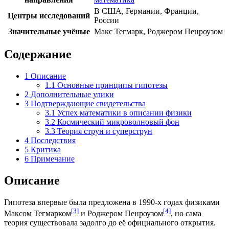
В США, Германии, Франции,
Центры исследований
России
Значительные учёные
Макс Тегмарк, Роджером Пенроузом
Содержание
1
Описание
1.1
Основные принципы гипотезы
2
Дополнительные улики
3
Подтверждающие свидетельства
3.1
Успех математики в описании физики
3.2
Космический микроволновый фон
3.3
Теория струн и суперструн
4
Последствия
5
Критика
6
Примечание
Описание
Гипотеза впервые была предложена в
1990-х
годах физиками
[3]
[4]
Максом Тегмарком
и Роджером Пенроузом
, но сама
теория существовала задолго до её официального открытия.