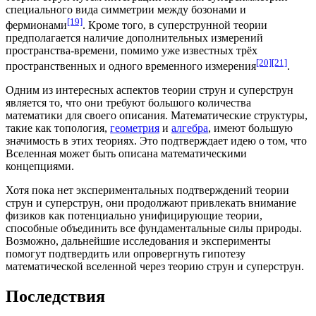
специального вида симметрии между
бозонами
и
[19]
фермионами
. Кроме того, в суперструнной теории
предполагается наличие дополнительных
измерений
пространства-времени
, помимо уже известных трёх
[20]
[21]
пространственных и одного временного измерения
.
Одним из интересных аспектов теории струн и суперструн
является то, что они требуют большого количества
математики для своего описания. Математические структуры,
такие как топология,
геометрия
и
алгебра
, имеют большую
значимость в этих теориях. Это подтверждает идею о том, что
Вселенная может быть описана математическими
концепциями.
Хотя пока нет экспериментальных подтверждений теории
струн и суперструн, они продолжают привлекать внимание
физиков как потенциально
унифицирующие теории
,
способные объединить все фундаментальные силы природы.
Возможно, дальнейшие исследования и эксперименты
помогут подтвердить или опровергнуть гипотезу
математической вселенной через теорию струн и суперструн.
Последствия