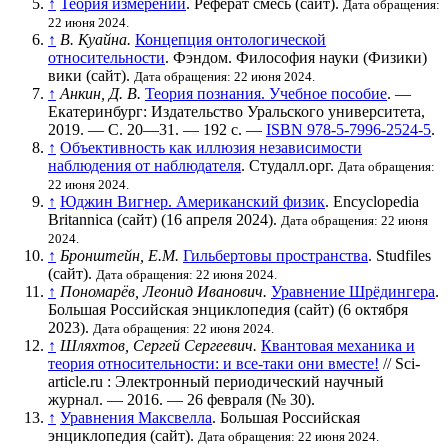
↑
Теория измерений
. Реферат смесь (сайт).
Дата обращения:
22 июня 2024.
↑
В. Куайна.
Концепция онтологической
относительности
. Фэндом. Философия науки (Физики)
вики (сайт).
Дата обращения: 22 июня 2024.
↑
Анкин, Д. В.
Теория познания. Учебное пособие
. —
Екатеринбург: Издательство Уральского университета,
2019. — С. 20—31. — 192 с. —
ISBN 978-5-7996-2524-5
.
↑
Объективность как иллюзия независимости
наблюдения от наблюдателя
. Студалл.орг.
Дата обращения:
22 июня 2024.
↑
Юджин Вигнер. Американский физик
. Encyclopedia
Britannica (сайт) (16 апреля 2024).
Дата обращения: 22 июня
2024.
↑
Бронштейн, Е.М.
Гильбертовы пространства
. Studfiles
(сайт).
Дата обращения: 22 июня 2024.
↑
Пономарёв, Леонид Иванович.
Уравнение Шрёдингера
.
Большая Российская энциклопедия (сайт) (6 октября
2023).
Дата обращения: 22 июня 2024.
↑
Шляхтов, Сергей Сергеевич.
Квантовая механика и
теория относительности: и все-таки они вместе!
// Sci-
article.ru : Электронный периодический научный
журнал. — 2016. — 26 февраля (
№ 30
).
↑
Уравнения Максвелла
. Большая Российская
энциклопедия (сайт).
Дата обращения: 22 июня 2024.