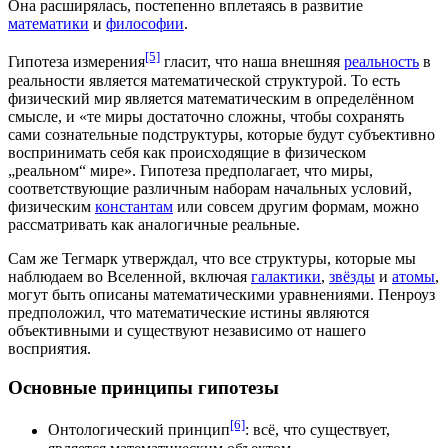
Она расширялась, постепенно вплетаясь в развитие
математики
и
философии
.
[5]
Гипотеза измерения
гласит, что наша внешняя
реальность
в
реальности является
математической структурой
. То есть
физический мир является математическим в определённом
смысле, и «те миры достаточно сложны, чтобы сохранять
сами сознательные подструктуры, которые будут субъективно
воспринимать себя как происходящие в физическом
„реальном“ мире». Гипотеза предполагает, что миры,
соответствующие различным наборам начальных условий,
физическим
константам
или совсем другим формам, можно
рассматривать как аналогичные реальные.
Сам же Тегмарк утверждал, что все структуры, которые мы
наблюдаем во Вселенной, включая
галактики
,
звёзды
и
атомы
,
могут быть описаны математическими уравнениями. Пенроуз
предположил, что математические истины являются
объективными и существуют независимо от нашего
восприятия.
Основные принципы гипотезы
[6]
Онтологический принцип
: всё, что существует,