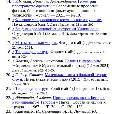
↑
Ефимова, Ярослава Александровна.
Геометрия
пространства-времени
// Современные проблемы
физики, биофизики и инфокоммуникационных
технологий : журнал. — 2021. —
№ 10
.
↑
Фоновое микроволновое космическое излучение.
.
Наука фэндом (сайт).
Дата обращения: 22 июня 2024.
↑
Зонд микроволновой анизотропии Уилкинсона
.
Студопедия (сайт) (23 мая 2015).
Дата обращения: 22 июня
2024.
↑
Математическая модель
. Фэндом (сайт).
Дата обращения:
22 июня 2024.
↑
Теория суперструн
. Форнит (сайт).
Дата обращения: 18
июня 2024.
↑
Ивахно, Алексей Алексеевич.
Бозоны и фермионы
.
«Справочник» (Образовательный портал) (12 мая 2024).
Дата обращения: 2024-15-05.
↑
Габсер, Стивен.
Маленькая книга о большой теории
струн
. Питер (издательский дом) (2015).
Дата обращения:
15 мая 2024.
↑
Теория суперструн
. Fornit (сайт) (19 апреля 2018).
Дата
обращения: 16 мая 2024.
↑
Эйнштейн, Альберт.
Природа реальности. Беседа с
Рабиндранатом Тагором
// Наука : Собрание научных
трудов. — 1967. —
Т. IV
. —
С. 130—133
.
↑
Князева, К. И., Семенищев, А. П., Лемеш Е. Ю.