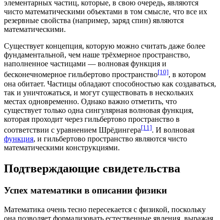
элементарных частиц
, которые, в свою очередь, являются
чисто математическими объектами в том смысле, что все их
резервные свойства (например, заряд спин) являются
математическими.
Существует концепция, которую можно считать даже более
фундаментальной, чем наше
трёхмерное пространство
,
наполненное частицами — волновая функция и
[10]
бесконечномерное гильбертово пространство
, в котором
она обитает. Частицы обладают способностью как создаваться,
так и уничтожаться, и могут существовать в нескольких
местах одновременно. Однако важно отметить, что
существует только одна
сингулярная
волновая функция,
которая проходит через гильбертово пространство в
[11]
соответствии с уравнением Шрёдингера
. И волновая
функция
, и
гильбертово пространство
являются чисто
математическими конструкциями.
Подтверждающие свидетельства
Успех математики в описании физики
Математика очень тесно пересекается с
физикой
, поскольку
она позволяет формализовать естественные явления, выражая