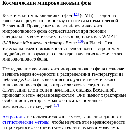
Космический микроволновый фон
[15]
Косми́ческий ми́крово́лновый фо́н
(CMB) — один из
ключевых аргументов в пользу гипотезы математической
Вселенной. Проведение измерений космического
микроволнового фона осуществляется при помощи
специальных
космических телескопов
, таких как WMAP
[16]
(
Wilkinson Microwave Anisotropy Probe
) и Planck. Эти
телескопы имеют возможность предоставлять астрономам
подробную информацию о спектре излучения космического
микроволнового фона.
Исследование космического микроволнового фона позволяет
выявить неравномерности в распределении температуры на
небосводе. Слабые колебания в излучении космического
микроволнового фона, которые являются следствием
флуктуации плотности
в начальных стадиях Вселенной,
приводят к этим неравномерностям. Они имеют характерные
особенности, которые можно описать с помощью
[17]
математических моделей
.
Астрономы
используют сложные методы анализа данных и
статистические методы
, чтобы изучить эти неравномерности
и проверить их соответствие с теоретическими моделями.